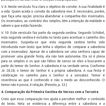
V. 6: Neste versículo fica claro o objetivo do convite. A sua finalidade é
a vida. Quem aceita o convite da sabedoria vive. É necessário, porém,
que faça uma opção: precisa abandonar a companhia dos insensatos.
Os insensatos, ao contrário dos simples, têm a intenção da maldade e
sabem o que estão fazendo.
V. 10: Este versículo faz parte da segunda sextina. Segundo Schökel,
esta segunda sextina é incluída no texto para acentuar o caminho dos
insensatos. Suspeita-se que esta segunda sextina tenha sido
introduzida num texto que tinha o objetivo de comparar a sabedoria
com a insensatez. Apesar de a sabedoria ser uma senhora capaz de
promover uma grande festa, ela não tem autonomia. Ela só é plena
para os simples e os que são faltos de senso se eles a buscarem a
partir do temor do Senhor. A sabedoria é na verdade serva. Conforme
Jó 28.28, o temor do Senhor é a própria sabedoria. A sua festa é
celebração no caminho para o Senhor e a sensatez. Temor é
reverência ao que é conhecido e não o medo ao desconhecido. O
temor não é posse, é relação. (Peixoto, p. 53.)
4. Comparação da Primeira Sextina de Versos com a Terceira
Creio que essa comparação nos ajuda a perceber melhor o conteúdo
do texto. Nela se evidencia a diferença entre a sabedoria e a