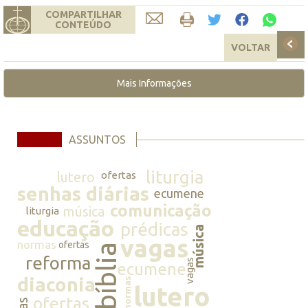
COMPARTILHAR
CONTEÚDO
VOLTAR
Mais Informações
ASSUNTOS
liturgia
lutero
ofertas
senhas diárias
ecumene
comunicação
música
liturgia
educação
prédicas
música
vagas
normas
ofertas
bíblia
reforma
vagas
ecumene
diaconia
normas
lutero
ofertas