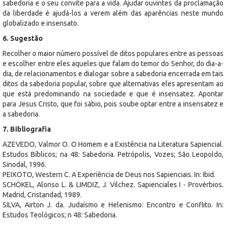
sabedoria e o seu convite para a vida. Ajudar ouvintes da proclamação
da liberdade é ajudá-los a verem além das aparências neste mundo
globalizado e insensato.
6. Sugestão
Recolher o maior número possível de ditos populares entre as pessoas
e escolher entre eles aqueles que falam do temor do Senhor, do dia-a-
dia, de relacionamentos e dialogar sobre a sabedoria encerrada em tais
ditos da sabedoria popular, sobre que alternativas eles apresentam ao
que está predominando na sociedade e que é insensatez. Apontar
para Jesus Cristo, que foi sábio, pois soube optar entre a insensatez e
a sabedoria.
7. Bibliografia
AZEVEDO, Valmor O. O Homem e a Existência na Literatura Sapiencial.
Estudos Bíblicos; na 48: Sabedoria. Petrópolis, Vozes; São Leopoldo,
Sinodal, 1996.
PEIXOTO, Western C. A Experiência de Deus nos Sapienciais. In: Ibid.
SCHÖKEL, Alonso L. & LIMDIZ, J. Vilchez. Sapienciales I - Provérbios.
Madrid, Cristandad, 1989.
SILVA, Airton J. da. Judaísmo e Helenismo: Encontro e Conflito. In:
Estudos Teológicos; n 48: Sabedoria.