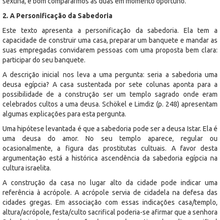
sextina, é bom compararmos as duas em momento oportuno.
2. A Personificação da Sabedoria
Este texto apresenta a personificação da sabedoria. Ela tem a
capacidade de construir uma casa, preparar um banquete e mandar as
suas empregadas convidarem pessoas com uma proposta bem clara:
participar do seu banquete.
A descrição inicial nos leva a uma pergunta: seria a sabedoria uma
deusa egípcia? A casa sustentada por sete colunas aponta para a
possibilidade de a construção ser um templo sagrado onde eram
celebrados cultos a uma deusa. Schökel e Limdiz (p. 248) apresentam
algumas explicações para esta pergunta.
Uma hipótese levantada é que a sabedoria pode ser a deusa Istar. Ela é
uma deusa do amor. No seu templo aparece, regular ou
ocasionalmente, a figura das prostitutas cultuais. A favor desta
argumentação está a histórica ascendência da sabedoria egípcia na
cultura israelita.
A construção da casa no lugar alto da cidade pode indicar uma
referência à acrópole. A acrópole servia de cidadela na defesa das
cidades gregas. Em associação com essas indicações casa/templo,
altura/acrópole, festa/culto sacrifical poderia-se afirmar que a senhora