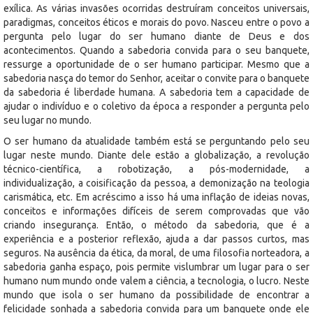
exílica. As várias invasões ocorridas destruíram conceitos universais,
paradigmas, conceitos éticos e morais do povo. Nasceu entre o povo a
pergunta pelo lugar do ser humano diante de Deus e dos
acontecimentos. Quando a sabedoria convida para o seu banquete,
ressurge a oportunidade de o ser humano participar. Mesmo que a
sabedoria nasça do temor do Senhor, aceitar o convite para o banquete
da sabedoria é liberdade humana. A sabedoria tem a capacidade de
ajudar o indivíduo e o coletivo da época a responder a pergunta pelo
seu lugar no mundo.
O ser humano da atualidade também está se perguntando pelo seu
lugar neste mundo. Diante dele estão a globalização, a revolução
técnico-científica, a robotização, a pós-modernidade, a
individualização, a coisificação da pessoa, a demonização na teologia
carismática, etc. Em acréscimo a isso há uma inflação de ideias novas,
conceitos e informações difíceis de serem comprovadas que vão
criando insegurança. Então, o método da sabedoria, que é a
experiência e a posterior reflexão, ajuda a dar passos curtos, mas
seguros. Na ausência da ética, da moral, de uma filosofia norteadora, a
sabedoria ganha espaço, pois permite vislumbrar um lugar para o ser
humano num mundo onde valem a ciência, a tecnologia, o lucro. Neste
mundo que isola o ser humano da possibilidade de encontrar a
felicidade sonhada a sabedoria convida para um banquete onde ele