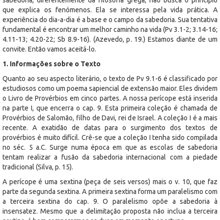
que explica os fenómenos. Ela se interessa pela vida prática. A
experiência do dia-a-dia é a base e o campo da sabedoria. Sua tentativa
fundamental é encontrar um melhor caminho na vida (Pv 3.1-2; 3.14-16;
4.11-13; 4.20-22; Sb 8.9-16). (Azevedo, p. 19.) Estamos diante de um
convite. Então vamos aceitá-lo.
1. Informações sobre o Texto
Quanto ao seu aspecto literário, o texto de Pv 9.1-6 é classificado por
estudiosos como um poema sapiencial de extensão maior. Eles dividem
o Livro de Provérbios em cinco partes. A nossa perícope está inserida
na parte I, que encerra o cap. 9. Esta primeira coleção é chamada de
Provérbios de Salomão, filho de Davi, rei de Israel. A coleção I é a mais
recente. A exatidão de datas para o surgimento dos textos de
provérbios é muito difícil. Crê-se que a coleção I tenha sido compilada
no séc. 5 a.C. Surge numa época em que as escolas de sabedoria
tentam realizar a fusão da sabedoria internacional com a piedade
tradicional (Silva, p. 15).
A perícope é uma sextina (peça de seis versos) mais o v. 10, que faz
parte da segunda sextina. A primeira sextina forma um paralelismo com
a terceira sextina do cap. 9. O paralelismo opõe a sabedoria à
insensatez. Mesmo que a delimitação proposta não inclua a terceira