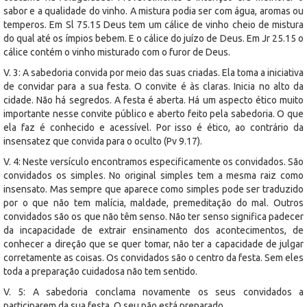
sabor e a qualidade do vinho. A mistura podia ser com água, aromas ou
temperos. Em Sl 75.15 Deus tem um cálice de vinho cheio de mistura
do qual até os ímpios bebem. E o cálice do juízo de Deus. Em Jr 25.15 o
cálice contém o vinho misturado com o furor de Deus.
V. 3: A sabedoria convida por meio das suas criadas. Ela toma a iniciativa
de convidar para a sua festa. O convite é às claras. Inicia no alto da
cidade. Não há segredos. A festa é aberta. Há um aspecto ético muito
importante nesse convite público e aberto feito pela sabedoria. O que
ela faz é conhecido e acessível. Por isso é ético, ao contrário da
insensatez que convida para o oculto (Pv 9.17).
V. 4: Neste versículo encontramos especificamente os convidados. São
convidados os simples. No original simples tem a mesma raiz como
insensato. Mas sempre que aparece como simples pode ser traduzido
por o que não tem malícia, maldade, premeditação do mal. Outros
convidados são os que não têm senso. Não ter senso significa padecer
da incapacidade de extrair ensinamento dos acontecimentos, de
conhecer a direção que se quer tomar, não ter a capacidade de julgar
corretamente as coisas. Os convidados são o centro da festa. Sem eles
toda a preparação cuidadosa não tem sentido.
V. 5: A sabedoria conclama novamente os seus convidados a
participarem da sua festa. O seu pão está preparado.