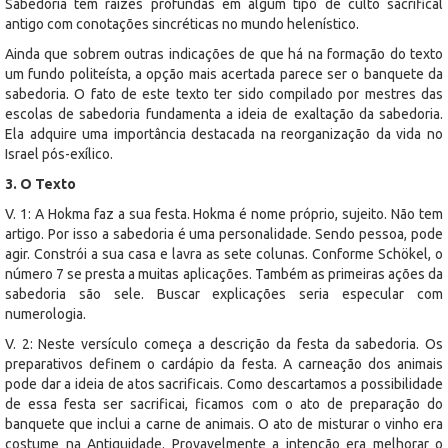
Sabedoria tem raízes profundas em algum tipo de culto sacrifical
antigo com conotações sincréticas no mundo helenístico.
Ainda que sobrem outras indicações de que há na formação do texto
um fundo politeísta, a opção mais acertada parece ser o banquete da
sabedoria. O fato de este texto ter sido compilado por mestres das
escolas de sabedoria fundamenta a ideia de exaltação da sabedoria.
Ela adquire uma importância destacada na reorganização da vida no
Israel pós-exílico.
3. O Texto
V. 1: A Hokma faz a sua festa. Hokma é nome próprio, sujeito. Não tem
artigo. Por isso a sabedoria é uma personalidade. Sendo pessoa, pode
agir. Constrói a sua casa e lavra as sete colunas. Conforme Schökel, o
número 7 se presta a muitas aplicações. Também as primeiras ações da
sabedoria são sele. Buscar explicações seria especular com
numerologia.
V. 2: Neste versículo começa a descrição da festa da sabedoria. Os
preparativos definem o cardápio da festa. A carneação dos animais
pode dar a ideia de atos sacrificais. Como descartamos a possibilidade
de essa festa ser sacrificai, ficamos com o ato de preparação do
banquete que inclui a carne de animais. O ato de misturar o vinho era
costume na Antiguidade. Provavelmente a intenção era melhorar o