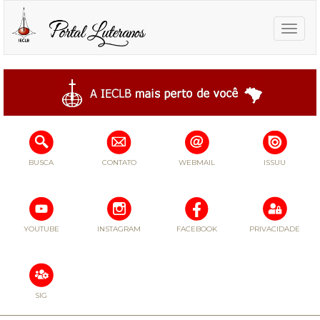
Toggle
naviga
BUSCA
CONTATO
WEBMAIL
ISSUU
YOUTUBE
INSTAGRAM
FACEBOOK
PRIVACIDADE
SIG