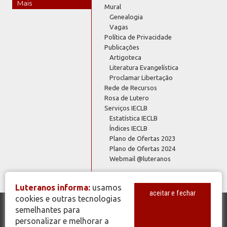
Mais
Mural
Genealogia
Vagas
Política de Privacidade
Publicações
Artigoteca
Literatura Evangelística
Proclamar Libertação
Rede de Recursos
Rosa de Lutero
Serviços IECLB
Estatística IECLB
Índices IECLB
Plano de Ofertas 2023
Plano de Ofertas 2024
Webmail @luteranos
Luteranos informa:
usamos
aceitar e fechar
cookies e outras tecnologias
semelhantes para
© Copyright 2026 - Todos os Direitos Reservados - IECLB - Igreja
personalizar e melhorar a
Evangélica de Confissão Luterana no Brasil - Portal Luteranos -