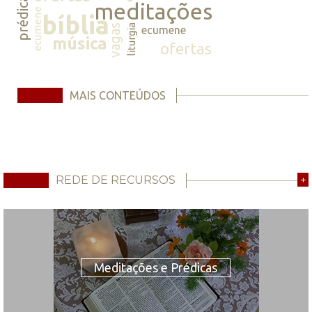
prédicas
meditações
ecumene
bíblia
vagas
liturgia
ecumene
música
ofertas
MAIS CONTEÚDOS
REDE DE RECURSOS
+
Meditações e Prédicas