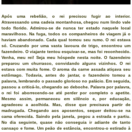
Após uma rebelião, o rei precisou fugir ao interior.
Atravessando uma cadeia montanhosa, chegou num lindo vale
todo florido. Admirou-se de nunca ter estado naquele local
maravilhoso. Na fuga, todos os companheiros de viagem já o
haviam abandonado. Cada qual tomou seu rumo. O rei estava
só. Cruzando por uma vasta lavoura de trigo, encontrou um
fazendeiro. O viajante tentou esquivar-se, mas foi reconhecido.
Venha, meu rei! Seja meu hóspede nesta noite. O fazendeiro
preparou um churrasco, convidando alguns vizinhos. O rei
estava com muita fome. O aroma da carne assada atiçava seu
estômago. Todavia, antes do jantar, o fazendeiro tomou a
palavra, lembrando o passado glorioso no palácio. Em seguida,
passou a criticá-lo, chegando ao deboche. Palavra por palavra,
o rei foi aborrecendo-se até perder por completo o apetite.
Mesmo assim, permaneceu em silêncio e, por educação,
agradeceu a acolhida. Mas, disse que precisava partir de
madrugada. Chegando aos aposentos, sequer deitou-se na
cama oferecida. Saindo pela janela, pegou a estrada e partiu.
No dia seguinte, quase não conseguia ir adiante de tanto
cansaço e fome. Um peão de estância, encontrou-o estirado à