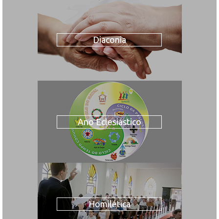
Diaconia
Ano Eclesiástico
Homilética