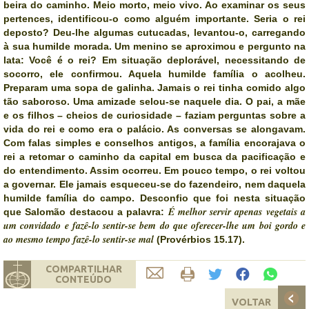
beira do caminho. Meio morto, meio vivo. Ao examinar os seus
pertences, identificou-o como alguém importante. Seria o rei
deposto? Deu-lhe algumas cutucadas, levantou-o, carregando
à sua humilde morada. Um menino se aproximou e pergunto na
lata: Você é o rei? Em situação deplorável, necessitando de
socorro, ele confirmou. Aquela humilde família o acolheu.
Preparam uma sopa de galinha. Jamais o rei tinha comido algo
tão saboroso. Uma amizade selou-se naquele dia. O pai, a mãe
e os filhos – cheios de curiosidade – faziam perguntas sobre a
vida do rei e como era o palácio. As conversas se alongavam.
Com falas simples e conselhos antigos, a família encorajava o
rei a retomar o caminho da capital em busca da pacificação e
do entendimento. Assim ocorreu. Em pouco tempo, o rei voltou
a governar. Ele jamais esqueceu-se do fazendeiro, nem daquela
humilde família do campo. Desconfio que foi nesta situação
É melhor servir apenas vegetais a
que Salomão destacou a palavra:
um convidado e fazê-lo sentir-se bem do que oferecer-lhe um boi gordo e
ao mesmo tempo fazê-lo sentir-se mal
(Provérbios 15.17).
COMPARTILHAR
CONTEÚDO
VOLTAR