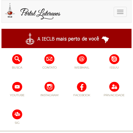
Toggle
naviga
BUSCA
CONTATO
WEBMAIL
ISSUU
YOUTUBE
INSTAGRAM
FACEBOOK
PRIVACIDADE
SIG