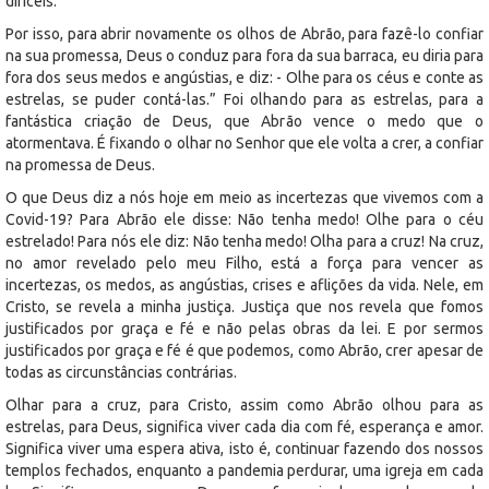
difíceis.
Por isso, para abrir novamente os olhos de Abrão, para fazê-lo confiar
na sua promessa, Deus o conduz para fora da sua barraca, eu diria para
fora dos seus medos e angústias, e diz: - Olhe para os céus e conte as
estrelas, se puder contá-las.” Foi olhando para as estrelas, para a
fantástica criação de Deus, que Abrão vence o medo que o
atormentava. É fixando o olhar no Senhor que ele volta a crer, a confiar
na promessa de Deus.
O que Deus diz a nós hoje em meio as incertezas que vivemos com a
Covid-19? Para Abrão ele disse: Não tenha medo! Olhe para o céu
estrelado! Para nós ele diz: Não tenha medo! Olha para a cruz! Na cruz,
no amor revelado pelo meu Filho, está a força para vencer as
incertezas, os medos, as angústias, crises e aflições da vida. Nele, em
Cristo, se revela a minha justiça. Justiça que nos revela que fomos
justificados por graça e fé e não pelas obras da lei. E por sermos
justificados por graça e fé é que podemos, como Abrão, crer apesar de
todas as circunstâncias contrárias.
Olhar para a cruz, para Cristo, assim como Abrão olhou para as
estrelas, para Deus, significa viver cada dia com fé, esperança e amor.
Significa viver uma espera ativa, isto é, continuar fazendo dos nossos
templos fechados, enquanto a pandemia perdurar, uma igreja em cada