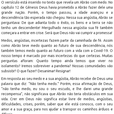
O versículo está inserido no texto que revela um Abrão com medo. No
capítulo 12 de Gênesis Deus havia prometido a Abrão fazer dele uma
grande nação. Porém, o tempo passou, a idade avançou e a
descendência tão esperada não chegou. Nessa sua angústia, Abrão se
perguntava: De que adianta todo o êxito, os bens e a terra se não
tenho um descendente! Mergulhado nessa angústia sua fé também
começara a entrar em crise. Será que Deus não vai cumprir a promessa!
Medos, angústias, incertezas fazem parte da caminhada de fé. Assim
como Abrão teve medo quanto ao futuro de sua descendência, nós
também temos medo quanto ao futuro com a vida com a Covid-19. O
nosso tempo é marcado por mais incertezas do que certezas. Muitas
perguntas afloram: Quanto tempo ainda temos que viver no
isolamento? Iremos sobreviver a pandemia? Nossas comunidades vão
subsistir? O que fazer? Desanimar! Resignar!
Em resposta ao seu medo e a sua angústia, Abrão recebe de Deus uma
palavra que diz: “Não tenha medo.” Porém, essa afirmação de Deus,
“não tenha medo, eu sou o seu escudo, e lhe darei uma grande
recompensa”, não significava que Abrão não teria obstáculos em sua
vida. Crer em Deus não significa estar livre de medos, angústias,
dificuldades, crises, porém, saber que ele está conosco, com o seu
amor e a sua graça, para nos ajudar a transpor os caminhos árduos e