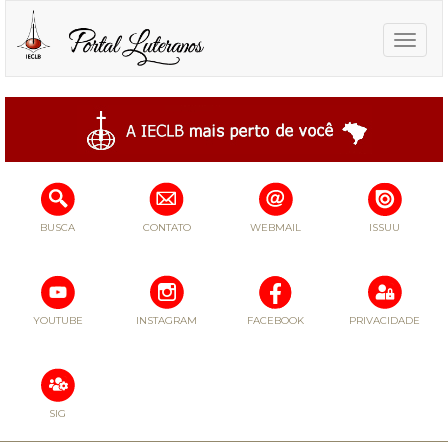
Toggle
naviga
BUSCA
CONTATO
WEBMAIL
ISSUU
YOUTUBE
INSTAGRAM
FACEBOOK
PRIVACIDADE
SIG