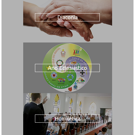
Diaconia
Ano Eclesiástico
Homilética