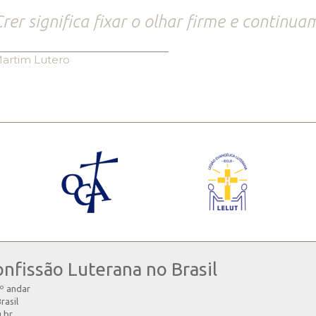
rer significa fixar o olhar firme e continu
artim Lutero
onfissão Luterana no Brasil
4º andar
rasil
g.br