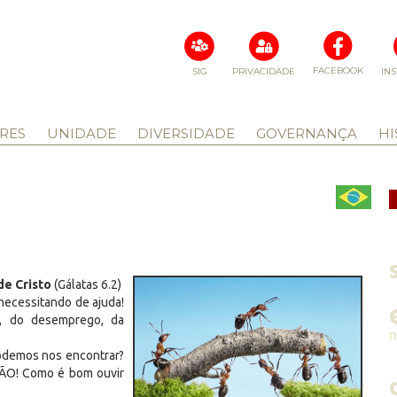
FACEBOOK
SIG
PRIVACIDADE
IN
RES
UNIDADE
DIVERSIDADE
GOVERNANÇA
HI
de Cristo
(Gálatas 6.2)
ecessitando de ajuda!
, do desemprego, da
odemos nos encontrar?
AÇÃO! Como é bom ouvir