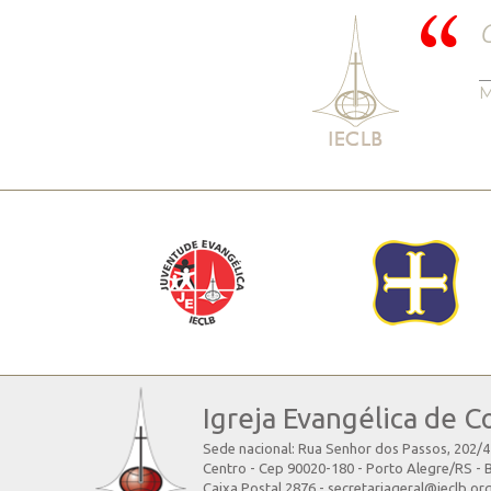
C
M
Igreja Evangélica de C
Sede nacional: Rua Senhor dos Passos, 202/
Centro - Cep 90020-180 - Porto Alegre/RS - B
Caixa Postal 2876 - secretariageral@ieclb.or