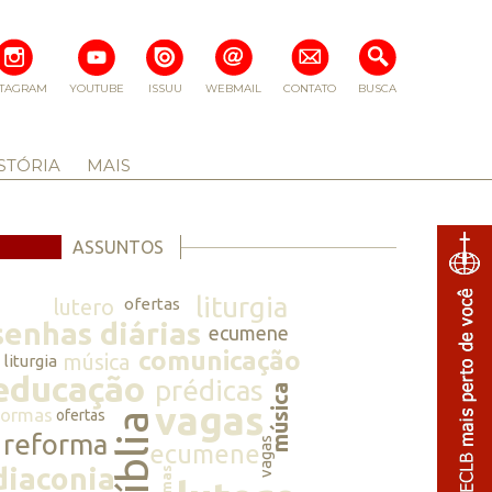
STAGRAM
YOUTUBE
ISSUU
WEBMAIL
CONTATO
BUSCA
STÓRIA
MAIS
ASSUNTOS
liturgia
lutero
ofertas
senhas diárias
ecumene
comunicação
música
liturgia
educação
prédicas
música
vagas
normas
ofertas
bíblia
reforma
vagas
ecumene
diaconia