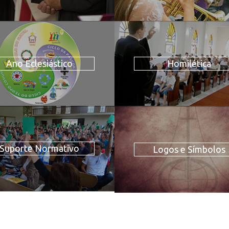
Ano Eclesiástico
Homilética
Suporte Normativo
Logos e Símbolos