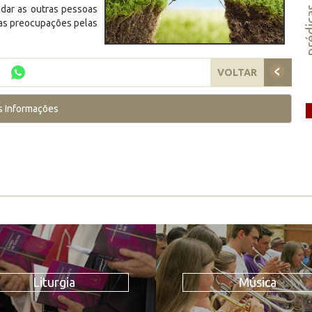
dar as outras pessoas
préd
sas preocupações pelas
VOLTAR
s Informações
Liturgia
Música