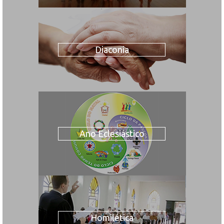
Diaconia
Ano Eclesiástico
Homilética