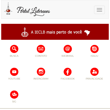
Toggle
naviga
BUSCA
CONTATO
WEBMAIL
ISSUU
YOUTUBE
INSTAGRAM
FACEBOOK
PRIVACIDADE
SIG