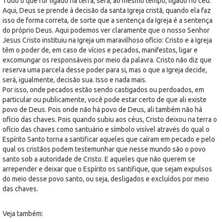
Tudo o que for ligado na terra, será, ao mesmo tempo, ligado no céu.
Aqui, Deus se prende à decisão da santa Igreja cristã, quando ela faz
isso de forma correta, de sorte que a sentença da Igreja é a sentença
do próprio Deus. Aqui podemos ver claramente que o nosso Senhor
Jesus Cristo instituiu na Igreja um maravilhoso ofício: Cristo e a Igreja
têm o poder de, em caso de vícios e pecados, manifestos, ligar e
excomungar os responsáveis por meio da palavra. Cristo não diz que
reserva uma parcela desse poder para si, mas o que a Igreja decide,
será, igualmente, decisão sua. Isso e nada mais.
Por isso, onde pecados estão sendo castigados ou perdoados, em
particular ou publicamente, você pode estar certo de que ali existe
povo de Deus. Pois onde não há povo de Deus, ali também não há
ofício das chaves. Pois quando subiu aos céus, Cristo deixou na terra o
ofício das chaves como santuário e símbolo visível através do qual o
Espírito Santo torna a santificar aqueles que caíram em pecado e pelo
qual os cristãos podem testemunhar que nesse mundo são o povo
santo sob a autoridade de Cristo. E aqueles que não querem se
arrepender e deixar que o Espírito os santifique, que sejam expulsos
do meio desse povo santo, ou seja, desligados e excluídos por meio
das chaves.
Veja também: