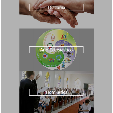
Diaconia
Ano Eclesiástico
Homilética