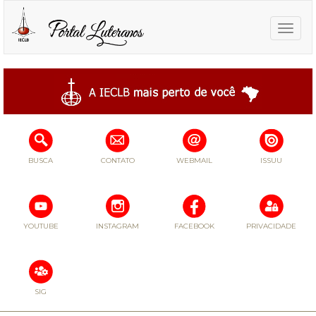
Toggle
naviga
BUSCA
CONTATO
WEBMAIL
ISSUU
YOUTUBE
INSTAGRAM
FACEBOOK
PRIVACIDADE
SIG