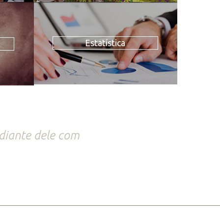
Estatística
 diante dele com