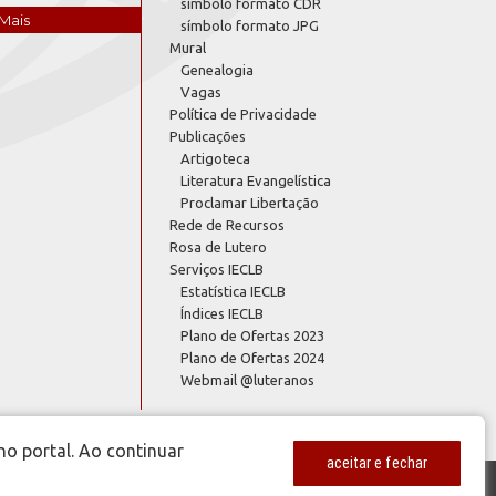
símbolo formato CDR
Mais
símbolo formato JPG
Mural
Genealogia
Vagas
Política de Privacidade
Publicações
Artigoteca
Literatura Evangelística
Proclamar Libertação
Rede de Recursos
Rosa de Lutero
Serviços IECLB
Estatística IECLB
Índices IECLB
Plano de Ofertas 2023
Plano de Ofertas 2024
Webmail @luteranos
no portal. Ao continuar
aceitar e fechar