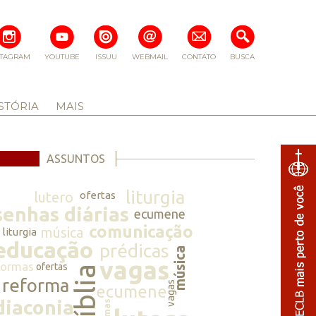
STAGRAM
YOUTUBE
ISSUU
WEBMAIL
CONTATO
BUSCA
STÓRIA
MAIS
ASSUNTOS
liturgia
lutero
ofertas
senhas diárias
ecumene
comunicação
música
liturgia
educação
prédicas
música
vagas
normas
ofertas
bíblia
reforma
vagas
ecumene
diaconia