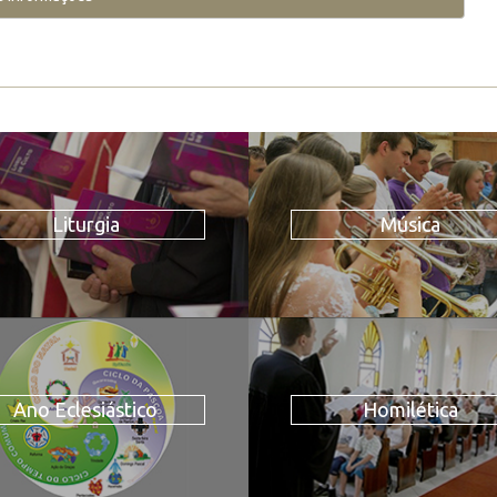
Liturgia
Música
Ano Eclesiástico
Homilética