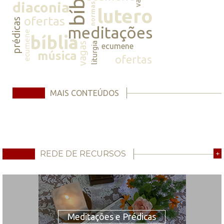
bíblia
diaconia
normas
lutero
ofertas
prédicas
meditações
ecumene
bíblia
vagas
liturgia
ecumene
música
ofertas
MAIS CONTEÚDOS
REDE DE RECURSOS
+
Meditações e Prédicas