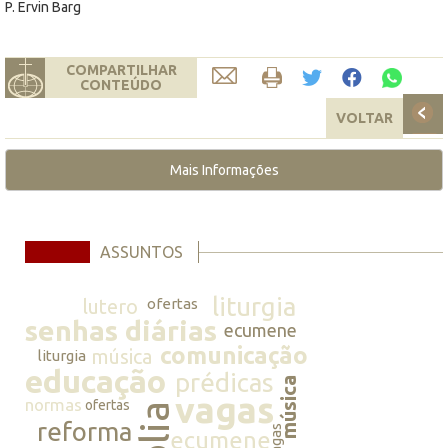
P. Ervin Barg
COMPARTILHAR
CONTEÚDO
VOLTAR
Mais Informações
ASSUNTOS
liturgia
lutero
ofertas
senhas diárias
ecumene
comunicação
música
liturgia
educação
prédicas
música
vagas
normas
ofertas
reforma
vagas
ecumene