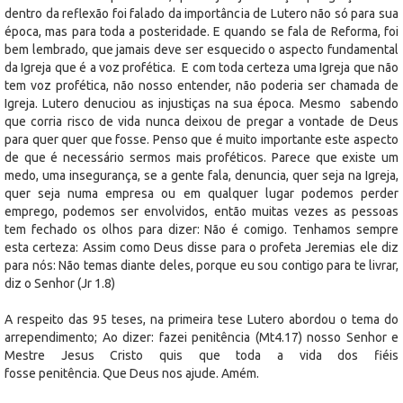
dentro da reflexão foi falado da importância de Lutero não só para sua
época, mas para toda a posteridade. E quando se fala de Reforma, foi
bem lembrado, que jamais deve ser esquecido o aspecto fundamental
da Igreja que é a voz profética. E com toda certeza uma Igreja que não
tem voz profética, não nosso entender, não poderia ser chamada de
Igreja. Lutero denuciou as injustiças na sua época. Mesmo sabendo
que corria risco de vida nunca deixou de pregar a vontade de Deus
para quer quer que fosse. Penso que é muito importante este aspecto
de que é necessário sermos mais proféticos. Parece que existe um
medo, uma insegurança, se a gente fala, denuncia, quer seja na Igreja,
quer seja numa empresa ou em qualquer lugar podemos perder
emprego, podemos ser envolvidos, então muitas vezes as pessoas
tem fechado os olhos para dizer: Não é comigo. Tenhamos sempre
esta certeza: Assim como Deus disse para o profeta Jeremias ele diz
para nós: Não temas diante deles, porque eu sou contigo para te livrar,
diz o Senhor (Jr 1.8)
A respeito das 95 teses, na primeira tese Lutero abordou o tema do
arrependimento; Ao dizer: fazei penitência (Mt4.17) nosso Senhor e
Mestre Jesus Cristo quis que toda a vida dos fiéis
fosse penitência. Que Deus nos ajude. Amém.