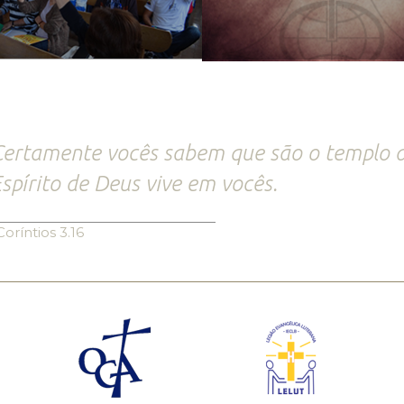
ertamente vocês sabem que são o templo d
spírito de Deus vive em vocês.
Coríntios 3.16