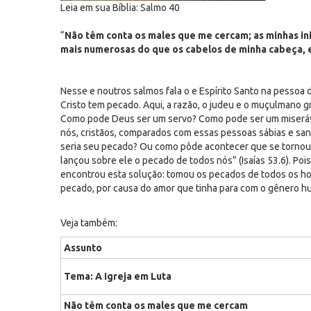
Leia em sua Bíblia: Salmo 40
“
Não têm conta os males que me cercam; as minhas in
mais numerosas do que os cabelos de minha cabeça, 
Nesse e noutros salmos fala o e Espírito Santo na pessoa 
Cristo tem pecado. Aqui, a razão, o judeu e o muçulmano g
Como pode Deus ser um servo? Como pode ser um miseráv
nós, cristãos, comparados com essas pessoas sábias e san
seria seu pecado? Ou como pôde acontecer que se tornou 
lançou sobre ele o pecado de todos nós” (Isaías 53.6). Po
encontrou esta solução: tomou os pecados de todos os ho
pecado, por causa do amor que tinha para com o gênero h
Veja também:
Assunto
Tema: A Igreja em Luta
Não têm conta os males que me cercam