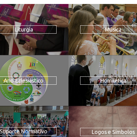
Liturgia
Música
Ano Eclesiástico
Homilética
Suporte Normativo
Logos e Símbolos