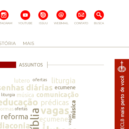
STAGRAM
YOUTUBE
ISSUU
WEBMAIL
CONTATO
BUSCA
STÓRIA
MAIS
ASSUNTOS
liturgia
lutero
ofertas
senhas diárias
ecumene
comunicação
música
liturgia
educação
prédicas
música
vagas
normas
ofertas
bíblia
reforma
vagas
ecumene
diaconia