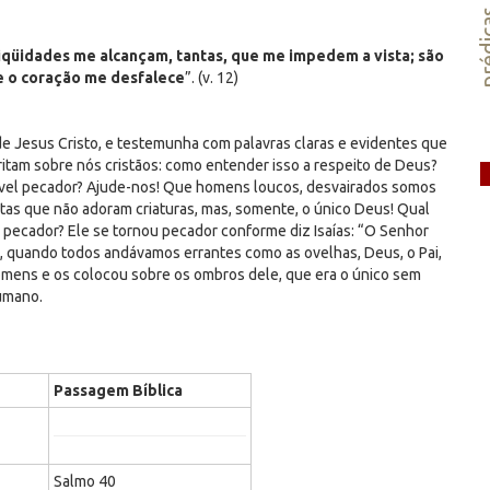
préd
iqüidades me alcançam, tantas, que me impedem a vista; são
e o coração me desfalece
”. (v. 12)
de Jesus Cristo, e testemunha com palavras claras e evidentes que
ritam sobre nós cristãos: como entender isso a respeito de Deus?
el pecador? Ajude-nos! Que homens loucos, desvairados somos
tas que não adoram criaturas, mas, somente, o único Deus! Qual
pecador? Ele se tornou pecador conforme diz Isaías: “O Senhor
is, quando todos andávamos errantes como as ovelhas, Deus, o Pai,
mens e os colocou sobre os ombros dele, que era o único sem
umano.
Passagem Bíblica
Salmo 40