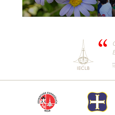
C
E
1