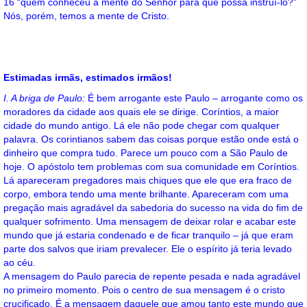
16 “quem conheceu a mente do Senhor para que possa instruí-lo?”
Nós, porém, temos a mente de Cristo.
Estimadas irmãs, estimados irmãos!
I. A briga de Paulo:
É bem arrogante este Paulo – arrogante como os
moradores da cidade aos quais ele se dirige. Coríntios, a maior
cidade do mundo antigo. Lá ele não pode chegar com qualquer
palavra. Os corintianos sabem das coisas porque estão onde está o
dinheiro que compra tudo. Parece um pouco com a São Paulo de
hoje. O apóstolo tem problemas com sua comunidade em Coríntios.
Lá apareceram pregadores mais chiques que ele que era fraco de
corpo, embora tendo uma mente brilhante. Apareceram com uma
pregação mais agradável da sabedoria do sucesso na vida do fim de
qualquer sofrimento. Uma mensagem de deixar rolar e acabar este
mundo que já estaria condenado e de ficar tranquilo – já que eram
parte dos salvos que iriam prevalecer. Ele o espírito já teria levado
ao céu.
A mensagem do Paulo parecia de repente pesada e nada agradável
no primeiro momento. Pois o centro de sua mensagem é o cristo
crucificado. É a mensagem daquele que amou tanto este mundo que