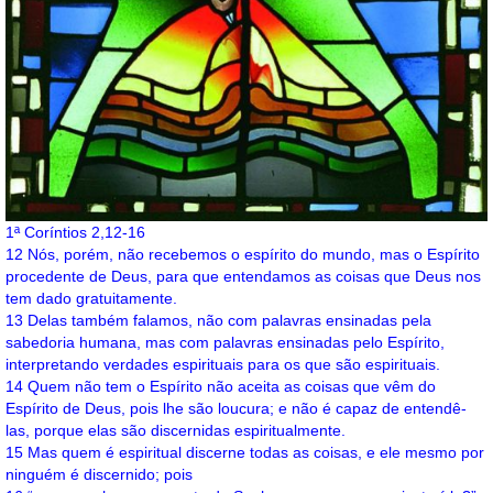
1ª Coríntios 2,12-16
12 Nós, porém, não recebemos o espírito do mundo, mas o Espírito
procedente de Deus, para que entendamos as coisas que Deus nos
tem dado gratuitamente.
13 Delas também falamos, não com palavras ensinadas pela
sabedoria humana, mas com palavras ensinadas pelo Espírito,
interpretando verdades espirituais para os que são espirituais.
14 Quem não tem o Espírito não aceita as coisas que vêm do
Espírito de Deus, pois lhe são loucura; e não é capaz de entendê-
las, porque elas são discernidas espiritualmente.
15 Mas quem é espiritual discerne todas as coisas, e ele mesmo por
ninguém é discernido; pois