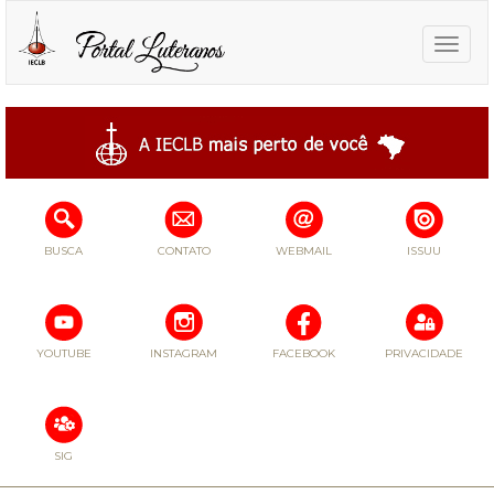
Toggle
naviga
BUSCA
CONTATO
WEBMAIL
ISSUU
YOUTUBE
INSTAGRAM
FACEBOOK
PRIVACIDADE
SIG