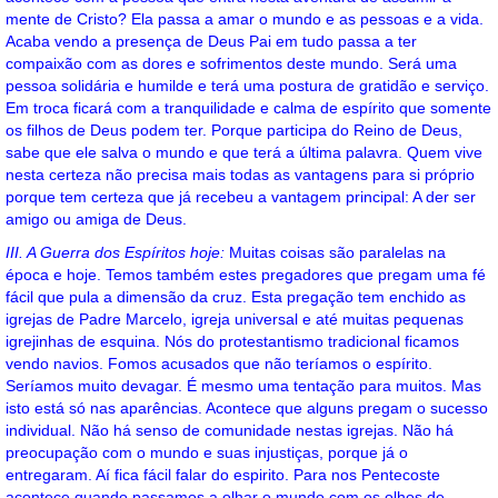
mente de Cristo? Ela passa a amar o mundo e as pessoas e a vida.
Acaba vendo a presença de Deus Pai em tudo passa a ter
compaixão com as dores e sofrimentos deste mundo. Será uma
pessoa solidária e humilde e terá uma postura de gratidão e serviço.
Em troca ficará com a tranquilidade e calma de espírito que somente
os filhos de Deus podem ter. Porque participa do Reino de Deus,
sabe que ele salva o mundo e que terá a última palavra. Quem vive
nesta certeza não precisa mais todas as vantagens para si próprio
porque tem certeza que já recebeu a vantagem principal: A der ser
amigo ou amiga de Deus.
III. A Guerra dos Espíritos hoje:
Muitas coisas são paralelas na
época e hoje. Temos também estes pregadores que pregam uma fé
fácil que pula a dimensão da cruz. Esta pregação tem enchido as
igrejas de Padre Marcelo, igreja universal e até muitas pequenas
igrejinhas de esquina. Nós do protestantismo tradicional ficamos
vendo navios. Fomos acusados que não teríamos o espírito.
Seríamos muito devagar. É mesmo uma tentação para muitos. Mas
isto está só nas aparências. Acontece que alguns pregam o sucesso
individual. Não há senso de comunidade nestas igrejas. Não há
preocupação com o mundo e suas injustiças, porque já o
entregaram. Aí fica fácil falar do espirito. Para nos Pentecoste
acontece quando passamos a olhar o mundo com os olhos de