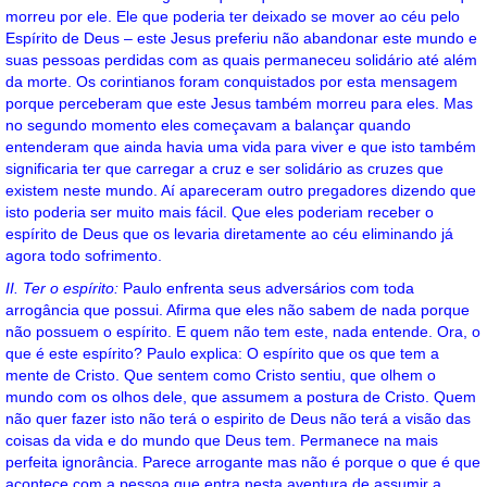
morreu por ele. Ele que poderia ter deixado se mover ao céu pelo
Espírito de Deus – este Jesus preferiu não abandonar este mundo e
suas pessoas perdidas com as quais permaneceu solidário até além
da morte. Os corintianos foram conquistados por esta mensagem
porque perceberam que este Jesus também morreu para eles. Mas
no segundo momento eles começavam a balançar quando
entenderam que ainda havia uma vida para viver e que isto também
significaria ter que carregar a cruz e ser solidário as cruzes que
existem neste mundo. Aí apareceram outro pregadores dizendo que
isto poderia ser muito mais fácil. Que eles poderiam receber o
espírito de Deus que os levaria diretamente ao céu eliminando já
agora todo sofrimento.
II. Ter o espírito:
Paulo enfrenta seus adversários com toda
arrogância que possui. Afirma que eles não sabem de nada porque
não possuem o espírito. E quem não tem este, nada entende. Ora, o
que é este espírito? Paulo explica: O espírito que os que tem a
mente de Cristo. Que sentem como Cristo sentiu, que olhem o
mundo com os olhos dele, que assumem a postura de Cristo. Quem
não quer fazer isto não terá o espirito de Deus não terá a visão das
coisas da vida e do mundo que Deus tem. Permanece na mais
perfeita ignorância. Parece arrogante mas não é porque o que é que
acontece com a pessoa que entra nesta aventura de assumir a