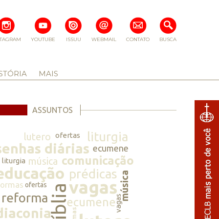
STAGRAM
YOUTUBE
ISSUU
WEBMAIL
CONTATO
BUSCA
STÓRIA
MAIS
ASSUNTOS
liturgia
lutero
ofertas
senhas diárias
ecumene
comunicação
música
liturgia
educação
prédicas
música
vagas
normas
ofertas
bíblia
reforma
vagas
ecumene
diaconia