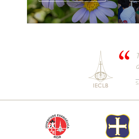
T
a
S