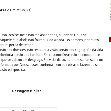
préd
ntes de mim
”. (v. 21)
r isso, acolhe-me e não me abandones, ó Senhor! Deus se
 daquele que ainda não foi reduzido a nada. Os homens, por outro
 é pura perda de tempo.
não aos doentes; não restaura a visão senão aos cegos; não dá vida
sabedoria senão aos incultos. Em resumo: Deus não se compadece
 que se acham em desgraça. Em vista disso, nenhum santo, sábio ou
ansformada por Deus; esses continuam em sua obras e fazem de si
sto é, hipócritas.
Passagem Bíblica