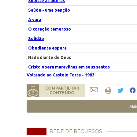
Subiste às alturas
Saúde - uma benção
A vara
O coração temeroso
Solidão
Obediente espera
Nada diante de Deus
Cristo opera maravilhas em seus santos
Voltando ao Castelo Forte - 1983
COMPARTILHAR
CONTEÚDO
Mai
REDE DE RECURSOS