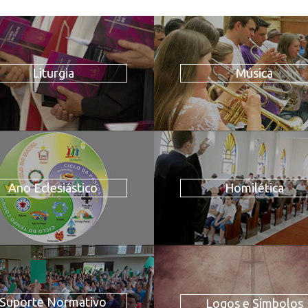
Liturgia
Música
Ano Eclesiástico
Homilética
Suporte Normativo
Logos e Símbolos