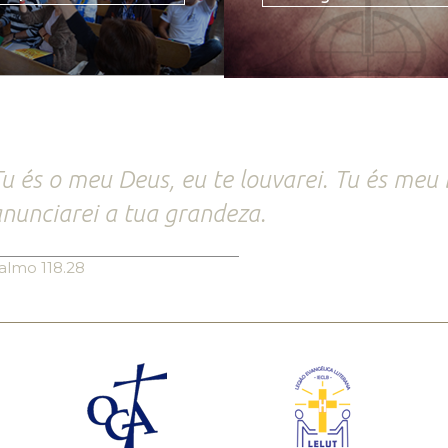
u és o meu Deus, eu te louvarei. Tu és meu 
nunciarei a tua grandeza.
almo 118.28