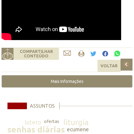
COMPARTILHAR
CONTEÚDO
VOLTAR
Mais Informações
ASSUNTOS
liturgia
lutero
ofertas
senhas diárias
ecumene