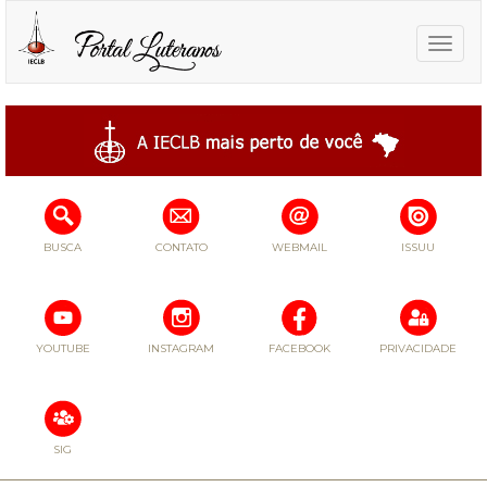
Toggle
naviga
BUSCA
CONTATO
WEBMAIL
ISSUU
YOUTUBE
INSTAGRAM
FACEBOOK
PRIVACIDADE
SIG