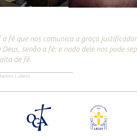
 a fé que nos comunica a graça justificado
 Deus, senão a fé: e nada dele nos pode sep
alta de fé.
artim Lutero