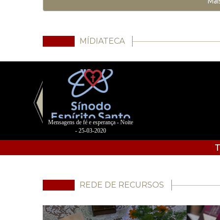
Mai
MÍDIATECA
Mensagens de fé e esperança - Noite
- 25-03-2020
T
REDE DE RECURSOS