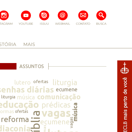
STAGRAM
YOUTUBE
ISSUU
WEBMAIL
CONTATO
BUSCA
STÓRIA
MAIS
ASSUNTOS
liturgia
lutero
ofertas
senhas diárias
ecumene
comunicação
música
liturgia
educação
prédicas
música
vagas
normas
ofertas
bíblia
reforma
vagas
ecumene
diaconia