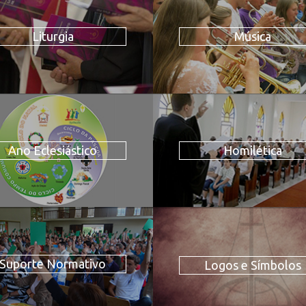
Liturgia
Música
Ano Eclesiástico
Homilética
Suporte Normativo
Logos e Símbolos