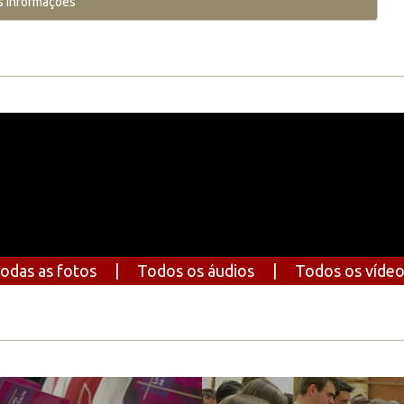
s Informações
odas as fotos
|
Todos os áudios
|
Todos os víde