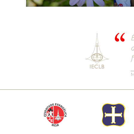
É
a
f
M