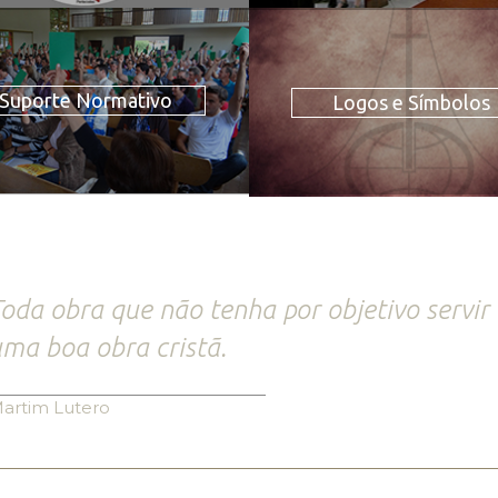
Suporte Normativo
Logos e Símbolos
oda obra que não tenha por objetivo servir
ma boa obra cristã.
artim Lutero