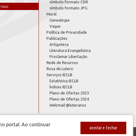
símbolo formato CDR
Mais
símbolo formato JPG
Mural
Genealogia
Vagas
Política de Privacidade
Publicações
Artigoteca
Literatura Evangelística
Proclamar Libertação
Rede de Recursos
Rosa de Lutero
Serviços IECLB
Estatística IECLB
Índices IECLB
Plano de Ofertas 2023
Plano de Ofertas 2024
Webmail @luteranos
no portal. Ao continuar
aceitar e fechar