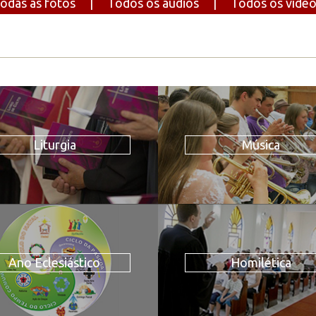
odas as fotos
|
Todos os áudios
|
Todos os víde
Liturgia
Música
Ano Eclesiástico
Homilética