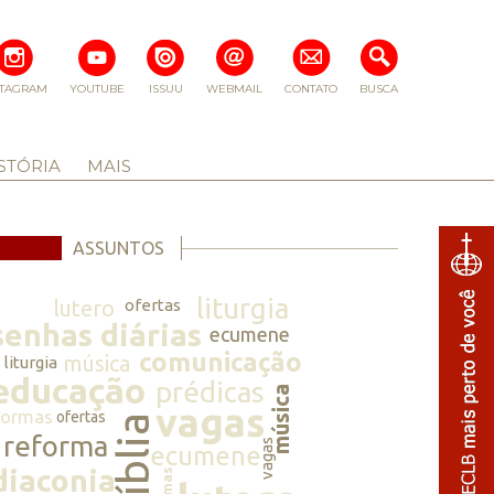
STAGRAM
YOUTUBE
ISSUU
WEBMAIL
CONTATO
BUSCA
STÓRIA
MAIS
ASSUNTOS
liturgia
lutero
ofertas
senhas diárias
ecumene
comunicação
música
liturgia
educação
prédicas
música
vagas
normas
ofertas
bíblia
reforma
vagas
ecumene
diaconia