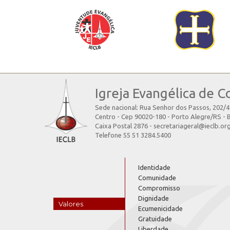
Igreja Evangélica de C
Sede nacional: Rua Senhor dos Passos, 202/
Centro - Cep 90020-180 - Porto Alegre/RS - B
Caixa Postal 2876 - secretariageral@ieclb.or
Telefone 55 51 3284.5400
Identidade
Comunidade
Compromisso
Dignidade
Valores
Ecumenicidade
Gratuidade
Liberdade