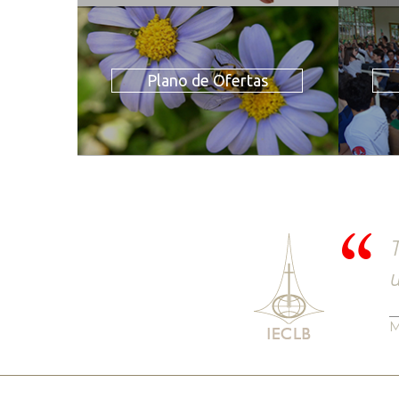
Plano de Ofertas
T
u
M