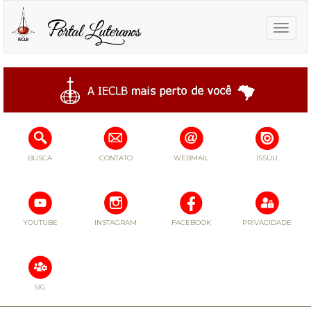
Toggle
naviga
BUSCA
CONTATO
WEBMAIL
ISSUU
YOUTUBE
INSTAGRAM
FACEBOOK
PRIVACIDADE
SIG