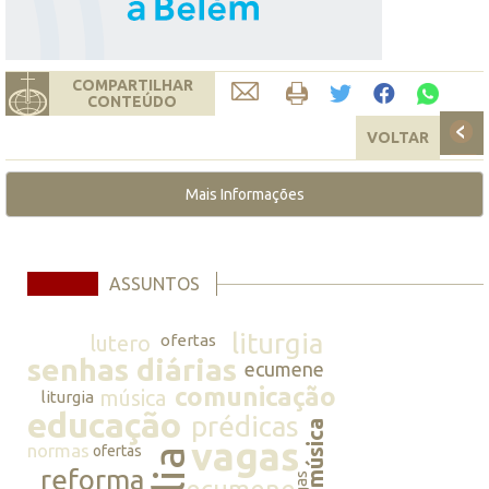
COMPARTILHAR
CONTEÚDO
VOLTAR
Mais Informações
ASSUNTOS
liturgia
lutero
ofertas
senhas diárias
ecumene
comunicação
música
liturgia
educação
prédicas
música
vagas
normas
ofertas
reforma