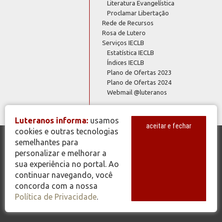
Literatura Evangelística
Proclamar Libertação
Rede de Recursos
Rosa de Lutero
Serviços IECLB
Estatística IECLB
Índices IECLB
Plano de Ofertas 2023
Plano de Ofertas 2024
Webmail @luteranos
Luteranos informa:
usamos
aceitar e fechar
cookies e outras tecnologias
semelhantes para
© Copyright 2026 - Todos os Direitos Reservados - IECLB - Igreja
personalizar e melhorar a
Evangélica de Confissão Luterana no Brasil - Portal Luteranos -
sua experiência no portal. Ao
www.luteranos.com.br
continuar navegando, você
concorda com a nossa
Política de Privacidade
.