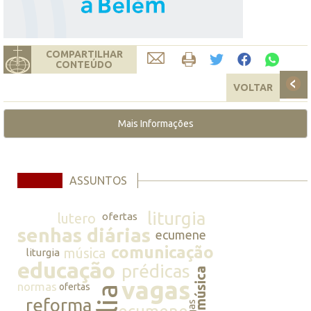
COMPARTILHAR
CONTEÚDO
VOLTAR
Mais Informações
ASSUNTOS
liturgia
lutero
ofertas
senhas diárias
ecumene
comunicação
música
liturgia
educação
prédicas
música
vagas
normas
ofertas
reforma