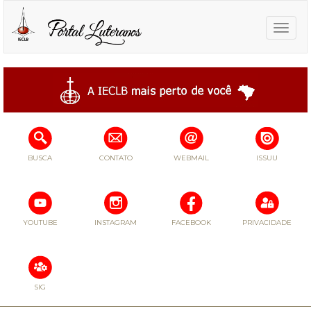
Toggle
naviga
BUSCA
CONTATO
WEBMAIL
ISSUU
YOUTUBE
INSTAGRAM
FACEBOOK
PRIVACIDADE
SIG