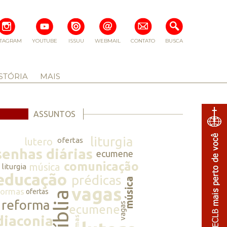
STAGRAM
YOUTUBE
ISSUU
WEBMAIL
CONTATO
BUSCA
STÓRIA
MAIS
ASSUNTOS
liturgia
lutero
ofertas
senhas diárias
ecumene
comunicação
música
liturgia
educação
prédicas
música
vagas
normas
ofertas
bíblia
reforma
vagas
ecumene
diaconia