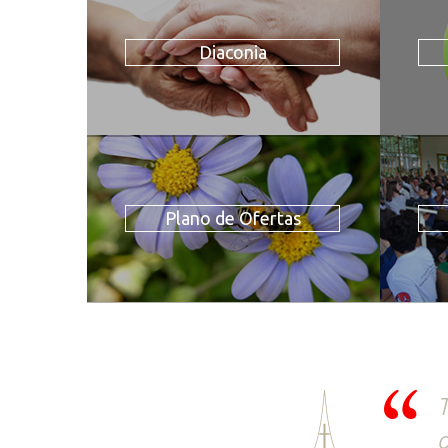
Diaconia
Plano de Ofertas
T
o