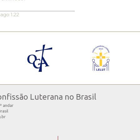
iago 1.22
onfissão Luterana no Brasil
4º andar
rasil
g.br