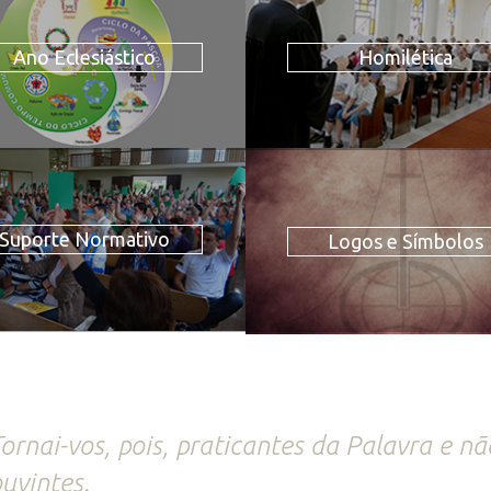
Ano Eclesiástico
Homilética
Suporte Normativo
Logos e Símbolos
ornai-vos, pois, praticantes da Palavra e n
uvintes.