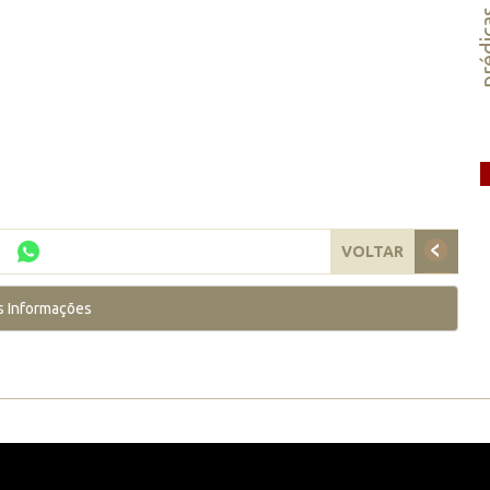
préd
VOLTAR
s Informações