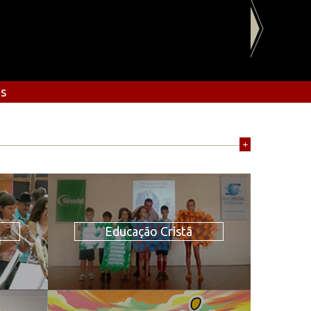
os
+
Educação Cristã