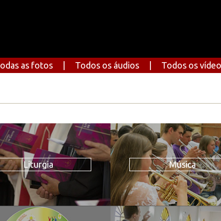
odas as fotos
|
Todos os áudios
|
Todos os víde
Liturgia
Música