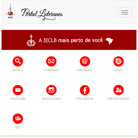
Toggle
naviga
BUSCA
CONTATO
WEBMAIL
ISSUU
YOUTUBE
INSTAGRAM
FACEBOOK
PRIVACIDADE
SIG