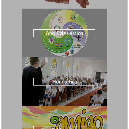
Ano Eclesiástico
Homilética