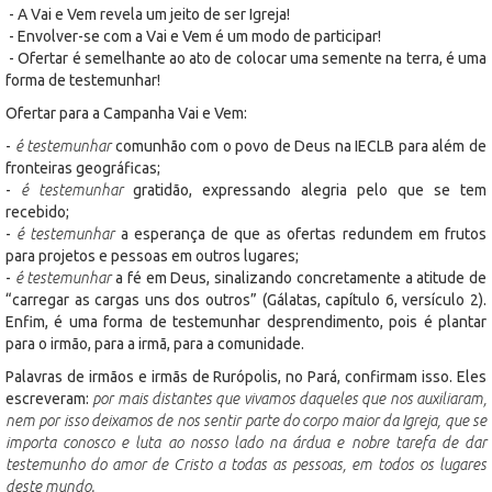
- A Vai e Vem revela um jeito de ser Igreja!
- Envolver-se com a Vai e Vem é um modo de participar!
- Ofertar é semelhante ao ato de colocar uma semente na terra, é uma
forma de testemunhar!
Ofertar para a Campanha Vai e Vem:
-
é testemunhar
comunhão com o povo de Deus na IECLB para além de
fronteiras geográficas;
-
é testemunhar
gratidão, expressando alegria pelo que se tem
recebido;
-
é testemunhar
a esperança de que as ofertas redundem em frutos
para projetos e pessoas em outros lugares;
-
é testemunhar
a fé em Deus, sinalizando concretamente a atitude de
“carregar as cargas uns dos outros” (Gálatas, capítulo 6, versículo 2).
Enfim, é uma forma de testemunhar desprendimento, pois é plantar
para o irmão, para a irmã, para a comunidade.
Palavras de irmãos e irmãs de Rurópolis, no Pará, confirmam isso. Eles
escreveram:
por mais distantes que vivamos daqueles que nos auxiliaram,
nem por isso deixamos de nos sentir parte do corpo maior da Igreja, que se
importa conosco e luta ao nosso lado na árdua e nobre tarefa de dar
testemunho do amor de Cristo a todas as pessoas, em todos os lugares
deste mundo.