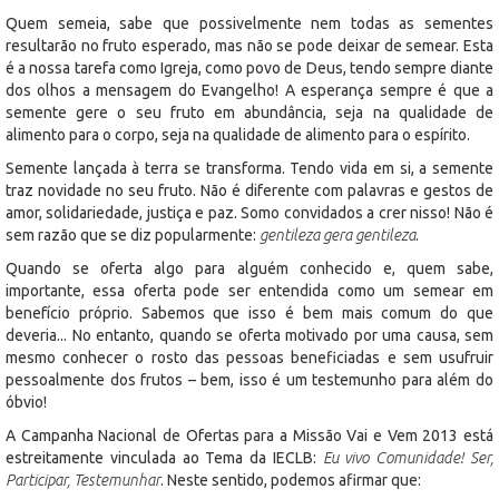
Quem semeia, sabe que possivelmente nem todas as sementes
resultarão no fruto esperado, mas não se pode deixar de semear. Esta
é a nossa tarefa como Igreja, como povo de Deus, tendo sempre diante
dos olhos a mensagem do Evangelho! A esperança sempre é que a
semente gere o seu fruto em abundância, seja na qualidade de
alimento para o corpo, seja na qualidade de alimento para o espírito.
Semente lançada à terra se transforma. Tendo vida em si, a semente
traz novidade no seu fruto. Não é diferente com palavras e gestos de
amor, solidariedade, justiça e paz. Somo convidados a crer nisso! Não é
sem razão que se diz popularmente:
gentileza gera gentileza
.
Quando se oferta algo para alguém conhecido e, quem sabe,
importante, essa oferta pode ser entendida como um semear em
benefício próprio. Sabemos que isso é bem mais comum do que
deveria... No entanto, quando se oferta motivado por uma causa, sem
mesmo conhecer o rosto das pessoas beneficiadas e sem usufruir
pessoalmente dos frutos – bem, isso é um testemunho para além do
óbvio!
A Campanha Nacional de Ofertas para a Missão Vai e Vem 2013 está
estreitamente vinculada ao Tema da IECLB:
Eu vivo Comunidade! Ser,
Participar, Testemunhar
. Neste sentido, podemos afirmar que: