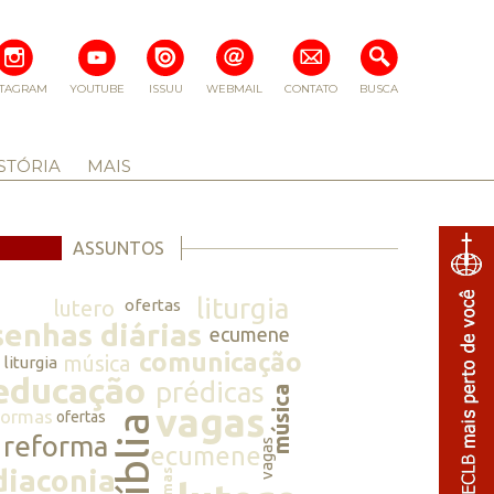
STAGRAM
YOUTUBE
ISSUU
WEBMAIL
CONTATO
BUSCA
STÓRIA
MAIS
ASSUNTOS
liturgia
lutero
ofertas
senhas diárias
ecumene
comunicação
música
liturgia
educação
prédicas
música
vagas
normas
ofertas
bíblia
reforma
vagas
ecumene
diaconia