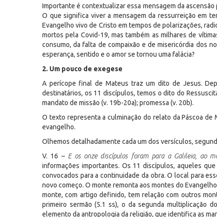
Importante é contextualizar essa mensagem da ascensão 
O que significa viver a mensagem da ressurreição em tem
Evangelho vivo de Cristo em tempos de polarizações, radi
mortos pela Covid-19, mas também as milhares de vítimas
consumo, da falta de compaixão e de misericórdia dos nos
esperança, sentido e o amor se tornou uma falácia?
2. Um pouco de exegese
A perícope final de Mateus traz um dito de Jesus. De
destinatários, os 11 discípulos, temos o dito do Ressuscit
mandato de missão (v. 19b-20a); promessa (v. 20b).
O texto representa a culminação do relato da Páscoa de
evangelho.
Olhemos detalhadamente cada um dos versículos, segundo
V. 16 –
E os onze discípulos foram para a Galileia, ao 
informações importantes. Os 11 discípulos, aqueles que 
convocados para a continuidade da obra. O local para ess
novo começo. O monte remonta aos montes do Evangelho de
monte, com artigo definido, tem relação com outros mont
primeiro sermão (5.1 ss), o da segunda multiplicação do
elemento da antropologia da religião, que identifica as ma