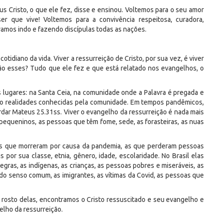
Cristo, o que ele fez, disse e ensinou. Voltemos para o seu amor
ser que vive! Voltemos para a convivência respeitosa, curadora,
vamos indo e fazendo discípulas todas as nações.
otidiano da vida. Viver a ressurreição de Cristo, por sua vez, é viver
o esses? Tudo que ele fez e que está relatado nos evangelhos, o
lugares: na Santa Ceia, na comunidade onde a Palavra é pregada e
ão realidades conhecidas pela comunidade. Em tempos pandêmicos,
rdar Mateus 25.31ss. Viver o evangelho da ressurreição é nada mais
equeninos, as pessoas que têm fome, sede, as forasteiras, as nuas
 que morreram por causa da pandemia, as que perderam pessoas
 por sua classe, etnia, gênero, idade, escolaridade. No Brasil elas
gras, as indígenas, as crianças, as pessoas pobres e miseráveis, as
o senso comum, as imigrantes, as vítimas da Covid, as pessoas que
 rosto delas, encontramos o Cristo ressuscitado e seu evangelho e
elho da ressurreição.