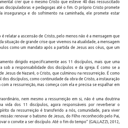
ndamental crer que o mesmo Cristo que esteve 40 dias ressuscitado
s discipuladoras e pedagogas até o fim. O próprio Cristo promete
da insegurança e do sofrimento na caminhada, ele promete estar
o é relatar a ascensão de Cristo, pelo menos não é a mensagem que
 da situação de grande crise que vivemos na atualidade, a mensagem
cípulos como um mandato após a partida de Jesus aos céus, que um
onamento dirigido especificamente aos 11 discípulos, mais que uma
gora sob a responsabilidade dos discípulos e da igreja. É como se a
de Jesus de Nazaré, o Cristo, que culminou na ressurreição. É como
l dos discípulos, como continuidade da obra de Cristo, a instauração
a com a ressurreição, mas começa com ela e precisa se espalhar em
raordinário, nem mesmo a ressurreição em si, não é uma doutrina
na vida dos 11 discípulos, agora responsáveis por reverberar o
rito da ressurreição é transferido a nós, comunidade, para viver
 missão: renovar o batismo de Jesus, do Filho reconhecido pelo Pai,
ovar o convite a ser discípulo. Até o fim do tempo” (GALLAZZI, 2012,