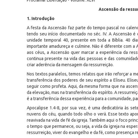
Proclamar Libertação - Volume: XLVI
Ascensão da ressur
1. Introdução
A festa da Ascensão faz parte do tempo pascal no calendár
tendo seu início documentado no séc. IV. A Ascensão é c
unidade temporal 40, presente em toda a Bíblia. 40 di
importante amadureça e culmine. Não é diferente com a A
aos céus, a Ascensão quer marcar a experiência da ress
continua presente na vida das pessoas e das comunidade
criar aderência da mensagem da ressurreição.
Nos textos paralelos, temos relatos que irão reforçar a m
transferência dos poderes de seu espírito a Eliseu. Eliseu
seguir como profeta. Aqui, da mesma forma que na ascensã
da elevação, mas na transferência do espírito. A ressurrei
é a transferência dessa experiência para a comunidade, par
Apocalipse 1.4-8, por sua vez, é uma dedicatória às sete
nuvens do céu, quando todo olho o verá. Esse texto apo
reavivada na vida de fé da igreja. Também aqui o foco prin
o tempo que permanece, ou seja, a vida da igreja na esper
ressurreição, viver do evangelho e da fé, como presença re