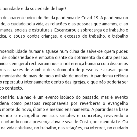
comunidade e da sociedade de hoje?
 do aparente início do fim da pandemia de Covid-19. A pandemia no
úde, o cuidado pela vida, as relações e as pessoas que amamos, e, ao
as, sociais e estruturais. Escancarou a sobrecarga de trabalho e
ica, o abuso contra crianças, o excesso de trabalho, o trabalho
insensibilidade humana. Quase num clima de salve-se quem puder.
 de solidariedade e empatia diante do sofrimento da outra pessoa.
 mídias em geral rechearam nossa indiferença humana com discursos
Fomos capazes de zombar do sofrimento de pessoas e acusar quem
a montanha de mais de meio milhão de mortos. A pandemia refinou
io repercutiu intensamente dentro das igrejas, o que não poderia ser
co contexto.
enário. Ela não é um evento isolado do passado, mas é evento
rdena como pessoas responsáveis por reverberar o evangelho
no monte do novo, último e mesmo ensinamento. A partir dessa base
erando o evangelho em atos simples e concretos, revivendo o
contando com a presença ativa e viva de Cristo, por meio da fé. Ou
na vida cotidiana, no trabalho, nas relações, na internet, no cuidado