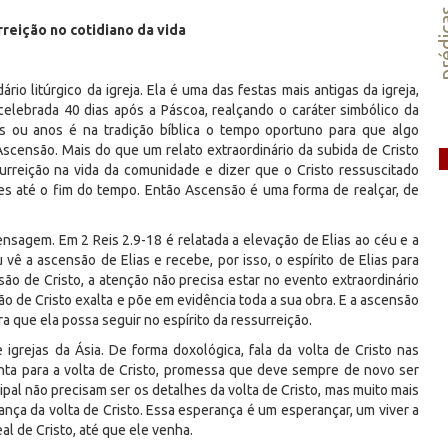
préd
reição no cotidiano da vida
io litúrgico da igreja. Ela é uma das festas mais antigas da igreja,
elebrada 40 dias após a Páscoa, realçando o caráter simbólico da
as ou anos é na tradição bíblica o tempo oportuno para que algo
scensão. Mais do que um relato extraordinário da subida de Cristo
urreição na vida da comunidade e dizer que o Cristo ressuscitado
s até o fim do tempo. Então Ascensão é uma forma de realçar, de
ensagem. Em 2 Reis 2.9-18 é relatada a elevação de Elias ao céu e a
 vê a ascensão de Elias e recebe, por isso, o espírito de Elias para
o de Cristo, a atenção não precisa estar no evento extraordinário
ção de Cristo exalta e põe em evidência toda a sua obra. E a ascensão
a que ela possa seguir no espírito da ressurreição.
 igrejas da Ásia. De forma doxológica, fala da volta de Cristo nas
nta para a volta de Cristo, promessa que deve sempre de novo ser
cipal não precisam ser os detalhes da volta de Cristo, mas muito mais
ança da volta de Cristo. Essa esperança é um esperançar, um viver a
al de Cristo, até que ele venha.