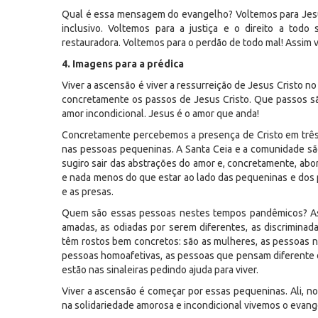
Qual é essa mensagem do evangelho? Voltemos para Jesus 
inclusivo. Voltemos para a justiça e o direito a todo 
restauradora. Voltemos para o perdão de todo mal! Assim 
4. Imagens para a prédica
Viver a ascensão é viver a ressurreição de Jesus Cristo no c
concretamente os passos de Jesus Cristo. Que passos sã
amor incondicional. Jesus é o amor que anda!
Concretamente percebemos a presença de Cristo em três 
nas pessoas pequeninas. A Santa Ceia e a comunidade s
sugiro sair das abstrações do amor e, concretamente, abo
e nada menos do que estar ao lado das pequeninas e dos p
e as presas.
Quem são essas pessoas nestes tempos pandêmicos? As
amadas, as odiadas por serem diferentes, as discriminadas
têm rostos bem concretos: são as mulheres, as pessoas ne
pessoas homoafetivas, as pessoas que pensam diferente d
estão nas sinaleiras pedindo ajuda para viver.
Viver a ascensão é começar por essas pequeninas. Ali, no
na solidariedade amorosa e incondicional vivemos o evang