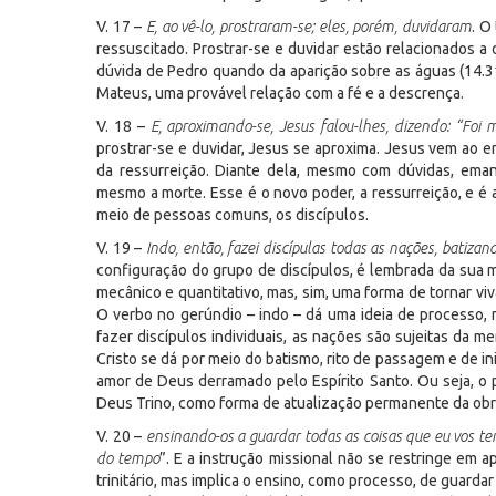
V. 17 –
E, ao vê-lo, prostraram-se; eles, porém, duvidaram
. O
ressuscitado. Prostrar-se e duvidar estão relacionados a
dúvida de Pedro quando da aparição sobre as águas (14.3
Mateus, uma provável relação com a fé e a descrença.
V. 18 –
E, aproximando-se, Jesus falou-lhes, dizendo: “Foi 
prostrar-se e duvidar, Jesus se aproxima. Jesus vem ao e
da ressurreição. Diante dela, mesmo com dúvidas, em
mesmo a morte. Esse é o novo poder, a ressurreição, e é 
meio de pessoas comuns, os discípulos.
V. 19 –
Indo, então, fazei discípulas todas as nações, batiza
configuração do grupo de discípulos, é lembrada da sua 
mecânico e quantitativo, mas, sim, uma forma de tornar viv
O verbo no gerúndio – indo – dá uma ideia de processo, 
fazer discípulos individuais, as nações são sujeitas da 
Cristo se dá por meio do batismo, rito de passagem e de ini
amor de Deus derramado pelo Espírito Santo. Ou seja, o
Deus Trino, como forma de atualização permanente da obr
V. 20 –
ensinando-os a guardar todas as coisas que eu vos te
do tempo
”. E a instrução missional não se restringe em
trinitário, mas implica o ensino, como processo, de guar