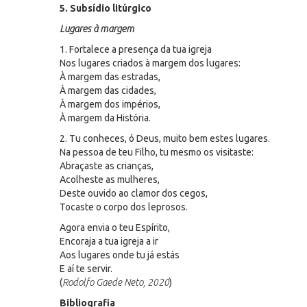
5. Subsídio litúrgico
Lugares à margem
1. Fortalece a presença da tua igreja
Nos lugares criados à margem dos lugares:
À margem das estradas,
À margem das cidades,
À margem dos impérios,
À margem da História.
2. Tu conheces, ó Deus, muito bem estes lugares.
Na pessoa de teu Filho, tu mesmo os visitaste:
Abraçaste as crianças,
Acolheste as mulheres,
Deste ouvido ao clamor dos cegos,
Tocaste o corpo dos leprosos.
Agora envia o teu Espírito,
Encoraja a tua igreja a ir
Aos lugares onde tu já estás
E aí te servir.
(
Rodolfo Gaede Neto, 2020
)
Bibliografia