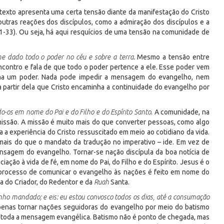
 texto apresenta uma certa tensão diante da manifestação do Cristo
 outras reações dos discípulos, como a admiração dos discípulos e a
1-33). Ou seja, há aqui resquícios de uma tensão na comunidade de
me dado todo o poder no céu e sobre a terra.
Mesmo a tensão entre
ncontro e fala de que todo o poder pertence a ele. Esse poder vem
ana um poder. Nada pode impedir a mensagem do evangelho, nem
a partir dela que Cristo encaminha a continuidade do evangelho por
ndo-os em nome do Pai e do Filho e do Espírito Santo
. A comunidade, na
missão. A missão é muito mais do que converter pessoas, como algo
a a experiência do Cristo ressuscitado em meio ao cotidiano da vida.
mais do que o mandato da tradução no imperativo – ide. Em vez de
mensagem do evangelho. Tornar-se nação discípula da boa notícia de
ciação à vida de fé, em nome do Pai, do Filho e do Espírito. Jesus é o
 processo de comunicar o evangelho às nações é feito em nome do
a do Criador, do Redentor e da
Ruah
Santa.
nho mandado; e eis: eu estou convosco todos os dias, até a consumação
 apenas tornar nações seguidoras do evangelho por meio do batismo
dar toda a mensagem evangélica. Batismo não é ponto de chegada, mas