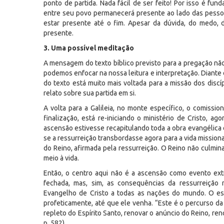
ponto de partida. Nada fácil de ser feito! Por isso é fu
entre seu povo permanecerá presente ao lado das pessoa
estar presente até o fim. Apesar da dúvida, do medo, 
presente.
3. Uma possível meditação
A mensagem do texto bíblico previsto para a pregação nã
podemos enfocar na nossa leitura e interpretação. Diante
do texto está muito mais voltada para a missão dos dis
relato sobre sua partida em si.
A volta para a Galileia, no monte específico, o comissi
finalização, está re-iniciando o ministério de Cristo, a
ascensão estivesse recapitulando toda a obra evangélica 
se a ressurreição transbordasse agora para a vida missiona
do Reino, afirmada pela ressurreição. O Reino não culmin
meio à vida.
Então, o centro aqui não é a ascensão como evento ext
fechada, mas, sim, as consequências da ressurreição 
Evangelho de Cristo a todas as nações do mundo. O espí
profeticamente, até que ele venha. “Este é o percurso da
repleto do Espírito Santo, renovar o anúncio do Reino, ren
p. 582).