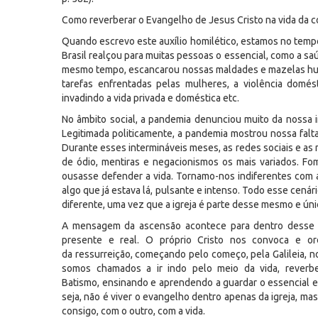
Como reverberar o Evangelho de Jesus Cristo na vida da 
Quando escrevo este auxílio homilético, estamos no tempo
Brasil realçou para muitas pessoas o essencial, como a sa
mesmo tempo, escancarou nossas maldades e mazelas human
tarefas enfrentadas pelas mulheres, a violência domést
invadindo a vida privada e doméstica etc.
No âmbito social, a pandemia denunciou muito da nossa 
Legitimada politicamente, a pandemia mostrou nossa falta
Durante esses intermináveis meses, as redes sociais e as
de ódio, mentiras e negacionismos os mais variados. 
ousasse defender a vida. Tornamo-nos indiferentes com 
algo que já estava lá, pulsante e intenso. Todo esse cenár
diferente, uma vez que a igreja é parte desse mesmo e úni
A mensagem da ascensão acontece para dentro desse c
presente e real. O próprio Cristo nos convoca e o
da ressurreição, começando pelo começo, pela Galileia, 
somos chamados a ir indo pelo meio da vida, reverb
Batismo, ensinando e aprendendo a guardar o essencial e 
seja, não é viver o evangelho dentro apenas da igreja, mas 
consigo, com o outro, com a vida.