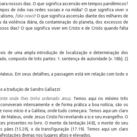
para nossos dias. O que significa ascensão em tempos pandêmicos?
pos de ódio nas redes sociais e na mídia? O que significa viver o
calismo,
fake news
? O que significa ascensão diante dos milhares de
 da violência diária, da contaminação do planeta, dos excessos de
sos dias? O que significa viver em Cristo e de Cristo quando falta
pois de uma ampla introdução de localização e determinação dos
ado, composto de três partes: 1. sentença de autoridade (v. 18b); 2)
 Mateus. Em seus detalhes, a passagem está em relação com todo o
 a tradução de Sandro Gallazzi:
monte onde lhes tinha ordenado Jesus
. Temos aqui no mínimo três
conviveram intensamente e de forma prática a boa notícia, são os
e novo início é a Galileia, onde tudo começara. Temos aqui um claro
 Mateus, onde Jesus Cristo foi revelando a si e seu evangelho. O
es presentes no livro. O monte da tentação (4.8), o monte do seu
s pães (15.29), o da transfiguração (17.19). Temos aqui um claro
nifestações divinas nos lugares altos e elevados.