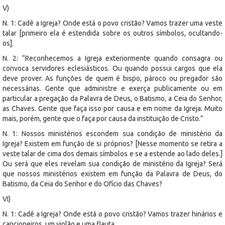
V)
N. 1: Cadê a Igreja? Onde está o povo cristão? Vamos trazer uma veste
talar [primeiro ela é estendida sobre os outros símbolos, ocultando-
os].
N. 2: “Reconhecemos a Igreja exteriormente quando consagra ou
convoca servidores eclesiásticos. Ou quando possui cargos que ela
deve prover. As funções de quem é bispo, pároco ou pregador são
necessárias. Gente que administre e exerça publicamente ou em
particular a pregação da Palavra de Deus, o Batismo, a Ceia do Senhor,
as Chaves. Gente que faça isso por causa e em nome da Igreja. Muito
mais, porém, gente que o faça por causa da instituição de Cristo.”
N. 1: Nossos ministérios escondem sua condição de ministério da
Igreja? Existem em função de si próprios? [Nesse momento se retira a
veste talar de cima dos demais símbolos e se a estende ao lado deles.]
Ou será que eles revelam sua condição de ministério da Igreja? Será
que nossos ministérios existem em função da Palavra de Deus, do
Batismo, da Ceia do Senhor e do Ofício das Chaves?
VI)
N. 1: Cadê a Igreja? Onde está o povo cristão? Vamos trazer hinários e
cancioneiros, um violão e uma flauta.