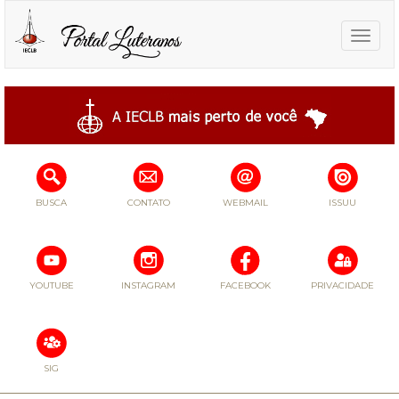
Toggle
naviga
BUSCA
CONTATO
WEBMAIL
ISSUU
YOUTUBE
INSTAGRAM
FACEBOOK
PRIVACIDADE
SIG