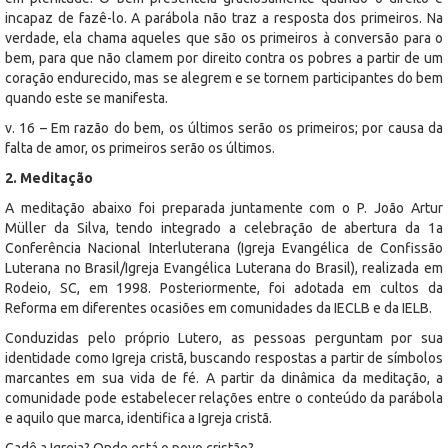
incapaz de fazê-lo. A parábola não traz a resposta dos primeiros. Na
verdade, ela chama aqueles que são os primeiros à conversão para o
bem, para que não clamem por direito contra os pobres a partir de um
coração endurecido, mas se alegrem e se tornem participantes do bem
quando este se manifesta.
v. 16 – Em razão do bem, os últimos serão os primeiros; por causa da
falta de amor, os primeiros serão os últimos.
2. Meditação
A meditação abaixo foi preparada juntamente com o P. João Artur
Müller da Silva, tendo integrado a celebração de abertura da 1a
Conferência Nacional Interluterana (Igreja Evangélica de Confissão
Luterana no Brasil/Igreja Evangélica Luterana do Brasil), realizada em
Rodeio, SC, em 1998. Posteriormente, foi adotada em cultos da
Reforma em diferentes ocasiões em comunidades da IECLB e da IELB.
Conduzidas pelo próprio Lutero, as pessoas perguntam por sua
identidade como Igreja cristã, buscando respostas a partir de símbolos
marcantes em sua vida de fé. A partir da dinâmica da meditação, a
comunidade pode estabelecer relações entre o conteúdo da parábola
e aquilo que marca, identifica a Igreja cristã.
Cadê a Igreja? Onde está o povo cristão?