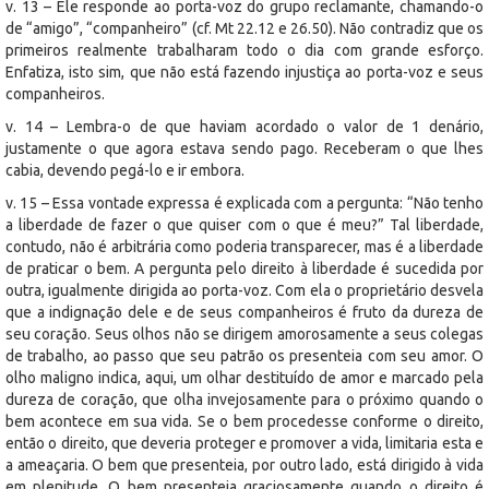
v. 13 – Ele responde ao porta-voz do grupo reclamante, chamando-o
de “amigo”, “companheiro” (cf. Mt 22.12 e 26.50). Não contradiz que os
primeiros realmente trabalharam todo o dia com grande esforço.
Enfatiza, isto sim, que não está fazendo injustiça ao porta-voz e seus
companheiros.
v. 14 – Lembra-o de que haviam acordado o valor de 1 denário,
justamente o que agora estava sendo pago. Receberam o que lhes
cabia, devendo pegá-lo e ir embora.
v. 15 – Essa vontade expressa é explicada com a pergunta: “Não tenho
a liberdade de fazer o que quiser com o que é meu?” Tal liberdade,
contudo, não é arbitrária como poderia transparecer, mas é a liberdade
de praticar o bem. A pergunta pelo direito à liberdade é sucedida por
outra, igualmente dirigida ao porta-voz. Com ela o proprietário desvela
que a indignação dele e de seus companheiros é fruto da dureza de
seu coração. Seus olhos não se dirigem amorosamente a seus colegas
de trabalho, ao passo que seu patrão os presenteia com seu amor. O
olho maligno indica, aqui, um olhar destituído de amor e marcado pela
dureza de coração, que olha invejosamente para o próximo quando o
bem acontece em sua vida. Se o bem procedesse conforme o direito,
então o direito, que deveria proteger e promover a vida, limitaria esta e
a ameaçaria. O bem que presenteia, por outro lado, está dirigido à vida
em plenitude. O bem presenteia graciosamente quando o direito é