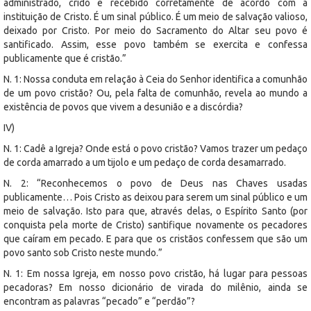
administrado, crido e recebido corretamente de acordo com a
instituição de Cristo. É um sinal público. É um meio de salvação valioso,
deixado por Cristo. Por meio do Sacramento do Altar seu povo é
santificado. Assim, esse povo também se exercita e confessa
publicamente que é cristão.”
N. 1: Nossa conduta em relação à Ceia do Senhor identifica a comunhão
de um povo cristão? Ou, pela falta de comunhão, revela ao mundo a
existência de povos que vivem a desunião e a discórdia?
IV)
N. 1: Cadê a Igreja? Onde está o povo cristão? Vamos trazer um pedaço
de corda amarrado a um tijolo e um pedaço de corda desamarrado.
N. 2: “Reconhecemos o povo de Deus nas Chaves usadas
publicamente… Pois Cristo as deixou para serem um sinal público e um
meio de salvação. Isto para que, através delas, o Espírito Santo (por
conquista pela morte de Cristo) santifique novamente os pecadores
que caíram em pecado. E para que os cristãos confessem que são um
povo santo sob Cristo neste mundo.”
N. 1: Em nossa Igreja, em nosso povo cristão, há lugar para pessoas
pecadoras? Em nosso dicionário de virada do milênio, ainda se
encontram as palavras “pecado” e “perdão”?