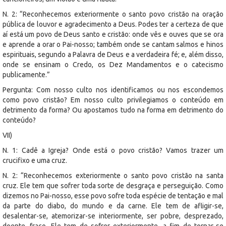
N. 2: “Reconhecemos exteriormente o santo povo cristão na oração
pública de louvor e agradecimento a Deus. Podes ter a certeza de que
aí está um povo de Deus santo e cristão: onde vês e ouves que se ora
e aprende a orar o Pai-nosso; também onde se cantam salmos e hinos
espirituais, segundo a Palavra de Deus e a verdadeira fé; e, além disso,
onde se ensinam o Credo, os Dez Mandamentos e o catecismo
publicamente.”
Pergunta: Com nosso culto nos identificamos ou nos escondemos
como povo cristão? Em nosso culto privilegiamos o conteúdo em
detrimento da forma? Ou apostamos tudo na forma em detrimento do
conteúdo?
VII)
N. 1: Cadê a Igreja? Onde está o povo cristão? Vamos trazer um
crucifixo e uma cruz.
N. 2: “Reconhecemos exteriormente o santo povo cristão na santa
cruz. Ele tem que sofrer toda sorte de desgraça e perseguição. Como
dizemos no Pai-nosso, esse povo sofre toda espécie de tentação e mal
da parte do diabo, do mundo e da carne. Ele tem de afligir-se,
desalentar-se, atemorizar-se interiormente, ser pobre, desprezado,
doente, fraco. Ele tem de sofrer exteriormente, a fim de tornar-se