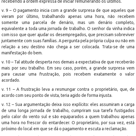
recebendo a ordem expressa de iniciar remunerando os últimos.
v. 9 – O pagamento inicia com a grande surpresa de que aqueles que
vieram por último, trabalhando apenas uma hora, não recebem
somente uma parcela de denário, mas um denário completo,
equivalente a toda uma jornada de trabalho. O senhor da vinha indica
com isso que quer ajudar os desempregados, que precisam sobreviver
juntamente com suas famílias. A pergunta pela própria culpa ou não em
relação a seu destino não chega a ser colocada. Trata-se de uma
manifestação do bem.
v. 10 – Tal atitude desperta nos demais a expectativa de que receberão
mais por seu trabalho. Em seu caso, porém, a grande surpresa vem
para causar uma frustração, pois recebem exatamente o valor
acordado.
v. 11 – A frustração leva a resmungar contra o proprietário, que, de
acordo com seu ponto de vista, teria agido de forma injusta.
v. 12 – Sua argumentação deixa isso explícito: eles assumiram a carga
de uma longa jornada de trabalho, cumpriram sua tarefa fustigados
pelo calor do vento sul e são equiparados a quem trabalhou apenas
uma hora no frescor do entardecer. O proprietário, por sua vez, está
próximo do local em que se dá o pagamento e escuta a reclamação.