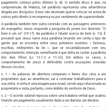
pagamento começa pelos últimos (v. 8). O sentido disso é que, na
compreensão de Mateus, tal parábola representa uma advertência
dirigida aos discípulos. Estes não deveriam querer colocar-se acima de
outros pelo direito à recompensa ou por sentimento de superioridade.
A parábola também tem outra conexão com as passagens anteriores
do evangelho. Jesus responde a pergunta do jovem rico dizendo: “O
bem é um só” (19.17). Na parábola é falado acerca do bem (v. 15). É
provável que Jesus narre essa parábola levando em conta o tipo de
gente que se encontra entre seus primeiros ouvintes – fariseus,
escribas, intérpretes da lei –, que se escandalizavam com seu
comportamento. Intenção semelhante à que tinha ao contar a parábola
dos dois filhos (Lc 15.1-3 e 11-32). Em ambos os casos, o
comportamento de Jesus é defendido contra acusações oriundas
desses círculos.
v. 1 – As palavras de abertura comparam o Reino dos céus a um
proprietário que, ao amanhecer, sai a contratar trabalhadores para a
sua vinha. A vinha é uma imagem para Israel, sendo aqui relacionada ao
proprietário e vista, portanto, como âmbito do senhorio de Deus.
v. 2 – O acordo salarial repousa sobre uma tratativa verbal que acabou
fixando um pagamento usualmente dado a um diarista: um denário.