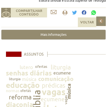
Editora Sinodal e Escola Superior de Teologia
COMPARTILHAR
CONTEÚDO
VOLTAR
Mais Informações
ASSUNTOS
liturgia
lutero
ofertas
senhas diárias
ecumene
comunicação
música
liturgia
educação
prédicas
música
vagas
normas
ofertas
bíblia
reforma
vagas
ecumene
diaconia