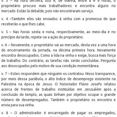
v. 3 – Na hora terceira, isto é, de manhã, entre 8 e 9 horas, o
proprietário procura mais trabalhadores e encontra alguns no
mercado. Estão lá debalde, pois não encontraram serviço.
v. 4 –Também eles são enviados à vinha com a promessa de que
receberão o que lhes cabe.
v. 5 – Nas horas sexta e nona, respectivamente, ao meio-dia e no
princípio da tarde, repete-se a ação do proprietário.
v. 6 – Novamente, o proprietário vai ao mercado, desta vez a uma hora
do encerramento da jornada, na décima primeira hora. Novamente
encontra desocupados. Como a lida na vinha o exige, busca mais força
de trabalho. Do contrário, as tarefas não serão concluídas. Pergunta
aos desocupados pelo motivo de sua condição momentânea.
v. 7 – Estes respondem que ninguém os contratou. Nisso transparece,
por meio dessa parábola, o alto índice de desemprego existente na
Palestina na época de Jesus. O historiador Flávio Josefo relatou
acerca de frentes de trabalho instituídas em Jerusalém após a
conclusão do templo, as quais tinham por objetivo ocupar o grande
número de desempregados. Também o proprietário os encontra e
envia para sua vinha.
v. 8 – O administrador é encarregado de pagar os empregados,