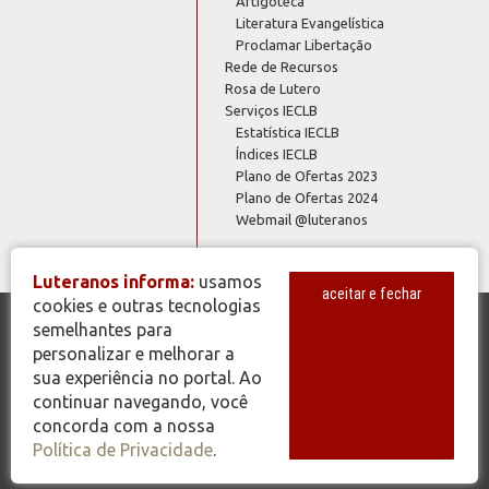
Artigoteca
Literatura Evangelística
Proclamar Libertação
Rede de Recursos
Rosa de Lutero
Serviços IECLB
Estatística IECLB
Índices IECLB
Plano de Ofertas 2023
Plano de Ofertas 2024
Webmail @luteranos
Luteranos informa:
usamos
aceitar e fechar
cookies e outras tecnologias
semelhantes para
© Copyright 2026 - Todos os Direitos Reservados - IECLB - Igreja
personalizar e melhorar a
Evangélica de Confissão Luterana no Brasil - Portal Luteranos -
sua experiência no portal. Ao
www.luteranos.com.br
continuar navegando, você
concorda com a nossa
Política de Privacidade
.