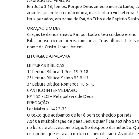
ANÚNCIO DO PERDÃO
Em João 3.16, lemos: Porque Deus amou o mundo tanto, que
aquele que nele crer não morra, mas tenha a vida eterna. 
teus pecados, em nome do Pai, do Filho e do Espírito Sant
ORAÇÃO DO DIA
Graças te damos amado Pai, por todo o teu cuidado e amor p
Fala conosco o que precisamos ouvir. Teus filhos e filho
nome de Cristo Jesus. Amém.
LITURGIA DA PALAVRA
LEITURAS BÍBLICAS
1ª Leitura Bíblica: 1 Reis 19.9-18
2ª Leitura Bíblica: Salmo 85.8-13
3ª Leitura Bíblica: Romanos 10.5-15
CÂNTICO INTERMEDIÁRIO
Nº 152 - LCI – Pela palavra de Deus
PREGAÇÃO
Ler Mateus 14.22-33
O texto que acabamos de ler é bem conhecido por nós.
Após a multiplicação de pães Jesus quer ficar sozinho par
no barco e atravessem o lago. Se despede da multidão. Qu
discípulos que estavam no barco, meio do lago. As ondas e