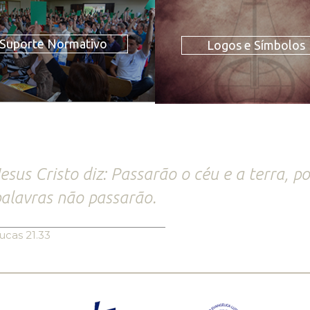
Suporte Normativo
Logos e Símbolos
esus Cristo diz: Passarão o céu e a terra, 
alavras não passarão.
ucas 21.33