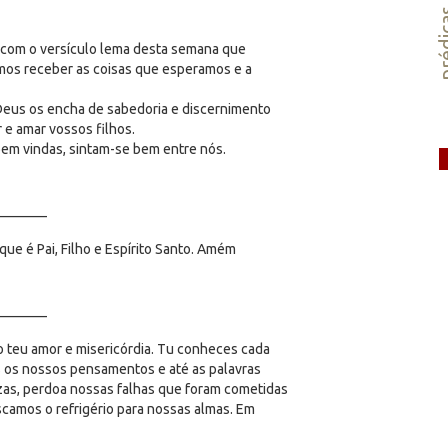
préd
s com o versículo lema desta semana que
mos receber as coisas que esperamos e a
 Deus os encha de sabedoria e discernimento
r e amar vossos filhos.
em vindas, sintam-se bem entre nós.
_______
e é Pai, Filho e Espírito Santo. Amém
_______
 teu amor e misericórdia. Tu conheces cada
s os nossos pensamentos e até as palavras
as, perdoa nossas falhas que foram cometidas
scamos o refrigério para nossas almas. Em