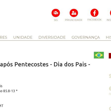
FACEBOOK
SIG
PRIVACIDADE
IN
RES
UNIDADE
DIVERSIDADE
GOVERNANÇA
HI
pós Pentecostes - Dia dos Pais -
is
mo 85.8-13 *
 MT