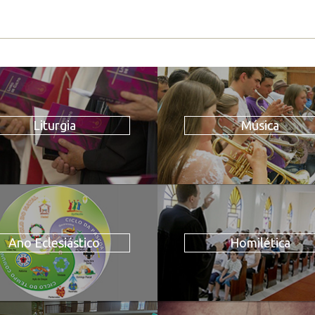
Liturgia
Música
Ano Eclesiástico
Homilética