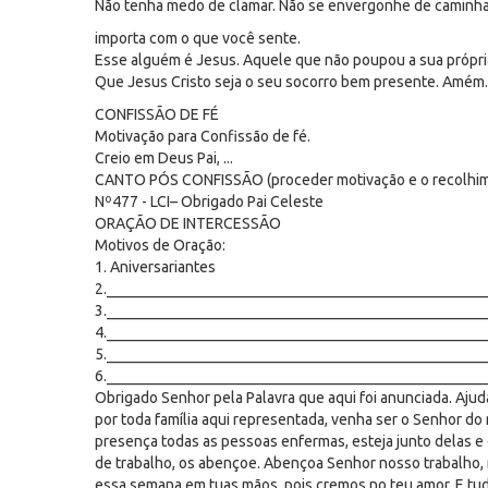
Não tenha medo de clamar. Não se envergonhe de caminhar
importa com o que você sente.
Esse alguém é Jesus. Aquele que não poupou a sua própria
Que Jesus Cristo seja o seu socorro bem presente. Amém.
CONFISSÃO DE FÉ
Motivação para Confissão de fé.
Creio em Deus Pai, ...
CANTO PÓS CONFISSÃO (proceder motivação e o recolhim
Nº477 - LCI– Obrigado Pai Celeste
ORAÇÃO DE INTERCESSÃO
Motivos de Oração:
1. Aniversariantes
2._________________________________________________
3._________________________________________________
4._________________________________________________
5._________________________________________________
6._________________________________________________
Obrigado Senhor pela Palavra que aqui foi anunciada. Ajud
por toda família aqui representada, venha ser o Senhor d
presença todas as pessoas enfermas, esteja junto delas e
de trabalho, os abençoe. Abençoa Senhor nosso trabalho
essa semana em tuas mãos, pois cremos no teu amor. E tu