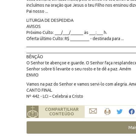
incluímos na oração que Jesus o teu Filho nos ensinou di
Pai nosso ...
LITURGIA DE DESPEDIDA
AVISOS
Próximo Culto: ___/___/______ às ___:___ h.
Oferta último Culto: R$ _________ - destinada para ...
___________________________________________________
___________________________________________________
BÊNÇÃO
O Senhor te abençoe e guarde. O Senhor faça resplandecer 
Senhor sobre ti levante o seu rosto e te dê a paz. Amém
ENVIO
Vamos na paz do Senhor e vamos servi-lo com alegria. Am
CANTO FINAL
Nº 442 - LCI – Celebrai a Cristo
COMPARTILHAR
CONTEÚDO
Mai