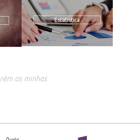
Estatística
porém as minhas