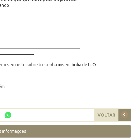
zendo
_____________________________________
________________
o seu rosto sobre ti e tenha misericórdia de ti; O
ém.
VOLTAR
s Informações