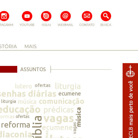
STAGRAM
YOUTUBE
ISSUU
WEBMAIL
CONTATO
BUSCA
STÓRIA
MAIS
ASSUNTOS
liturgia
lutero
ofertas
senhas diárias
ecumene
comunicação
música
liturgia
educação
prédicas
música
vagas
normas
ofertas
bíblia
reforma
vagas
ecumene
diaconia