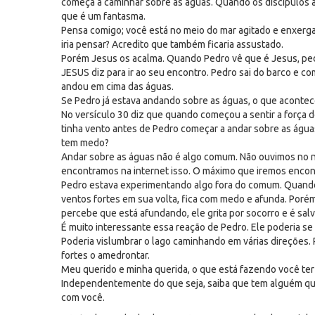
começa a caminhar sobre as águas. Quando os discípulos 
que é um fantasma.
Pensa comigo; você está no meio do mar agitado e enxerg
iria pensar? Acredito que também ficaria assustado.
Porém Jesus os acalma. Quando Pedro vê que é Jesus, pe
JESUS diz para ir ao seu encontro. Pedro sai do barco e c
andou em cima das águas.
Se Pedro já estava andando sobre as águas, o que aconte
No versículo 30 diz que quando começou a sentir a força 
tinha vento antes de Pedro começar a andar sobre as águas
tem medo?
Andar sobre as águas não é algo comum. Não ouvimos no n
encontramos na internet isso. O máximo que iremos encont
Pedro estava experimentando algo fora do comum. Quando
ventos fortes em sua volta, fica com medo e afunda. Poré
percebe que está afundando, ele grita por socorro e é salv
É muito interessante essa reação de Pedro. Ele poderia s
Poderia vislumbrar o lago caminhando em várias direções.
fortes o amedrontar.
Meu querido e minha querida, o que está fazendo você te
Independentemente do que seja, saiba que tem alguém que
com você.