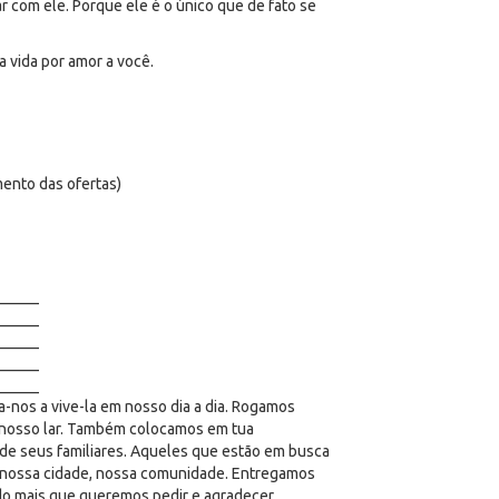
 com ele. Porque ele é o único que de fato se
 vida por amor a você.
ento das ofertas)
______
______
______
______
______
a-nos a vive-la em nosso dia a dia. Rogamos
o nosso lar. Também colocamos em tua
 de seus familiares. Aqueles que estão em busca
, nossa cidade, nossa comunidade. Entregamos
do mais que queremos pedir e agradecer,