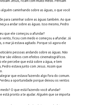
avistam Jesus, ficam com muito medo. Pensam
a alguém caminhando sobre as águas, o que você
de para caminhar sobre as águas também. Ao que
omeça a andar sobre as águas. Isso mesmo, Pedro
ceu que ele começou a afundar?
do vento, ficou com medo e começou a afundar. Já
, o mar já estava agitado. Porque só agora ele
oticiário pessoas andando sobre as águas. Não
rar são vídeos com efeitos cinematográficos.
 ele percebe que está sobre a água, e tem
m, Pedro estava junto com Jesus. Assim que
o.
e alegrar que estava fazendo algo fora do comum.
 Perdeu a oportunidade porque deixou os ventos
r medo? O que está fazendo você afundar?
 está pronto a te ajudar. Alguém que se importa