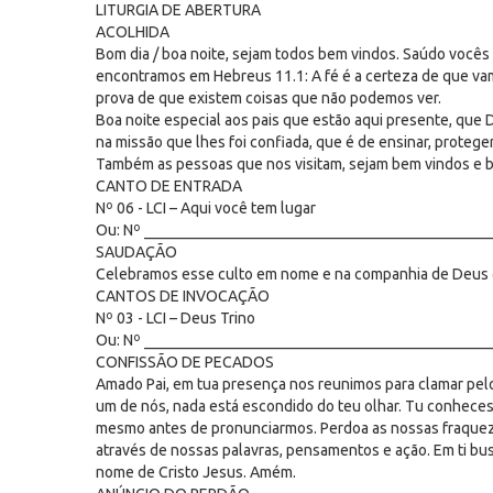
LITURGIA DE ABERTURA
ACOLHIDA
Bom dia / boa noite, sejam todos bem vindos. Saúdo você
encontramos em Hebreus 11.1: A fé é a certeza de que va
prova de que existem coisas que não podemos ver.
Boa noite especial aos pais que estão aqui presente, que
na missão que lhes foi confiada, que é de ensinar, protege
Também as pessoas que nos visitam, sejam bem vindos e b
CANTO DE ENTRADA
Nº 06 - LCI – Aqui você tem lugar
Ou: Nº _____________________________________________
SAUDAÇÃO
Celebramos esse culto em nome e na companhia de Deus qu
CANTOS DE INVOCAÇÃO
Nº 03 - LCI – Deus Trino
Ou: Nº _____________________________________________
CONFISSÃO DE PECADOS
Amado Pai, em tua presença nos reunimos para clamar pelo
um de nós, nada está escondido do teu olhar. Tu conhece
mesmo antes de pronunciarmos. Perdoa as nossas fraquez
através de nossas palavras, pensamentos e ação. Em ti bu
nome de Cristo Jesus. Amém.