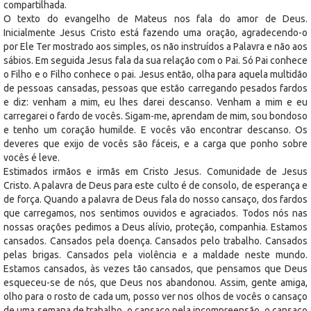
compartilhada.
O texto do evangelho de Mateus nos fala do amor de Deus.
Inicialmente Jesus Cristo está fazendo uma oração, agradecendo-o
por Ele Ter mostrado aos simples, os não instruídos a Palavra e não aos
sábios. Em seguida Jesus fala da sua relação com o Pai. Só Pai conhece
o Filho e o Filho conhece o pai. Jesus então, olha para aquela multidão
de pessoas cansadas, pessoas que estão carregando pesados fardos
e diz: venham a mim, eu lhes darei descanso. Venham a mim e eu
carregarei o fardo de vocês. Sigam-me, aprendam de mim, sou bondoso
e tenho um coração humilde. E vocês vão encontrar descanso. Os
deveres que exijo de vocês são fáceis, e a carga que ponho sobre
vocês é leve.
Estimados irmãos e irmãs em Cristo Jesus. Comunidade de Jesus
Cristo. A palavra de Deus para este culto é de consolo, de esperança e
de força. Quando a palavra de Deus fala do nosso cansaço, dos fardos
que carregamos, nos sentimos ouvidos e agraciados. Todos nós nas
nossas orações pedimos a Deus alívio, proteção, companhia. Estamos
cansados. Cansados pela doença. Cansados pelo trabalho. Cansados
pelas brigas. Cansados pela violência e a maldade neste mundo.
Estamos cansados, às vezes tão cansados, que pensamos que Deus
esqueceu-se de nós, que Deus nos abandonou. Assim, gente amiga,
olho para o rosto de cada um, posso ver nos olhos de vocês o cansaço
de uma semana de trabalho, o cansaço pela incompreensão, o cansaço