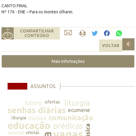
CANTO FINAL
Nº 176 - ENE – Para os montes olharei.
COMPARTILHAR
CONTEÚDO
VOLTAR
Mais Informações
ASSUNTOS
liturgia
lutero
ofertas
senhas diárias
ecumene
comunicação
música
liturgia
educação
prédicas
música
vagas
normas
ofertas