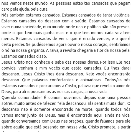
nos vemos neste mundo. As pessoas estão tão cansadas que pagam
caro pela ajuda, pela cura.
Nós também estamos cansados. Estamos cansados de tanta violência.
Estamos cansados do descaso com a saúde. Estamos cansados de
viver numa sociedade, num mundo onde rico e político não são presos,
onde o que tem mais ganha mais e o que tem menos cada vez tem
menos. Estamos cansados de ver o que é errado vencer, e o que é
certo perder. Se pudéssemos agora ouvir o nosso coração, sentiríamos
o nó na nossa garganta. A raiva, a revolta chegaria a flor da nossa pela.
Estamos cansados disso.
Jesus Cristo nos conhece e sabe das nossas dores. Por isso Ele nos
convida: venham a mim vocês que estão cansados. Eu lhes darei
descanso. Jesus Cristo lhes dará descanso. Nele vocês encontrarão
descanso. Que palavras confortantes e animadoras. Todos/as nós
estamos cansados e procuramos a Cristo, palavra que revela o amor de
Deus, para ali repousarmos as nossas cargas, a nossa vida.
Querida comunidade! É comum ouvirmos, depois que uma pessoa
sofreu muito antes de falecer. “ela descansou. Ela sentia muita dor”. O
descanso não é somente encontrado na morte, quando todos nós
vamos morar junto de Deus, mas é encontrado aqui, ainda na vida,
quando conversamos com Deus nas orações, quando falamos para ele
sobre aquilo que está pesando em nossa vida. Cristo promete, a partir