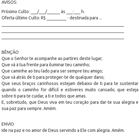
AVISOS:
Próximo Culto: ___/___/______ às ___:___ h.
Oferta último Culto: R$ _________ - destinada para ...
________________________________________________________
________________________________________________________
________________________________________________________
BÊNÇÃO
Que o Senhor te acompanhe ao partires deste lugar;
Que vá à tua frente para iluminar teu caminho;
Que caminhe ao teu lado para ser sempre teu amigo;
Que vá atrás de ti para proteger-te de qualquer dano;
Que seus braços carinhosos estejam debaixo de ti para te sustentar
quando o caminho for difícil e estiveres muito cansado; que esteja
sobre ti para te cuidar, a ti e todos que amas.
E, sobretudo, que Deus viva em teu coração para dar-te sua alegria e
sua paz para sempre. Amém.
ENVIO
Ide na paz e no amor de Deus servindo a Ele com alegria. Amém.