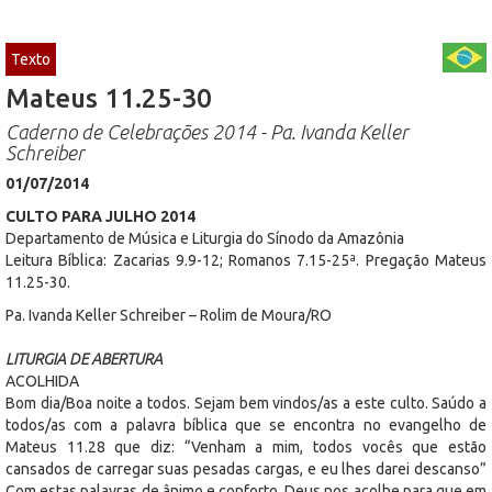
Texto
Mateus 11.25-30
Caderno de Celebrações 2014 - Pa. Ivanda Keller
Schreiber
01/07/2014
CULTO PARA JULHO 2014
Departamento de Música e Liturgia do Sínodo da Amazônia
Leitura Bíblica: Zacarias 9.9-12; Romanos 7.15-25ª. Pregação Mateus
11.25-30.
Pa. Ivanda Keller Schreiber – Rolim de Moura/RO
LITURGIA DE ABERTURA
ACOLHIDA
Bom dia/Boa noite a todos. Sejam bem vindos/as a este culto. Saúdo a
todos/as com a palavra bíblica que se encontra no evangelho de
Mateus 11.28 que diz: “Venham a mim, todos vocês que estão
cansados de carregar suas pesadas cargas, e eu lhes darei descanso”
Com estas palavras de ânimo e conforto, Deus nos acolhe para que em