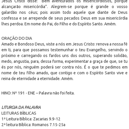
Jesus Cristo disse: “Bem aventurados os misericordiosos, porque
alcançarão misericórdia”. Alegrem-se porque é grande o vosso
galardão nos céus; pois assim todo aquele que diante de Deus
confessa e se arrepende de seus pecados Deus em sua misericórdia
lhes perdoa. Em nome do Pai, do Filho e do Espírito Santo. Amém.
ORAÇÃO DO DIA
Amado e Bondoso Deus, viste a nós em Jesus Cristo: renova a nossa fé
em ti, para que possamos testemunhar o teu Evangelho, servindo o
próximo e carregando os fardos uns dos outros, superando solidão,
medo, angustia, para, dessa forma, experimentar a graça de que, se tu
és por nós, ninguém poderá ser contra nós. É o que te pedimos em
nome de teu filho amado, que contigo e com o Espírito Santo vive e
reina de eternidade a eternidade. Amém.
HINO: Nº 191 - ENE – Palavra não foi feita.
LITURGIA DA PALAVRA
LEITURAS BÍBLICAS
1ª Leitura Bíblica: Zacarias 9.9-12
2ª leitura Bíblica: Romanos 7.15-25a