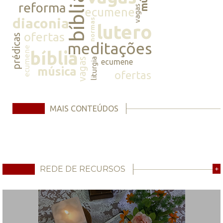
bíblia
reforma
vagas
ecumene
diaconia
normas
lutero
ofertas
prédicas
meditações
ecumene
bíblia
vagas
liturgia
ecumene
música
ofertas
MAIS CONTEÚDOS
REDE DE RECURSOS
+