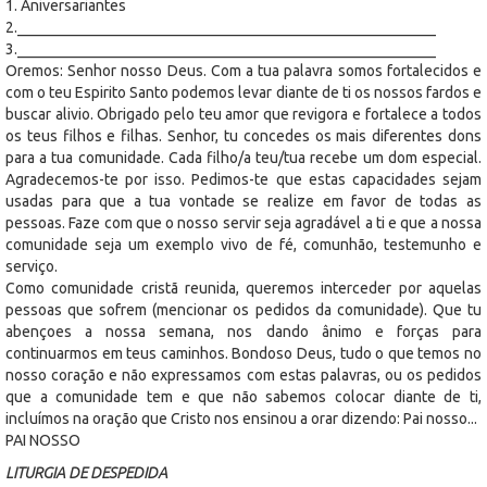
1. Aniversariantes
2._______________________________________________________
3._______________________________________________________
Oremos: Senhor nosso Deus. Com a tua palavra somos fortalecidos e
com o teu Espirito Santo podemos levar diante de ti os nossos fardos e
buscar alivio. Obrigado pelo teu amor que revigora e fortalece a todos
os teus filhos e filhas. Senhor, tu concedes os mais diferentes dons
para a tua comunidade. Cada filho/a teu/tua recebe um dom especial.
Agradecemos-te por isso. Pedimos-te que estas capacidades sejam
usadas para que a tua vontade se realize em favor de todas as
pessoas. Faze com que o nosso servir seja agradável a ti e que a nossa
comunidade seja um exemplo vivo de fé, comunhão, testemunho e
serviço.
Como comunidade cristã reunida, queremos interceder por aquelas
pessoas que sofrem (mencionar os pedidos da comunidade). Que tu
abençoes a nossa semana, nos dando ânimo e forças para
continuarmos em teus caminhos. Bondoso Deus, tudo o que temos no
nosso coração e não expressamos com estas palavras, ou os pedidos
que a comunidade tem e que não sabemos colocar diante de ti,
incluímos na oração que Cristo nos ensinou a orar dizendo: Pai nosso...
PAI NOSSO
LITURGIA DE DESPEDIDA