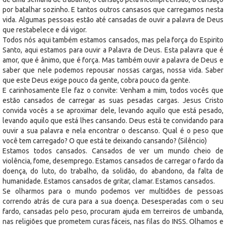
por batalhar sozinho. E tantos outros cansasos que carregamos nesta
vida. Algumas pessoas estão até cansadas de ouvir a palavra de Deus
que restabelece e dá vigor.
Todos nós aqui também estamos cansados, mas pela força do Espirito
Santo, aqui estamos para ouvir a Palavra de Deus. Esta palavra que é
amor, que é ânimo, que é força. Mas também ouvir a palavra de Deus e
saber que nele podemos repousar nossas cargas, nossa vida. Saber
que este Deus exige pouco da gente, cobra pouco da gente.
E carinhosamente Ele faz o convite: Venham a mim, todos vocês que
estão cansados de carregar as suas pesadas cargas. Jesus Cristo
convida vocês a se aproximar dele, levando aquilo que está pesado,
levando aquilo que está lhes cansando. Deus está te convidando para
ouvir a sua palavra e nela encontrar o descanso. Qual é o peso que
você tem carregado? O que está te deixando cansando? (Silêncio)
Estamos todos cansados. Cansados de ver um mundo cheio de
violência, fome, desemprego. Estamos cansados de carregar o fardo da
doença, do luto, do trabalho, da solidão, do abandono, da falta de
humanidade. Estamos cansados de gritar, clamar. Estamos cansados.
Se olharmos para o mundo podemos ver multidões de pessoas
correndo atrás de cura para a sua doença. Desesperadas com o seu
fardo, cansadas pelo peso, procuram ajuda em terreiros de umbanda,
nas religiões que prometem curas fáceis, nas filas do INSS. Olhamos e