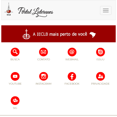
Toggle
naviga
BUSCA
CONTATO
WEBMAIL
ISSUU
YOUTUBE
INSTAGRAM
FACEBOOK
PRIVACIDADE
SIG