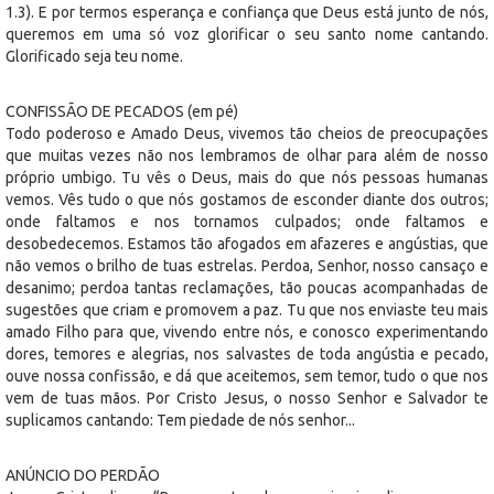
1.3). E por termos esperança e confiança que Deus está junto de nós,
queremos em uma só voz glorificar o seu santo nome cantando.
Glorificado seja teu nome.
CONFISSÃO DE PECADOS (em pé)
Todo poderoso e Amado Deus, vivemos tão cheios de preocupações
que muitas vezes não nos lembramos de olhar para além de nosso
próprio umbigo. Tu vês o Deus, mais do que nós pessoas humanas
vemos. Vês tudo o que nós gostamos de esconder diante dos outros;
onde faltamos e nos tornamos culpados; onde faltamos e
desobedecemos. Estamos tão afogados em afazeres e angústias, que
não vemos o brilho de tuas estrelas. Perdoa, Senhor, nosso cansaço e
desanimo; perdoa tantas reclamações, tão poucas acompanhadas de
sugestões que criam e promovem a paz. Tu que nos enviaste teu mais
amado Filho para que, vivendo entre nós, e conosco experimentando
dores, temores e alegrias, nos salvastes de toda angústia e pecado,
ouve nossa confissão, e dá que aceitemos, sem temor, tudo o que nos
vem de tuas mãos. Por Cristo Jesus, o nosso Senhor e Salvador te
suplicamos cantando: Tem piedade de nós senhor...
ANÚNCIO DO PERDÃO