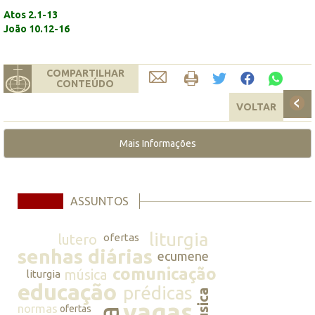
Atos 2.1-13
João 10.12-16
COMPARTILHAR
CONTEÚDO
VOLTAR
Mais Informações
ASSUNTOS
liturgia
lutero
ofertas
senhas diárias
ecumene
comunicação
música
liturgia
educação
prédicas
música
vagas
normas
ofertas