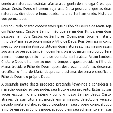
sendo as naturezas distintas, afaste a pergunta de si e diga: Creio que
Jesus Cristo, Deus e homem, seja uma única pessoa, e que as duas
naturezas, divindade e humanidade, nele se tenham unido. Nisto eu
vou permanecer.
Pois no Credo cristão confessamos que o Filho de Deus e de Maria seja
um Filho único Cristo e Senhor, não que sejam dois Filhos, nem duas
pessoas nem dois Cristos ou Senhores. Quem, pois, tocar e matar o
filho de Maria, este toca e mata o Filho de Deus. Pois bem assim como
meu corpo e minha alma constituem duas naturezas, mas mesmo assim
sou uma só pessoa, também quem ferir, pisar ou matar meu corpo, fere
a mim, mesmo que não fira, pise ou mate minha alma. Assim também
Cristo é Deus e homem ao mesmo tempo, e quem trucidar o filho de
Maria, trucida o Filho de Deus; quem desprezar, blasfemar, desonrar,
crucificar o filho de Maria, despreza, blasfema, desonra e crucifica o
Filho de Deus e o próprio Deus.
A segunda parte desta pregação pretende levar-nos a considerar a
narração quanto ao seu poder, seu fruto e seu proveito. Estas coisas
vocês escutam o ano inteiro - como o nosso Senhor Jesus Cristo,
através da sua vitória alcançada em si mesmo, derrotou e venceu
pecado, morte e diabo: ao diabo trucidou em seu próprio corpo; afogou
a morte em seu próprio sangue; apagou-o em seu sofrimento e em sua