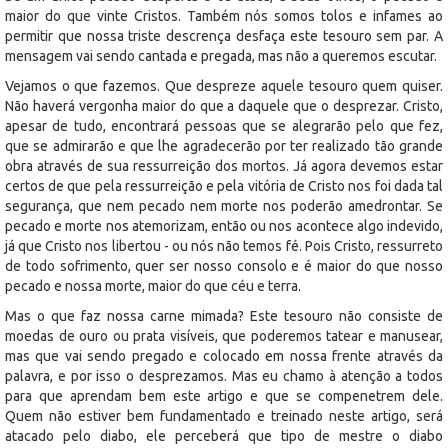
maior do que vinte Cristos. Também nós somos tolos e infames ao
permitir que nossa triste descrença desfaça este tesouro sem par. A
mensagem vai sendo cantada e pregada, mas não a queremos escutar.
Vejamos o que fazemos. Que despreze aquele tesouro quem quiser.
Não haverá vergonha maior do que a daquele que o desprezar. Cristo,
apesar de tudo, encontrará pessoas que se alegrarão pelo que fez,
que se admirarão e que lhe agradecerão por ter realizado tão grande
obra através de sua ressurreição dos mortos. Já agora devemos estar
certos de que pela ressurreição e pela vitória de Cristo nos foi dada tal
segurança, que nem pecado nem morte nos poderão amedrontar. Se
pecado e morte nos atemorizam, então ou nos acontece algo indevido,
já que Cristo nos libertou - ou nós não temos fé. Pois Cristo, ressurreto
de todo sofrimento, quer ser nosso consolo e é maior do que nosso
pecado e nossa morte, maior do que céu e terra.
Mas o que faz nossa carne mimada? Este tesouro não consiste de
moedas de ouro ou prata visíveis, que poderemos tatear e manusear,
mas que vai sendo pregado e colocado em nossa frente através da
palavra, e por isso o desprezamos. Mas eu chamo à atenção a todos
para que aprendam bem este artigo e que se compenetrem dele.
Quem não estiver bem fundamentado e treinado neste artigo, será
atacado pelo diabo, ele perceberá que tipo de mestre o diabo