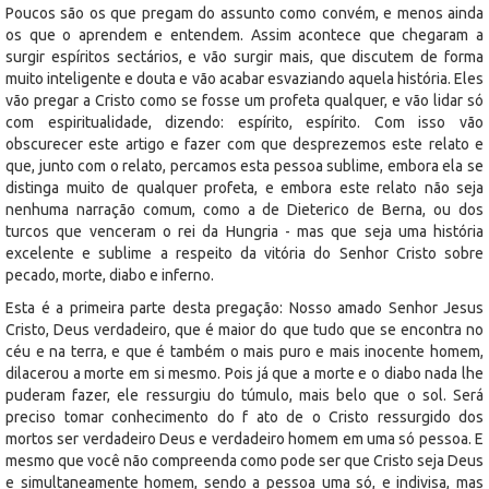
Poucos são os que pregam do assunto como convém, e menos ainda
os que o aprendem e entendem. Assim acontece que chegaram a
surgir espíritos sectários, e vão surgir mais, que discutem de forma
muito inteligente e douta e vão acabar esvaziando aquela história. Eles
vão pregar a Cristo como se fosse um profeta qualquer, e vão lidar só
com espiritualidade, dizendo: espírito, espírito. Com isso vão
obscurecer este artigo e fazer com que desprezemos este relato e
que, junto com o relato, percamos esta pessoa sublime, embora ela se
distinga muito de qualquer profeta, e embora este relato não seja
nenhuma narração comum, como a de Dieterico de Berna, ou dos
turcos que venceram o rei da Hungria - mas que seja uma história
excelente e sublime a respeito da vitória do Senhor Cristo sobre
pecado, morte, diabo e inferno.
Esta é a primeira parte desta pregação: Nosso amado Senhor Jesus
Cristo, Deus verdadeiro, que é maior do que tudo que se encontra no
céu e na terra, e que é também o mais puro e mais inocente homem,
dilacerou a morte em si mesmo. Pois já que a morte e o diabo nada lhe
puderam fazer, ele ressurgiu do túmulo, mais belo que o sol. Será
preciso tomar conhecimento do f ato de o Cristo ressurgido dos
mortos ser verdadeiro Deus e verdadeiro homem em uma só pessoa. E
mesmo que você não compreenda como pode ser que Cristo seja Deus
e simultaneamente homem, sendo a pessoa uma só, e indivisa, mas