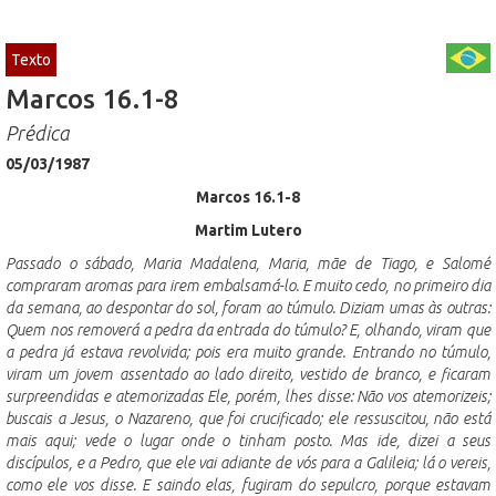
Texto
Marcos 16.1-8
Prédica
05/03/1987
Marcos 16.1-8
Martim Lutero
Passado o sábado, Maria Madalena, Maria, mãe de Tiago, e Salomé
compraram aromas para irem embalsamá-lo. E muito cedo, no primeiro dia
da semana, ao despontar do sol, foram ao túmulo. Diziam umas às outras:
Quem nos removerá a pedra da entrada do túmulo? E, olhando, viram que
a pedra já estava revolvida; pois era muito grande. Entrando no túmulo,
viram um jovem assentado ao lado direito, vestido de branco, e ficaram
surpreendidas e atemorizadas Ele, porém, lhes disse: Não vos atemorizeis;
buscais a Jesus, o Nazareno, que foi crucificado; ele ressuscitou, não está
mais aqui; vede o lugar onde o tinham posto. Mas ide, dizei a seus
discípulos, e a Pedro, que ele vai adiante de vós para a Galileia; lá o vereis,
como ele vos disse. E saindo elas, fugiram do sepulcro, porque estavam