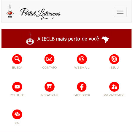
Toggle
naviga
BUSCA
CONTATO
WEBMAIL
ISSUU
YOUTUBE
INSTAGRAM
FACEBOOK
PRIVACIDADE
SIG