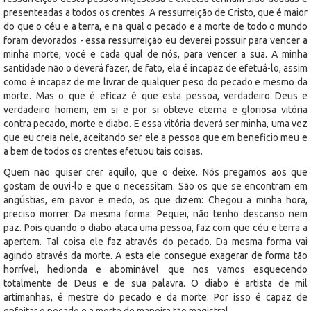
presenteadas a todos os crentes. A ressurreição de Cristo, que é maior
do que o céu e a terra, e na qual o pecado e a morte de todo o mundo
foram devorados - essa ressurreição eu deverei possuir para vencer a
minha morte, você e cada qual de nós, para vencer a sua. A minha
santidade não o deverá fazer, de fato, ela é incapaz de efetuá-lo, assim
como é incapaz de me livrar de qualquer peso do pecado e mesmo da
morte. Mas o que é eficaz é que esta pessoa, verdadeiro Deus e
verdadeiro homem, em si e por si obteve eterna e gloriosa vitória
contra pecado, morte e diabo. E essa vitória deverá ser minha, uma vez
que eu creia nele, aceitando ser ele a pessoa que em beneficio meu e
a bem de todos os crentes efetuou tais coisas.
Quem não quiser crer aquilo, que o deixe. Nós pregamos aos que
gostam de ouvi-lo e que o necessitam. São os que se encontram em
angústias, em pavor e medo, os que dizem: Chegou a minha hora,
preciso morrer. Da mesma forma: Pequei, não tenho descanso nem
paz. Pois quando o diabo ataca uma pessoa, faz com que céu e terra a
apertem. Tal coisa ele faz através do pecado. Da mesma forma vai
agindo através da morte. A esta ele consegue exagerar de forma tão
horrível, hedionda e abominável que nos vamos esquecendo
totalmente de Deus e de sua palavra. O diabo é artista de mil
artimanhas, é mestre do pecado e da morte. Por isso é capaz de
enfeitar o pecado e a morte de maneira tão magistral.