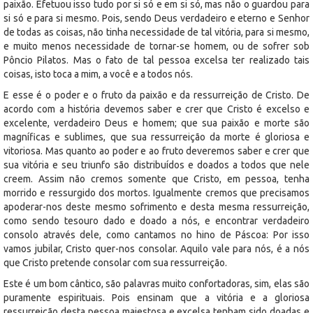
paixão. Efetuou isso tudo por si só e em si só, mas não o guardou para
si só e para si mesmo. Pois, sendo Deus verdadeiro e eterno e Senhor
de todas as coisas, não tinha necessidade de tal vitória, para si mesmo,
e muito menos necessidade de tornar-se homem, ou de sofrer sob
Pôncio Pilatos. Mas o fato de tal pessoa excelsa ter realizado tais
coisas, isto toca a mim, a você e a todos nós.
E esse é o poder e o fruto da paixão e da ressurreição de Cristo. De
acordo com a história devemos saber e crer que Cristo é excelso e
excelente, verdadeiro Deus e homem; que sua paixão e morte são
magníficas e sublimes, que sua ressurreição da morte é gloriosa e
vitoriosa. Mas quanto ao poder e ao fruto deveremos saber e crer que
sua vitória e seu triunfo são distribuídos e doados a todos que nele
creem. Assim não cremos somente que Cristo, em pessoa, tenha
morrido e ressurgido dos mortos. Igualmente cremos que precisamos
apoderar-nos deste mesmo sofrimento e desta mesma ressurreição,
como sendo tesouro dado e doado a nós, e encontrar verdadeiro
consolo através dele, como cantamos no hino de Páscoa: Por isso
vamos jubilar, Cristo quer-nos consolar. Aquilo vale para nós, é a nós
que Cristo pretende consolar com sua ressurreição.
Este é um bom cântico, são palavras muito confortadoras, sim, elas são
puramente espirituais. Pois ensinam que a vitória e a gloriosa
ressurreição desta pessoa majestosa e excelsa tenham sido doadas e