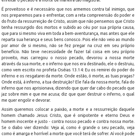
É proveitoso e é necessário que nos armemos contra tal inimigo, que
nos preparemos para o enfrentar, com a reta compreensão do poder e
do fruto da ressurreição de Cristo, assim que não pensemos que Cristo
tenha ressurgido dos mortos e subido ao céu por sua própria causa,
que para si mesmo viva em toda a bem-aventurança, mas antes que ele
reparta sua herança e seus bens conosco. Pois ele não veio ao mundo
por amor de si mesmo, não se fez pregar na cruz em seu próprio
benefício. Não teve necessidade de fazer tal coisa em seu próprio
proveito, mas carregou o nosso pecado, devorou a nossa morte
através da sua morte, e o inferno que nos era destinado, ele o destruiu,
como vem escrito no profeta Oséias 13.14: Eu os remirei do poder do
inferno e os resgatarei da morte. Onde estão, ó morte, as tuas pragas?
Onde está, á inferno, a tua destruição? Ele fala da nossa morte, fala do
inferno que nos aprisionava, dizendo que quer dar cabo do pecado que
jaz sobre mim e que me acusa; diz que quer destruir o inferno, o qual
me quer engolir e devorar.
Assim queremos colocar a paixão, a morte e a ressurreição daquele
homem chamado Jesus Cristo, que é onipotente e eterno Deus e
homem inocente e justo - contra nosso pecado e contra nossa morte.
Se o diabo vier dizendo: Veja aí, como é grande o seu pecado, veja
como é amarga e horrível a morte que você terá de sofrer. Aí você pode