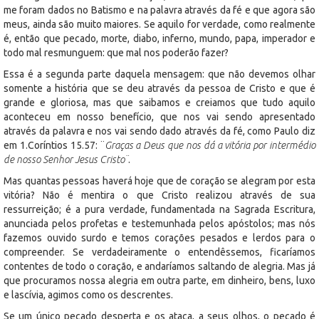
me foram dados no Batismo e na palavra através da fé e que agora são
meus, ainda são muito maiores. Se aquilo for verdade, como realmente
é, então que pecado, morte, diabo, inferno, mundo, papa, imperador e
todo mal resmunguem: que mal nos poderão fazer?
Essa é a segunda parte daquela mensagem: que não devemos olhar
somente a história que se deu através da pessoa de Cristo e que é
grande e gloriosa, mas que saibamos e creiamos que tudo aquilo
aconteceu em nosso benefício, que nos vai sendo apresentado
através da palavra e nos vai sendo dado através da fé, como Paulo diz
em 1.Coríntios 15.57: ¨
Graças a Deus que nos dá a vitória por intermédio
de nosso Senhor Jesus Cristo¨
.
Mas quantas pessoas haverá hoje que de coração se alegram por esta
vitória? Não é mentira o que Cristo realizou através de sua
ressurreição; é a pura verdade, fundamentada na Sagrada Escritura,
anunciada pelos profetas e testemunhada pelos apóstolos; mas nós
fazemos ouvido surdo e temos corações pesados e lerdos para o
compreender. Se verdadeiramente o entendêssemos, ficaríamos
contentes de todo o coração, e andaríamos saltando de alegria. Mas já
que procuramos nossa alegria em outra parte, em dinheiro, bens, luxo
e lascívia, agimos como os descrentes.
Se um único pecado desperta e os ataca, a seus olhos, o pecado é