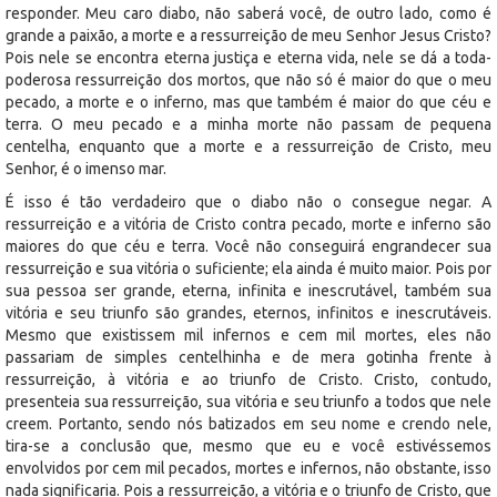
responder. Meu caro diabo, não saberá você, de outro lado, como é
grande a paixão, a morte e a ressurreição de meu Senhor Jesus Cristo?
Pois nele se encontra eterna justiça e eterna vida, nele se dá a toda-
poderosa ressurreição dos mortos, que não só é maior do que o meu
pecado, a morte e o inferno, mas que também é maior do que céu e
terra. O meu pecado e a minha morte não passam de pequena
centelha, enquanto que a morte e a ressurreição de Cristo, meu
Senhor, é o imenso mar.
É isso é tão verdadeiro que o diabo não o consegue negar. A
ressurreição e a vitória de Cristo contra pecado, morte e inferno são
maiores do que céu e terra. Você não conseguirá engrandecer sua
ressurreição e sua vitória o suficiente; ela ainda é muito maior. Pois por
sua pessoa ser grande, eterna, infinita e inescrutável, também sua
vitória e seu triunfo são grandes, eternos, infinitos e inescrutáveis.
Mesmo que existissem mil infernos e cem mil mortes, eles não
passariam de simples centelhinha e de mera gotinha frente à
ressurreição, à vitória e ao triunfo de Cristo. Cristo, contudo,
presenteia sua ressurreição, sua vitória e seu triunfo a todos que nele
creem. Portanto, sendo nós batizados em seu nome e crendo nele,
tira-se a conclusão que, mesmo que eu e você estivéssemos
envolvidos por cem mil pecados, mortes e infernos, não obstante, isso
nada significaria. Pois a ressurreição, a vitória e o triunfo de Cristo, que