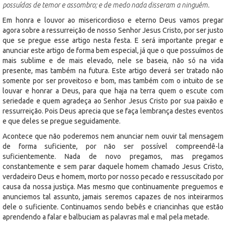
possuídas de temor e assombro; e de medo nada disseram a ninguém.
Em honra e louvor ao misericordioso e eterno Deus vamos pregar
agora sobre a ressurreição de nosso Senhor Jesus Cristo, por ser justo
que se pregue esse artigo nesta festa. E será importante pregar e
anunciar este artigo de forma bem especial, já que o que possuímos de
mais sublime e de mais elevado, nele se baseia, não só na vida
presente, mas também na futura. Este artigo deverá ser tratado não
somente por ser proveitoso e bom, mas também com o intuito de se
louvar e honrar a Deus, para que haja na terra quem o escute com
seriedade e quem agradeça ao Senhor Jesus Cristo por sua paixão e
ressurreição. Pois Deus aprecia que se faça lembrança destes eventos
e que deles se pregue seguidamente.
Acontece que não poderemos nem anunciar nem ouvir tal mensagem
de forma suficiente, por não ser possível compreendê-la
suficientemente. Nada de novo pregamos, mas pregamos
constantemente e sem parar daquele homem chamado Jesus Cristo,
verdadeiro Deus e homem, morto por nosso pecado e ressuscitado por
causa da nossa justiça. Mas mesmo que continuamente preguemos e
anunciemos tal assunto, jamais seremos capazes de nos inteirarmos
dele o suficiente. Continuamos sendo bebês e criancinhas que estão
aprendendo a falar e balbuciam as palavras mal e mal pela metade.