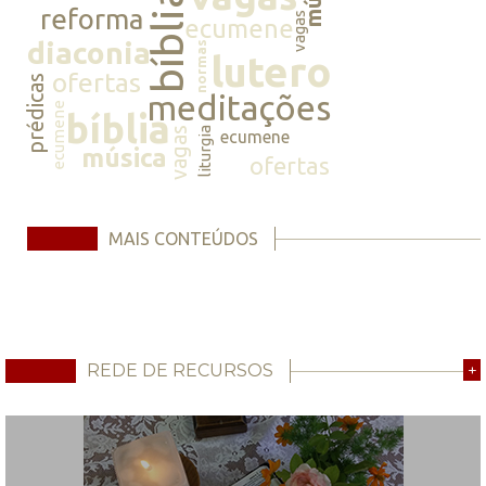
bíblia
reforma
vagas
ecumene
diaconia
normas
lutero
ofertas
prédicas
meditações
ecumene
bíblia
vagas
liturgia
ecumene
música
ofertas
MAIS CONTEÚDOS
REDE DE RECURSOS
+