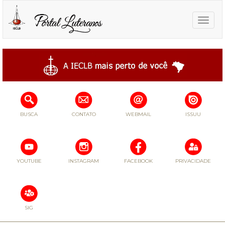
Toggle
naviga
BUSCA
CONTATO
WEBMAIL
ISSUU
YOUTUBE
INSTAGRAM
FACEBOOK
PRIVACIDADE
SIG