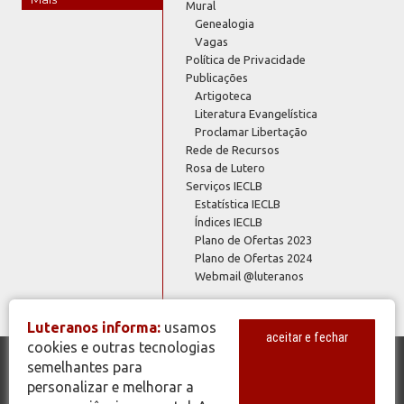
Mural
Genealogia
Vagas
Política de Privacidade
Publicações
Artigoteca
Literatura Evangelística
Proclamar Libertação
Rede de Recursos
Rosa de Lutero
Serviços IECLB
Estatística IECLB
Índices IECLB
Plano de Ofertas 2023
Plano de Ofertas 2024
Webmail @luteranos
Luteranos informa:
usamos
aceitar e fechar
cookies e outras tecnologias
semelhantes para
© Copyright 2026 - Todos os Direitos Reservados - IECLB - Igreja
personalizar e melhorar a
Evangélica de Confissão Luterana no Brasil - Portal Luteranos -