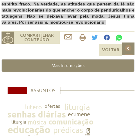
espírito fraco. Na verdade, as atitudes que partem da fé são
mais revolucionárias do que encher o corpo de penduricalhos e
tatuagens. Não se deixava levar pela moda. Jesus tinha
valores. Por ser assim, mostrou-se revolucionário.
COMPARTILHAR
CONTEÚDO
VOLTAR
Mais Informações
ASSUNTOS
liturgia
lutero
ofertas
senhas diárias
ecumene
comunicação
música
liturgia
educação
prédicas