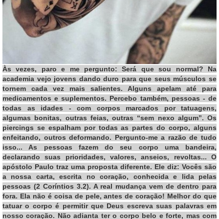
Às vezes, paro e me pergunto: Será que sou normal? Na
academia vejo jovens dando duro para que seus músculos se
tornem cada vez mais salientes. Alguns apelam até para
medicamentos e suplementos. Percebo também, pessoas - de
todas as idades - com corpos marcados por tatuagens,
algumas bonitas, outras feias, outras “sem nexo algum”. Os
piercings se espalham por todas as partes do corpo, alguns
enfeitando, outros deformando. Pergunto-me a razão de tudo
isso... As pessoas fazem do seu corpo uma bandeira,
declarando suas prioridades, valores, anseios, revoltas... O
apóstolo Paulo traz uma proposta diferente. Ele diz: Vocês são
a nossa carta, escrita no coração, conhecida e lida pelas
pessoas (2 Coríntios 3.2). A real mudança vem de dentro para
fora. Ela não é coisa de pele, antes de coração! Melhor do que
tatuar o corpo é permitir que Deus escreva suas palavras em
nosso coração. Não adianta ter o corpo belo e forte, mas com