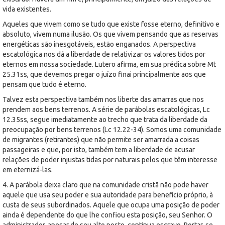
vida existentes.
Aqueles que vivem como se tudo que existe fosse eterno, definitivo e
absoluto, vivem numa ilusão. Os que vivem pensando que as reservas
energéticas são inesgotáveis, estão enganados. A perspectiva
escatológica nos dá a liberdade de relativizar os valores tidos por
eternos em nossa sociedade. Lutero afirma, em sua prédica sobre Mt
25.31ss, que devemos pregar o juízo finai principalmente aos que
pensam que tudo é eterno.
Talvez esta perspectiva também nos liberte das amarras que nos
prendem aos bens terrenos. A série de parábolas escatológicas, Lc
12.35ss, segue imediatamente ao trecho que trata da liberdade da
preocupação por bens terrenos (Lc 12.22-34). Somos uma comunidade
de migrantes (retirantes) que não permite ser amarrada a coisas
passageiras e que, por isto, também tem a liberdade de acusar
relações de poder injustas tidas por naturais pelos que têm interesse
em eternizá-las.
4. A parábola deixa claro que na comunidade cristã não pode haver
aquele que usa seu poder e sua autoridade para benefício próprio, à
custa de seus subordinados. Aquele que ocupa uma posição de poder
ainda é dependente do que lhe confiou esta posição, seu Senhor. O
administrador, apesar de seu alto posto, continua escravo. Portar-se