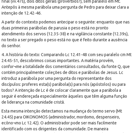
final (vv.47s), dois ditos gerais (provérbios?), sem paralelo em Mt.
Antepôs à mesma parábola uma pergunta de Pedro para deixar clara a
intenção de 12.42-46.
A partir do contexto podemos antecipar o seguinte: enquanto que nas
duas primeiras parábolas de parusia o peso está no pronto
atendimento dos servos (12.35-38) e na vigilância constante (12.39s),
no texto a ser pregado o peso está no que é feito durante a ausência
do senhor.
4. A história do texto: Comparando Lc 12.41-48 com seu paralelo cm Mt
24.45-51, descobrimos coisas importantes. A matéria provém,
confor¬me a totalidade dos comentários consultados, da fonte Q, que
contém principalmente coleções de ditos e parábolas de Jesus. Lc
introduz a parábola por uma pergunta do representante dos
discípulos: proferes esta(s) parábola(s) para nós (apóstolos) ou para
todos? A intenção de Lc é de colocar claramente que a parábola a
seguir é endereçada especialmente àqueles que têm alguma função
de liderança na comunidade cristã.
Esta mesma intenção detectamos na mudança do termo servo (Mt
24.45) para OIKONOMOS (administrador, mordomo, despenseiro,
ecôno¬mo Lc 12.42). O administrador pode ser mais facilmente
identificado com os dirigentes da comunidade. De maneira