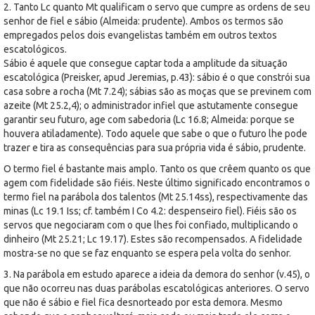
2. Tanto Lc quanto Mt qualificam o servo que cumpre as ordens de seu
senhor de fiel e sábio (Almeida: prudente). Ambos os termos são
empregados pelos dois evangelistas também em outros textos
escatológicos.
Sábio é aquele que consegue captar toda a amplitude da situação
escatológica (Preisker, apud Jeremias, p.43): sábio é o que constrói sua
casa sobre a rocha (Mt 7.24); sábias são as moças que se previnem com
azeite (Mt 25.2,4); o administrador infiel que astutamente consegue
garantir seu futuro, age com sabedoria (Lc 16.8; Almeida: porque se
houvera atiladamente). Todo aquele que sabe o que o futuro lhe pode
trazer e tira as consequências para sua própria vida é sábio, prudente.
O termo fiel é bastante mais amplo. Tanto os que crêem quanto os que
agem com fidelidade são fiéis. Neste último significado encontramos o
termo fiel na parábola dos talentos (Mt 25.14ss), respectivamente das
minas (Lc 19.1 Iss; cf. também I Co 4.2: despenseiro fiel). Fiéis são os
servos que negociaram com o que lhes foi confiado, multiplicando o
dinheiro (Mt 25.21; Lc 19.17). Estes são recompensados. A fidelidade
mostra-se no que se faz enquanto se espera pela volta do senhor.
3. Na parábola em estudo aparece a ideia da demora do senhor (v.45), o
que não ocorreu nas duas parábolas escatológicas anteriores. O servo
que não é sábio e fiel fica desnorteado por esta demora. Mesmo