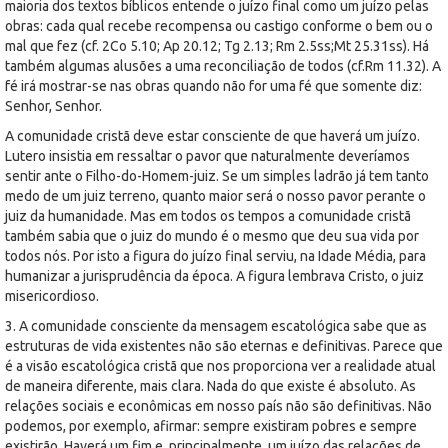
maioria dos textos bíblicos entende o juízo final como um juízo pelas
obras: cada qual recebe recompensa ou castigo conforme o bem ou o
mal que fez (cf. 2Co 5.10; Ap 20.12; Tg 2.13; Rm 2.5ss;Mt 25.31ss). Há
também algumas alusões a uma reconciliação de todos (cf.Rm 11.32). A
fé irá mostrar-se nas obras quando não for uma fé que somente diz:
Senhor, Senhor.
A comunidade cristã deve estar consciente de que haverá um juízo.
Lutero insistia em ressaltar o pavor que naturalmente deveríamos
sentir ante o Filho-do-Homem-juiz. Se um simples ladrão já tem tanto
medo de um juiz terreno, quanto maior será o nosso pavor perante o
juiz da humanidade. Mas em todos os tempos a comunidade cristã
também sabia que o juiz do mundo é o mesmo que deu sua vida por
todos nós. Por isto a figura do juízo final serviu, na Idade Média, para
humanizar a jurisprudência da época. A figura lembrava Cristo, o juiz
misericordioso.
3. A comunidade consciente da mensagem escatológica sabe que as
estruturas de vida existentes não são eternas e definitivas. Parece que
é a visão escatológica cristã que nos proporciona ver a realidade atual
de maneira diferente, mais clara. Nada do que existe é absoluto. As
relações sociais e econômicas em nosso país não são definitivas. Não
podemos, por exemplo, afirmar: sempre existiram pobres e sempre
existirão. Haverá um fim e, principalmente, um juízo das relações de