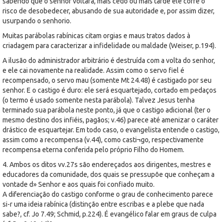
sabendo que o senhor voltará, mais cedo ou mais tarde ele corre o
risco de desobedecer, abusando de sua autoridade e, por assim dizer,
usurpando o senhorio.
Muitas parábolas rabínicas citam orgias e maus tratos dados à
criadagem para caracterizar a infidelidade ou maldade (Weiser, p.194).
A ilusão do administrador arbitrário é destruída com a volta do senhor,
e ele cai novamente na realidade. Assim como o servo fiel é
recompensado, o servo mau (somente Mt 24.48) é castigado por seu
senhor. E o castigo é duro: ele será esquartejado, cortado em pedaços
(o termo é usado somente nesta parábola). Talvez Jesus tenha
terminado sua parábola neste ponto, já que o castigo adicional (ter o
mesmo destino dos infiéis, pagãos; v.46) parece até amenizar o caráter
drástico de esquartejar. Em todo caso, o evangelista entende o castigo,
assim como a recompensa (v.44), como casti¬go, respectivamente
recompensa eterna conferida pelo próprio Filho do Homem.
4. Ambos os ditos vv.27s são endereçados aos dirigentes, mestres e
educadores da comunidade, dos quais se pressupõe que conheçam a
vontade d» Senhor e aos quais foi confiado muito.
A diferenciação do castigo conforme o grau de conhecimento parece
si-r uma ideia rabínica (distinção entre escribas e a plebe que nada
sabe?, cf. Jo 7.49; Schmid, p.224). É evangélico falar em graus de culpa