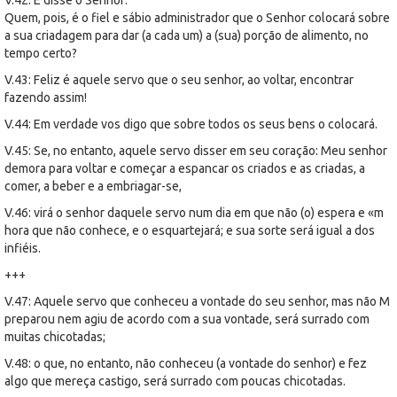
Quem, pois, é o fiel e sábio administrador que o Senhor colocará sobre
a sua criadagem para dar (a cada um) a (sua) porção de alimento, no
tempo certo?
V.43: Feliz é aquele servo que o seu senhor, ao voltar, encontrar
fazendo assim!
V.44: Em verdade vos digo que sobre todos os seus bens o colocará.
V.45: Se, no entanto, aquele servo disser em seu coração: Meu senhor
demora para voltar e começar a espancar os criados e as criadas, a
comer, a beber e a embriagar-se,
V.46: virá o senhor daquele servo num dia em que não (o) espera e «m
hora que não conhece, e o esquartejará; e sua sorte será igual a dos
infiéis.
+++
V.47: Aquele servo que conheceu a vontade do seu senhor, mas não M
preparou nem agiu de acordo com a sua vontade, será surrado com
muitas chicotadas;
V.48: o que, no entanto, não conheceu (a vontade do senhor) e fez
algo que mereça castigo, será surrado com poucas chicotadas.