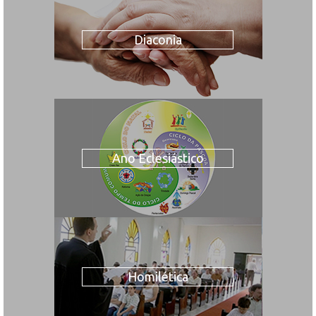
Diaconia
Ano Eclesiástico
Homilética