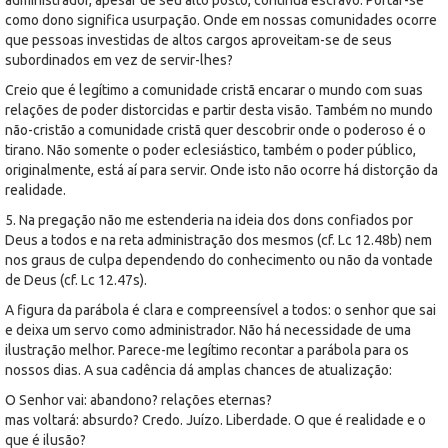
como dono significa usurpação. Onde em nossas comunidades ocorre
que pessoas investidas de altos cargos aproveitam-se de seus
subordinados em vez de servir-lhes?
Creio que é legítimo a comunidade cristã encarar o mundo com suas
relações de poder distorcidas e partir desta visão. Também no mundo
não-cristão a comunidade cristã quer descobrir onde o poderoso é o
tirano. Não somente o poder eclesiástico, também o poder público,
originalmente, está aí para servir. Onde isto não ocorre há distorção da
realidade.
5. Na pregação não me estenderia na ideia dos dons confiados por
Deus a todos e na reta administração dos mesmos (cf. Lc 12.48b) nem
nos graus de culpa dependendo do conhecimento ou não da vontade
de Deus (cf. Lc 12.47s).
A figura da parábola é clara e compreensível a todos: o senhor que sai
e deixa um servo como administrador. Não há necessidade de uma
ilustração melhor. Parece-me legítimo recontar a parábola para os
nossos dias. A sua cadência dá amplas chances de atualização:
O Senhor vai: abandono? relações eternas?
mas voltará: absurdo? Credo. Juízo. Liberdade. O que é realidade e o
que é ilusão?