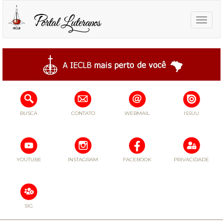
Toggle
naviga
BUSCA
CONTATO
WEBMAIL
ISSUU
YOUTUBE
INSTAGRAM
FACEBOOK
PRIVACIDADE
SIG