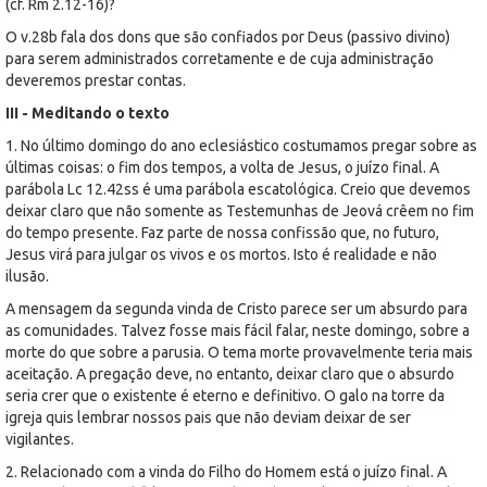
(cf. Rm 2.12-16)?
O v.28b fala dos dons que são confiados por Deus (passivo divino)
para serem administrados corretamente e de cuja administração
deveremos prestar contas.
III - Meditando o texto
1. No último domingo do ano eclesiástico costumamos pregar sobre as
últimas coisas: o fim dos tempos, a volta de Jesus, o juízo final. A
parábola Lc 12.42ss é uma parábola escatológica. Creio que devemos
deixar claro que não somente as Testemunhas de Jeová crêem no fim
do tempo presente. Faz parte de nossa confissão que, no futuro,
Jesus virá para julgar os vivos e os mortos. Isto é realidade e não
ilusão.
A mensagem da segunda vinda de Cristo parece ser um absurdo para
as comunidades. Talvez fosse mais fácil falar, neste domingo, sobre a
morte do que sobre a parusia. O tema morte provavelmente teria mais
aceitação. A pregação deve, no entanto, deixar claro que o absurdo
seria crer que o existente é eterno e definitivo. O galo na torre da
igreja quis lembrar nossos pais que não deviam deixar de ser
vigilantes.
2. Relacionado com a vinda do Filho do Homem está o juízo final. A