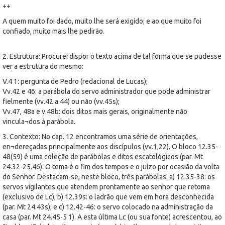
++
A quem muito foi dado, muito lhe será exigido; e ao que muito foi
confiado, muito mais lhe pedirão.
2. Estrutura: Procurei dispor o texto acima de tal forma que se pudesse
ver a estrutura do mesmo:
V.4 1: pergunta de Pedro (redacional de Lucas);
Vv.42 e 46: a parábola do servo administrador que pode administrar
fielmente (vv.42 a 44) ou não (vv.45s);
Vv.47, 48a e v.48b: dois ditos mais gerais, originalmente não
vincula¬dos à parábola.
3. Contexto: No cap. 12 encontramos uma série de orientações,
en¬dereçadas principalmente aos discípulos (vv.1,22). O bloco 12.35-
48(59) é uma coleção de parábolas e ditos escatológicos (par. Mt
24.32-25.46). O tema é o fim dos tempos e o juízo por ocasião da volta
do Senhor. Destacam-se, neste bloco, três parábolas: a) 12.35-38: os
servos vigilantes que atendem prontamente ao senhor que retoma
(exclusivo de Lc); b) 12.39s: o ladrão que vem em hora desconhecida
(par. Mt 24.43s); e c) 12.42-46: o servo colocado na administração da
casa (par. Mt 24.45-5 1). A esta última Lc (ou sua fonte) acrescentou, ao