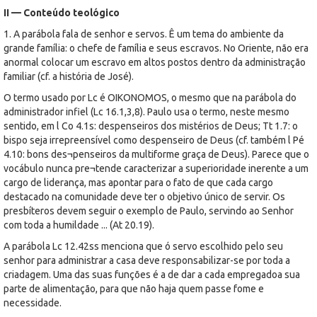
II — Conteúdo teológico
1. A parábola fala de senhor e servos. Ê um tema do ambiente da
grande família: o chefe de família e seus escravos. No Oriente, não era
anormal colocar um escravo em altos postos dentro da administração
familiar (cf. a história de José).
O termo usado por Lc é OIKONOMOS, o mesmo que na parábola do
administrador infiel (Lc 16.1,3,8). Paulo usa o termo, neste mesmo
sentido, em l Co 4.1s: despenseiros dos mistérios de Deus; Tt 1.7: o
bispo seja irrepreensível como despenseiro de Deus (cf. também l Pé
4.10: bons des¬penseiros da multiforme graça de Deus). Parece que o
vocábulo nunca pre¬tende caracterizar a superioridade inerente a um
cargo de liderança, mas apontar para o fato de que cada cargo
destacado na comunidade deve ter o objetivo único de servir. Os
presbíteros devem seguir o exemplo de Paulo, servindo ao Senhor
com toda a humildade ... (At 20.19).
A parábola Lc 12.42ss menciona que ó servo escolhido pelo seu
senhor para administrar a casa deve responsabilizar-se por toda a
criadagem. Uma das suas funções é a de dar a cada empregadoa sua
parte de alimentação, para que não haja quem passe fome e
necessidade.