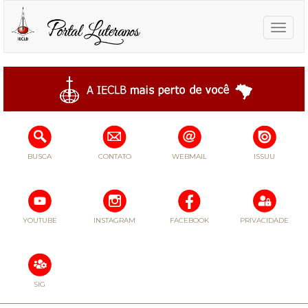
Toggle
naviga
BUSCA
CONTATO
WEBMAIL
ISSUU
YOUTUBE
INSTAGRAM
FACEBOOK
PRIVACIDADE
SIG