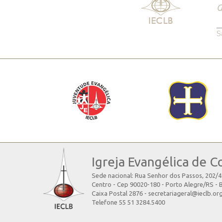
a
S
Igreja Evangélica de C
Sede nacional: Rua Senhor dos Passos, 202/
Centro - Cep 90020-180 - Porto Alegre/RS - B
Caixa Postal 2876 - secretariageral@ieclb.or
Telefone 55 51 3284.5400