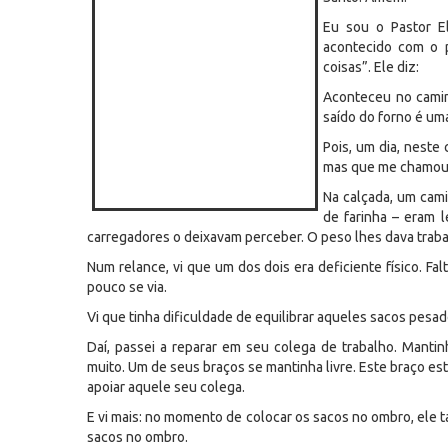
Eu sou o Pastor E
acontecido com o p
coisas”. Ele diz:
Aconteceu no camin
saído do forno é uma
Pois, um dia, neste 
mas que me chamou a
Na calçada, um cam
de farinha – eram 
carregadores o deixavam perceber. O peso lhes dava traba
Num relance, vi que um dos dois era deficiente físico. Fa
pouco se via.
Vi que tinha dificuldade de equilibrar aqueles sacos pesad
Daí, passei a reparar em seu colega de trabalho. Manti
muito. Um de seus braços se mantinha livre. Este braço es
apoiar aquele seu colega.
E vi mais: no momento de colocar os sacos no ombro, ele 
sacos no ombro.