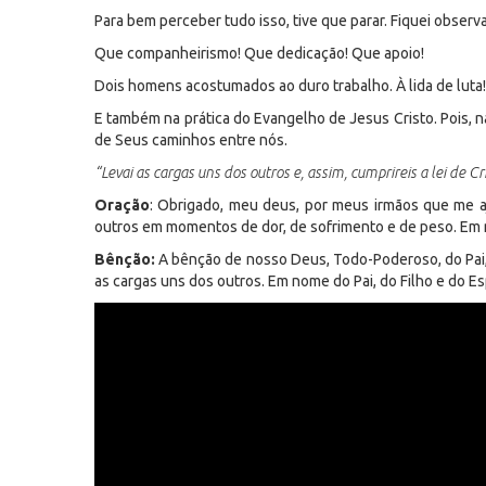
Para bem perceber tudo isso, tive que parar. Fiquei observ
Que companheirismo! Que dedicação! Que apoio!
Dois homens acostumados ao duro trabalho. À lida de luta!
E também na prática do Evangelho de Jesus Cristo. Pois, 
de Seus caminhos entre nós.
“Levai as cargas uns dos outros e, assim, cumprireis a lei de Cr
Oração
: Obrigado, meu deus, por meus irmãos que me a
outros em momentos de dor, de sofrimento e de peso. Em
Bênção:
A bênção de nosso Deus, Todo-Poderoso, do Pai, 
as cargas uns dos outros. Em nome do Pai, do Filho e do Es