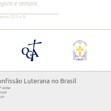
gora e sempre.
almo 121.5 e 8
onfissão Luterana no Brasil
4º andar
rasil
g.br