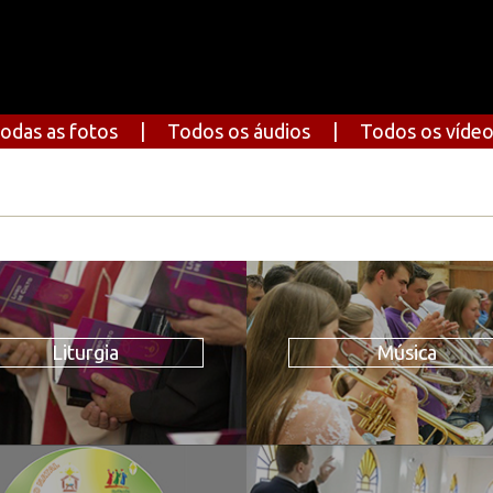
odas as fotos
|
Todos os áudios
|
Todos os víde
Liturgia
Música