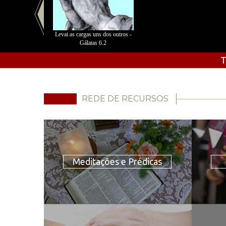
Levai as cargas uns dos outros -
Gálatas 6.2
T
REDE DE RECURSOS
Meditações e Prédicas