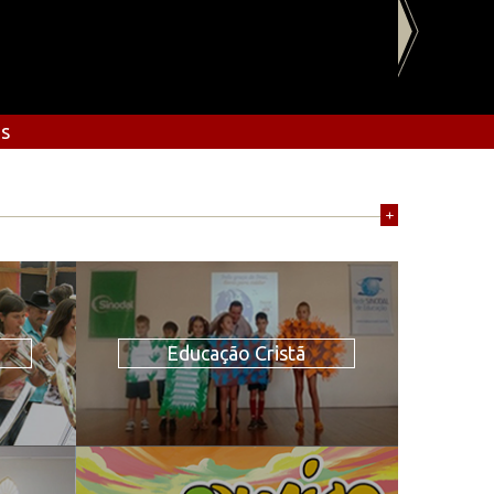
os
+
Educação Cristã