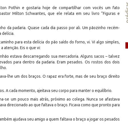
préd
lton Pothin e gostaria hoje de compartilhar com vocês um fato
astor Milton Schwantes, que ele relata em seu livro “Figuras e
ho da padaria. Quase cada dia passo por ali. Um pãozinho recém-
 delícia.
caminho para esta delícia do pão saído do forno, vi. Vi algo simples,
 atenção. Eis o que vi:
inhão estava descarregando sua mercadoria. Alguns sacos – talvez
levados para dentro da padaria. Eram pesados. Os rostos dos dois
lho.
ltava-lhe um dos braços. O rapaz era forte, mas de seu braço direito
os. A cada momento, ajeitava seu corpo para manter o equilíbrio.
nha-se um pouco mais atrás, próximo ao colega. Nunca se afastava
tava direcionado ao que faltava o braço. Ficava como que pronto para
também ajudava seu amigo a quem faltava o braço a jogar os pesados