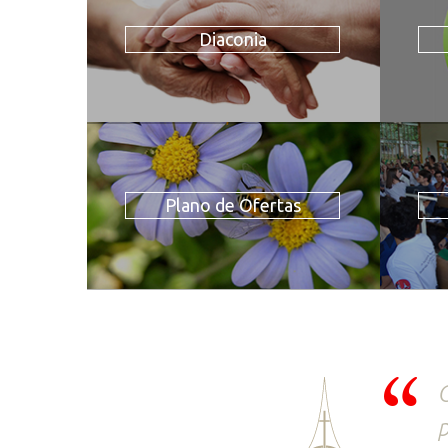
Diaconia
Plano de Ofertas
O
p