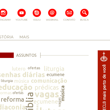
STAGRAM
YOUTUBE
ISSUU
WEBMAIL
CONTATO
BUSCA
STÓRIA
MAIS
ASSUNTOS
liturgia
lutero
ofertas
senhas diárias
ecumene
comunicação
música
liturgia
educação
prédicas
música
vagas
normas
ofertas
bíblia
reforma
vagas
ecumene
diaconia