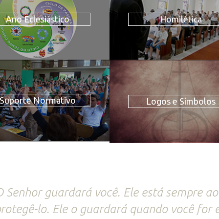
Ano Eclesiástico
Homilética
Suporte Normativo
Logos e Símbolos
 Senhor guardará você. Ele está sempre ao
rotegê-lo. Ele o guardará quando você for 