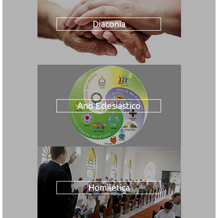
Diaconia
Ano Eclesiástico
Homilética