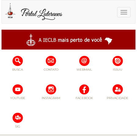
Toggle
naviga
BUSCA
CONTATO
WEBMAIL
ISSUU
YOUTUBE
INSTAGRAM
FACEBOOK
PRIVACIDADE
SIG