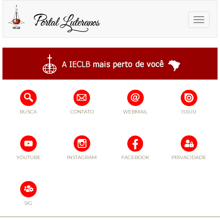
Toggle
naviga
BUSCA
CONTATO
WEBMAIL
ISSUU
YOUTUBE
INSTAGRAM
FACEBOOK
PRIVACIDADE
SIG