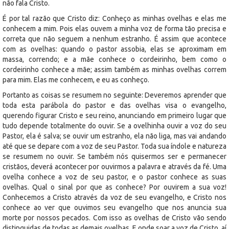
não fala Cristo.
É por tal razão que Cristo diz: Conheço as minhas ovelhas e elas me
conhecem a mim. Pois elas ouvem a minha voz de forma tão precisa e
correta que não seguem a nenhum estranho. É assim que acontece
com as ovelhas: quando o pastor assobia, elas se aproximam em
massa, correndo; e a mãe conhece o cordeirinho, bem como o
cordeirinho conhece a mãe; assim também as minhas ovelhas correm
para mim. Elas me conhecem, e eu as conheço.
Portanto as coisas se resumem no seguinte: Deveremos aprender que
toda esta parábola do pastor e das ovelhas visa o evangelho,
querendo figurar Cristo e seu reino, anunciando em primeiro lugar que
tudo depende totalmente do ouvir. Se a ovelhinha ouvir a voz do seu
Pastor, ela é salva; se ouvir um estranho, ela não liga, mas vai andando
até que se depare com a voz de seu Pastor. Toda sua índole e natureza
se resumem no ouvir. Se também nós quisermos ser e permanecer
cristãos, deverá acontecer por ouvirmos a palavra e através da fé. Uma
ovelha conhece a voz de seu pastor, e o pastor conhece as suas
ovelhas. Qual o sinal por que as conhece? Por ouvirem a sua voz!
Conhecemos a Cristo através da voz de seu evangelho, e Cristo nos
conhece ao ver que ouvimos seu evangelho que nos anuncia sua
morte por nossos pecados. Com isso as ovelhas de Cristo vão sendo
distinguidas de todas as demais ovelhas. E onde soar a voz de Cristo, aí