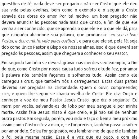
questões de fé, nada deve ser pregado a não ser Cristo: que ele deu
sua vida pelas ovelhas, bem como o exemplo e o seguir a Cristo
através das obras do amor. Por tal motivo, um bom pregador não
deverá anunciar às pessoas nada mais que Cristo, a fim de que ele
venha a ser conhecido, que se aprenda o que ele é e o que ele dá, para
que ninguém abandone sua palavra, que pronuncia: ¨
eu sou o bom
Pastor, e dou a minha vida pelas ovelha
s¨, e para que ele só, pela fé, seja
tido como único Pastor e Bispo de nossas almas. Isso é que deverá ser
pregado às pessoas, assim que cheguem a conhecer o seu Pastor.
Em seguida também se deverá gravar nas mentes seu exemplo, a fim
de que, como Cristo por nossa causa tudo sofreu e tudo fez, por amor
à palavra nós também façamos e soframos tudo. Assim como ele
carregou a cruz, que também nós a carreguemos. Estas duas partes
deverão ser pregadas na cristandade. Quem o ouvir, compreender,
crer, e quem lhe seguir se chama ovelha de Cristo. Ele diz: Ouço e
conheço a voz de meu Pastor Jesus Cristo, que diz o seguinte: Eu
morri por vocês, salvando-os do lobo por meu sangue e por minha
morte. Assim fala Jesus: nisso é que creio, e já não sei de nenhum
outro pastor. Em seguida, porém, vou indo e faço o bem a meu próximo
assim como Cristo o fez a mim, e, se for preciso, também passo a sofrer
por amor dele. Se eu for golpeado, vou lembrar-me de que ele também
o foi, pela mesma razão. Essa é a voz que eu ouço, e com ela