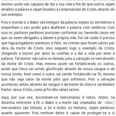
mesmo assim são capazes de dar a sua vida a fim de que outros sejam
atraídos à palavra e sejam levados à compreensão de Cristo, através do
seu exemplo.
Pois o mundo e o diabo são inimigos da palavra, matam os servidores e
empenham o seu poder para abafarem a palavra com violência. Com
isso os pastores piedosos precisam conformar-se, havendo casos em
que se veem obrigados a darem a própria vida. Por tal razão é preciso
que haja pregadores piedosos e fiéis. Ao crerem que foram salvos por
obra da morte de Cristo, eles seguem logo o exemplo de Cristo,
chegando a morrer por amor às ovelhas e a dar a vida por amor à
palavra. Tal morrer não salva os demais, pois a salvação só vem através
da morte de Cristo. Mas mesmo assim vai fortalecendo os outros,
assim que Deus vai sendo glorificado através de nosso sangue e de
nossa morte, bem como o outro vai sendo fortalecido na fé, mesmo
que não seja salvo da morte pelo que sofremos. Pois a salvação
aconteceu antes, através do sangue e da morte do único e verdadeiro
Pastor Jesus Cristo, como já foi dito várias vezes.
Aqui, por sua vez, encontram-se mercenários e lobos. Antes, na
doutrina referente à fé, o diabo e a morte são chamados de ¨
lobos¨
;
mercenários são Moisés, a lei e todos os homens, sejam piedosos
quanto quiserem. Pois nenhum deles é capaz de proteger-se a si