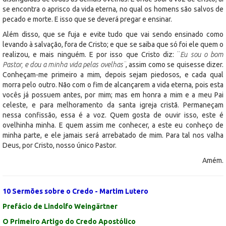
se encontra o aprisco da vida eterna, no qual os homens são salvos de
pecado e morte. E isso que se deverá pregar e ensinar.
Além disso, que se fuja e evite tudo que vai sendo ensinado como
levando à salvação, fora de Cristo; e que se saiba que só foi ele quem o
realizou, e mais ninguém. E por isso que Cristo diz: ¨
Eu sou o bom
Pastor, e dou a minha vida pelas ovelhas¨
, assim como se quisesse dizer.
Conheçam-me primeiro a mim, depois sejam piedosos, e cada qual
morra pelo outro. Não com o fim de alcançarem a vida eterna, pois esta
vocês já possuem antes, por mim; mas em honra a mim e a meu Pai
celeste, e para melhoramento da santa igreja cristã. Permaneçam
nessa confissão, essa é a voz. Quem gosta de ouvir isso, este é
ovelhinha minha. E quem assim me conhecer, a este eu conheço de
minha parte, e ele jamais será arrebatado de mim. Para tal nos valha
Deus, por Cristo, nosso único Pastor.
Amém.
10 Sermões sobre o Credo - Martim Lutero
Prefácio de Lindolfo Weingärtner
O Primeiro Artigo do Credo Apostólico