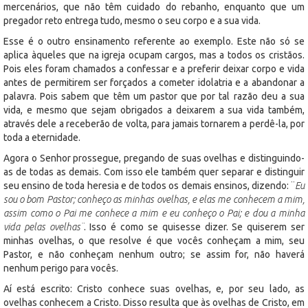
mercenários, que não têm cuidado do rebanho, enquanto que um
pregador reto entrega tudo, mesmo o seu corpo e a sua vida.
Esse é o outro ensinamento referente ao exemplo. Este não só se
aplica àqueles que na igreja ocupam cargos, mas a todos os cristãos.
Pois eles foram chamados a confessar e a preferir deixar corpo e vida
antes de permitirem ser forçados a cometer idolatria e a abandonar a
palavra. Pois sabem que têm um pastor que por tal razão deu a sua
vida, e mesmo que sejam obrigados a deixarem a sua vida também,
através dele a receberão de volta, para jamais tornarem a perdê-la, por
toda a eternidade.
Agora o Senhor prossegue, pregando de suas ovelhas e distinguindo-
as de todas as demais. Com isso ele também quer separar e distinguir
seu ensino de toda heresia e de todos os demais ensinos, dizendo: ¨
Eu
sou o bom Pastor; conheço as minhas ovelhas, e elas me conhecem a mim,
assim como o Pai me conhece a mim e eu conheço o Pai; e dou a minha
vida pelas ovelhas¨
. Isso é como se quisesse dizer. Se quiserem ser
minhas ovelhas, o que resolve é que vocês conheçam a mim, seu
Pastor, e não conheçam nenhum outro; se assim for, não haverá
nenhum perigo para vocês.
Aí está escrito: Cristo conhece suas ovelhas, e, por seu lado, as
ovelhas conhecem a Cristo. Disso resulta que às ovelhas de Cristo, em