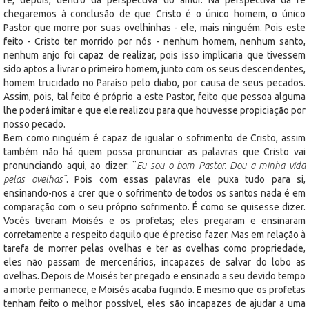
chegaremos à conclusão de que Cristo é o único homem, o único
Pastor que morre por suas ovelhinhas - ele, mais ninguém. Pois este
feito - Cristo ter morrido por nós - nenhum homem, nenhum santo,
nenhum anjo foi capaz de realizar, pois isso implicaria que tivessem
sido aptos a livrar o primeiro homem, junto com os seus descendentes,
homem trucidado no Paraíso pelo diabo, por causa de seus pecados.
Assim, pois, tal feito é próprio a este Pastor, feito que pessoa alguma
lhe poderá imitar e que ele realizou para que houvesse propiciação por
nosso pecado.
Bem como ninguém é capaz de igualar o sofrimento de Cristo, assim
também não há quem possa pronunciar as palavras que Cristo vai
pronunciando aqui, ao dizer: ¨
Eu sou o bom Pastor. Dou a minha vida
pelas ovelhas¨
. Pois com essas palavras ele puxa tudo para si,
ensinando-nos a crer que o sofrimento de todos os santos nada é em
comparação com o seu próprio sofrimento. É como se quisesse dizer.
Vocês tiveram Moisés e os profetas; eles pregaram e ensinaram
corretamente a respeito daquilo que é preciso fazer. Mas em relação à
tarefa de morrer pelas ovelhas e ter as ovelhas como propriedade,
eles não passam de mercenários, incapazes de salvar do lobo as
ovelhas. Depois de Moisés ter pregado e ensinado a seu devido tempo
a morte permanece, e Moisés acaba fugindo. E mesmo que os profetas
tenham feito o melhor possível, eles são incapazes de ajudar a uma