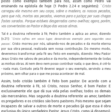
posto como exemplo também para nós, assim como Pedro vai
ensinando na epístola de hoje (1 Pedro 2.24 e seguintes): ¨
Cristo
carregou ele mesmo em seu corpo, sobre o madeiro, os nossos pecados,
para que nós, mortos aos pecados, vivamos para a justiça; por suas chagas
fostes sarados. Porque estáveis desgarrados como ovelhas; agora, porém,
vos convertestes ao Pastor e Bispo das vossas almas
.
Tal é a doutrina referente à fé; Pedro também a aplica ao amor, dizendo
(v.21): ¨
Cristo sofreu em vosso lugar, deixando-vos exemplo para seguirdes seus
passos¨
. Cristo morreu por nós, salvando-nos de pecados e da morte eterna
por sua obra pessoal, realizada sem nossa contribuição. Do mesmo modo,
deveremos transformar pela fé seu feito em exemplo, dizendo: Meu Pastor
Jesus Cristo me salvou de pecados e da morte, independentemente de todas
as minhas obras. Aí nem devo nem posso contribuir nada; o que devo, é crê-lo
- nada mais. Contudo pela fé deverei seguir o seu exemplo, servindo a meu
próximo, sem olhar para o que me possa acontecer de mal.
Assim, todo cristão também é feito bom pastor. De acordo com a
doutrina referente à fé, só Cristo, nosso Senhor, é bom Pastor. E
exclusivamente ele que dá sua vida pelas ovelhas; todos os demais
são mercenários. Mas segundo a doutrina referente ao amor, também
os pregadores e os cristãos são bons pastores. Pois mesmo que sejam
incapazes de salvar a outros de morte e pecados (já que essa é obra
exclusiva do único verdadeiro Pastor Jesus Cristo, como já dissemos),