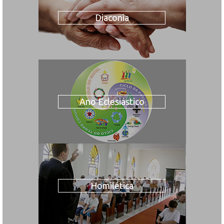
Diaconia
Ano Eclesiástico
Homilética