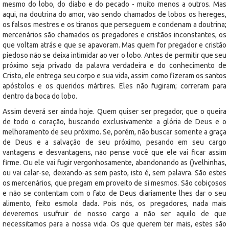
mesmo do lobo, do diabo e do pecado - muito menos a outros. Mas
aqui, na doutrina do amor, vão sendo chamados de lobos os hereges,
os falsos mestres e os tiranos que perseguem e condenam a doutrina;
mercenários são chamados os pregadores e cristãos inconstantes, os
que voltam atrás e que se apavoram. Mas quem for pregador e cristão
piedoso não se deixa intimidar ao ver o lobo. Antes de permitir que seu
próximo seja privado da palavra verdadeira e do conhecimento de
Cristo, ele entrega seu corpo e sua vida, assim como fizeram os santos
apóstolos e os queridos mártires. Eles não fugiram; correram para
dentro da boca do lobo.
Assim deverá ser ainda hoje. Quem quiser ser pregador, que o queira
de todo o coração, buscando exclusivamente a glória de Deus e o
melhoramento de seu próximo. Se, porém, não buscar somente a graça
de Deus e a salvação de seu próximo, pesando em seu cargo
vantagens e desvantagens, não pense você que ele vai ficar assim
firme. Ou ele vai fugir vergonhosamente, abandonando as ()velhinhas,
ou vai calar-se, deixando-as sem pasto, isto é, sem palavra. São estes
os mercenários, que pregam em proveito de si mesmos. São cobiçosos
e não se contentam com o fato de Deus diariamente lhes dar o seu
alimento, feito esmola dada. Pois nós, os pregadores, nada mais
deveremos usufruir de nosso cargo a não ser aquilo de que
necessitamos para a nossa vida. Os que querem ter mais, estes são