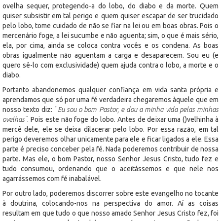
ovelha sequer, protegendo-a do lobo, do diabo e da morte. Quem
quiser subsistir em tal perigo e quem quiser escapar de ser trucidado
pelo lobo, tome cuidado de não se fiar na lei ou em boas obras. Pois o
mercenário foge, a lei sucumbe e não aguenta; sim, o que é mais sério,
ela, por cima, ainda se coloca contra vocês e os condena. As boas
obras igualmente não aguentam a carga e desaparecem. Sou eu (e
quero sê-lo com exclusividade) quem ajuda contra o lobo, a morte e o
diabo.
Portanto abandonemos qualquer confiança em vida santa própria e
aprendamos que só por uma fé verdadeira chegaremos àquele que em
nosso texto diz: ¨
Eu sou o bom Pastor, e dou a minha vida pelas minhas
ovelhas¨
. Pois este não foge do lobo. Antes de deixar uma ()velhinha à
mercê dele, ele se deixa dilacerar pelo lobo. Por essa razão, em tal
perigo deveremos olhar unicamente para ele e ficar ligados a ele. Essa
parte é preciso conceber pela fé. Nada poderemos contribuir de nossa
parte. Mas ele, o bom Pastor, nosso Senhor Jesus Cristo, tudo fez e
tudo consumou, ordenando que o aceitássemos e que nele nos
agarrássemos com fé inabalável.
Por outro lado, poderemos discorrer sobre este evangelho no tocante
à doutrina, colocando-nos na perspectiva do amor. Aí as coisas
resultam em que tudo o que nosso amado Senhor Jesus Cristo fez, foi