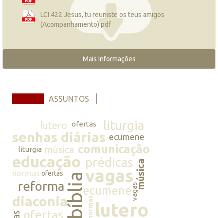
LCI 422 Jesus, tu reuniste os teus amigos
(Acompanhamento).pdf
Mais Informações
ASSUNTOS
liturgia
lutero
ofertas
senhas diárias
ecumene
comunicação
música
liturgia
educação
prédicas
música
vagas
normas
ofertas
bíblia
reforma
vagas
ecumene
diaconia
normas
lutero
ofertas