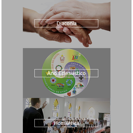
Diaconia
Ano Eclesiástico
Homilética