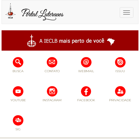
Toggle
naviga
BUSCA
CONTATO
WEBMAIL
ISSUU
YOUTUBE
INSTAGRAM
FACEBOOK
PRIVACIDADE
SIG