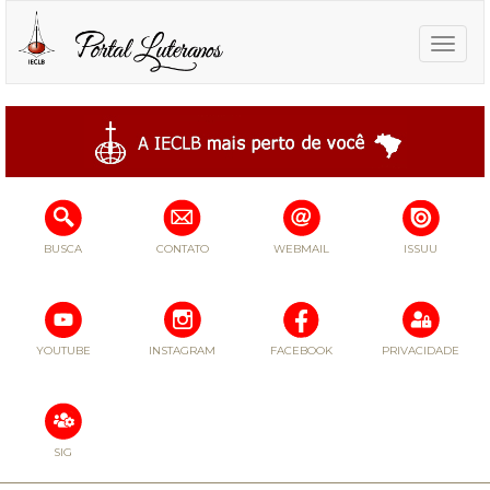
Toggle
naviga
BUSCA
CONTATO
WEBMAIL
ISSUU
YOUTUBE
INSTAGRAM
FACEBOOK
PRIVACIDADE
SIG