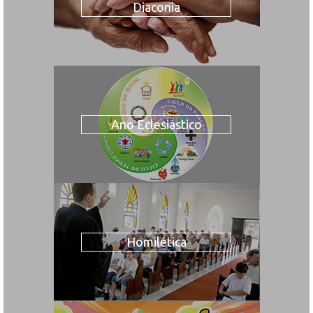
Diaconia
Ano Eclesiástico
Homilética