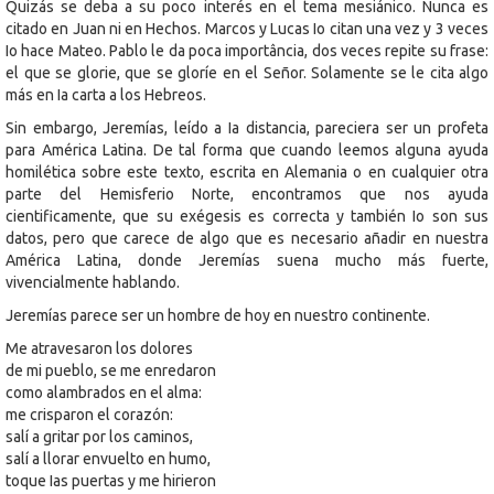
Quizás se deba a su poco interés en el tema mesiánico. Nunca es
citado en Juan ni en Hechos. Marcos y Lucas Io citan una vez y 3 veces
Io hace Mateo. Pablo le da poca importância, dos veces repite su frase:
el que se glorie, que se gloríe en el Señor. Solamente se le cita algo
más en Ia carta a los Hebreos.
Sin embargo, Jeremías, leído a Ia distancia, pareciera ser un profeta
para América Latina. De tal forma que cuando leemos alguna ayuda
homilética sobre este texto, escrita en Alemania o en cualquier otra
parte del Hemisferio Norte, encontramos que nos ayuda
cientificamente, que su exégesis es correcta y también Io son sus
datos, pero que carece de algo que es necesario añadir en nuestra
América Latina, donde Jeremías suena mucho más fuerte,
vivencialmente hablando.
Jeremías parece ser un hombre de hoy en nuestro continente.
Me atravesaron los dolores
de mi pueblo, se me enredaron
como alambrados en el alma:
me crisparon el corazón:
salí a gritar por los caminos,
salí a llorar envuelto en humo,
toque Ias puertas y me hirieron