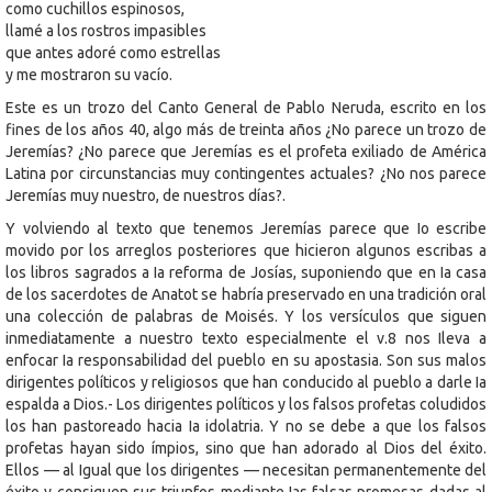
como cuchillos espinosos,
llamé a los rostros impasibles
que antes adoré como estrellas
y me mostraron su vacío.
Este es un trozo del Canto General de Pablo Neruda, escrito en los
fines de los años 40, algo más de treinta años ¿No parece un trozo de
Jeremías? ¿No parece que Jeremías es el profeta exiliado de América
Latina por circunstancias muy contingentes actuales? ¿No nos parece
Jeremías muy nuestro, de nuestros días?.
Y volviendo al texto que tenemos Jeremías parece que Io escribe
movido por los arreglos posteriores que hicieron algunos escribas a
los libros sagrados a Ia reforma de Josías, suponiendo que en Ia casa
de los sacerdotes de Anatot se habría preservado en una tradición oral
una colección de palabras de Moisés. Y los versículos que siguen
inmediatamente a nuestro texto especialmente el v.8 nos Ileva a
enfocar Ia responsabilidad del pueblo en su apostasia. Son sus malos
dirigentes políticos y religiosos que han conducido al pueblo a darle Ia
espalda a Dios.- Los dirigentes políticos y los falsos profetas coludidos
los han pastoreado hacia Ia idolatria. Y no se debe a que los falsos
profetas hayan sido ímpios, sino que han adorado al Dios del éxito.
Ellos — al Igual que los dirigentes — necesitan permanentemente del
éxito y consiguen sus triunfos mediante Ias falsas promesas dadas al