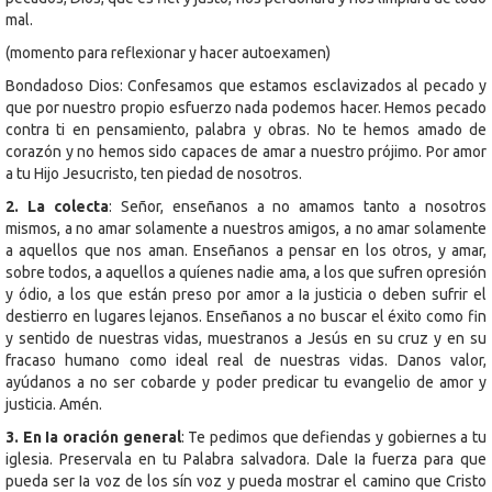
mal.
(momento para reflexionar y hacer autoexamen)
Bondadoso Dios: Confesamos que estamos esclavizados al pecado y
que por nuestro propio esfuerzo nada podemos hacer. Hemos pecado
contra ti en pensamiento, palabra y obras. No te hemos amado de
corazón y no hemos sido capaces de amar a nuestro prójimo. Por amor
a tu Hijo Jesucristo, ten piedad de nosotros.
2. La colecta
: Señor, enseñanos a no amamos tanto a nosotros
mismos, a no amar solamente a nuestros amigos, a no amar solamente
a aquellos que nos aman. Enseñanos a pensar en los otros, y amar,
sobre todos, a aquellos a quíenes nadie ama, a los que sufren opresión
y ódio, a los que están preso por amor a Ia justicia o deben sufrir el
destierro en lugares lejanos. Enseñanos a no buscar el éxito como fin
y sentido de nuestras vidas, muestranos a Jesús en su cruz y en su
fracaso humano como ideal real de nuestras vidas. Danos valor,
ayúdanos a no ser cobarde y poder predicar tu evangelio de amor y
justicia. Amén.
3. En Ia oración general
: Te pedimos que defiendas y gobiernes a tu
iglesia. Preservala en tu Palabra salvadora. Dale Ia fuerza para que
pueda ser Ia voz de los sín voz y pueda mostrar el camino que Cristo