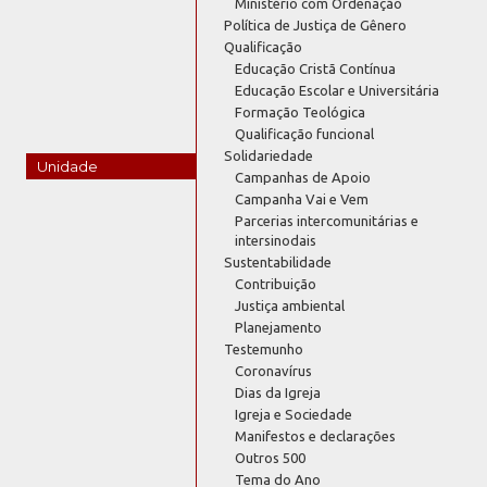
Ministério com Ordenação
Política de Justiça de Gênero
Qualificação
Educação Cristã Contínua
Educação Escolar e Universitária
Formação Teológica
Qualificação funcional
Solidariedade
Unidade
Campanhas de Apoio
Campanha Vai e Vem
Parcerias intercomunitárias e
intersinodais
Sustentabilidade
Contribuição
Justiça ambiental
Planejamento
Testemunho
Coronavírus
Dias da Igreja
Igreja e Sociedade
Manifestos e declarações
Outros 500
Tema do Ano