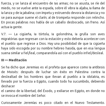
fuerza, y se lanza al encuentro de Ias armas; no se asusta, se ríe del
miedo, no se vuelve ante Ia espada, sobre él vibra Ia aljaba, Ia Ilama de
Ia lanza y de Ia jabalina; con ímpetu y estruendo devora Ia distancia y no
se para aunque suene el clarín; al de trompeta responde con relincho.
En pocas palabras nos habla de un caballo desbocado, sin freno. Así
actua Ia gente.
V.7. — La cigüeña, Ia tórtola, Ia golondrina, Ia grulla son aves
migratórias que regresan con Ia estación y esto debería acontecer con
el pueblo que regrese a Dios. Hay una posibilidad de que Ia cigüeña
haya sido escogida por su nombre hebreo hasida, que en esa lengua
suena similar a fiel/leal, comparandola así con el pueblo infiel/desleal.
III — Meditación
Se ha dicho que Jeremias es el profeta que aparece como Ia antítesis
de Moisés: después de luchar sin éxito en Palestina contra Ia
deslealtad de los hombres que Ilevan al pueblo a Ia idolatria, es
llevado por Ia fuerza a Egipto, cuando todo ha sucumbido, debiendo
deshacer
el camino de Ia libertad, del Éxodo, y exiliarse en Egipto, en donde no
se invoca el nombre del Señor.
Curiosamente Jeremías es poco citado en el Nuevo Testamento.