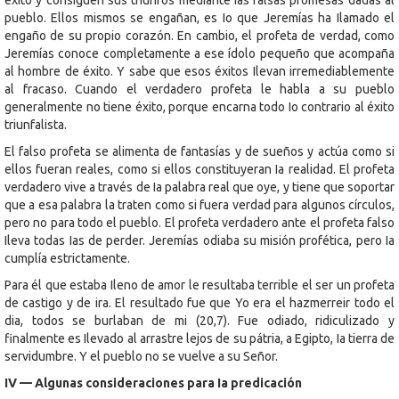
pueblo. Ellos mismos se engañan, es Io que Jeremías ha Ilamado el
engaño de su propio corazón. En cambio, el profeta de verdad, como
Jeremías conoce completamente a ese ídolo pequeño que acompaña
al hombre de éxito. Y sabe que esos éxitos Ilevan irremediablemente
al fracaso. Cuando el verdadero profeta le habla a su pueblo
generalmente no tiene éxito, porque encarna todo Io contrario al éxito
triunfalista.
El falso profeta se alimenta de fantasías y de sueños y actúa como si
ellos fueran reales, como si ellos constituyeran Ia realidad. El profeta
verdadero vive a través de Ia palabra real que oye, y tiene que soportar
que a esa palabra la traten como si fuera verdad para algunos círculos,
pero no para todo el pueblo. El profeta verdadero ante el profeta falso
Ileva todas Ias de perder. Jeremías odiaba su misión profética, pero Ia
cumplía estrictamente.
Para él que estaba Ileno de amor le resultaba terrible el ser un profeta
de castigo y de ira. El resultado fue que Yo era el hazmerreir todo el
dia, todos se burlaban de mi (20,7). Fue odiado, ridiculizado y
finalmente es Ilevado al arrastre lejos de su pátria, a Egipto, Ia tierra de
servidumbre. Y el pueblo no se vuelve a su Señor.
IV — Algunas consideraciones para Ia predicación