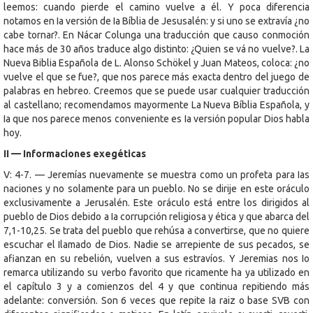
leemos: cuando pierde el camino vuelve a él. Y poca diferencia
notamos en Ia versión de Ia Bíblia de Jesusalén: y si uno se extravía ¿no
cabe tornar?. En Nácar Colunga una traducción que causo conmoción
hace más de 30 años traduce algo distinto: ¿Quien se vá no vuelve?. La
Nueva Biblia Española de L. Alonso Schökel y Juan Mateos, coloca: ¿no
vuelve el que se fue?, que nos parece más exacta dentro del juego de
palabras en hebreo. Creemos que se puede usar cualquier traducción
al castellano; recomendamos mayormente La Nueva Bíblia Española, y
Ia que nos parece menos conveniente es Ia versión popular Dios habla
hoy.
II — Informaciones exegéticas
V: 4-7. — Jeremías nuevamente se muestra como un profeta para Ias
naciones y no solamente para un pueblo. No se dirije en este oráculo
exclusivamente a Jerusalén. Este oráculo está entre los dirigidos al
pueblo de Dios debido a Ia corrupción religiosa y ética y que abarca del
7,1-10,25. Se trata del pueblo que rehúsa a convertirse, que no quiere
escuchar el Ilamado de Dios. Nadie se arrepiente de sus pecados, se
afianzan en su rebelión, vuelven a sus estravíos. Y Jeremias nos Io
remarca utilizando su verbo favorito que ricamente ha ya utilizado en
el capítulo 3 y a comienzos del 4 y que continua repitiendo más
adelante: conversión. Son 6 veces que repite Ia raiz o base SVB con