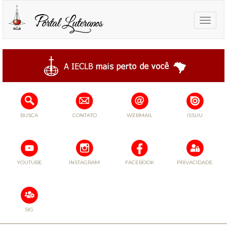
Toggle
naviga
BUSCA
CONTATO
WEBMAIL
ISSUU
YOUTUBE
INSTAGRAM
FACEBOOK
PRIVACIDADE
SIG