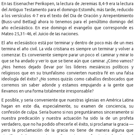
En Ias Eisenacher Perikopen, Ia lectura de Jeremias 8,4-9 era Ia lectura
del Antiguo Testamento para el domingo Estomihi, más tarde, reducido
a los versículos 4-7 era el texto del Dia de Oración y Arrepentimiento
(Buss-und Bettag) ahora Io tenemos para el penúltimo domingo del
año eclesiástico. En ese domingo el evangelio que corresponde es
Mateo 25,31-46, el Juicio de Ias naciones.
El año eclesiástico está por terminar y dentro de poco más de un mes
termina el año civil. La vida cristiana es siempre un terminar y volver a
comenzar. Es conveniente siempre parar un poco el caminar y mirar Io
que se ha andado y ver Io que se tiene aún que caminar. ¿Cómo vamos?
¿Nos hemos dejado (levar por los líderes mesiánicos políticos y
religiosos que en su triunfalismo convierten nuestra fé en una falsa
ideología del éxito? ¿No somos quizás como caballos desbocados que
corremos sin saber adonde y estamos empujando a Ia gente que
Ilevamos en una forma totalmente irresponsable?
E posíble, y seria conveniente que nuestras iglesias en América Latina
hagan en este día, especialmente, su examen de conciencia, su
confesión de culpa. Seria bueno si nos preguntáramos sinceramente si
nuestra predicación y nuestra actuación ha sido Ia de un profeta
verdadero, que no ha podido ofrecerle el éxito, si proclamar Ia gracia —
pero Ia proclamación de Ia gracia no tiene de manera alguna que