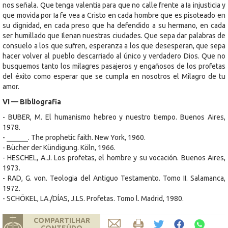
nos señala. Que tenga valentia para que no calle frente a Ia injusticia y
que movida por Ia fe vea a Cristo en cada hombre que es pisoteado en
su dignidad, en cada preso que ha defendido a su hermano, en cada
ser humillado que Ilenan nuestras ciudades. Que sepa dar palabras de
consuelo a los que sufren, esperanza a los que desesperan, que sepa
hacer volver al pueblo descarriado al único y verdadero Dios. Que no
busquemos tanto los milagres pasajeros y engañosos de los profetas
del éxito como esperar que se cumpla en nosotros el Milagro de tu
amor.
VI — Bibliografia
- BUBER, M. El humanismo hebreo y nuestro tiempo. Buenos Aires,
1978.
- ______. The prophetic faith. New York, 1960.
- Bücher der Kündigung. Köln, 1966.
- HESCHEL, A.J. Los profetas, el hombre y su vocación. Buenos Aires,
1973.
- RAD, G. von. Teologia del Antiguo Testamento. Tomo II. Salamanca,
1972.
- SCHÖKEL, LA./DÍAS, J.LS. Profetas. Tomo l. Madrid, 1980.
COMPARTILHAR
CONTEÚDO