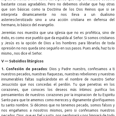
bastante cosas agradables. Pero no debemos olvidar que hay otras
que son básicas como Ia Doctrina de los Dos Reinos que si se
interpreta dinamicamente no nos Ileva a un dualismo
asteriesclerotizado sino a una acción cristiana en defensa del
hermano, Io básico del evangelio.
Jeremías nos muestra que una iglesia que no es profética, sino de
éxito, es como ese pueblo que da espalda al Señor. Si somos cristianos
y Jesús es Ia opción de Dios a los hombres para librarlos de toda
opresión no nos queda sino seguirlo en sus pasos. Pues anda, haz tu Io
mismo., nos dice el Señor.
V — Subsidios litúrgicos
1. Confesión de pecados
: Dios y Padre nuestro, confesamos a ti
nuestros pecados, nuestras flaquezas, nuestras rebeliones y nuestras
innumerables faltas suplicándote en el nombre de nuestro Señor
Jesucristo que nos concedas el perdón. Tu que penetras en los
corazones, que conoces los deseos más íntimos: purifica los
pensamientos de nuestros corazones por Ia inspiracion de tu Espiritu
Santo para que te amemos como mereces y dignamente glorifiquemos
tu santo nombre. Si décimos que no tenemos pecado, somos falsos y
nos engañamos a nosotros mismos, pero si confesamos nuestros
pecados, Dios, que es fiel y justo, nos perdonará y nos limpiará de todo