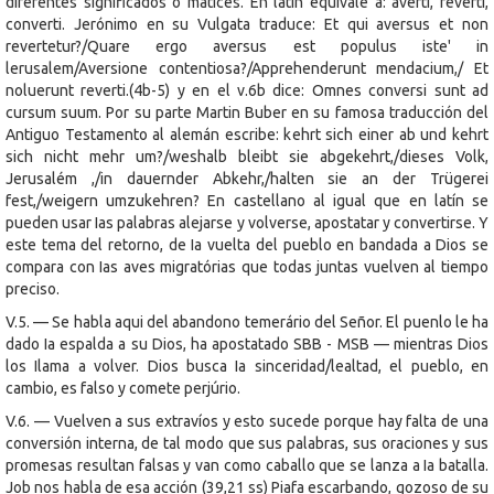
diferentes significados o matices. En latín equivale a: averti, reverti,
converti. Jerónimo en su Vulgata traduce: Et qui aversus et non
revertetur?/Quare ergo aversus est populus iste' in
lerusalem/Aversione contentiosa?/Apprehenderunt mendacium,/ Et
noluerunt reverti.(4b-5) y en el v.6b dice: Omnes conversi sunt ad
cursum suum. Por su parte Martin Buber en su famosa traducción del
Antiguo Testamento al alemán escribe: kehrt sich einer ab und kehrt
sich nicht mehr um?/weshalb bleibt sie abgekehrt,/dieses Volk,
Jerusalém ,/in dauernder Abkehr,/halten sie an der Trügerei
fest,/weigern umzukehren? En castellano al igual que en latín se
pueden usar Ias palabras alejarse y volverse, apostatar y convertirse. Y
este tema del retorno, de Ia vuelta del pueblo en bandada a Dios se
compara con Ias aves migratórias que todas juntas vuelven al tiempo
preciso.
V.5. — Se habla aqui del abandono temerário del Señor. El puenlo le ha
dado Ia espalda a su Dios, ha apostatado SBB - MSB — mientras Dios
los Ilama a volver. Dios busca Ia sinceridad/lealtad, el pueblo, en
cambio, es falso y comete perjúrio.
V.6. — Vuelven a sus extravíos y esto sucede porque hay falta de una
conversión interna, de tal modo que sus palabras, sus oraciones y sus
promesas resultan falsas y van como caballo que se lanza a Ia batalla.
Job nos habla de esa acción (39,21 ss) Piafa escarbando, gozoso de su