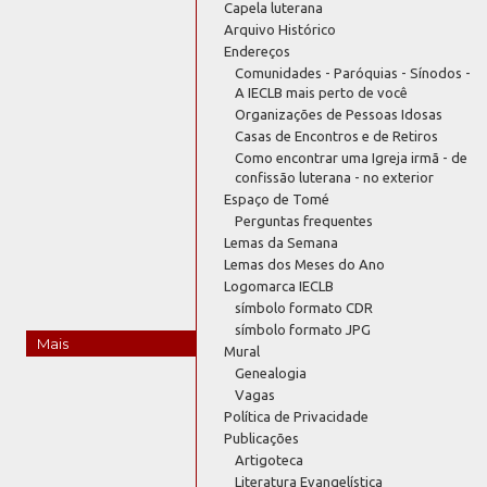
Capela luterana
Arquivo Histórico
Endereços
Comunidades - Paróquias - Sínodos -
A IECLB mais perto de você
Organizações de Pessoas Idosas
Casas de Encontros e de Retiros
Como encontrar uma Igreja irmã - de
confissão luterana - no exterior
Espaço de Tomé
Perguntas frequentes
Lemas da Semana
Lemas dos Meses do Ano
Logomarca IECLB
símbolo formato CDR
símbolo formato JPG
Mais
Mural
Genealogia
Vagas
Política de Privacidade
Publicações
Artigoteca
Literatura Evangelística