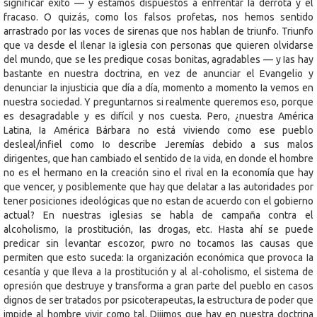
significar éxito — y estamos dispuestos a enfrentar Ia derrota y el
fracaso. O quizás, como los falsos profetas, nos hemos sentido
arrastrado por Ias voces de sirenas que nos hablan de triunfo. Triunfo
que va desde el Ilenar Ia iglesia con personas que quieren olvidarse
del mundo, que se les predique cosas bonitas, agradables — y Ias hay
bastante en nuestra doctrina, en vez de anunciar el Evangelio y
denunciar Ia injusticia que día a día, momento a momento Ia vemos en
nuestra sociedad. Y preguntarnos si realmente queremos eso, porque
es desagradable y es difícil y nos cuesta. Pero, ¿nuestra América
Latina, Ia América Bárbara no está viviendo como ese pueblo
desleal/infiel como Io describe Jeremías debido a sus malos
dirigentes, que han cambiado el sentido de Ia vida, en donde el hombre
no es el hermano en Ia creación sino el rival en Ia economía que hay
que vencer, y posiblemente que hay que delatar a Ias autoridades por
tener posiciones ideológicas que no estan de acuerdo con el gobierno
actual? En nuestras iglesias se habla de campaña contra el
alcoholismo, Ia prostitución, Ias drogas, etc. Hasta ahí se puede
predicar sin levantar escozor, pwro no tocamos Ias causas que
permiten que esto suceda: Ia organización económica que provoca Ia
cesantía y que Ileva a Ia prostitución y al al-coholismo, el sistema de
opresión que destruye y transforma a gran parte del pueblo en casos
dignos de ser tratados por psicoterapeutas, Ia estructura de poder que
impide al hombre vivir como tal. Dijimos que hay en nuestra doctrina