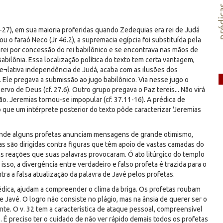
préd
5-27), em sua maioria proferidas quando Zedequias era rei de Judá
o faraó Neco (Jr 46.2), a supremacia egípcia foi substituída pela
 rei por concessão do rei babilônico e se encontrava nas mãos de
abilônia. Essa localização política do texto tem certa vantagem,
 re¬lativa independência de Judá, acaba com as ilusões dos
Ele pregava a submissão ao jugo babilônico. Via nesse jugo o
vo de Deus (cf. 27.6). Outro grupo pregava o Paz tereis... Não virá
ção. Jeremias tornou-se impopular (cf. 37.11-16). A prédica de
 que um intérprete posterior do texto pôde caracterizar 'Jeremias
, onde alguns profetas anunciam mensagens de grande otimismo,
s são dirigidas contra figuras que têm apoio de vastas camadas do
as reações que suas palavras provocaram. Ó ato litúrgico do templo
o, a divergência entre verdadeiro e falso profeta é trazida para o
a a falsa atualização da palavra de Javé pelos profetas.
édica, ajudam a compreender o clima da briga. Os profetas roubam
 Javé. O logro não consiste no plágio, mas na ânsia de querer ser o
e. O v. 32 tem a característica de ataque pessoal, compreensível
. É preciso ter o cuidado de não ver rápido demais todos os profetas