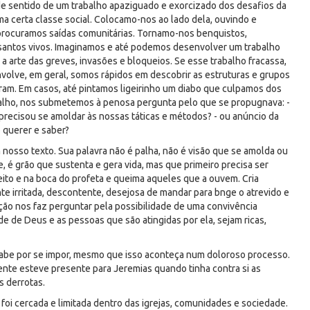
e sentido de um trabalho apaziguado e exorcizado dos desafios da
a certa classe social. Colocamo-nos ao lado dela, ouvindo e
rocuramos saídas comunitárias. Tornamo-nos benquistos,
santos vivos. Imaginamos e até podemos desenvolver um trabalho
a arte das greves, invasões e bloqueios. Se esse trabalho fracassa,
volve, em geral, somos rápidos em descobrir as estruturas e grupos
haram. Em casos, até pintamos ligeirinho um diabo que culpamos dos
balho, nos submetemos à penosa pergunta pelo que se propugnava: -
 precisou se amoldar às nossas táticas e métodos? - ou anúncio da
 querer e saber?
nosso texto. Sua palavra não é palha, não é visão que se amolda ou
 é grão que sustenta e gera vida, mas que primeiro precisa ser
peito e na boca do profeta e queima aqueles que a ouvem. Cria
e irritada, descontente, desejosa de mandar para bnge o atrevido e
ção nos faz perguntar pela possibilidade de uma convivência
e de Deus e as pessoas que são atingidas por ela, sejam ricas,
 acabe por se impor, mesmo que isso aconteça num doloroso processo.
ente esteve presente para Jeremias quando tinha contra si as
s derrotas.
foi cercada e limitada dentro das igrejas, comunidades e sociedade.