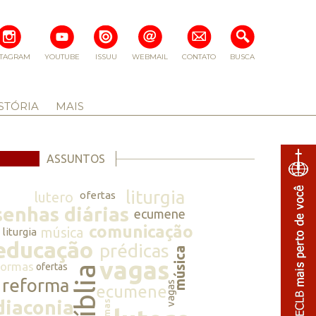
STAGRAM
YOUTUBE
ISSUU
WEBMAIL
CONTATO
BUSCA
STÓRIA
MAIS
ASSUNTOS
liturgia
lutero
ofertas
senhas diárias
ecumene
comunicação
música
liturgia
educação
prédicas
música
vagas
normas
ofertas
bíblia
reforma
vagas
ecumene
diaconia