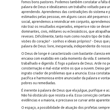
fomos bons pastores. Podemos também constatar a falta d
palavra de Deus e idealizamos um trabalho voltado para um
aprendendo. Aprendemos das contradições do sistema e p
estimados pelas pessoas, em alguns casos até pequenos 
social, aprendemos a reivindicar em conjunto, aprendemos 
não traz os resultados esperados, emperra e não se desen
dominantes, civis, militares ou eclesiásticos, que atrapal
reveses. Dificilmente, tanto num como noutro tipo de tra
visões do coração? - sonhos e ideais próprios? - Deus que
palavra de Deus: livre, inesperada, independente do nosso
O Deus de longe é caracterizado com bastante clareza em 
encaixa com exatidão em cada momento da vida. E semente,
trabalhado e digerido. É fogo a palavra de Deus. Arde no 
consternação e mal-estar entre os que a ouvem. Deixa gent
ingrato criador de problemas que a anuncia. Essa constata
pacífica e harmoniosa entre anunciador da palavra e vontad
pobres ou remediadas.
É inerente à palavra de Deus que ela julgue, purifique e
Não há obstáculo que resista a ela. Essa convicção certam
evidências e a maioria, e precisava se curvar ante aparente
O espaço, a possibilidade de atuação dos profetas sempre 