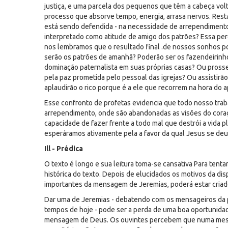
justiça, e uma parcela dos pequenos que têm a cabeça volt
processo que absorve tempo, energia, arrasa nervos. Resta
está sendo defendida - na necessidade de arrependimento
interpretado como atitude de amigo dos patrões? Essa p
nos lembramos que o resultado final .de nossos sonhos p
serão os patrões de amanhã? Poderão ser os fazendeirinh
dominação paternalista em suas próprias casas? Ou pross
pela paz prometida pelo pessoal das igrejas? Ou assistirã
aplaudirão o rico porque é a ele que recorrem na hora do 
Esse confronto de profetas evidencia que todo nosso tr
arrependimento, onde são abandonadas as visões do coraç
capacidade de fazer frente a todo mal que destrói a vida 
esperáramos ativamente pela a favor da qual Jesus se deu
Ill - Prédica
O texto é longo e sua leitura toma-se cansativa Para tenta
histórica do texto. Depois de elucidados os motivos da d
importantes da mensagem de Jeremias, poderá estar criado
Dar uma de Jeremias - debatendo com os mensageiros da p
tempos de hoje - pode ser a perda de uma boa oportunidade
mensagem de Deus. Os ouvintes percebem que numa mesma i