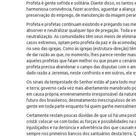
Profeta é gente sofrida e solitária. Diante disso, os tantos
harmoniosa convivência, fazer acordos, aguentar a aliança 
preservação do emprego, de manutenção da imagem perant
Profeta e profetas continuam existindo e pregando nas mes
absorver e neutralizar qualquer tipo de pregação. Toda a 
neutralização. As comunidades têm seus meios de elimina
casos extremos, optam peto profeta da paz e da acomodaç
no seio das igrejas. Como às igrejas (estrutura-direção) t
de dar razão ao que, no momento, lhes parece render mai
aqueles profetas que falam melhor ou que pisam o cenário 
profeta precisa abandonar o campo das disputas com o am
dado razão a Jeremias, neste confronto e em outros, ele e
Os sinais da tempestade do Senhor estão af para todo mu
e terra; governo cada vez mais abertamente manobrado po
em causa própria; envenenamento irresponsável da natureza
futuro dos brasileiros; desmatamento inescrupuloso de i
gente em toda parte enquanto há quem ganhe mensalmente 
Certamente restam poucas dúvidas de que só há uma postur
cristã: colocar-se com todas as forças e possibilidades 
injustiçados e na denúncia e advertência dos que causam 
sempre nos primeiros bancos dos santuários desta terra. 