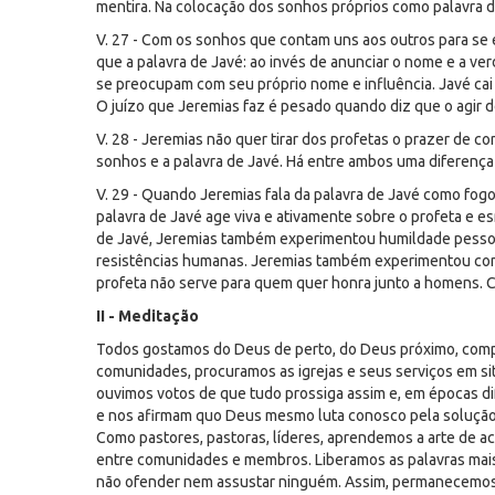
mentira. Na colocação dos sonhos próprios como palavra de
V. 27 - Com os sonhos que contam uns aos outros para se
que a palavra de Javé: ao invés de anunciar o nome e a ve
se preocupam com seu próprio nome e influência. Javé c
O juízo que Jeremias faz é pesado quando diz que o agir d
V. 28 - Jeremias não quer tirar dos profetas o prazer de 
sonhos e a palavra de Javé. Há entre ambos uma diferença
V. 29 - Quando Jeremias fala da palavra de Javé como fogo 
palavra de Javé age viva e ativamente sobre o profeta e es
de Javé, Jeremias também experimentou humildade pessoa
resistências humanas. Jeremias também experimentou como 
profeta não serve para quem quer honra junto a homens. Ca
II - Meditação
Todos gostamos do Deus de perto, do Deus próximo, compa
comunidades, procuramos as igrejas e seus serviços em si
ouvimos votos de que tudo prossiga assim e, em épocas 
e nos afirmam quo Deus mesmo luta conosco pela soluçã
Como pastores, pastoras, líderes, aprendemos a arte de a
entre comunidades e membros. Liberamos as palavras mai
não ofender nem assustar ninguém. Assim, permanecemos 