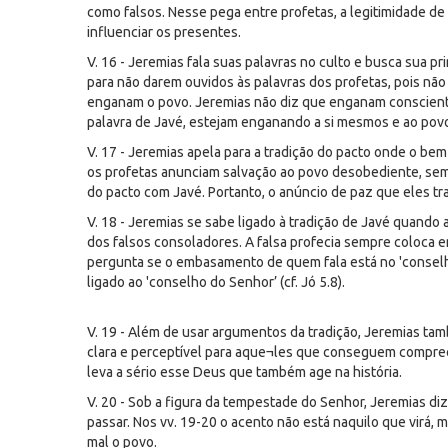
como falsos. Nesse pega entre profetas, a legitimidade de
influenciar os presentes.
V. 16 - Jeremias fala suas palavras no culto e busca sua 
para não darem ouvidos às palavras dos profetas, pois não
enganam o povo. Jeremias não diz que enganam conscientem
palavra de Javé, estejam enganando a si mesmos e ao pov
V. 17 - Jeremias apela para a tradição do pacto onde o be
os profetas anunciam salvação ao povo desobediente, sem 
do pacto com Javé. Portanto, o anúncio de paz que eles tr
V. 18 - Jeremias se sabe ligado à tradição de Javé quando
dos falsos consoladores. A falsa profecia sempre coloca em
pergunta se o embasamento de quem fala está no 'conselh
ligado ao 'conselho do Senhor’ (cf. Jó 5.8).
V. 19 - Além de usar argumentos da tradição, Jeremias tam
clara e perceptível para aque¬les que conseguem compree
leva a sério esse Deus que também age na história.
V. 20 - Sob a figura da tempestade do Senhor, Jeremias d
passar. Nos vv. 19-20 o acento não está naquilo que vir
mal o povo.