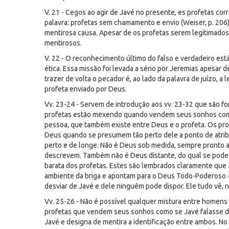
V. 21 - Cegos ao agir de Javé no presente, es profetas co
palavra: profetas sem chamamento e envio (Weiser, p. 206)
mentirosa causa. Apesar de os profetas serem legitimados
mentirosos.
V. 22 - O reconhecimento último do falso e verdadeiro est
ética. Essa missão foi levada a sério por Jeremias apesar 
trazer de volta o pecador é, ao lado da palavra de juízo, a
profeta enviado por Deus.
Vv. 23-24 - Servem de introdução aos vv. 23-32 que são f
profetas estão mexendo quando vendem seus sonhos como 
pessoa, que também existe entre Deus e o profeta. Os p
Deus quando se presumem tão perto dele a ponto de atrib
perto e de longe. Não é Deus sob medida, sempre pronto a 
descrevem. Também não é Deus distante, do qual se pode 
barata dos profetas. Estes são lembrados claramente que
ambiente da briga e apontam para o Deus Todo-Poderoso -
desviar de Javé e dele ninguém pode dispor. Ele tudo vê,
Vv. 25-26 - Não é possível qualquer mistura entre homens 
profetas que vendem seus sonhos como se Javé falasse de 
Javé e designa de mentira a identificação entre ambos. N