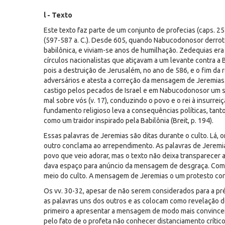
l - Texto
Este texto faz parte de um conjunto de profecias (caps. 2
(597-587 a. C.). Desde 605, quando Nabucodonosor derrotou 
babilônica, e viviam-se anos de humilhação. Zedequias era
círculos nacionalistas que atiçavam a um levante contra a B
pois a destruição de Jerusalém, no ano de 586, e o fim da
adversários e atesta a correção da mensagem de Jeremias. 
castigo pelos pecados de Israel e em Nabucodonosor um ser
mal sobre vós (v. 17), conduzindo o povo e o rei à insurrei
fundamento religioso leva a consequências políticas, tanto
como um traidor inspirado pela Babilônia (Breit, p. 194).
Essas palavras de Jeremias são ditas durante o culto. Lá
outro conclama ao arrependimento. As palavras de Jeremia
povo que veio adorar, mas o texto não deixa transparecer 
dava espaço para anúncio da mensagem de desgraça. Com iss
meio do culto. A mensagem de Jeremias o um protesto contr
Os vv. 30-32, apesar de não serem considerados para a pr
as palavras uns dos outros e as colocam como revelação de
primeiro a apresentar a mensagem de modo mais convincent
pelo fato de o profeta não conhecer distanciamento crítico