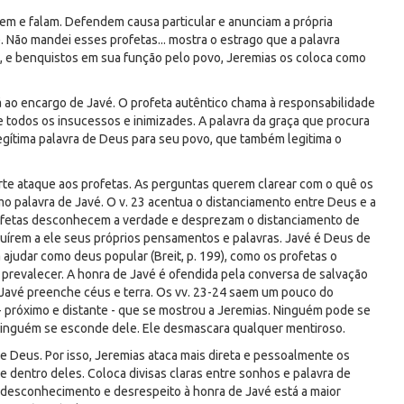
rrem e falam. Defendem causa particular e anunciam a própria
. Não mandei esses profetas... mostra o estrago que a palavra
, e benquistos em sua função pelo povo, Jeremias os coloca como
á ao encargo de Javé. O profeta autêntico chama à responsabilidade
de todos os insucessos e inimizades. A palavra da graça que procura
 legítima palavra de Deus para seu povo, que também legitima o
orte ataque aos profetas. As perguntas querem clarear com o quê os
palavra de Javé. O v. 23 acentua o distanciamento entre Deus e a
rofetas desconhecem a verdade e desprezam o distanciamento de
uírem a ele seus próprios pensamentos e palavras. Javé é Deus de
ajudar como deus popular (Breit, p. 199), como os profetas o
prevalecer. A honra de Javé é ofendida pela conversa de salvação
 Javé preenche céus e terra. Os vv. 23-24 saem um pouco do
 próximo e distante - que se mostrou a Jeremias. Ninguém pode se
 ninguém se esconde dele. Ele desmascara qualquer mentiroso.
e Deus. Por isso, Jeremias ataca mais direta e pessoalmente os
dentro deles. Coloca divisas claras entre sonhos e palavra de
o desconhecimento e desrespeito à honra de Javé está a maior