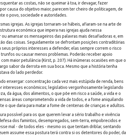
 esquentar as costas, não se queimar à toa, ir devagar, fazer
por causa do objetivo maior, parecem ter cheiro de politicagem, de
e o povo, sociedade e autoridades.
mas igrejas. As igrejas tornaram-se hábeis, afiaram-se na arte de
estrutura económica que impera nas igrejas ajuda nessa
r ou amansar os mensageiros das palavras mais desafiadoras e, em
ão das coisas. Seguidamente se defrontam posições contraditórias
êm seus próprios interesses a defender, elas sempre correm o risco
s trunfos ou causar menos problemas. Poderão receber apoio
com maior petulância (Kirst, p. 207). Há inúmeras ocasiões em que o
argo sabor da derrota em sua boca. Mesmo que a história tenha
stava do lado perdedor.
ndo enxergar: concentração cada vez mais estúpida de renda, bens
r interesses econômicos; legislativo vergonhosamente legislando
, da água, dos alimentos, o que põe em risco a saúde, a vida e o
mensas áreas comprometendo a vida de todos, e a fome aniquilando
o que daria para matar a fome de centenas de crianças e adultos.
a possível para os que querem levar a sério trabalho e vivência
na defesa dos famintos, desempregados, sem-terra, empobrecidos e
esse mal - de todos eles - mesmo os que tentam driblar, sentando
Quem assume essa postura terá contra si os detentores do poder, da