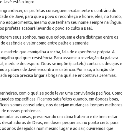
 Javé está o logro.
 engrandecer, os profetas conseguem exatamente o contrário do
rdade de Javé, para que o povo o reconheça e honre, eles, no fundo,
ai no esquecimento, mesmo que tenham seu nome sempre na língua.
os profetas acabará levando o povo ao culto a Baal.
contarem seus sonhos, mas que coloquem a clara distinção entre os
 de essência e valor como entre palha e semente.
e martelo que esmigalha a rocha, fala de experiência própria. A
migalha qualquer resistência. Para assumir a revelação da palavra
l, medo e desespero. Deus se impõe (martelo) contra os desejos e
a palavra de Javé encontra resistência. Por isso, a função de
da época precisa brigar a briga na qual se encontrava Jeremias.
nheirão, com o qual se pode levar uma convivência pacifica. Como
tuações específicas. Ficamos satisfeitos quando, em épocas boas,
difíceis somos consolados, nos desejam mudanças, tempos melhores
o de nossos problemas.
comodar as coisas, preservando um clima fraterno e de bem-estar
s desafiadoras de Deus, em doses pequenas, no ponto certo para
os anos desejados num mesmo lugar e ao sair, ouviremos que