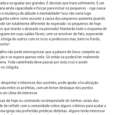
ada a se igualar aos grandes. É decisão que trará sofrimento. É um
ria ainda capacidade e forças para incluir os pequenos - cuja causa
 e mudança de atitude e mentalidade? Isso não seria logo
ergunta sobre como assumir a causa dos pequenos aumenta quando
ode ser totalmente diferente do esperado: os pequenos de hoje
os que tirarão o atrasado na peonada? Manterão todo o esquema de
eguem em suas saídas fáceis, sem se envolver de fato, esperando
o à briga do outros com os ricos e poderosos mas, bem no fundo,
aperto?
abalho não pode menosprezar que a palavra de Deus compele ao
ão e se espera apenas nele. Só então se poderá ter realmente
plena. Toda caminhada deve passar por esta cruz e assim
 no Gólgota.
r despertar o Interesse dos ouvintes, pode ajudar a localização
isputa entre os profetas, com um breve destaque dos pontos
 um clima de interesse.
az de hoje ou centrando na tempestade do Senhor, sinais dos
 de refletir com a comunidade sobre alguns critérios para acatar a
greja são proferidas prédicas distintas. Alguns terão interesse