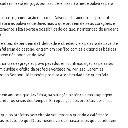
 cada um está em jogo, por isso Jeremias não mede palavras para
principal argumentação no pacto. Adverte claramente os presentes
 falam as palavras de Javé, mas o que provém de seus corações, e
ente. Fica aberta a possibilidade de que, na intenção de pregar a
o.
m e a paz dependem da fidelidade e obediência à palavra de Javé. Se
falarem de castigo, entram em conflito com as exigências básicas
azem não pode vir de Javé.
 anuncia desgraça ao povo pecador, em contraposição às palavras
 dúvida o efeito da profecia verdadeira. Por isso, Jeremias
o do Senhor’. Jó também procura a legitimidade de quem fala
bém anuncia que Javé fala, na situação histórica, uma linguagem
nder os sinais dos tempos. Em oposição aos profetas, Jeremias
iz que os profetas perceberão seu engano quando a catástrofe
á, mas no fato de que Deus mesmo vai desmascarar os que conduzem