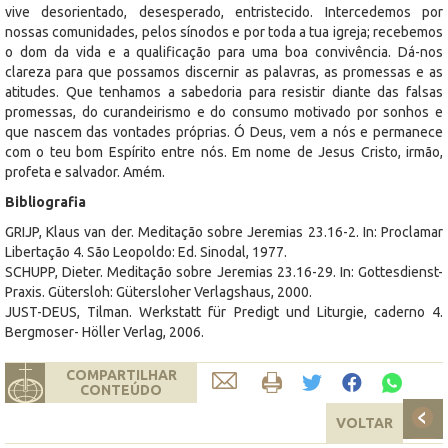
vive desorientado, desesperado, entristecido. Intercedemos por
nossas comunidades, pelos sínodos e por toda a tua igreja; recebemos
o dom da vida e a qualificação para uma boa convivência. Dá-nos
clareza para que possamos discernir as palavras, as promessas e as
atitudes. Que tenhamos a sabedoria para resistir diante das falsas
promessas, do curandeirismo e do consumo motivado por sonhos e
que nascem das vontades próprias. Ó Deus, vem a nós e permanece
com o teu bom Espírito entre nós. Em nome de Jesus Cristo, irmão,
profeta e salvador. Amém.
Bibliografia
GRIJP, Klaus van der. Meditação sobre Jeremias 23.16-2. In: Proclamar
Libertação 4. São Leopoldo: Ed. Sinodal, 1977.
SCHUPP, Dieter. Meditação sobre Jeremias 23.16-29. In: Gottesdienst-
Praxis. Gütersloh: Gütersloher Verlagshaus, 2000.
JUST-DEUS, Tilman. Werkstatt für Predigt und Liturgie, caderno 4.
Bergmoser- Höller Verlag, 2006.
COMPARTILHAR
CONTEÚDO
VOLTAR