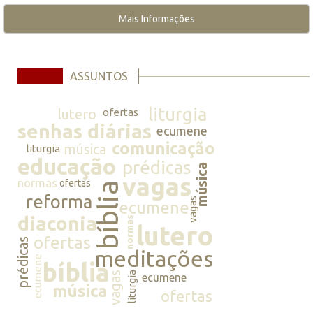
Mais Informações
ASSUNTOS
liturgia
lutero
ofertas
senhas diárias
ecumene
comunicação
música
liturgia
educação
prédicas
música
vagas
normas
ofertas
bíblia
reforma
vagas
ecumene
diaconia
normas
lutero
ofertas
prédicas
meditações
ecumene
bíblia
vagas
liturgia
ecumene
música
ofertas