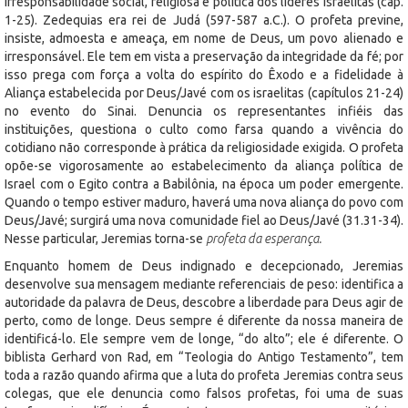
irresponsabilidade social, religiosa e política dos líderes israelitas (cap.
1-25). Zedequias era rei de Judá (597-587 a.C.). O profeta previne,
insiste, admoesta e ameaça, em nome de Deus, um povo alienado e
irresponsável. Ele tem em vista a preservação da integridade da fé; por
isso prega com força a volta do espírito do Êxodo e a fidelidade à
Aliança estabelecida por Deus/Javé com os israelitas (capítulos 21-24)
no evento do Sinai. Denuncia os representantes infiéis das
instituições, questiona o culto como farsa quando a vivência do
cotidiano não corresponde à prática da religiosidade exigida. O profeta
opõe-se vigorosamente ao estabelecimento da aliança política de
Israel com o Egito contra a Babilônia, na época um poder emergente.
Quando o tempo estiver maduro, haverá uma nova aliança do povo com
Deus/Javé; surgirá uma nova comunidade fiel ao Deus/Javé (31.31-34).
Nesse particular, Jeremias torna-se
profeta da esperança.
Enquanto homem de Deus indignado e decepcionado, Jeremias
desenvolve sua mensagem mediante referenciais de peso: identifica a
autoridade da palavra de Deus, descobre a liberdade para Deus agir de
perto, como de longe. Deus sempre é diferente da nossa maneira de
identificá-lo. Ele sempre vem de longe, “do alto”; ele é diferente. O
biblista Gerhard von Rad, em “Teologia do Antigo Testamento”, tem
toda a razão quando afirma que a luta do profeta Jeremias contra seus
colegas, que ele denuncia como falsos profetas, foi uma de suas