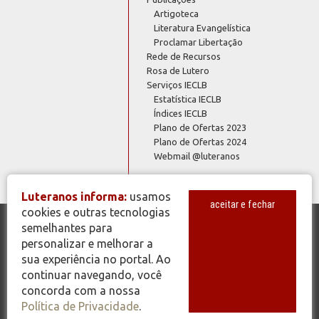
Artigoteca
Literatura Evangelística
Proclamar Libertação
Rede de Recursos
Rosa de Lutero
Serviços IECLB
Estatística IECLB
Índices IECLB
Plano de Ofertas 2023
Plano de Ofertas 2024
Webmail @luteranos
Luteranos informa:
usamos
aceitar e fechar
cookies e outras tecnologias
semelhantes para
© Copyright 2026 - Todos os Direitos Reservados - IECLB - Igreja
personalizar e melhorar a
Evangélica de Confissão Luterana no Brasil - Portal Luteranos -
sua experiência no portal. Ao
www.luteranos.com.br
continuar navegando, você
concorda com a nossa
Política de Privacidade
.