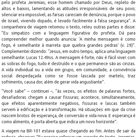
pelo profeta Jeremias, esse homem chamado por Deus, repleto de
altos e baixos, lamentando as atitudes irresponsáveis de seu povo;
silenciar era impossível, as farsas careciam de denúncia, porque o povo
de Israel, vivendo dopado, é levado facilmente à falsa segurança”. A
companheira de viagem retomou o texto, releu outras partes e disse:
“Eu simpatizo com a linguagem figurativa do profeta. Dá para
compreender melhor quando anuncia: ‘A minha mensagem é como
fogo, é semelhante à marreta que quebra grandes pedras’ (v. 29)”.
Complementei dizendo: “Jesus, em outro tempo, aplica uma linguagem
semelhante: Lucas 12.49ss. A mensagem é forte, não é fácil viver com
as sobras do fogo, tudo é destruído e o que permanece são as cinzas.
A vida individual ou a vida em grupo, em comunidade, a convivência
social despedaçada como se fosse lascada por martelo, traz
sofrimento, causa dor, além de gerar vida angustiante”.
“Você sabe” – continuei –, “às vezes, os efeitos de palavras fortes,
desafiadoras chegam a causar fissuras; acontece, simultaneamente,
que efeitos aparentemente negativos, fissuras e lascas também
servem à edificação e à transformação. Há situações em que da crise
nascem brotos de esperança, de conversão e vida nova. E esperança é
como alimento, é porta aberta que indica um novo horizonte”.
A viagem na BR-101 estava quase chegando ao fim. Antes de sair da
rodovia, observei: “Eu preciso reforçar um aspecto do texto. Jeremias,