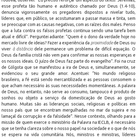
esse profeta tão humano e autêntico chamado por Deus (1.4-10),
denuncia vigorosamente os pregadores dispostos a nivelar tudo,
líderes que, em público, se acostumaram a passar massa e tinta, sem
se preocupar com as causas negativas, com as raízes dos males. Penso
que a luta contra os falsos profetas continua sendo uma tarefa bem
atual e difícil”. Perguntei adiante: “Quem é o dono da verdade hoje no
mercado livre de ideias? Fazer a experiência da
proximidade
de Deus ou
viver
à distância
dele permanece um problema de difícil equação. O
Deus da família cristã não vem para confirmar as nossas esperanças e
os nossos ideais. O juízo de Deus faz parte do evangelho”. Foi na cruz
de Gólgota que se manifestou a ira de Deus e, simultaneamente, se
evidenciou o seu grande amor. Acentuei: “No mundo religioso
brasileiro, a fé está sendo mercantilizada e as pessoas consomem o
que acham necessário às suas necessidades momentâneas. A palavra
de Deus, no entanto, não serve ao consumo, tampouco é produto de
sonhos ou objeto a serviço da domesticação de Deus ao gosto
humano. Muitas são as lideranças sociais, religiosas e políticas em
nosso país que se encontram mergulhadas no mar da sujeira e no
lamaçal da corrupção e da falsidade”. Nesse contexto, olhando para a
missão de quem exerce o ministério da Palavra na IECLB, é necessário
que se tenha clareza sobre o nosso papel na sociedade e o que de nós
se espera na vida comunitária. Nós, ministros e ministras, líderes