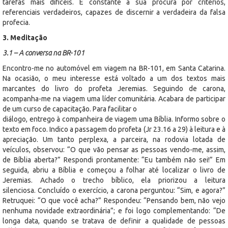
tarefas mais difíceis. É constante a sua procura por critérios,
referenciais verdadeiros, capazes de discernir a verdadeira da falsa
profecia.
3. Meditação
3.1 – A conversa na BR-101
Encontro-me no automóvel em viagem na BR-101, em Santa Catarina.
Na ocasião, o meu interesse está voltado a um dos textos mais
marcantes do livro do profeta Jeremias. Seguindo de carona,
acompanha-me na viagem uma líder comunitária. Acabara de participar
de um curso de capacitação. Para facilitar o
diálogo, entrego à companheira de viagem uma Bíblia. Informo sobre o
texto em foco. Indico a passagem do profeta (Jr 23.16 a 29) à leitura e à
apreciação. Um tanto perplexa, a parceira, na rodovia lotada de
veículos, observou: “O que vão pensar as pessoas vendo-me, assim,
de Bíblia aberta?” Respondi prontamente: “Eu também não sei!” Em
seguida, abriu a Bíblia e começou a folhar até localizar o livro de
Jeremias. Achado o trecho bíblico, ela priorizou a leitura
silenciosa. Concluído o exercício, a carona perguntou: “Sim, e agora?”
Retruquei: “O que você acha?” Respondeu: “Pensando bem, não vejo
nenhuma novidade extraordinária”; e foi logo complementando: “De
longa data, quando se tratava de definir a qualidade de pessoas