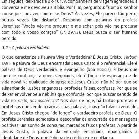
Em seguida, deixamos a BR-101. A companheira de viagem agradeceu a
conversa e me devolveu a Bíblia. Por fi m, perguntou: “Como o senhor
consegue conviver com esse Deus? Às vezes, Ele parece tão perto,
outras vezes tão distante”. Respondi com palavras do profeta
Jeremias: “Vocês vão me procurar e me achar, pois vão me procurar
com todo o vosso coração” (Jr. 29.13). Deus busca o ser humano
perdido.
3.2 – A palavra verdadeira
O que caracteriza a Palavra Viva e Verdadeira? É Jesus Cristo,
Verbum
Dei
= a palavra de Deus encarnada! Jesus Cristo é o referencial. Ele é
palavra de Deus verdadeira, é evangelho (boa notícia). É Deus que
merece confiança, a quem seguimos, ele é fonte de esperança e de
vida nova! Na qualidade de igreja de Jesus Cristo, não há por que se
alimentar de ilusões enganosas, profecias falsas, confusas. Por que se
deixar envolver pela neblina que confunde, por que buscar sentido de
vida no
nada, nas aparências
? Nos dias de hoje, há tantos profetas e
profetisas que vendem caro as suas palavras, mas não falam a verdade.
Em Jesus Cristo chegou “de longe” o verdadeiro profeta de Deus. O
profeta Jeremias admoesta a desconfiar da enxurrada de mensagens
positivas, um sonho de consumo, marcados falsos profetas. A partir de
Jesus Cristo, a palavra da Verdade encarnada, enxergamos a
identidade de Deus, que é digna de crédito e de confiança.