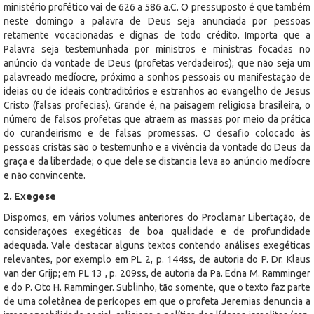
ministério profético vai de 626 a 586 a.C. O pressuposto é que também
neste domingo a palavra de Deus seja anunciada por pessoas
retamente vocacionadas e dignas de todo crédito. Importa que a
Palavra seja testemunhada por ministros e ministras focadas no
anúncio da vontade de Deus (profetas verdadeiros); que não seja um
palavreado medíocre, próximo a sonhos pessoais ou manifestação de
ideias ou de ideais contraditórios e estranhos ao evangelho de Jesus
Cristo (falsas profecias). Grande é, na paisagem religiosa brasileira, o
número de falsos profetas que atraem as massas por meio da prática
do curandeirismo e de falsas promessas. O desafio colocado às
pessoas cristãs são o testemunho e a vivência da vontade do Deus da
graça e da liberdade; o que dele se distancia leva ao anúncio medíocre
e não convincente.
2. Exegese
Dispomos, em vários volumes anteriores do Proclamar Libertação, de
considerações exegéticas de boa qualidade e de profundidade
adequada. Vale destacar alguns textos contendo análises exegéticas
relevantes, por exemplo em PL 2, p. 144ss, de autoria do P. Dr. Klaus
van der Grijp; em PL 13 , p. 209ss, de autoria da Pa. Edna M. Ramminger
e do P. Oto H. Ramminger. Sublinho, tão somente, que o texto faz parte
de uma coletânea de perícopes em que o profeta Jeremias denuncia a