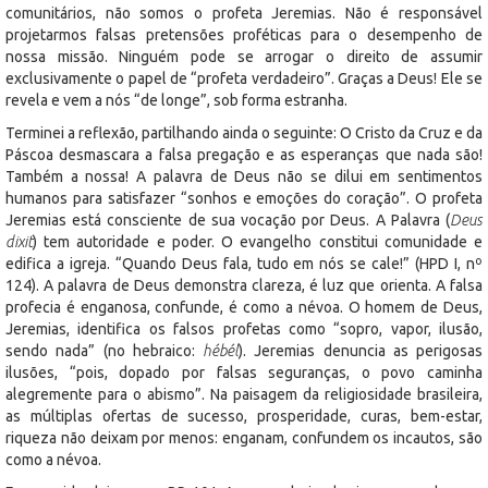
comunitários, não somos o profeta Jeremias. Não é responsável
projetarmos falsas pretensões proféticas para o desempenho de
nossa missão. Ninguém pode se arrogar o direito de assumir
exclusivamente o papel de “profeta verdadeiro”. Graças a Deus! Ele se
revela e vem a nós “de longe”, sob forma estranha.
Terminei a reflexão, partilhando ainda o seguinte: O Cristo da Cruz e da
Páscoa desmascara a falsa pregação e as esperanças que nada são!
Também a nossa! A palavra de Deus não se dilui em sentimentos
humanos para satisfazer “sonhos e emoções do coração”. O profeta
Jeremias está consciente de sua vocação por Deus. A Palavra (
Deus
dixit
) tem autoridade e poder. O evangelho constitui comunidade e
edifica a igreja. “Quando Deus fala, tudo em nós se cale!” (HPD I, nº
124). A palavra de Deus demonstra clareza, é luz que orienta. A falsa
profecia é enganosa, confunde, é como a névoa. O homem de Deus,
Jeremias, identifica os falsos profetas como “sopro, vapor, ilusão,
sendo nada” (no hebraico:
hébél
). Jeremias denuncia as perigosas
ilusões, “pois, dopado por falsas seguranças, o povo caminha
alegremente para o abismo”. Na paisagem da religiosidade brasileira,
as múltiplas ofertas de sucesso, prosperidade, curas, bem-estar,
riqueza não deixam por menos: enganam, confundem os incautos, são
como a névoa.