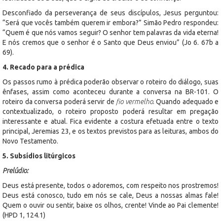
Desconfiado da perseverança de seus discípulos, Jesus perguntou:
“Será que vocês também querem ir embora?” Simão Pedro respondeu:
“Quem é que nós vamos seguir? O senhor tem palavras da vida eterna!
E nós cremos que o senhor é o Santo que Deus enviou” (Jo 6. 67b a
69).
4. Recado para a prédica
Os passos rumo à prédica poderão observar o roteiro do diálogo, suas
ênfases, assim como aconteceu durante a conversa na BR-101. O
roteiro da conversa poderá servir de
fio vermelho
. Quando adequado e
contextualizado, o roteiro proposto poderá resultar em pregação
interessante e atual. Fica evidente a costura efetuada entre o texto
principal, Jeremias 23, e os textos previstos para as leituras, ambos do
Novo Testamento.
5. Subsídios litúrgicos
Prelúdio:
Deus está presente, todos o adoremos, com respeito nos prostremos!
Deus está conosco, tudo em nós se cale, Deus a nossas almas fale!
Quem o ouvir ou sentir, baixe os olhos, crente! Vinde ao Pai clemente!
(HPD 1, 124.1)