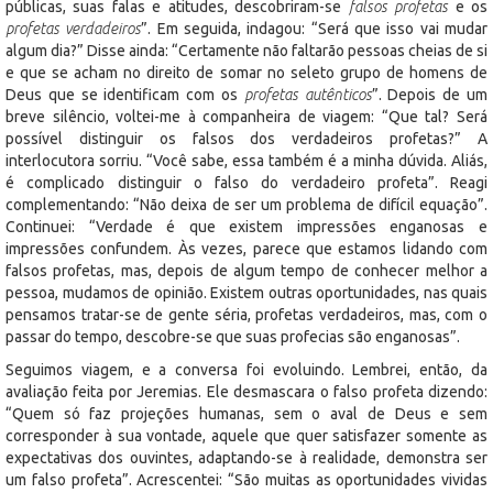
públicas, suas falas e atitudes, descobriram-se
falsos profetas
e os
profetas verdadeiros
”. Em seguida, indagou: “Será que isso vai mudar
algum dia?” Disse ainda: “Certamente não faltarão pessoas cheias de si
e que se acham no direito de somar no seleto grupo de homens de
Deus que se identificam com os
profetas autênticos
”. Depois de um
breve silêncio, voltei-me à companheira de viagem: “Que tal? Será
possível distinguir os falsos dos verdadeiros profetas?” A
interlocutora sorriu. “Você sabe, essa também é a minha dúvida. Aliás,
é complicado distinguir o falso do verdadeiro profeta”. Reagi
complementando: “Não deixa de ser um problema de difícil equação”.
Continuei: “Verdade é que existem impressões enganosas e
impressões confundem. Às vezes, parece que estamos lidando com
falsos profetas, mas, depois de algum tempo de conhecer melhor a
pessoa, mudamos de opinião. Existem outras oportunidades, nas quais
pensamos tratar-se de gente séria, profetas verdadeiros, mas, com o
passar do tempo, descobre-se que suas profecias são enganosas”.
Seguimos viagem, e a conversa foi evoluindo. Lembrei, então, da
avaliação feita por Jeremias. Ele desmascara o falso profeta dizendo:
“Quem só faz projeções humanas, sem o aval de Deus e sem
corresponder à sua vontade, aquele que quer satisfazer somente as
expectativas dos ouvintes, adaptando-se à realidade, demonstra ser
um falso profeta”. Acrescentei: “São muitas as oportunidades vividas