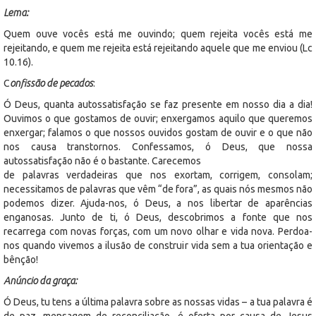
Lema:
Quem ouve vocês está me ouvindo; quem rejeita vocês está me
rejeitando, e quem me rejeita está rejeitando aquele que me enviou (Lc
10.16).
C
onfissão de pecados
:
Ó Deus, quanta autossatisfação se faz presente em nosso dia a dia!
Ouvimos o que gostamos de ouvir; enxergamos aquilo que queremos
enxergar; falamos o que nossos ouvidos gostam de ouvir e o que não
nos causa transtornos. Confessamos, ó Deus, que nossa
autossatisfação não é o bastante. Carecemos
de palavras verdadeiras que nos exortam, corrigem, consolam;
necessitamos de palavras que vêm “de fora”, as quais nós mesmos não
podemos dizer. Ajuda-nos, ó Deus, a nos libertar de aparências
enganosas. Junto de ti, ó Deus, descobrimos a fonte que nos
recarrega com novas forças, com um novo olhar e vida nova. Perdoa-
nos quando vivemos a ilusão de construir vida sem a tua orientação e
bênção!
Anúncio da graça:
Ó Deus, tu tens a última palavra sobre as nossas vidas – a tua palavra é
de paz, mensagem de reconciliação, é oferta por causa de Jesus