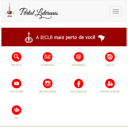
Toggle
naviga
BUSCA
CONTATO
WEBMAIL
ISSUU
YOUTUBE
INSTAGRAM
FACEBOOK
PRIVACIDADE
SIG