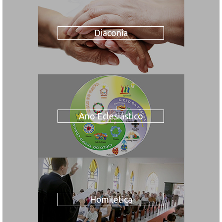
Diaconia
Ano Eclesiástico
Homilética