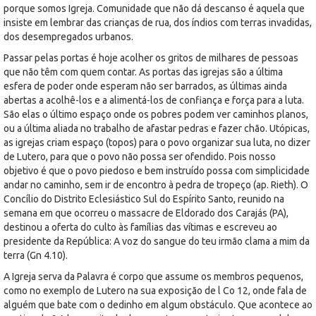
porque somos Igreja. Comunidade que não dá descanso é aquela que
insiste em lembrar das crianças de rua, dos índios com terras invadidas,
dos desempregados urbanos.
Passar pelas portas é hoje acolher os gritos de milhares de pessoas
que não têm com quem contar. As portas das igrejas são a última
esfera de poder onde esperam não ser barrados, as últimas ainda
abertas a acolhê-los e a alimentá-los de confiança e força para a luta.
São elas o último espaço onde os pobres podem ver caminhos planos,
ou a última aliada no trabalho de afastar pedras e fazer chão. Utópicas,
as igrejas criam espaço (topos) para o povo organizar sua luta, no dizer
de Lutero, para que o povo não possa ser ofendido. Pois nosso
objetivo é que o povo piedoso e bem instruído possa com simplicidade
andar no caminho, sem ir de encontro à pedra de tropeço (ap. Rieth). O
Concílio do Distrito Eclesiástico Sul do Espírito Santo, reunido na
semana em que ocorreu o massacre de Eldorado dos Carajás (PA),
destinou a oferta do culto às famílias das vítimas e escreveu ao
presidente da República: A voz do sangue do teu irmão clama a mim da
terra (Gn 4.10).
A Igreja serva da Palavra é corpo que assume os membros pequenos,
como no exemplo de Lutero na sua exposição de l Co 12, onde fala de
alguém que bate com o dedinho em algum obstáculo. Que acontece ao