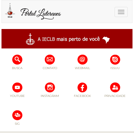
Toggle
naviga
BUSCA
CONTATO
WEBMAIL
ISSUU
YOUTUBE
INSTAGRAM
FACEBOOK
PRIVACIDADE
SIG