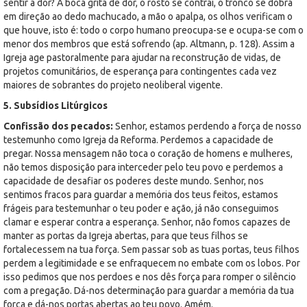
sentir a dor? A boca grita de dor, o rosto se contrai, o tronco se dobra
em direção ao dedo machucado, a mão o apalpa, os olhos verificam o
que houve, isto é: todo o corpo humano preocupa-se e ocupa-se com o
menor dos membros que está sofrendo (ap. Altmann, p. 128). Assim a
Igreja age pastoralmente para ajudar na reconstrução de vidas, de
projetos comunitários, de esperança para contingentes cada vez
maiores de sobrantes do projeto neoliberal vigente.
5. Subsídios Litúrgicos
Confissão dos pecados:
Senhor, estamos perdendo a força de nosso
testemunho como Igreja da Reforma. Perdemos a capacidade de
pregar. Nossa mensagem não toca o coração de homens e mulheres,
não temos disposição para interceder pelo teu povo e perdemos a
capacidade de desafiar os poderes deste mundo. Senhor, nos
sentimos fracos para guardar a memória dos teus feitos, estamos
frágeis para testemunhar o teu poder e ação, já não conseguimos
clamar e esperar contra a esperança. Senhor, não fomos capazes de
manter as portas da Igreja abertas, para que teus filhos se
fortalecessem na tua força. Sem passar sob as tuas portas, teus filhos
perdem a legitimidade e se enfraquecem no embate com os lobos. Por
isso pedimos que nos perdoes e nos dês força para romper o silêncio
com a pregação. Dá-nos determinação para guardar a memória da tua
força e dá-nos portas abertas ao teu povo. Amém.