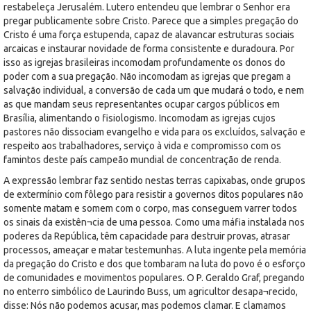
restabeleça Jerusalém. Lutero entendeu que lembrar o Senhor era
pregar publicamente sobre Cristo. Parece que a simples pregação do
Cristo é uma força estupenda, capaz de alavancar estruturas sociais
arcaicas e instaurar novidade de forma consistente e duradoura. Por
isso as igrejas brasileiras incomodam profundamente os donos do
poder com a sua pregação. Não incomodam as igrejas que pregam a
salvação individual, a conversão de cada um que mudará o todo, e nem
as que mandam seus representantes ocupar cargos públicos em
Brasília, alimentando o fisiologismo. Incomodam as igrejas cujos
pastores não dissociam evangelho e vida para os excluídos, salvação e
respeito aos trabalhadores, serviço à vida e compromisso com os
famintos deste país campeão mundial de concentração de renda.
A expressão lembrar faz sentido nestas terras capixabas, onde grupos
de extermínio com fôlego para resistir a governos ditos populares não
somente matam e somem com o corpo, mas conseguem varrer todos
os sinais da existên¬cia de uma pessoa. Como uma máfia instalada nos
poderes da República, têm capacidade para destruir provas, atrasar
processos, ameaçar e matar testemunhas. A luta ingente pela memória
da pregação do Cristo e dos que tombaram na luta do povo é o esforço
de comunidades e movimentos populares. O P. Geraldo Graf, pregando
no enterro simbólico de Laurindo Buss, um agricultor desapa¬recido,
disse: Nós não podemos acusar, mas podemos clamar. E clamamos