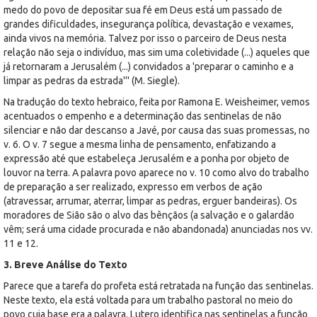
medo do povo de depositar sua fé em Deus está um passado de
grandes dificuldades, insegurança política, devastação e vexames,
ainda vivos na memória. Talvez por isso o parceiro de Deus nesta
relação não seja o indivíduo, mas sim uma coletividade (...) aqueles que
já retornaram a Jerusalém (...) convidados a 'preparar o caminho e a
limpar as pedras da estrada''' (M. Siegle).
Na tradução do texto hebraico, feita por Ramona E. Weisheimer, vemos
acentuados o empenho e a determinação das sentinelas de não
silenciar e não dar descanso a Javé, por causa das suas promessas, no
v. 6. O v. 7 segue a mesma linha de pensamento, enfatizando a
expressão até que estabeleça Jerusalém e a ponha por objeto de
louvor na terra. A palavra povo aparece no v. 10 como alvo do trabalho
de preparação a ser realizado, expresso em verbos de ação
(atravessar, arrumar, aterrar, limpar as pedras, erguer bandeiras). Os
moradores de Sião são o alvo das bênçãos (a salvação e o galardão
vêm; será uma cidade procurada e não abandonada) anunciadas nos vv.
11 e 12.
3. Breve Análise do Texto
Parece que a tarefa do profeta está retratada na função das sentinelas.
Neste texto, ela está voltada para um trabalho pastoral no meio do
povo cuja base era a palavra. Lutero identifica nas sentinelas a função