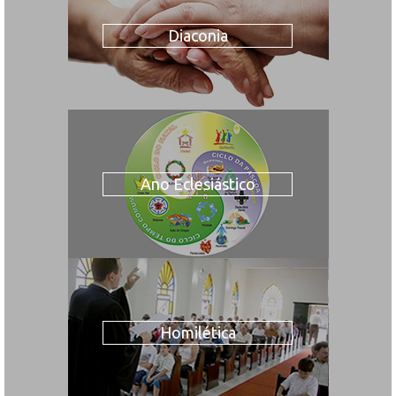
Diaconia
Ano Eclesiástico
Homilética