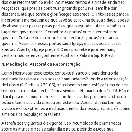
dos que retornaram do exílio. Ao mesmo tempo é a cidade ainda não
resgatada, que precisa continuar gritando por Javé, sem lhe dar
descanso, até que tenha a glorificação esperada. O Trito-Isaías parece
incorporar a mensagem de que Javé se aproxima de sua cidade, apesar
do atraso, para passar pelas portas, que, segundo Lutero, significa o
lugar dos governantes. 'Ser nobre às portas' quer dizer estar no
governo. Trata-se de um hebraísmo: 'sentar às portas' é estar no
governo. Assim as nossas portas são a Igreja, e essas portas estão
abertas. Aberta, a Igreja prega. E Deus promete e jura: Venham,
venham, não se envergonhem e acolham a Palavra (ap. R. Rieth).
4. Meditação: Pastoral da Reconstrução
Como interpretar esse texto, contextualizando-o para dentro da
realidade brasileira e das nossas comunidades? Lendo a interpretação
de Lutero (R. Rieth, p. 279-85), percebemos como está próxima do seu
tempo e da realidade eclesiástica vivida na Alemanha do séc. 16. Não é
difícil para nós compreender os conflitos vividos por quem voltou do
exílio e tem a sua vida cindida por este fato. Apesar de não termos
vivido o exílio, sofremos a exclusão dentro do nosso próprio país, como
a maioria da população brasileira.
A tarefa dos vigilantes é exigente. São incumbidos de permanecer
sobre os muros e não se calar dia e noite, pedindo a Deus que