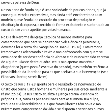
serva da palavra de Deus.
Nosso pano de fundo hoje é uma sociedade de poucos donos, que já
conseguiu vitórias expressivas, mas ainda está encabrestada a um
modelo quase feudal de controle do processo de produção e
distribuição da riqueza, exercido de forma excludente e sustentado ao
custo de um voraz apetite por vidas humanas.
No Dia da Reforma da Igreja Católica há menos motivos para
comemorar do que para se penitenciar. Sob a ótica da penitência,
devemos ler o texto do Evangelho de João (8.31-36). Com temor e
tremor vamos adentrando o texto e nos defrontando com quem se
envaidece de ser descendência de Abraão e de nunca ter sido escravo
de alguém. Diante deste quadro Jesus não apenas mantém o
diagnóstico (quem peca é escravo do pecado), mas também reafirma a
possibilidade da liberdade para os que aceitam a sua intervenção (se o
Filho vos libertar, sereis livres).
O texto de Rm 3.19-28 aponta para o resultado da intervenção do
Cristo que torna justos homens e mulheres por sua graça, mediante a
fé (vv. 22-24). Jesus Cristo atualiza a justiça eterna, essência do
próprio Deus, torna as pessoas livres para assumirem sua culpa,
fraqueza e vulnerabilidade. Os que foram libertos têm nova visão,
nutrem nova compreensão da vida e se dispõem a servir aos outros.