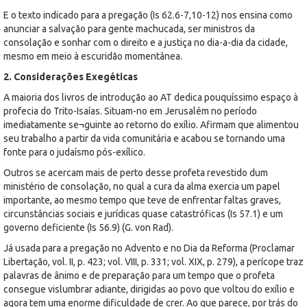
E o texto indicado para a pregação (Is 62.6-7,10-12) nos ensina como
anunciar a salvação para gente machucada, ser ministros da
consolação e sonhar com o direito e a justiça no dia-a-dia da cidade,
mesmo em meio à escuridão momentânea.
2. Considerações Exegéticas
A maioria dos livros de introdução ao AT dedica pouquíssimo espaço à
profecia do Trito-Isaías. Situam-no em Jerusalém no período
imediatamente se¬guinte ao retorno do exílio. Afirmam que alimentou
seu trabalho a partir da vida comunitária e acabou se tornando uma
fonte para o judaísmo pós-exílico.
Outros se acercam mais de perto desse profeta revestido dum
ministério de consolação, no qual a cura da alma exercia um papel
importante, ao mesmo tempo que teve de enfrentar faltas graves,
circunstâncias sociais e jurídicas quase catastróficas (Is 57.1) e um
governo deficiente (Is 56.9) (G. von Rad).
Já usada para a pregação no Advento e no Dia da Reforma (Proclamar
Libertação, vol. II, p. 423; vol. VIII, p. 331; vol. XIX, p. 279), a perícope traz
palavras de ânimo e de preparação para um tempo que o profeta
consegue vislumbrar adiante, dirigidas ao povo que voltou do exílio e
agora tem uma enorme dificuldade de crer. Ao que parece, por trás do