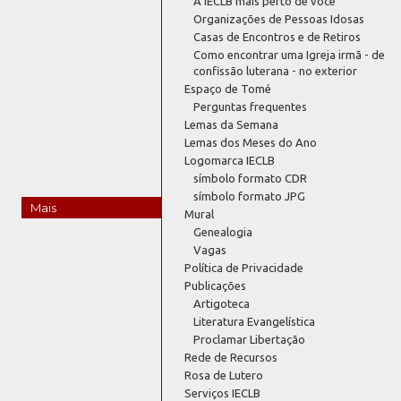
A IECLB mais perto de você
Organizações de Pessoas Idosas
Casas de Encontros e de Retiros
Como encontrar uma Igreja irmã - de
confissão luterana - no exterior
Espaço de Tomé
Perguntas frequentes
Lemas da Semana
Lemas dos Meses do Ano
Logomarca IECLB
símbolo formato CDR
símbolo formato JPG
Mais
Mural
Genealogia
Vagas
Política de Privacidade
Publicações
Artigoteca
Literatura Evangelística
Proclamar Libertação
Rede de Recursos
Rosa de Lutero
Serviços IECLB