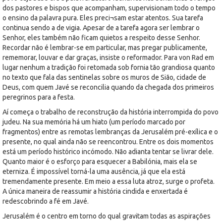
dos pastores e bispos que acompanham, supervisionam todo o tempo
o ensino da palavra pura. Eles preci¬sam estar atentos. Sua tarefa
continua sendo a de vigia. Apesar de a tarefa agora ser lembrar o
Senhor, eles também não ficam quietos a respeito desse Senhor.
Recordar não é lembrar-se em particular, mas pregar publicamente,
rememorar, louvar e dar graças, insiste o reformador. Para von Rad em
lugar nenhum a tradição foi retomada sob fornia tão grandiosa quanto
no texto que fala das sentinelas sobre os muros de Sião, cidade de
Deus, com quem Javé se reconcilia quando da chegada dos primeiros
peregrinos para a festa.
Aí começa o trabalho de reconstrução da história interrompida do povo
judeu. Na sua memória há um hiato (um período marcado por
fragmentos) entre as remotas lembranças da Jerusalém pré-exílica e o
presente, no qual ainda não se reencontrou. Entre os dois momentos
está um período histórico incómodo. Não adianta tentar se livrar dele.
Quanto maior é o esforço para esquecer a Babilónia, mais ela se
eterniza. É impossível torná-la uma ausência, já que ela está
tremendamente presente. Em meio a essa luta atroz, surge o profeta.
A única maneira de reassumir a história cindida e enxertada é
redescobrindo a fé em Javé.
Jerusalém é o centro em torno do qual gravitam todas as aspirações