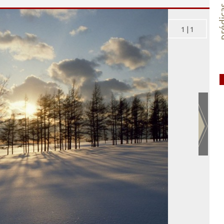
préd
1
|
1