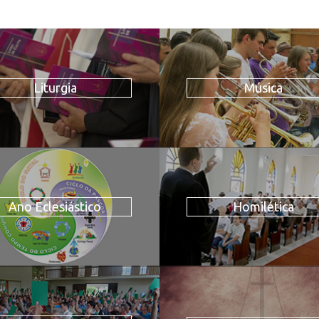
Liturgia
Música
Ano Eclesiástico
Homilética