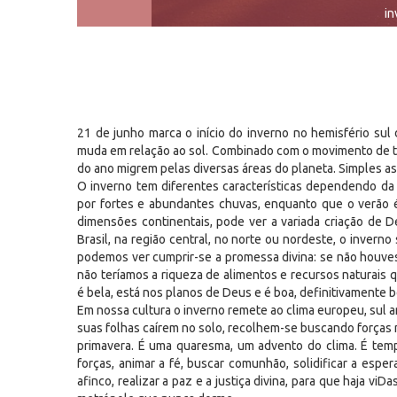
in
21 de junho marca o início do inverno no hemisfério sul 
muda em relação ao sol. Combinado com o movimento de tra
do ano migrem pelas diversas áreas do planeta. Simples a
O inverno tem diferentes características dependendo da r
por fortes e abundantes chuvas, enquanto que o verão é
dimensões continentais, pode ver a variada criação de 
Brasil, na região central, no norte ou nordeste, o inverno
podemos ver cumprir-se a promessa divina: se não houves
não teríamos a riqueza de alimentos e recursos naturais 
é bela, está nos planos de Deus e é boa, definitivamente 
Em nossa cultura o inverno remete ao clima europeu, sul
suas folhas caírem no solo, recolhem-se buscando forças n
primavera. É uma quaresma, um advento do clima. É temp
forças, animar a fé, buscar comunhão, solidificar a espe
afinco, realizar a paz e a justiça divina, para que haja 