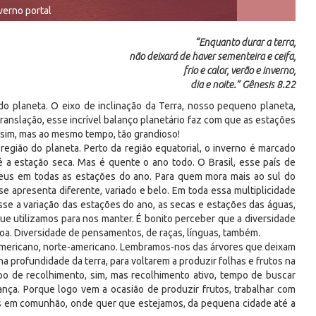
verno portal
“Enquanto durar a terra,
não deixará de haver sementeira e ceifa,
frio e calor, verão e inverno,
dia e noite.” Gênesis 8.22
do planeta. O eixo de inclinação da Terra, nosso pequeno planeta,
nslação, esse incrível balanço planetário faz com que as estações
ssim, mas ao mesmo tempo, tão grandioso!
egião do planeta. Perto da região equatorial, o inverno é marcado
 a estação seca. Mas é quente o ano todo. O Brasil, esse país de
Deus em todas as estações do ano. Para quem mora mais ao sul do
 se apresenta diferente, variado e belo. Em toda essa multiplicidade
se a variação das estações do ano, as secas e estações das águas,
que utilizamos para nos manter. É bonito perceber que a diversidade
boa. Diversidade de pensamentos, de raças, línguas, também.
 americano, norte-americano. Lembramos-nos das árvores que deixam
a profundidade da terra, para voltarem a produzir folhas e frutos na
o de recolhimento, sim, mas recolhimento ativo, tempo de buscar
rança. Porque logo vem a ocasião de produzir frutos, trabalhar com
viDas em comunhão, onde quer que estejamos, da pequena cidade até a