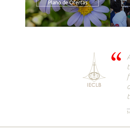
Plano de Ofertas
A
t
f
o
t
M