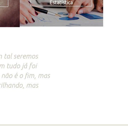
Estatística
 tal seremos
 tudo já foi
 não é o fim, mas
rilhando, mas