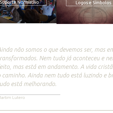
Suporte Normativo
Logos e Símbolos
inda não somos o que devemos ser, mas em
ransformados. Nem tudo já aconteceu e nem
eito, mas está em andamento. A vida cristã
 caminho. Ainda nem tudo está luzindo e b
udo está melhorando.
artim Lutero