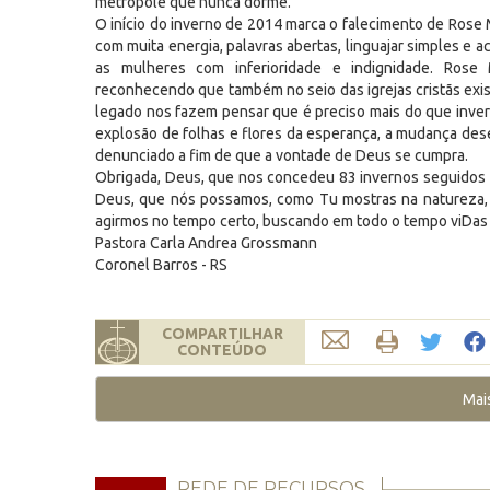
metrópole que nunca dorme.
O início do inverno de 2014 marca o falecimento de Rose 
com muita energia, palavras abertas, linguajar simples e a
as mulheres com inferioridade e indignidade. Rose
reconhecendo que também no seio das igrejas cristãs exis
legado nos fazem pensar que é preciso mais do que inver
explosão de folhas e flores da esperança, a mudança dese
denunciado a fim de que a vontade de Deus se cumpra.
Obrigada, Deus, que nos concedeu 83 invernos seguidos de
Deus, que nós possamos, como Tu mostras na natureza, a
agirmos no tempo certo, buscando em todo o tempo viDa
Pastora Carla Andrea Grossmann
Coronel Barros - RS
COMPARTILHAR
CONTEÚDO
Mai
REDE DE RECURSOS