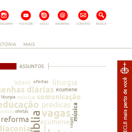
STAGRAM
YOUTUBE
ISSUU
WEBMAIL
CONTATO
BUSCA
STÓRIA
MAIS
ASSUNTOS
liturgia
lutero
ofertas
senhas diárias
ecumene
comunicação
música
liturgia
educação
prédicas
música
vagas
normas
ofertas
bíblia
reforma
vagas
ecumene
diaconia