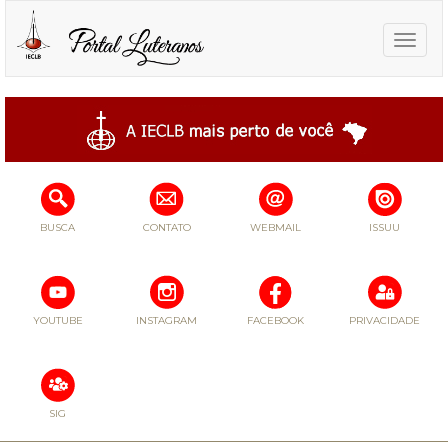
Toggle
naviga
BUSCA
CONTATO
WEBMAIL
ISSUU
YOUTUBE
INSTAGRAM
FACEBOOK
PRIVACIDADE
SIG