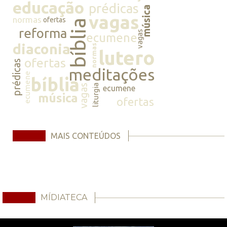
educação
prédicas
música
vagas
normas
ofertas
bíblia
reforma
vagas
ecumene
diaconia
normas
lutero
ofertas
prédicas
meditações
ecumene
bíblia
vagas
liturgia
ecumene
música
ofertas
MAIS CONTEÚDOS
MÍDIATECA