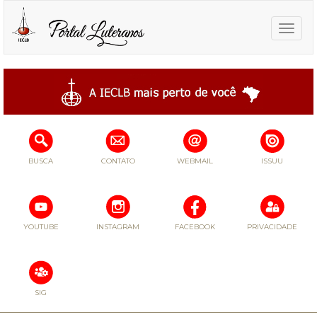
Toggle
naviga
BUSCA
CONTATO
WEBMAIL
ISSUU
YOUTUBE
INSTAGRAM
FACEBOOK
PRIVACIDADE
SIG