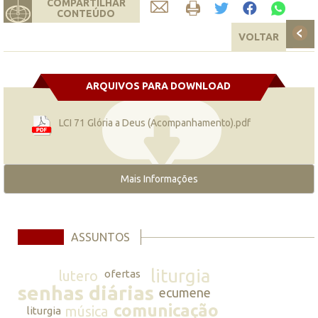
COMPARTILHAR
CONTEÚDO
VOLTAR
ARQUIVOS PARA DOWNLOAD
LCI 71 Glória a Deus (Acompanhamento).pdf
Mais Informações
ASSUNTOS
liturgia
lutero
ofertas
senhas diárias
ecumene
comunicação
música
liturgia