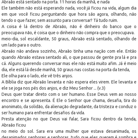
Abraão está sentado na porta. 11 horas da manhã, e nada
Ele também não está esperando nada, você já ficou na vida, algum dia
em que você ficou perguntando que hora são agora, olhando, não
tendo o que fazer, sem assunto para conversar? Tá tudo ruim.
A coisa é lá dentro de Abraão, não é dinheiro do banco que o
preocupava não, é coisa que o dinheiro não compra que o preocupava.
meio-dia, sol escaldante, 50 graus, Abraão está sentado, olhando de
um lado para o outro.
Abraão não andava sozinho, Abraão tinha uma nação com ele. Então
quando Abraão estava sentado ali, o que passou de gente pra lá e pra
cá. Alguns querendo conversar mas ele não está muito afim. Já é meio
dia, ele está lá desde manhã, 50 graus nas costas na porta da tenda,
Ele olha para o lado, ele vê três anjos.
A Bíblia diz que Abraão levanta e não espera eles virem. Ele levanta e
ele se joga nos pés dos anjos, e diz Meu Senhor ... (v.3)
Deus quer tratar direto com o ser humano. Esse Deus vem ao nosso
encontro e se apresenta. É Ele o Senhor que chama, desafia, tira do
anonimato, da solidão, da alienação degradante, da tristeza e conduz o
ser humano para enfrentar desafios da vida.
Presta atenção no que Deus vai falar, Sara ficou dentro da tenda,
Abraão ficou
no meio do sol. Sara era uma mulher que estava desanimada, os
desanimados senhores e senhoras, tudo que eles querem é sombra e