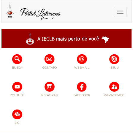
Toggle
naviga
BUSCA
CONTATO
WEBMAIL
ISSUU
YOUTUBE
INSTAGRAM
FACEBOOK
PRIVACIDADE
SIG