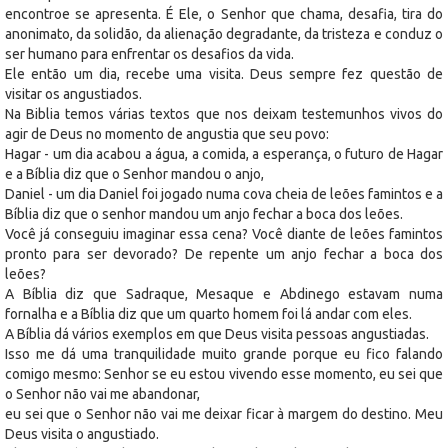
encontroe se apresenta. É Ele, o Senhor que chama, desafia, tira do
anonimato, da solidão, da alienação degradante, da tristeza e conduz o
ser humano para enfrentar os desafios da vida.
Ele então um dia, recebe uma visita. Deus sempre fez questão de
visitar os angustiados.
Na Biblia temos várias textos que nos deixam testemunhos vivos do
agir de Deus no momento de angustia que seu povo:
Hagar - um dia acabou a água, a comida, a esperança, o futuro de Hagar
e a Bíblia diz que o Senhor mandou o anjo,
Daniel - um dia Daniel foi jogado numa cova cheia de leões famintos e a
Bíblia diz que o senhor mandou um anjo fechar a boca dos leões.
Você já conseguiu imaginar essa cena? Você diante de leões famintos
pronto para ser devorado? De repente um anjo fechar a boca dos
leões?
A Bíblia diz que Sadraque, Mesaque e Abdinego estavam numa
fornalha e a Bíblia diz que um quarto homem foi lá andar com eles.
A Bíblia dá vários exemplos em que Deus visita pessoas angustiadas.
Isso me dá uma tranquilidade muito grande porque eu fico falando
comigo mesmo: Senhor se eu estou vivendo esse momento, eu sei que
o Senhor não vai me abandonar,
eu sei que o Senhor não vai me deixar ficar à margem do destino. Meu
Deus visita o angustiado.