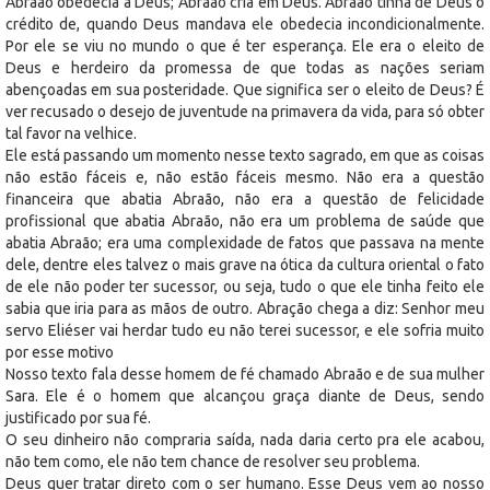
Abraão obedecia a Deus; Abraão cria em Deus. Abraão tinha de Deus o
crédito de, quando Deus mandava ele obedecia incondicionalmente.
Por ele se viu no mundo o que é ter esperança. Ele era o eleito de
Deus e herdeiro da promessa de que todas as nações seriam
abençoadas em sua posteridade. Que significa ser o eleito de Deus? É
ver recusado o desejo de juventude na primavera da vida, para só obter
tal favor na velhice.
Ele está passando um momento nesse texto sagrado, em que as coisas
não estão fáceis e, não estão fáceis mesmo. Não era a questão
financeira que abatia Abraão, não era a questão de felicidade
profissional que abatia Abraão, não era um problema de saúde que
abatia Abraão; era uma complexidade de fatos que passava na mente
dele, dentre eles talvez o mais grave na ótica da cultura oriental o fato
de ele não poder ter sucessor, ou seja, tudo o que ele tinha feito ele
sabia que iria para as mãos de outro. Abração chega a diz: Senhor meu
servo Eliéser vai herdar tudo eu não terei sucessor, e ele sofria muito
por esse motivo
Nosso texto fala desse homem de fé chamado Abraão e de sua mulher
Sara. Ele é o homem que alcançou graça diante de Deus, sendo
justificado por sua fé.
O seu dinheiro não compraria saída, nada daria certo pra ele acabou,
não tem como, ele não tem chance de resolver seu problema.
Deus quer tratar direto com o ser humano. Esse Deus vem ao nosso