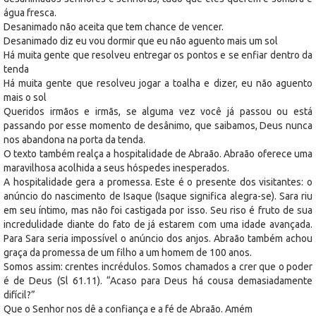
água fresca.
Desanimado não aceita que tem chance de vencer.
Desanimado diz eu vou dormir que eu não aguento mais um sol
Há muita gente que resolveu entregar os pontos e se enfiar dentro da
tenda
Há muita gente que resolveu jogar a toalha e dizer, eu não aguento
mais o sol
Queridos irmãos e irmãs, se alguma vez você já passou ou está
passando por esse momento de desânimo, que saibamos, Deus nunca
nos abandona na porta da tenda.
O texto também realça a hospitalidade de Abraão. Abraão oferece uma
maravilhosa acolhida a seus hóspedes inesperados.
A hospitalidade gera a promessa. Este é o presente dos visitantes: o
anúncio do nascimento de Isaque (Isaque significa alegra-se). Sara riu
em seu íntimo, mas não foi castigada por isso. Seu riso é fruto de sua
incredulidade diante do fato de já estarem com uma idade avançada.
Para Sara seria impossível o anúncio dos anjos. Abraão também achou
graça da promessa de um filho a um homem de 100 anos.
Somos assim: crentes incrédulos. Somos chamados a crer que o poder
é de Deus (Sl 61.11). “Acaso para Deus há cousa demasiadamente
difícil?”
Que o Senhor nos dê a confiança e a fé de Abraão. Amém