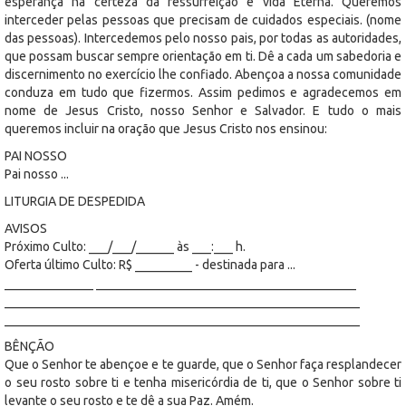
esperança na certeza da ressurreição e vida Eterna. Queremos
interceder pelas pessoas que precisam de cuidados especiais. (nome
das pessoas). Intercedemos pelo nosso pais, por todas as autoridades,
que possam buscar sempre orientação em ti. Dê a cada um sabedoria e
discernimento no exercício lhe confiado. Abençoa a nossa comunidade
conduza em tudo que fizermos. Assim pedimos e agradecemos em
nome de Jesus Cristo, nosso Senhor e Salvador. E tudo o mais
queremos incluir na oração que Jesus Cristo nos ensinou:
PAI NOSSO
Pai nosso ...
LITURGIA DE DESPEDIDA
AVISOS
Próximo Culto: ___/___/______ às ___:___ h.
Oferta último Culto: R$ _________ - destinada para ...
______________ _________________________________________
________________________________________________________
________________________________________________________
BÊNÇÃO
Que o Senhor te abençoe e te guarde, que o Senhor faça resplandecer
o seu rosto sobre ti e tenha misericórdia de ti, que o Senhor sobre ti
levante o seu rosto e te dê a sua Paz. Amém.