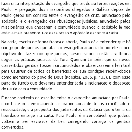
fazia uma interpretação do evangelho que produziu fortes reações em
Paulo. A pregação dos missionários chegados à Galácia depois de
Paulo gerou um conflito entre o evangelho da cruz, anunciado pelo
apóstolo, e o evangelho das ritualizações judaicas, anunciado pelos
missionários que chegaram à comunidade quando o apóstolo já não
estava mais presente. Por essa razão o apóstolo escreve a carta.
Na carta, escrita de forma franca e aberta, Paulo dá a entender que há
um grupo de judeus que ataca o evangelho anunciado por ele com o
objetivo de fazer com que judeus, mesmo sendo cristãos, voltem a
seguir as práticas judaicas da Torá. Queriam também que os novos
convertidos gentios fossem circuncidados e observassem a lei ritual
para usufruir de todos os benefícios de sua condição recém-obtida
como membros do povo de Deus (Koester, 2005, p. 133). É com esse
pano de fundo que devemos entender toda a indignação e decepção
de Paulo com a comunidade.
É nesse contexto de escolha entre o evangelho anunciado por Paulo,
com base nos ensinamentos e na memória de Jesus crucificado e
ressuscitado, e a proposta dos judaizantes da Galácia que o tema da
liberdade emerge na carta. Para Paulo é inconcebível que judeus
voltem a ser escravos da Lei, carregando consigo os gentios
convertidos.