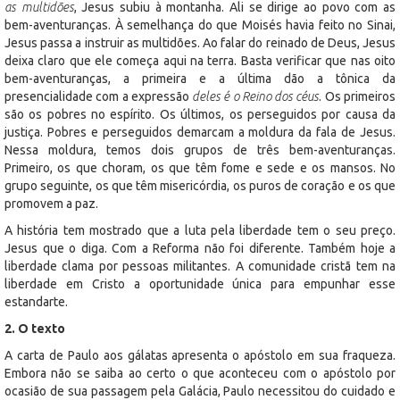
as multidões
, Jesus subiu à montanha. Ali se dirige ao povo com as
bem-aventuranças. À semelhança do que Moisés havia feito no Sinai,
Jesus passa a instruir as multidões. Ao falar do reinado de Deus, Jesus
deixa claro que ele começa aqui na terra. Basta verificar que nas oito
bem-aventuranças, a primeira e a última dão a tônica da
presencialidade com a expressão
deles é o Reino dos céus
. Os primeiros
são os pobres no espírito. Os últimos, os perseguidos por causa da
justiça. Pobres e perseguidos demarcam a moldura da fala de Jesus.
Nessa moldura, temos dois grupos de três bem-aventuranças.
Primeiro, os que choram, os que têm fome e sede e os mansos. No
grupo seguinte, os que têm misericórdia, os puros de coração e os que
promovem a paz.
A história tem mostrado que a luta pela liberdade tem o seu preço.
Jesus que o diga. Com a Reforma não foi diferente. Também hoje a
liberdade clama por pessoas militantes. A comunidade cristã tem na
liberdade em Cristo a oportunidade única para empunhar esse
estandarte.
2. O texto
A carta de Paulo aos gálatas apresenta o apóstolo em sua fraqueza.
Embora não se saiba ao certo o que aconteceu com o apóstolo por
ocasião de sua passagem pela Galácia, Paulo necessitou do cuidado e