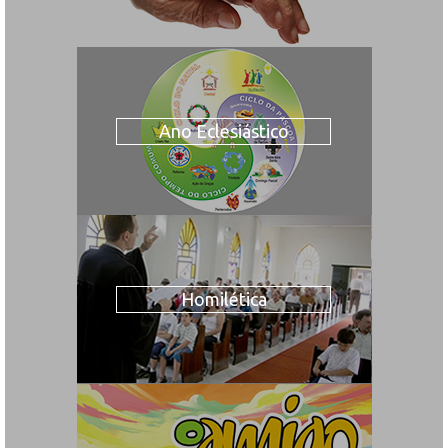
Ano Eclesiástico
Homilética