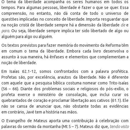
O tema da liberdade acompanha os seres humanos em todos os
tempos. Para algumas pessoas, liberdade é fazer o que se quer. Essa
compreensão, no entanto, não dá conta de todo o universo de
questões implicadas no conceito de liberdade. Importa resguardar que
na noção cristã de liberdade sempre há a dimensão da liberdade
de
e
para
. Ou seja, liberdade sempre implica ter sido libertado de algo ou
alguém para algo ou alguém.
Os textos previstos para fazer memória do movimento da Reforma têm
em comum o tema da liberdade. Embora cada livro desenvolva o
assunto à sua maneira, há ênfases e elementos que complementam a
noção de liberdade.
Em Isaías 62.1-12, somos confrontados com a palavra profética.
Profetas são, por excelência, arautos da liberdade. Não é diferente
com aquele que a pesquisa bíblica costuma nomear como Trito-Isaías
(56 – 66). Diante dos problemas sociais e religiosos do pós-exílio, o
profeta exerce o ministério de consolação, que inclui curar os
quebrantados de coração e proclamar libertação aos cativos (61.1). Ele
não se cansa de anunciar que, não obstante todas as evidências
em contrário, Javé tem a história nas mãos.
O Evangelho de Mateus aporta uma contribuição à celebração com
palavras do sermão da montanha (Mt 5 – 7). Mateus diz que,
tendo visto