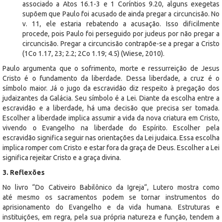
associado a Atos 16.1-3 e 1 Coríntios 9.20, alguns exegetas
supõem que Paulo foi acusado de ainda pregar a circuncisão. No
v. 11, ele estaria rebatendo a acusação. Isso dificilmente
procede, pois Paulo foi perseguido por judeus por não pregar a
circuncisão. Pregar a circuncisão contrapõe-se a pregar a Cristo
(1Co 1.17, 23; 2.2; 2Co 1.19; 4.5) (Wiese, 2010).
Paulo argumenta que o sofrimento, morte e ressurreição de Jesus
Cristo é o fundamento da liberdade. Dessa liberdade, a cruz é o
símbolo maior. Já o jugo da escravidão diz respeito à pregação dos
judaizantes da Galácia. Seu símbolo é a Lei. Diante da escolha entre a
escravidão e a liberdade, há uma decisão que precisa ser tomada.
Escolher a liberdade implica assumir a vida da nova criatura em Cristo,
vivendo o Evangelho na liberdade do Espírito. Escolher pela
escravidão significa seguir nas orientações da Lei judaica. Essa escolha
implica romper com Cristo e estar fora da graça de Deus. Escolher a Lei
significa rejeitar Cristo e a graça divina.
3. Reflexões
No livro “Do Cativeiro Babilônico da Igreja“, Lutero mostra como
até mesmo os sacramentos podem se tornar instrumentos do
aprisionamento do Evangelho e da vida humana. Estruturas e
instituições, em regra, pela sua própria natureza e função, tendem a