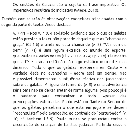
Os cristãos da Galácia são o sujeito da frase imperativa. Os
imperativos resultam do indicativo (Wiese, 2010).
Também com relação às observações exegéticas relacionadas com a
segunda parte do texto, Wiese destaca:
V. 7-11 – Nos v. 7-9, o apóstolo evidencia que o que os gálatas
estão prestes a fazer não procede daquele que os “chamou na
graça” (Gl 1.6) e ainda os está chamando (v. 8). “Vós corríeis
bem” (v. 7a) é uma figura extraída do mundo do esporte,
que Paulo usa várias vezes (Gl 2.2; 1Co 9.24; Fp 2.16). Ela mostra
que a fé e a vida cristã não são algo estático ou inerte, mas
dinâmico. Tudo o que os gálatas receberam em Cristo – a
verdade dada no evangelho – agora está em perigo. Não
é possível dimensionar a influência efetiva dos judaizantes
sobre os gálatas. A figura do fermento (v. 9) é uma advertência
séria para não se deixar afetar de forma alguma, pois pouco já é
o bastante para contaminar o todo. Apesar das
preocupações externadas, Paulo está confiante no Senhor de
que os gálatas percebam o que está em jogo e se deixem
“reconquistar” pelo evangelho, ao contrário do “perturbador” (v.
10; cf. também 1.7-9). Paulo nunca se pronunciou contra a
circuncisão de crianças de famílias judaicas. Partindo disso e