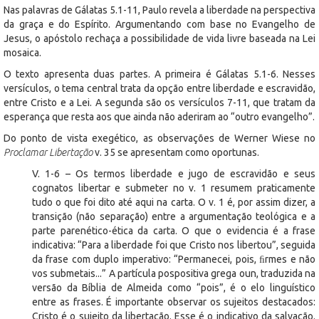
Nas palavras de Gálatas 5.1-11, Paulo revela a liberdade na perspectiva
da graça e do Espírito. Argumentando com base no Evangelho de
Jesus, o apóstolo rechaça a possibilidade de vida livre baseada na Lei
mosaica.
O texto apresenta duas partes. A primeira é Gálatas 5.1-6. Nesses
versículos, o tema central trata da opção entre liberdade e escravidão,
entre Cristo e a Lei. A segunda são os versículos 7-11, que tratam da
esperança que resta aos que ainda não aderiram ao “outro evangelho”.
Do ponto de vista exegético, as observações de Werner Wiese no
Proclamar Libertação
v. 35 se apresentam como oportunas.
V. 1-6 – Os termos liberdade e jugo de escravidão e seus
cognatos libertar e submeter no v. 1 resumem praticamente
tudo o que foi dito até aqui na carta. O v. 1 é, por assim dizer, a
transição (não separação) entre a argumentação teológica e a
parte parenético-ética da carta. O que o evidencia é a frase
indicativa: “Para a liberdade foi que Cristo nos libertou”, seguida
da frase com duplo imperativo: “Permanecei, pois, ﬁrmes e não
vos submetais...” A partícula pospositiva grega oun, traduzida na
versão da Bíblia de Almeida como “pois”, é o elo linguístico
entre as frases. É importante observar os sujeitos destacados:
Cristo é o sujeito da libertação. Esse é o indicativo da salvação.