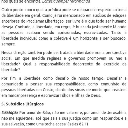
nos quais se encontra.
Ecclesia semper reformanda
.
Outro ponto com o qual a prédica pode se ocupar diz respeito ao tema
da liberdade em geral. Como já foi mencionado em auxílios de edições
anteriores do Proclamar Libertação, ser livre é o que todo ser humano
deseja. Contudo, a liberdade, em regra, é buscada justamente lá onde
as pessoas acabam sendo aprisionadas, escravizadas. Tanto a
liberdade individual como a coletiva é um horizonte a ser buscado,
sempre.
Nessa direção também pode ser tratada a liberdade numa perspectiva
social. Em que medida regimes e governos promovem ou não a
liberdade? Qual a responsabilidade decorrente do exercício da
liberdade?
Por fim, a liberdade como desafio de nosso tempo. Desafiar a
comunidade a pensar sua responsabilidade, como comunhão de
pessoas libertadas em Cristo, diante dos sinais de morte que insistem
em marcar presença e escravizar filhos e filhas de Deus.
5. Subsídios litúrgicos
Saudação
: Por amor de Sião, não me calarei e, por amor de Jerusalém,
não me aquietarei, até que saia a sua justiça como um resplendor, e a
sua salvação, como uma tocha acesa! (Isaías 62.1)