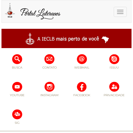
Toggle
naviga
BUSCA
CONTATO
WEBMAIL
ISSUU
YOUTUBE
INSTAGRAM
FACEBOOK
PRIVACIDADE
SIG