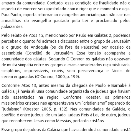
amparo da comunidade. Contudo, essa condição de fragilidade não o
impediu de exercer seu apostolado com o rigor que o momento exigia.
Para Paulo, importa retornar ao evangelho anunciado para não cair nas
armadilhas do evangelho pautado pela Lei e proclamado pelos
judaizantes.
Pelo relato de Atos 15, mencionado por Paulo em Gálatas 2, podemos
perceber o quanto foi acirrada a discussão entre o grupo de Jerusalém
e o grupo de Antioquia (os de fora da Palestina) por ocasião da
assembleia (Concílio) de Jerusalém. Essa tensão acompanha a
comunidade dos gálatas. Segundo O’Connor, os gálatas não gozavam
de muita simpatia entre os gregos e eram considerados raça misturada,
simplórios, imprevisíveis, cruéis, sem perseverança e fáceis de
serem enganados (O’Connor, 2000, p. 199).
Conforme Atos 13, antes mesmo da chegada de Paulo e Barnabé à
Galácia, já havia ali uma comunidade organizada de judeus que haviam
sido assentados na região. Conforme Koester, os primeiros
missionários cristãos não apresentavam um “cristianismo” separado do
“judaísmo” (Koester, 2005, p. 132). Nas comunidades da Galácia, o
conflito é entre judeus: de um lado, judeus fieis à Lei, de outro, judeus
que reconhecem Jesus como Messias, portanto cristãos.
Esse grupo de judeus da Galácia que havia aderido à comunidade cristã