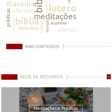
bíblia
diaconia
normas
lutero
ofertas
prédicas
meditações
ecumene
bíblia
vagas
liturgia
ecumene
música
ofertas
MAIS CONTEÚDOS
REDE DE RECURSOS
+
Meditações e Prédicas