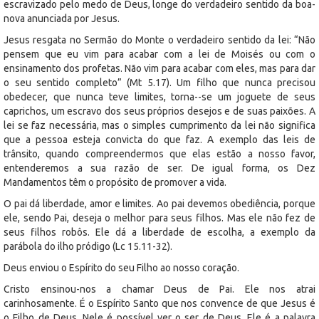
escravizado pelo medo de Deus, longe do verdadeiro sentido da boa-
nova anunciada por Jesus.
Jesus resgata no Sermão do Monte o verdadeiro sentido da lei: “Não
pensem que eu vim para acabar com a lei de Moisés ou com o
ensinamento dos profetas. Não vim para acabar com eles, mas para dar
o seu sentido completo” (Mt 5.17). Um filho que nunca precisou
obedecer, que nunca teve limites, torna--se um joguete de seus
caprichos, um escravo dos seus próprios desejos e de suas paixões. A
lei se faz necessária, mas o simples cumprimento da lei não significa
que a pessoa esteja convicta do que faz. A exemplo das leis de
trânsito, quando compreendermos que elas estão a nosso favor,
entenderemos a sua razão de ser. De igual forma, os Dez
Mandamentos têm o propósito de promover a vida.
O pai dá liberdade, amor e limites. Ao pai devemos obediência, porque
ele, sendo Pai, deseja o melhor para seus filhos. Mas ele não fez de
seus filhos robôs. Ele dá a liberdade de escolha, a exemplo da
parábola do ilho pródigo (Lc 15.11-32).
Deus enviou o Espírito do seu Filho ao nosso coração.
Cristo ensinou-nos a chamar Deus de Pai. Ele nos atrai
carinhosamente. É o Espírito Santo que nos convence de que Jesus é
o Filho de Deus. Nele é possível ver o ser de Deus. Ele é a palavra