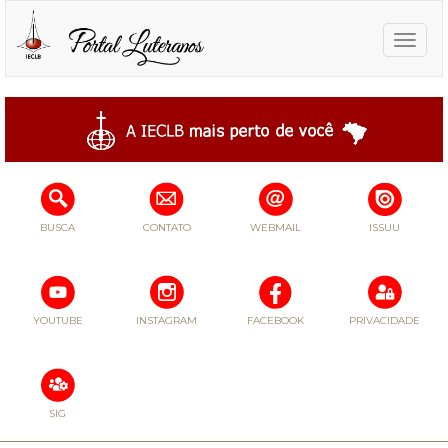
Toggle
naviga
BUSCA
CONTATO
WEBMAIL
ISSUU
YOUTUBE
INSTAGRAM
FACEBOOK
PRIVACIDADE
SIG