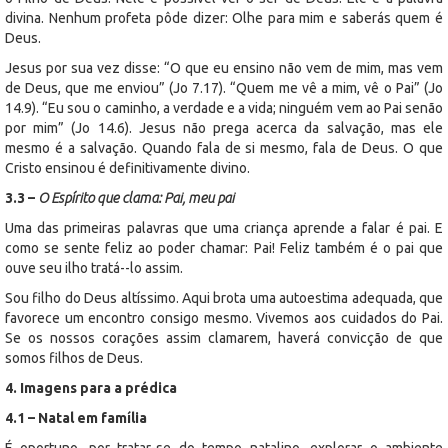
divina. Nenhum profeta pôde dizer: Olhe para mim e saberás quem é
Deus.
Jesus por sua vez disse: “O que eu ensino não vem de mim, mas vem
de Deus, que me enviou” (Jo 7.17). “Quem me vê a mim, vê o Pai” (Jo
14.9). “Eu sou o caminho, a verdade e a vida; ninguém vem ao Pai senão
por mim” (Jo 14.6). Jesus não prega acerca da salvação, mas ele
mesmo é a salvação. Quando fala de si mesmo, fala de Deus. O que
Cristo ensinou é definitivamente divino.
3.3 –
O Espírito que clama: Pai, meu pai
Uma das primeiras palavras que uma criança aprende a falar é pai. E
como se sente feliz ao poder chamar: Pai! Feliz também é o pai que
ouve seu ilho tratá--lo assim.
Sou filho do Deus altíssimo. Aqui brota uma autoestima adequada, que
favorece um encontro consigo mesmo. Vivemos aos cuidados do Pai.
Se os nossos corações assim clamarem, haverá convicção de que
somos filhos de Deus.
4. Imagens para a prédica
4.1 – Natal em família
É oportuno, por tratar-se do tempo natalino, explorar o ambiente