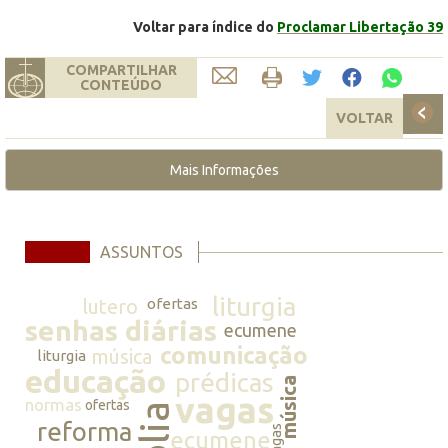
Voltar para índice do
Proclamar Libertação 39
COMPARTILHAR
CONTEÚDO
VOLTAR
Mais Informações
ASSUNTOS
liturgia
lutero
ofertas
senhas diárias
ecumene
comunicação
música
liturgia
educação
prédicas
música
vagas
normas
ofertas
reforma
vagas
ecumene