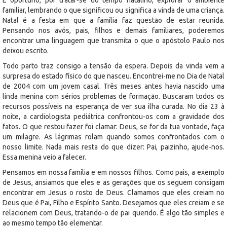
familiar, lembrando o que significou ou significa a vinda de uma criança.
Natal é a festa em que a família faz questão de estar reunida.
Pensando nos avós, pais, filhos e demais familiares, poderemos
encontrar uma linguagem que transmita o que o apóstolo Paulo nos
deixou escrito.
Todo parto traz consigo a tensão da espera. Depois da vinda vem a
surpresa do estado físico do que nasceu. Encontrei-me no Dia de Natal
de 2004 com um jovem casal. Três meses antes havia nascido uma
linda menina com sérios problemas de formação. Buscaram todos os
recursos possíveis na esperança de ver sua ilha curada. No dia 23 à
noite, a cardiologista pediátrica confrontou-os com a gravidade dos
fatos. O que restou fazer foi clamar: Deus, se for da tua vontade, faça
um milagre. As lágrimas rolam quando somos confrontados com o
nosso limite. Nada mais resta do que dizer: Pai, paizinho, ajude-nos.
Essa menina veio a falecer.
Pensamos em nossa família e em nossos filhos. Como pais, a exemplo
de Jesus, ansiamos que eles e as gerações que os seguem consigam
encontrar em Jesus o rosto de Deus. Clamamos que eles creiam no
Deus que é Pai, Filho e Espírito Santo. Desejamos que eles creiam e se
relacionem com Deus, tratando-o de pai querido. É algo tão simples e
ao mesmo tempo tão elementar.