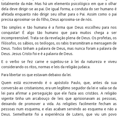
totalmente da mãe. Mas há um elemento psicológico em que o olhar
dela deve dirigir-se ao pai. De igual forma, a conduta do ser humano é
afetada enquanto não dirigir seu olhar para o Pai. Assim como o pai
precisa aproximar-se do filho, Deus aproxima-se de nós.
Tão simples e tão humana é a forma que Deus escolheu para nos
conquistar! É algo tão humano que para muitos chega a ser
incompreensível. Trata-se da revelação plena de Deus. Os profetas, os
filósofos, os sábios, os teólogos, os rabis transmitiram a mensagem de
Deus. Todos tinham a palavra de Deus, mas nunca foram a palavra de
Deus. Jesus Cristo foi e é a palavra de Deus.
E o verbo se fez carne e sujeitou-se à lei da natureza e viveu
considerando os ritos, normas e leis da religião judaica.
Para libertar os que estavam debaixo da lei.
Quem está escrevendo é o apóstolo Paulo, que, antes da sua
conversão ao cristianismo, era um legítimo seguidor da lei e valia-se da
lei para afirmar a perseguição que ele fazia aos cristãos. A religião
vigente tinha um arcabouço de leis que aprisionavam as pessoas,
deixando de promover a vida. As religiões facilmente fecham as
pessoas num esquema, e elas acabam servindo ao esquema e não a
Deus. Semelhante foi a experiência de Lutero, que viu um povo