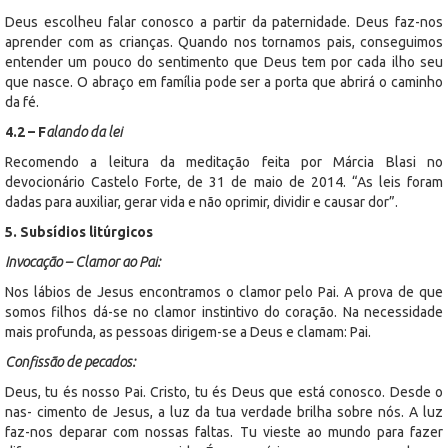
Deus escolheu falar conosco a partir da paternidade. Deus faz-nos
aprender com as crianças. Quando nos tornamos pais, conseguimos
entender um pouco do sentimento que Deus tem por cada ilho seu
que nasce. O abraço em família pode ser a porta que abrirá o caminho
da fé.
4.2 – F
alando da lei
Recomendo a leitura da meditação feita por Márcia Blasi no
devocionário Castelo Forte, de 31 de maio de 2014. “As leis foram
dadas para auxiliar, gerar vida e não oprimir, dividir e causar dor”.
5. Subsídios litúrgicos
Invocação – Clamor ao Pai:
Nos lábios de Jesus encontramos o clamor pelo Pai. A prova de que
somos filhos dá-se no clamor instintivo do coração. Na necessidade
mais profunda, as pessoas dirigem-se a Deus e clamam: Pai.
Confissão de pecados:
Deus, tu és nosso Pai. Cristo, tu és Deus que está conosco. Desde o
nas- cimento de Jesus, a luz da tua verdade brilha sobre nós. A luz
faz-nos deparar com nossas faltas. Tu vieste ao mundo para fazer