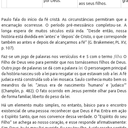
por Deus.
gra
aos seus filhos.
Paulo fala do início da fé cristã. As circunstâncias permitiram que a
encarnação ocorresse. O período pré-messiânico completou-se. A
longa espera de muitos séculos está inda. “Desde então, nossa
história está dividida em ‘antes’ e ‘depois’ de Cristo, o que corresponde
também ao antes e depois de alcançarmos a fé” (G. Brakemeier, PL XV,
p. 107).
Faz-se um jogo de palavras nos versículos 4 e 5 com o termo
filho
. O
Filho de Deus veio para permitir que nos tornássemos filhos de Deus.
Outro jogo de palavras se dá com a palavra
lei
. O personagem principal
da história nasceu sob a lei para resgatar os que estavam sob a lei. A fé
judaica está construída sob a lei mosaica. Saulo conhecia muito bem os
meandros da lei. “Jesus era de nascimento ‘humano’ e ‘judaico’”
(Champlin, p. 482). O fato ocorrido em Jesus permite olhar para Deus
de forma familiar, liberto do peso da lei.
Há um elemento muito simples, no entanto, básico para o encontro
existencial de uma pessoa: reconhecer que Deus é Pai. Entra em ação
o Espírito Santo, que nos convence dessa verdade. O “Espírito do seu
Filho” se achega ao nosso coração, e esse responde afirmativamente:
Sim, Deus, tu és meu Pai querido. Eu sou teu ilho. A vida recebe sentido