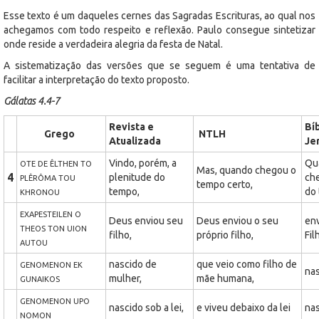
Esse texto é um daqueles cernes das Sagradas Escrituras, ao qual nos
achegamos com todo respeito e reflexão. Paulo consegue sintetizar
onde reside a verdadeira alegria da festa de Natal.
A sistematização das versões que se seguem é uma tentativa de
facilitar a interpretação do texto proposto.
Gálatas 4.4-7
Revista e
Bíb
Grego
NTLH
Atualizada
Je
Vindo, porém, a
Qu
OTE DE ÊLTHEN TO
Mas, quando chegou o
4
plenitude do
che
PLÊRÔMA TOU
tempo certo,
tempo,
do
KHRONOU
EXAPESTEILEN O
Deus enviou seu
Deus enviou o seu
en
THEOS TON UION
filho,
próprio filho,
Fil
AUTOU
nascido de
que veio como filho de
GENOMENON EK
nas
mulher,
mãe humana,
GUNAIKOS
GENOMENON UPO
nascido sob a lei,
e viveu debaixo da lei
nas
NOMON