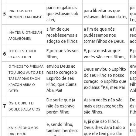
para resgatar os
par
para libertar os que
NA TOUS UPO
I
5
que estavam sob
qu
estavam debaixo da lei,
NOMON EXAGORASÊ
a lei,
Lei
a fim de que
a fim de que nós
a f
NA TÊN UIOTHESIAN
I
recebêssemos a
pudéssemos nos
re
APOLABÔMEN
adoção de filhos.
tornar filhos de Deus.
ado
E,porque vós sois
E, para mostrar que
E p
OTI DE ESTE UIOI
6
filhos,
vocês são seus filhos,
fil
EXAPESTEILEN
enviou Deus ao
en
O THEOS TO PNEUMA
Deus enviou o Espírito
nosso coração o
no
TOU UIOU AUTOU EIS
do seu Filho ao nosso
Espírito de seu
Esp
TAS KARDIAS ÊMÔN
coração, o Espírito que
Filho, que clama:
Fil
KRAZON ABBA O
exclama: “Pai, meu Pai¨
Aba, Pai!
Abb
PATÊR
De sorte que já
Assim vocês não são
De
ÔSTE OUKETI EI
7
não és escravo,
mais escravos; vocês
és 
DOULOS ALLA UIOS
porém filho;
são filhos.
fil
E, já que são filhos,
e, sendo filho,
E s
Deus lhes dará tudo o
KAI KLÊRONOMOS
também herdeiro
ta
que ele tem para dar
DIA THEOU