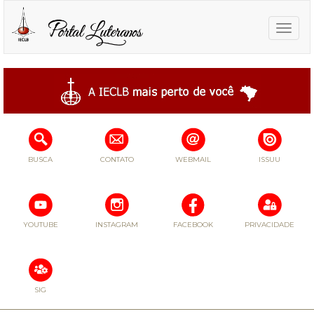
Toggle
naviga
BUSCA
CONTATO
WEBMAIL
ISSUU
YOUTUBE
INSTAGRAM
FACEBOOK
PRIVACIDADE
SIG