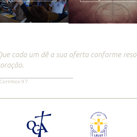
ue cada um dê a sua oferta conforme reso
oração.
Coríntios 9.7