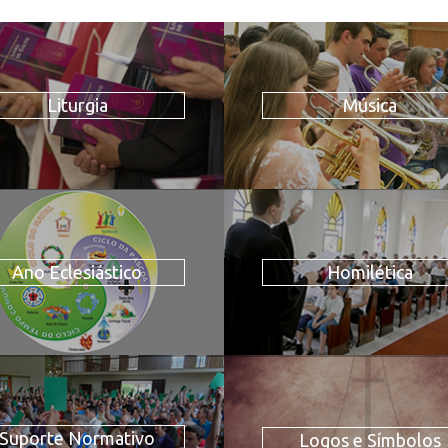
Liturgia
Música
Ano Eclesiástico
Homilética
Suporte Normativo
Logos e Símbolos