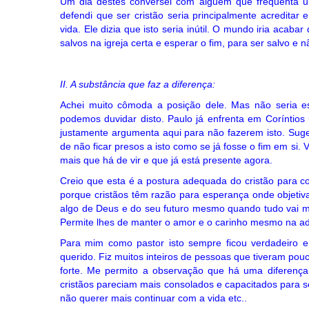
Um dia destes conversei com alguém que frequenta um
defendi que ser cristão seria principalmente acreditar
vida. Ele dizia que isto seria inútil. O mundo iria acab
salvos na igreja certa e esperar o fim, para ser salvo e
II. A substância que faz a diferença:
Achei muito cômoda a posição dele. Mas não seria e
podemos duvidar disto. Paulo já enfrenta em Coríntio
justamente argumenta aqui para não fazerem isto. Sug
de não ficar presos a isto como se já fosse o fim em si.
mais que há de vir e que já está presente agora.
Creio que esta é a postura adequada do cristão para c
porque cristãos têm razão para esperança onde objetiv
algo de Deus e do seu futuro mesmo quando tudo vai ma
Permite lhes de manter o amor e o carinho mesmo na ad
Para mim como pastor isto sempre ficou verdadeiro 
querido. Fiz muitos inteiros de pessoas que tiveram pouc
forte. Me permito a observação que há uma diferença
cristãos pareciam mais consolados e capacitados para se
não querer mais continuar com a vida etc..