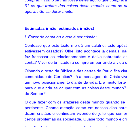
compram, como se não fosse deles aquilo que comprar
31 os que tratam das coisas deste mundo, como se n
agora, não vai durar muito.
Estimadas irmãs, estimados irmãos!
I. Fazer de conta ou o que é ser cristão:
Confesso que este texto me dá um calafrio. Este após
estivessem casados? Olhe, isto acontece já demais, não
faz fracassar os relacionamentos e deixa sobretudo a
conta? Viver de brincadeira sempre empurrando a vida co
Olhando o resto da Bíblica e das cartas do Paulo fica cl
comunidade de Coríntios? Lá a mensagem do Cristo viv
um novo posicionamento diante da vida. Era muito forte
para que ainda se ocupar com as coisas deste mundo? N
do Senhor?
O que fazer com os afazeres deste mundo quando se 
pertinente. Chama atenção como em nossos dias parec
dizem cristãos e continuam vivendo do jeito que semp
certos problemas da sociedade. Quase todo mundo é cr