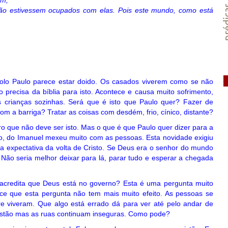
am;
préd
ão estivessem ocupados com elas. Pois este mundo, como está
tolo Paulo parece estar doido. Os casados viverem como se não
 precisa da bíblia para isto. Acontece e causa muito sofrimento,
s crianças sozinhas. Será que é isto que Paulo quer? Fazer de
m a barriga? Tratar as coisas com desdém, frio, cínico, distante?
aro que não deve ser isto. Mas o que é que Paulo quer dizer para a
o, do Imanuel mexeu muito com as pessoas. Esta novidade exigiu
 a expectativa da volta de Cristo. Se Deus era o senhor do mundo
ão seria melhor deixar para lá, parar tudo e esperar a chegada
acredita que Deus está no governo? Esta é uma pergunta muito
e que esta pergunta não tem mais muito efeito. As pessoas se
re viveram. Que algo está errado dá para ver até pelo andar de
istão mas as ruas continuam inseguras. Como pode?