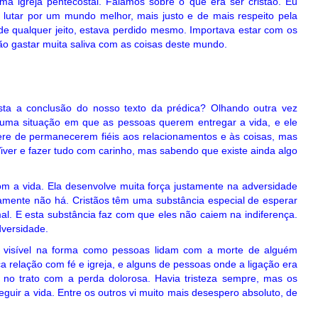
a igreja pentecostal. Falamos sobre o que era ser cristão. Eu
 e lutar por um mundo melhor, mais justo e de mais respeito pela
ar de qualquer jeito, estava perdido mesmo. Importava estar com os
 não gastar muita saliva com as coisas deste mundo.
sta a conclusão do nosso texto da prédica? Olhando outra vez
s uma situação em que as pessoas querem entregar a vida, e ele
ere de permanecerem fiéis aos relacionamentos e às coisas, mas
 Viver e fazer tudo com carinho, mas sabendo que existe ainda algo
om a vida. Ela desenvolve muita força justamente na adversidade
amente não há. Cristãos têm uma substância especial de esperar
l. E esta substância faz com que eles não caiem na indiferença.
versidade.
e visível na forma como pessoas lidam com a morte de alguém
a relação com fé e igreja, e alguns de pessoas onde a ligação era
 no trato com a perda dolorosa. Havia tristeza sempre, mas os
guir a vida. Entre os outros vi muito mais desespero absoluto, de