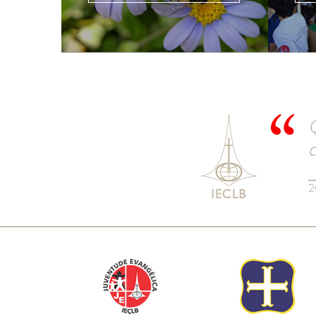
Q
c
2