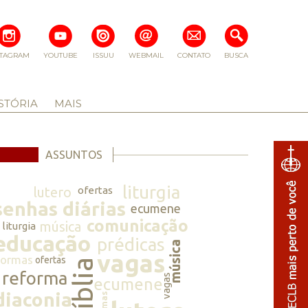
STAGRAM
YOUTUBE
ISSUU
WEBMAIL
CONTATO
BUSCA
STÓRIA
MAIS
ASSUNTOS
liturgia
lutero
ofertas
senhas diárias
ecumene
comunicação
música
liturgia
educação
prédicas
música
vagas
normas
ofertas
bíblia
reforma
vagas
ecumene
diaconia