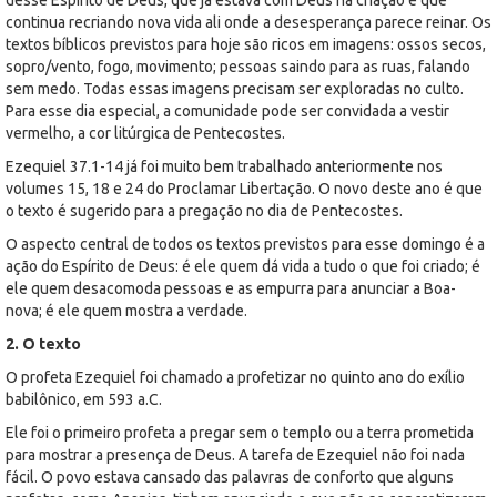
continua recriando nova vida ali onde a desesperança parece reinar. Os
textos bíblicos previstos para hoje são ricos em imagens: ossos secos,
sopro/vento, fogo, movimento; pessoas saindo para as ruas, falando
sem medo. Todas essas imagens precisam ser exploradas no culto.
Para esse dia especial, a comunidade pode ser convidada a vestir
vermelho, a cor litúrgica de Pentecostes.
Ezequiel 37.1-14 já foi muito bem trabalhado anteriormente nos
volumes 15, 18 e 24 do Proclamar Libertação. O novo deste ano é que
o texto é sugerido para a pregação no dia de Pentecostes.
O aspecto central de todos os textos previstos para esse domingo é a
ação do Espírito de Deus: é ele quem dá vida a tudo o que foi criado; é
ele quem desacomoda pessoas e as empurra para anunciar a Boa-
nova; é ele quem mostra a verdade.
2. O texto
O profeta Ezequiel foi chamado a profetizar no quinto ano do exílio
babilônico, em 593 a.C.
Ele foi o primeiro profeta a pregar sem o templo ou a terra prometida
para mostrar a presença de Deus. A tarefa de Ezequiel não foi nada
fácil. O povo estava cansado das palavras de conforto que alguns