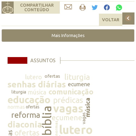
COMPARTILHAR
CONTEÚDO
VOLTAR
Mais Informações
ASSUNTOS
liturgia
lutero
ofertas
senhas diárias
ecumene
comunicação
música
liturgia
educação
prédicas
música
vagas
normas
ofertas
bíblia
reforma
vagas
ecumene
diaconia
normas
lutero
ofertas