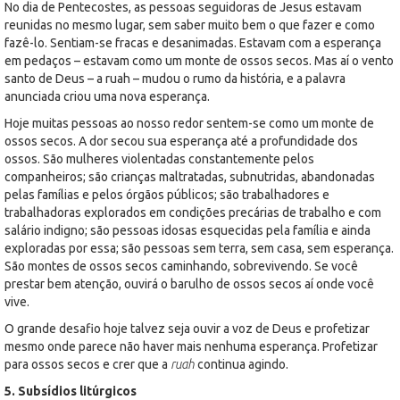
No dia de Pentecostes, as pessoas seguidoras de Jesus estavam
reunidas no mesmo lugar, sem saber muito bem o que fazer e como
fazê-lo. Sentiam-se fracas e desanimadas. Estavam com a esperança
em pedaços – estavam como um monte de ossos secos. Mas aí o vento
santo de Deus – a ruah – mudou o rumo da história, e a palavra
anunciada criou uma nova esperança.
Hoje muitas pessoas ao nosso redor sentem-se como um monte de
ossos secos. A dor secou sua esperança até a profundidade dos
ossos. São mulheres violentadas constantemente pelos
companheiros; são crianças maltratadas, subnutridas, abandonadas
pelas famílias e pelos órgãos públicos; são trabalhadores e
trabalhadoras explorados em condições precárias de trabalho e com
salário indigno; são pessoas idosas esquecidas pela família e ainda
exploradas por essa; são pessoas sem terra, sem casa, sem esperança.
São montes de ossos secos caminhando, sobrevivendo. Se você
prestar bem atenção, ouvirá o barulho de ossos secos aí onde você
vive.
O grande desafio hoje talvez seja ouvir a voz de Deus e profetizar
mesmo onde parece não haver mais nenhuma esperança. Profetizar
para ossos secos e crer que a
ruah
continua agindo.
5. Subsídios litúrgicos