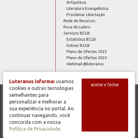
Artigoteca
Literatura Evangelística
Proclamar Libertação
Rede de Recursos
Rosa de Lutero
Serviços IECLB
Estatística IECLB
Índices IECLB
Plano de Ofertas 2023
Plano de Ofertas 2024
Webmail @luteranos
Luteranos informa:
usamos
aceitar e fechar
cookies e outras tecnologias
semelhantes para
© Copyright 2026 - Todos os Direitos Reservados - IECLB - Igreja
personalizar e melhorar a
Evangélica de Confissão Luterana no Brasil - Portal Luteranos -
sua experiência no portal. Ao
www.luteranos.com.br
continuar navegando, você
concorda com a nossa
Política de Privacidade
.