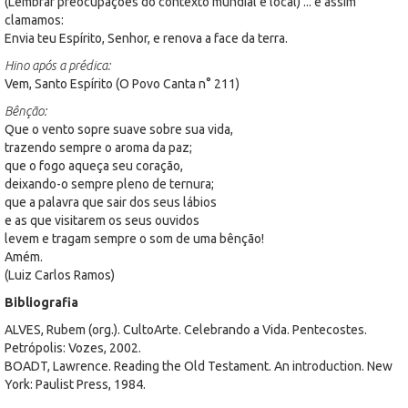
(Lembrar preocupações do contexto mundial e local) ... e assim
clamamos:
Envia teu Espírito, Senhor, e renova a face da terra.
Hino após a prédica:
Vem, Santo Espírito (O Povo Canta n° 211)
Bênção:
Que o vento sopre suave sobre sua vida,
trazendo sempre o aroma da paz;
que o fogo aqueça seu coração,
deixando-o sempre pleno de ternura;
que a palavra que sair dos seus lábios
e as que visitarem os seus ouvidos
levem e tragam sempre o som de uma bênção!
Amém.
(Luiz Carlos Ramos)
Bibliografia
ALVES, Rubem (org.). CultoArte. Celebrando a Vida. Pentecostes.
Petrópolis: Vozes, 2002.
BOADT, Lawrence. Reading the Old Testament. An introduction. New
York: Paulist Press, 1984.