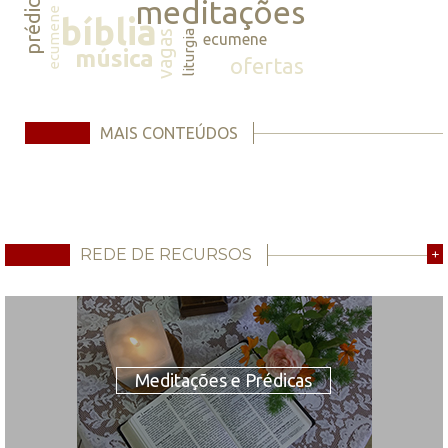
prédicas
meditações
ecumene
bíblia
vagas
liturgia
ecumene
música
ofertas
MAIS CONTEÚDOS
REDE DE RECURSOS
+
Meditações e Prédicas