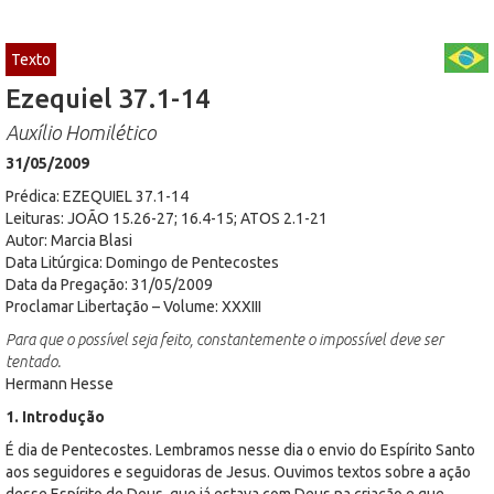
Texto
Ezequiel 37.1-14
Auxílio Homilético
31/05/2009
Prédica: EZEQUIEL 37.1-14
Leituras: JOÃO 15.26-27; 16.4-15; ATOS 2.1-21
Autor: Marcia Blasi
Data Litúrgica: Domingo de Pentecostes
Data da Pregação: 31/05/2009
Proclamar Libertação – Volume: XXXIII
Para que o possível seja feito, constantemente o impossível deve ser
tentado.
Hermann Hesse
1. Introdução
É dia de Pentecostes. Lembramos nesse dia o envio do Espírito Santo
aos seguidores e seguidoras de Jesus. Ouvimos textos sobre a ação
desse Espírito de Deus, que já estava com Deus na criação e que