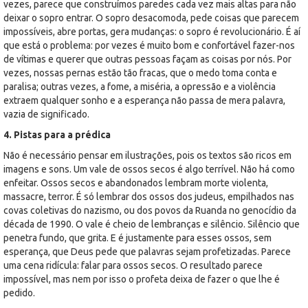
vezes, parece que construímos paredes cada vez mais altas para não
deixar o sopro entrar. O sopro desacomoda, pede coisas que parecem
impossíveis, abre portas, gera mudanças: o sopro é revolucionário. É aí
que está o problema: por vezes é muito bom e confortável fazer-nos
de vítimas e querer que outras pessoas façam as coisas por nós. Por
vezes, nossas pernas estão tão fracas, que o medo toma conta e
paralisa; outras vezes, a fome, a miséria, a opressão e a violência
extraem qualquer sonho e a esperança não passa de mera palavra,
vazia de significado.
4. Pistas para a prédica
Não é necessário pensar em ilustrações, pois os textos são ricos em
imagens e sons. Um vale de ossos secos é algo terrível. Não há como
enfeitar. Ossos secos e abandonados lembram morte violenta,
massacre, terror. É só lembrar dos ossos dos judeus, empilhados nas
covas coletivas do nazismo, ou dos povos da Ruanda no genocídio da
década de 1990. O vale é cheio de lembranças e silêncio. Silêncio que
penetra fundo, que grita. E é justamente para esses ossos, sem
esperança, que Deus pede que palavras sejam profetizadas. Parece
uma cena ridícula: falar para ossos secos. O resultado parece
impossível, mas nem por isso o profeta deixa de fazer o que lhe é
pedido.