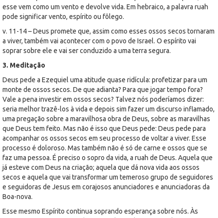
esse vem como um vento e devolve vida. Em hebraico, a palavra ruah
pode significar vento, espírito ou fôlego.
v. 11-14 – Deus promete que, assim como esses ossos secos tornaram
a viver, também vai acontecer com o povo de Israel. O espírito vai
soprar sobre ele e vai ser conduzido a uma terra segura.
3. Meditação
Deus pede a Ezequiel uma atitude quase ridícula: profetizar para um
monte de ossos secos. De que adianta? Para que jogar tempo fora?
Vale a pena investir em ossos secos? Talvez nós poderíamos dizer:
seria melhor trazê-los à vida e depois sim fazer um discurso inflamado,
uma pregação sobre a maravilhosa obra de Deus, sobre as maravilhas
que Deus tem feito. Mas não é isso que Deus pede: Deus pede para
acompanhar os ossos secos em seu processo de voltar a viver. Esse
processo é doloroso. Mas também não é só de carne e ossos que se
faz uma pessoa. É preciso o sopro da vida, a ruah de Deus. Aquela que
já esteve com Deus na criação; aquela que dá nova vida aos ossos
secos e aquela que vai transformar um temeroso grupo de seguidores
e seguidoras de Jesus em corajosos anunciadores e anunciadoras da
Boa-nova.
Esse mesmo Espírito continua soprando esperança sobre nós. Às