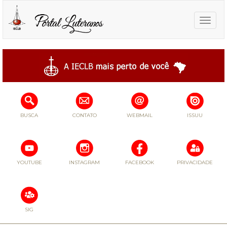
Toggle
naviga
BUSCA
CONTATO
WEBMAIL
ISSUU
YOUTUBE
INSTAGRAM
FACEBOOK
PRIVACIDADE
SIG