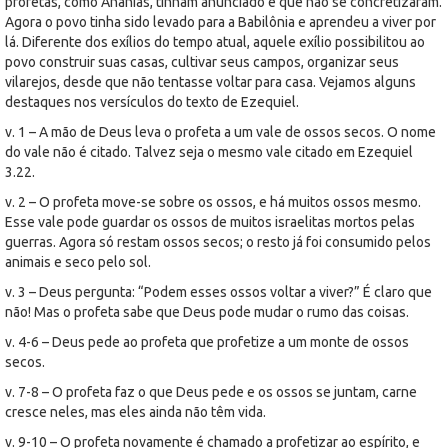
profetas, como Ananias, tinham anunciado e que não se concretizaram.
Agora o povo tinha sido levado para a Babilônia e aprendeu a viver por
lá. Diferente dos exílios do tempo atual, aquele exílio possibilitou ao
povo construir suas casas, cultivar seus campos, organizar seus
vilarejos, desde que não tentasse voltar para casa. Vejamos alguns
destaques nos versículos do texto de Ezequiel.
v. 1 – A mão de Deus leva o profeta a um vale de ossos secos. O nome
do vale não é citado. Talvez seja o mesmo vale citado em Ezequiel
3.22.
v. 2 – O profeta move-se sobre os ossos, e há muitos ossos mesmo.
Esse vale pode guardar os ossos de muitos israelitas mortos pelas
guerras. Agora só restam ossos secos; o resto já foi consumido pelos
animais e seco pelo sol.
v. 3 – Deus pergunta: “Podem esses ossos voltar a viver?” É claro que
não! Mas o profeta sabe que Deus pode mudar o rumo das coisas.
v. 4-6 – Deus pede ao profeta que profetize a um monte de ossos
secos.
v. 7-8 – O profeta faz o que Deus pede e os ossos se juntam, carne
cresce neles, mas eles ainda não têm vida.
v. 9-10 – O profeta novamente é chamado a profetizar ao espírito, e