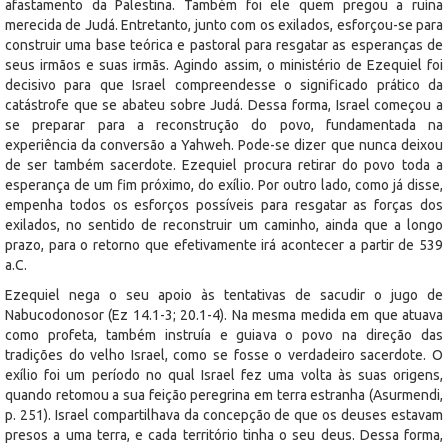
afastamento da Palestina. Também foi ele quem pregou a ruína
merecida de Judá. Entretanto, junto com os exilados, esforçou-se para
construir uma base teórica e pastoral para resgatar as esperanças de
seus irmãos e suas irmãs. Agindo assim, o ministério de Ezequiel foi
decisivo para que Israel compreendesse o significado prático da
catástrofe que se abateu sobre Judá. Dessa forma, Israel começou a
se preparar para a reconstrução do povo, fundamentada na
experiência da conversão a Yahweh. Pode-se dizer que nunca deixou
de ser também sacerdote. Ezequiel procura retirar do povo toda a
esperança de um fim próximo, do exílio. Por outro lado, como já disse,
empenha todos os esforços possíveis para resgatar as forças dos
exilados, no sentido de reconstruir um caminho, ainda que a longo
prazo, para o retorno que efetivamente irá acontecer a partir de 539
a.C.
Ezequiel nega o seu apoio às tentativas de sacudir o jugo de
Nabucodonosor (Ez 14.1-3; 20.1-4). Na mesma medida em que atuava
como profeta, também instruía e guiava o povo na direção das
tradições do velho Israel, como se fosse o verdadeiro sacerdote. O
exílio foi um período no qual Israel fez uma volta às suas origens,
quando retomou a sua feição peregrina em terra estranha (Asurmendi,
p. 251). Israel compartilhava da concepção de que os deuses estavam
presos a uma terra, e cada território tinha o seu deus. Dessa forma,