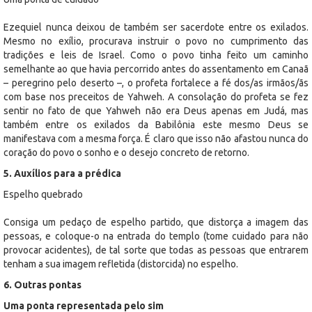
Ezequiel nunca deixou de também ser sacerdote entre os exilados.
Mesmo no exílio, procurava instruir o povo no cumprimento das
tradições e leis de Israel. Como o povo tinha feito um caminho
semelhante ao que havia percorrido antes do assentamento em Canaã
– peregrino pelo deserto –, o profeta fortalece a fé dos/as irmãos/ãs
com base nos preceitos de Yahweh. A consolação do profeta se fez
sentir no fato de que Yahweh não era Deus apenas em Judá, mas
também entre os exilados da Babilônia este mesmo Deus se
manifestava com a mesma força. É claro que isso não afastou nunca do
coração do povo o sonho e o desejo concreto de retorno.
5. Auxílios para a prédica
Espelho quebrado
Consiga um pedaço de espelho partido, que distorça a imagem das
pessoas, e coloque-o na entrada do templo (tome cuidado para não
provocar acidentes), de tal sorte que todas as pessoas que entrarem
tenham a sua imagem refletida (distorcida) no espelho.
6. Outras pontas
Uma ponta representada pelo sim