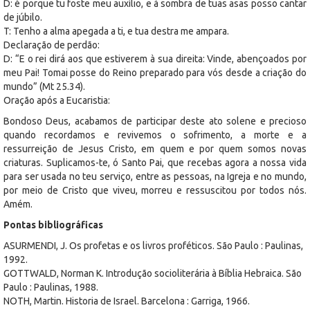
D: é porque tu foste meu auxílio, e à sombra de tuas asas posso cantar
de júbilo.
T: Tenho a alma apegada a ti, e tua destra me ampara.
Declaração de perdão:
D: “E o rei dirá aos que estiverem à sua direita: Vinde, abençoados por
meu Pai! Tomai posse do Reino preparado para vós desde a criação do
mundo” (Mt 25.34).
Oração após a Eucaristia:
Bondoso Deus, acabamos de participar deste ato solene e precioso
quando recordamos e revivemos o sofrimento, a morte e a
ressurreição de Jesus Cristo, em quem e por quem somos novas
criaturas. Suplicamos-te, ó Santo Pai, que recebas agora a nossa vida
para ser usada no teu serviço, entre as pessoas, na Igreja e no mundo,
por meio de Cristo que viveu, morreu e ressuscitou por todos nós.
Amém.
Pontas bibliográficas
ASURMENDI, J. Os profetas e os livros proféticos. São Paulo : Paulinas,
1992.
GOTTWALD, Norman K. Introdução socioliterária à Bíblia Hebraica. São
Paulo : Paulinas, 1988.
NOTH, Martin. Historia de Israel. Barcelona : Garriga, 1966.