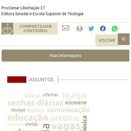
Proclamar Libertação 27
Editora Sinodal e Escola Superior de Teologia
COMPARTILHAR
CONTEÚDO
VOLTAR
Mais Informações
ASSUNTOS
liturgia
lutero
ofertas
senhas diárias
ecumene
comunicação
música
liturgia
educação
prédicas
música
vagas
normas
ofertas