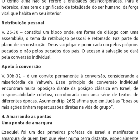
O termo alma não se refere a entidades desincorporadas. Para o
hebraico, alma tem o significado de totalidade do ser humano, da força
vital que habita em seu interior.
Retribuição pessoal
V. 25-30 – constitui um bloco onde, em forma de diálogo com uma
assembléia, o tema da retribuição pessoal é retomado. Faz parte do
plano de reconstrução. Deus vai julgar e punir cada um pelos próprios
pecados e não pelos pecados dos pais. O acesso à salvação se dará
pela conversão individual.
Apelo à conversão
V. 30b-32 – é um convite permanente à conversão, considerando a
misericórdia de Yahweh. Esse princípio de conversão individual
encontrará muita oposição diante da posição clássica em Israel, de
responsabilidade coletiva, corroborada com uma série de textos de
diferentes épocas. Asurmendi (p. 265) afirma que em Judá as “boas ou
más ações tinham repercussões diretas na vida do grupo”.
4. Amarrando as pontas
Uma ponta de amargura
Ezequiel foi um dos primeiros profetas de Israel a manifestar a
amargura de quem tem que viver numa terra distante, especialmente