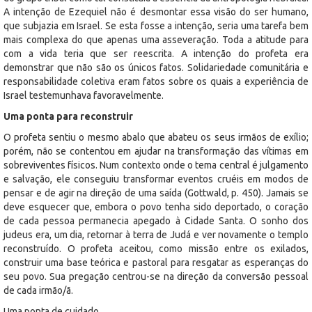
A intenção de Ezequiel não é desmontar essa visão do ser humano,
que subjazia em Israel. Se esta fosse a intenção, seria uma tarefa bem
mais complexa do que apenas uma asseveração. Toda a atitude para
com a vida teria que ser reescrita. A intenção do profeta era
demonstrar que não são os únicos fatos. Solidariedade comunitária e
responsabilidade coletiva eram fatos sobre os quais a experiência de
Israel testemunhava favoravelmente.
Uma ponta para reconstruir
O profeta sentiu o mesmo abalo que abateu os seus irmãos de exílio;
porém, não se contentou em ajudar na transformação das vítimas em
sobreviventes físicos. Num contexto onde o tema central é julgamento
e salvação, ele conseguiu transformar eventos cruéis em modos de
pensar e de agir na direção de uma saída (Gottwald, p. 450). Jamais se
deve esquecer que, embora o povo tenha sido deportado, o coração
de cada pessoa permanecia apegado à Cidade Santa. O sonho dos
judeus era, um dia, retornar à terra de Judá e ver novamente o templo
reconstruído. O profeta aceitou, como missão entre os exilados,
construir uma base teórica e pastoral para resgatar as esperanças do
seu povo. Sua pregação centrou-se na direção da conversão pessoal
de cada irmão/ã.
Uma ponta de cuidado