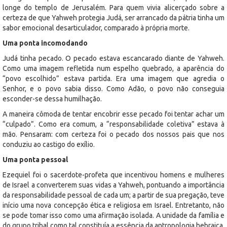
longe do templo de Jerusalém. Para quem vivia alicerçado sobre a
certeza de que Yahweh protegia Judá, ser arrancado da pátria tinha um
sabor emocional desarticulador, comparado à própria morte.
Uma ponta incomodando
Judá tinha pecado. O pecado estava escancarado diante de Yahweh.
Como uma imagem refletida num espelho quebrado, a aparência do
“povo escolhido” estava partida. Era uma imagem que agredia o
Senhor, e o povo sabia disso. Como Adão, o povo não conseguia
esconder-se dessa humilhação.
A maneira cômoda de tentar encobrir esse pecado foi tentar achar um
“culpado”. Como era comum, a “responsabilidade coletiva” estava à
mão. Pensaram: com certeza foi o pecado dos nossos pais que nos
conduziu ao castigo do exílio.
Uma ponta pessoal
Ezequiel foi o sacerdote-profeta que incentivou homens e mulheres
de Israel a converterem suas vidas a Yahweh, pontuando a importância
da responsabilidade pessoal de cada um; a partir de sua pregação, teve
início uma nova concepção ética e religiosa em Israel. Entretanto, não
se pode tomar isso como uma afirmação isolada. A unidade da família e
do grupo tribal como tal constituía a essência da antropologia hebraica.