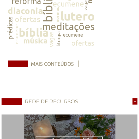
bíblia
reforma
vagas
ecumene
diaconia
normas
lutero
ofertas
prédicas
meditações
ecumene
bíblia
vagas
liturgia
ecumene
música
ofertas
MAIS CONTEÚDOS
REDE DE RECURSOS
+