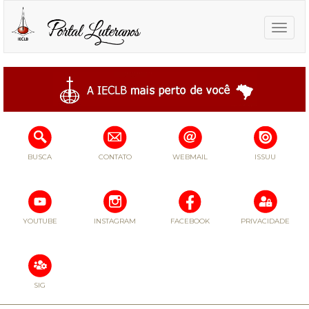
Toggle
naviga
BUSCA
CONTATO
WEBMAIL
ISSUU
YOUTUBE
INSTAGRAM
FACEBOOK
PRIVACIDADE
SIG