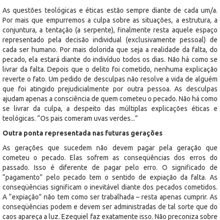
As questões teológicas e éticas estão sempre diante de cada um/a.
Por mais que empurremos a culpa sobre as situações, a estrutura, a
conjuntura, a tentação (a serpente), finalmente resta aquele espaço
representado pela decisão individual (exclusivamente pessoal) de
cada ser humano. Por mais dolorida que seja a realidade da falta, do
pecado, ela estará diante do indivíduo todos os dias. Não há como se
livrar da falta. Depois que o delito foi cometido, nenhuma explicação
reverte o fato. Um pedido de desculpas não resolve a vida de alguém
que foi atingido prejudicialmente por outra pessoa. As desculpas
ajudam apenas a consciência de quem cometeu o pecado. Não há como
se livrar da culpa, a despeito das múltiplas explicações éticas e
teológicas. “Os pais comeram uvas verdes...”
Outra ponta representada nas futuras gerações
As gerações que sucedem não devem pagar pela geração que
cometeu o pecado. Elas sofrem as conseqüências dos erros do
passado. Isso é diferente de pagar pelo erro. O significado de
“pagamento” pelo pecado tem o sentido de expiação da falta. As
conseqüências significam o inevitável diante dos pecados cometidos.
A “expiação” não tem como ser trabalhada – resta apenas cumprir. As
conseqüências podem e devem ser administradas de tal sorte que do
caos apareça a luz. Ezequiel faz exatamente isso. Não preconiza sobre