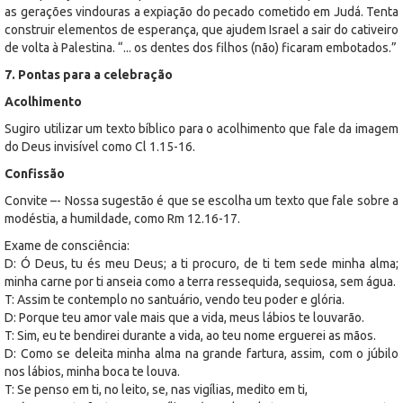
as gerações vindouras a expiação do pecado cometido em Judá. Tenta
construir elementos de esperança, que ajudem Israel a sair do cativeiro
de volta à Palestina. “... os dentes dos filhos (não) ficaram embotados.”
7. Pontas para a celebração
Acolhimento
Sugiro utilizar um texto bíblico para o acolhimento que fale da imagem
do Deus invisível como Cl 1.15-16.
Confissão
Convite –- Nossa sugestão é que se escolha um texto que fale sobre a
modéstia, a humildade, como Rm 12.16-17.
Exame de consciência:
D: Ó Deus, tu és meu Deus; a ti procuro, de ti tem sede minha alma;
minha carne por ti anseia como a terra ressequida, sequiosa, sem água.
T: Assim te contemplo no santuário, vendo teu poder e glória.
D: Porque teu amor vale mais que a vida, meus lábios te louvarão.
T: Sim, eu te bendirei durante a vida, ao teu nome erguerei as mãos.
D: Como se deleita minha alma na grande fartura, assim, com o júbilo
nos lábios, minha boca te louva.
T: Se penso em ti, no leito, se, nas vigílias, medito em ti,