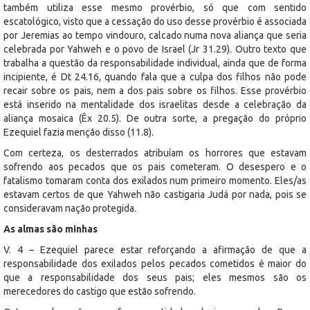
também utiliza esse mesmo provérbio, só que com sentido
escatológico, visto que a cessação do uso desse provérbio é associada
por Jeremias ao tempo vindouro, calcado numa nova aliança que seria
celebrada por Yahweh e o povo de Israel (Jr 31.29). Outro texto que
trabalha a questão da responsabilidade individual, ainda que de forma
incipiente, é Dt 24.16, quando fala que a culpa dos filhos não pode
recair sobre os pais, nem a dos pais sobre os filhos. Esse provérbio
está inserido na mentalidade dos israelitas desde a celebração da
aliança mosaica (Êx 20.5). De outra sorte, a pregação do próprio
Ezequiel fazia menção disso (11.8).
Com certeza, os desterrados atribuíam os horrores que estavam
sofrendo aos pecados que os pais cometeram. O desespero e o
fatalismo tomaram conta dos exilados num primeiro momento. Eles/as
estavam certos de que Yahweh não castigaria Judá por nada, pois se
consideravam nação protegida.
As almas são minhas
V. 4 – Ezequiel parece estar reforçando a afirmação de que a
responsabilidade dos exilados pelos pecados cometidos é maior do
que a responsabilidade dos seus pais; eles mesmos são os
merecedores do castigo que estão sofrendo.