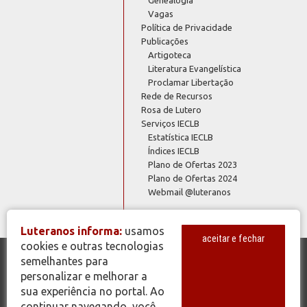
Vagas
Política de Privacidade
Publicações
Artigoteca
Literatura Evangelística
Proclamar Libertação
Rede de Recursos
Rosa de Lutero
Serviços IECLB
Estatística IECLB
Índices IECLB
Plano de Ofertas 2023
Plano de Ofertas 2024
Webmail @luteranos
Luteranos informa:
usamos
aceitar e fechar
cookies e outras tecnologias
semelhantes para
© Copyright 2026 - Todos os Direitos Reservados - IECLB - Igreja
personalizar e melhorar a
Evangélica de Confissão Luterana no Brasil - Portal Luteranos -
sua experiência no portal. Ao
www.luteranos.com.br
continuar navegando, você