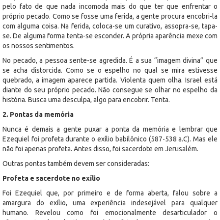
pelo fato de que nada incomoda mais do que ter que enfrentar o
próprio pecado. Como se fosse uma ferida, a gente procura encobri-la
com alguma coisa. Na ferida, coloca-se um curativo, assopra-se, tapa-
se. De alguma forma tenta-se esconder. A própria aparência mexe com
os nossos sentimentos.
No pecado, a pessoa sente-se agredida. É a sua “imagem divina” que
se acha distorcida. Como se o espelho no qual se mira estivesse
quebrado, a imagem aparece partida. Violenta quem olha. Israel está
diante do seu próprio pecado. Não consegue se olhar no espelho da
história. Busca uma desculpa, algo para encobrir. Tenta.
2. Pontas da memória
Nunca é demais a gente puxar a ponta da memória e lembrar que
Ezequiel foi profeta durante o exílio babilônico (587-538 a.C). Mas ele
não foi apenas profeta. Antes disso, foi sacerdote em Jerusalém.
Outras pontas também devem ser consideradas:
Profeta e sacerdote no exílio
Foi Ezequiel que, por primeiro e de forma aberta, falou sobre a
amargura do exílio, uma experiência indesejável para qualquer
humano. Revelou como foi emocionalmente desarticulador o