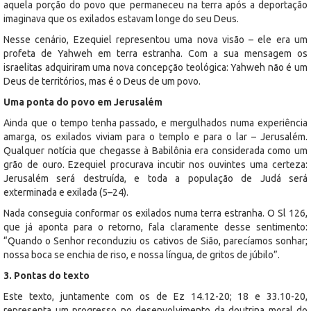
aquela porção do povo que permaneceu na terra após a deportação
imaginava que os exilados estavam longe do seu Deus.
Nesse cenário, Ezequiel representou uma nova visão – ele era um
profeta de Yahweh em terra estranha. Com a sua mensagem os
israelitas adquiriram uma nova concepção teológica: Yahweh não é um
Deus de territórios, mas é o Deus de um povo.
Uma ponta do povo em Jerusalém
Ainda que o tempo tenha passado, e mergulhados numa experiência
amarga, os exilados viviam para o templo e para o lar – Jerusalém.
Qualquer notícia que chegasse à Babilônia era considerada como um
grão de ouro. Ezequiel procurava incutir nos ouvintes uma certeza:
Jerusalém será destruída, e toda a população de Judá será
exterminada e exilada (5–24).
Nada conseguia conformar os exilados numa terra estranha. O Sl 126,
que já aponta para o retorno, fala claramente desse sentimento:
“Quando o Senhor reconduziu os cativos de Sião, parecíamos sonhar;
nossa boca se enchia de riso, e nossa língua, de gritos de júbilo”.
3. Pontas do texto
Este texto, juntamente com os de Ez 14.12-20; 18 e 33.10-20,
representa um progresso no desenvolvimento da doutrina moral do