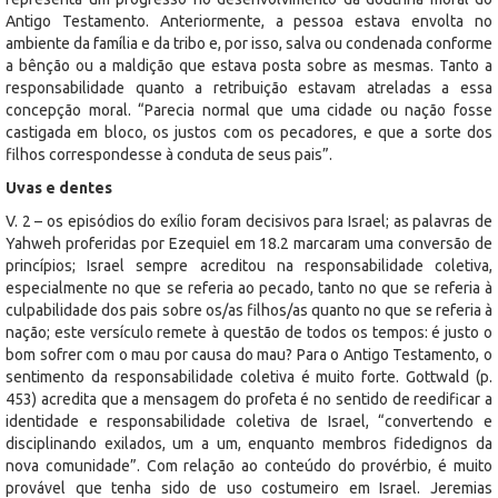
Antigo Testamento. Anteriormente, a pessoa estava envolta no
ambiente da família e da tribo e, por isso, salva ou condenada conforme
a bênção ou a maldição que estava posta sobre as mesmas. Tanto a
responsabilidade quanto a retribuição estavam atreladas a essa
concepção moral. “Parecia normal que uma cidade ou nação fosse
castigada em bloco, os justos com os pecadores, e que a sorte dos
filhos correspondesse à conduta de seus pais”.
Uvas e dentes
V. 2 – os episódios do exílio foram decisivos para Israel; as palavras de
Yahweh proferidas por Ezequiel em 18.2 marcaram uma conversão de
princípios; Israel sempre acreditou na responsabilidade coletiva,
especialmente no que se referia ao pecado, tanto no que se referia à
culpabilidade dos pais sobre os/as filhos/as quanto no que se referia à
nação; este versículo remete à questão de todos os tempos: é justo o
bom sofrer com o mau por causa do mau? Para o Antigo Testamento, o
sentimento da responsabilidade coletiva é muito forte. Gottwald (p.
453) acredita que a mensagem do profeta é no sentido de reedificar a
identidade e responsabilidade coletiva de Israel, “convertendo e
disciplinando exilados, um a um, enquanto membros fidedignos da
nova comunidade”. Com relação ao conteúdo do provérbio, é muito
provável que tenha sido de uso costumeiro em Israel. Jeremias