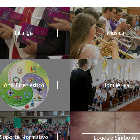
Liturgia
Música
Ano Eclesiástico
Homilética
Suporte Normativo
Logos e Símbolos