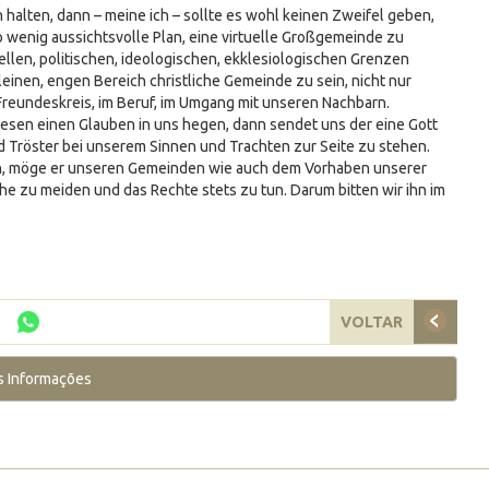
alten, dann – meine ich – sollte es wohl keinen Zweifel geben,
 wenig aussichtsvolle Plan, eine virtuelle Großgemeinde zu
rellen, politischen, ideologischen, ekklesiologischen Grenzen
einen, engen Bereich christliche Gemeinde zu sein, nicht nur
Freundeskreis, im Beruf, im Umgang mit unseren Nachbarn.
esen einen Glauben in uns hegen, dann sendet uns der eine Gott
und Tröster bei unserem Sinnen und Trachten zur Seite zu stehen.
en, möge er unseren Gemeinden wie auch dem Vorhaben unserer
che zu meiden und das Rechte stets zu tun. Darum bitten wir ihn im
VOLTAR
s Informações