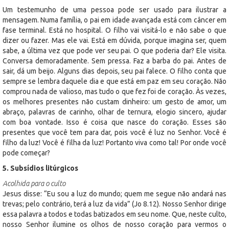
Um testemunho de uma pessoa pode ser usado para ilustrar a
mensagem. Numa família, o pai em idade avançada está com câncer em
fase terminal. Está no hospital. O filho vai visitá-lo e não sabe o que
dizer ou fazer. Mas ele vai. Está em dúvida, porque imagina ser, quem
sabe, a última vez que pode ver seu pai. O que poderia dar? Ele visita.
Conversa demoradamente. Sem pressa. Faz a barba do pai. Antes de
sair, dá um beijo. Alguns dias depois, seu pai falece. O filho conta que
sempre se lembra daquele dia e que está em paz em seu coração. Não
comprou nada de valioso, mas tudo o que fez foi de coração. Às vezes,
os melhores presentes não custam dinheiro: um gesto de amor, um
abraço, palavras de carinho, olhar de ternura, elogio sincero, ajudar
com boa vontade. Isso é coisa que nasce do coração. Esses são
presentes que você tem para dar, pois você é luz no Senhor. Você é
filho da luz! Você é filha da luz! Portanto viva como tal! Por onde você
pode começar?
5. Subsídios litúrgicos
Acolhida para o culto
Jesus disse: “Eu sou a luz do mundo; quem me segue não andará nas
trevas; pelo contrário, terá a luz da vida” (Jo 8.12). Nosso Senhor dirige
essa palavra a todos e todas batizados em seu nome. Que, neste culto,
nosso Senhor ilumine os olhos de nosso coração para vermos o