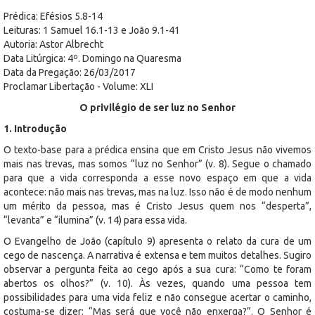
Prédica: Efésios 5.8-14
Leituras: 1 Samuel 16.1-13 e João 9.1-41
Autoria: Astor Albrecht
Data Litúrgica: 4º. Domingo na Quaresma
Data da Pregação: 26/03/2017
Proclamar Libertação - Volume: XLI
O privilégio de ser luz no Senhor
1. Introdução
O texto-base para a prédica ensina que em Cristo Jesus não vivemos
mais nas trevas, mas somos “luz no Senhor” (v. 8). Segue o chamado
para que a vida corresponda a esse novo espaço em que a vida
acontece: não mais nas trevas, mas na luz. Isso não é de modo nenhum
um mérito da pessoa, mas é Cristo Jesus quem nos “desperta”,
“levanta” e “ilumina” (v. 14) para essa vida.
O Evangelho de João (capítulo 9) apresenta o relato da cura de um
cego de nascença. A narrativa é extensa e tem muitos detalhes. Sugiro
observar a pergunta feita ao cego após a sua cura: “Como te foram
abertos os olhos?” (v. 10). Às vezes, quando uma pessoa tem
possibilidades para uma vida feliz e não consegue acertar o caminho,
costuma-se dizer: “Mas será que você não enxerga?”. O Senhor é