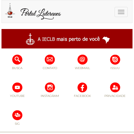
Toggle
naviga
BUSCA
CONTATO
WEBMAIL
ISSUU
YOUTUBE
INSTAGRAM
FACEBOOK
PRIVACIDADE
SIG