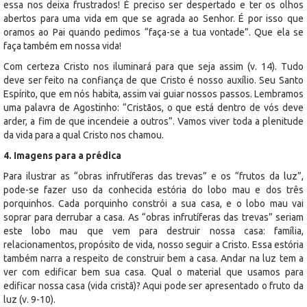
essa nos deixa frustrados! É preciso ser despertado e ter os olhos
abertos para uma vida em que se agrada ao Senhor. É por isso que
oramos ao Pai quando pedimos “faça-se a tua vontade”. Que ela se
faça também em nossa vida!
Com certeza Cristo nos iluminará para que seja assim (v. 14). Tudo
deve ser feito na confiança de que Cristo é nosso auxílio. Seu Santo
Espírito, que em nós habita, assim vai guiar nossos passos. Lembramos
uma palavra de Agostinho: “Cristãos, o que está dentro de vós deve
arder, a fim de que incendeie a outros”. Vamos viver toda a plenitude
da vida para a qual Cristo nos chamou.
4. Imagens para a prédica
Para ilustrar as “obras infrutíferas das trevas” e os “frutos da luz”,
pode-se fazer uso da conhecida estória do lobo mau e dos três
porquinhos. Cada porquinho constrói a sua casa, e o lobo mau vai
soprar para derrubar a casa. As “obras infrutíferas das trevas” seriam
este lobo mau que vem para destruir nossa casa: família,
relacionamentos, propósito de vida, nosso seguir a Cristo. Essa estória
também narra a respeito de construir bem a casa. Andar na luz tem a
ver com edificar bem sua casa. Qual o material que usamos para
edificar nossa casa (vida cristã)? Aqui pode ser apresentado o fruto da
luz (v. 9-10).