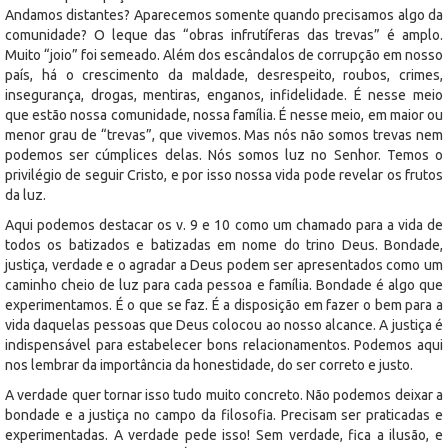
Andamos distantes? Aparecemos somente quando precisamos algo da
comunidade? O leque das “obras infrutíferas das trevas” é amplo.
Muito “joio” foi semeado. Além dos escândalos de corrupção em nosso
país, há o crescimento da maldade, desrespeito, roubos, crimes,
insegurança, drogas, mentiras, enganos, infidelidade. É nesse meio
que estão nossa comunidade, nossa família. É nesse meio, em maior ou
menor grau de “trevas”, que vivemos. Mas nós não somos trevas nem
podemos ser cúmplices delas. Nós somos luz no Senhor. Temos o
privilégio de seguir Cristo, e por isso nossa vida pode revelar os frutos
da luz.
Aqui podemos destacar os v. 9 e 10 como um chamado para a vida de
todos os batizados e batizadas em nome do trino Deus. Bondade,
justiça, verdade e o agradar a Deus podem ser apresentados como um
caminho cheio de luz para cada pessoa e família. Bondade é algo que
experimentamos. É o que se faz. É a disposição em fazer o bem para a
vida daquelas pessoas que Deus colocou ao nosso alcance. A justiça é
indispensável para estabelecer bons relacionamentos. Podemos aqui
nos lembrar da importância da honestidade, do ser correto e justo.
A verdade quer tornar isso tudo muito concreto. Não podemos deixar a
bondade e a justiça no campo da filosofia. Precisam ser praticadas e
experimentadas. A verdade pede isso! Sem verdade, fica a ilusão, e