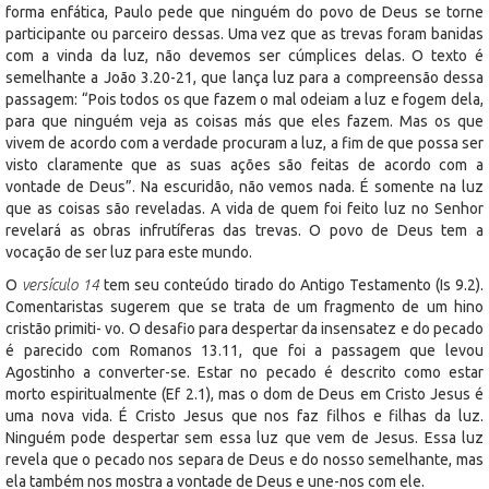
forma enfática, Paulo pede que ninguém do povo de Deus se torne
participante ou parceiro dessas. Uma vez que as trevas foram banidas
com a vinda da luz, não devemos ser cúmplices delas. O texto é
semelhante a João 3.20-21, que lança luz para a compreensão dessa
passagem: “Pois todos os que fazem o mal odeiam a luz e fogem dela,
para que ninguém veja as coisas más que eles fazem. Mas os que
vivem de acordo com a verdade procuram a luz, a fim de que possa ser
visto claramente que as suas ações são feitas de acordo com a
vontade de Deus”. Na escuridão, não vemos nada. É somente na luz
que as coisas são reveladas. A vida de quem foi feito luz no Senhor
revelará as obras infrutíferas das trevas. O povo de Deus tem a
vocação de ser luz para este mundo.
O
versículo 14
tem seu conteúdo tirado do Antigo Testamento (Is 9.2).
Comentaristas sugerem que se trata de um fragmento de um hino
cristão primiti- vo. O desafio para despertar da insensatez e do pecado
é parecido com Romanos 13.11, que foi a passagem que levou
Agostinho a converter-se. Estar no pecado é descrito como estar
morto espiritualmente (Ef 2.1), mas o dom de Deus em Cristo Jesus é
uma nova vida. É Cristo Jesus que nos faz filhos e filhas da luz.
Ninguém pode despertar sem essa luz que vem de Jesus. Essa luz
revela que o pecado nos separa de Deus e do nosso semelhante, mas
ela também nos mostra a vontade de Deus e une-nos com ele.