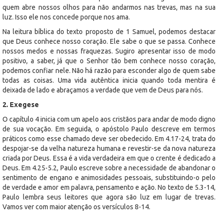
quem abre nossos olhos para não andarmos nas trevas, mas na sua
luz. Isso ele nos concede porque nos ama.
Na leitura bíblica do texto proposto de 1 Samuel, podemos destacar
que Deus conhece nosso coração. Ele sabe o que se passa. Conhece
nossos medos e nossas fraquezas. Sugiro apresentar isso de modo
positivo, a saber, já que o Senhor tão bem conhece nosso coração,
podemos confiar nele. Não há razão para esconder algo de quem sabe
todas as coisas. Uma vida autêntica inicia quando toda mentira é
deixada de lado e abraçamos a verdade que vem de Deus para nós.
2. Exegese
O capítulo 4 inicia com um apelo aos cristãos para andar de modo digno
de sua vocação. Em seguida, o apóstolo Paulo descreve em termos
práticos como esse chamado deve ser obedecido. Em 4.17-24, trata do
despojar-se da velha natureza humana e revestir-se da nova natureza
criada por Deus. Essa é a vida verdadeira em que o crente é dedicado a
Deus. Em 4.25-5.2, Paulo escreve sobre a necessidade de abandonar o
sentimento de engano e animosidades pessoais, substituindo-o pelo
de verdade e amor em palavra, pensamento e ação. No texto de 5.3-14,
Paulo lembra seus leitores que agora são luz em lugar de trevas.
Vamos ver com maior atenção os versículos 8-14.