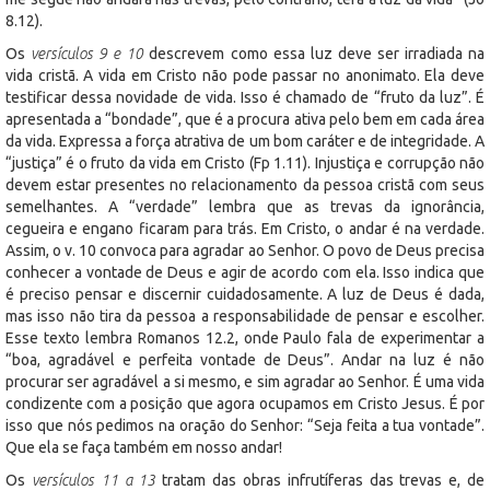
8.12).
Os
versículos 9 e 10
descrevem como essa luz deve ser irradiada na
vida cristã. A vida em Cristo não pode passar no anonimato. Ela deve
testificar dessa novidade de vida. Isso é chamado de “fruto da luz”. É
apresentada a “bondade”, que é a procura ativa pelo bem em cada área
da vida. Expressa a força atrativa de um bom caráter e de integridade. A
“justiça” é o fruto da vida em Cristo (Fp 1.11). Injustiça e corrupção não
devem estar presentes no relacionamento da pessoa cristã com seus
semelhantes. A “verdade” lembra que as trevas da ignorância,
cegueira e engano ficaram para trás. Em Cristo, o andar é na verdade.
Assim, o v. 10 convoca para agradar ao Senhor. O povo de Deus precisa
conhecer a vontade de Deus e agir de acordo com ela. Isso indica que
é preciso pensar e discernir cuidadosamente. A luz de Deus é dada,
mas isso não tira da pessoa a responsabilidade de pensar e escolher.
Esse texto lembra Romanos 12.2, onde Paulo fala de experimentar a
“boa, agradável e perfeita vontade de Deus”. Andar na luz é não
procurar ser agradável a si mesmo, e sim agradar ao Senhor. É uma vida
condizente com a posição que agora ocupamos em Cristo Jesus. É por
isso que nós pedimos na oração do Senhor: “Seja feita a tua vontade”.
Que ela se faça também em nosso andar!
Os
versículos 11 a 13
tratam das obras infrutíferas das trevas e, de