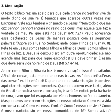
3. Meditação
O texto bíblico faz um apelo para que cada crente no Senhor viva de
modo digno de sua fé. É temática que aparece outras vezes nas
Escrituras. Vale aqui lembrar o chamado de Jesus: “Nem todo o que me
diz: Senhor, Senhor! entrará no reino dos céus, mas aquele que faz a
vontade de meu Pai que está nos céus” (Mt 7.21). Paulo apresenta
essa declaração de Jesus de maneira positiva com as seguintes
palavras: “Agora sois luz no Senhor; andai como filhos da luz” (v. 8).
Pela fé em Jesus somos feitos filhos e filhas de Deus. Somos filhos e
filhas da luz. E Jesus já deixou claro em outra oportunidade: ele não
acende uma luz para que fique escondida! Ela deve brilhar! É assim
que deve ser a vida no reino de Deus (Mt 5.14-16).
Andar como filho e filha da luz é nossa vocação. Isso é desafiador.
Afinal de contas, este mundo anda nas trevas. As “obras infrutíferas
das trevas” (v. 11) estão aí! Dependendo de cada situação, é possível
aqui citar situações bem concretas. Quando escrevo este texto, além
do Brasil ser notícia sobre a corrupção, é também notícia pela barbárie
de uma jovem que foi estuprada por vários homens no Rio de Janeiro.
Mas podemos pensar em situações do nosso cotidiano: Como vai a vida
em nossa casa? Como vai nossa família? Como é nosso convívio? Como
é nossa participação em nossa comunidade de fé? Somos ativos?