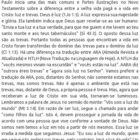
Paulo inicia uma das mais comuns e fortes ilustrações no Novo
Testamento sobre a diferença entre a velha vida pagã e a vida em
Cristo: luz e trevas. Deus é luz (1Jo 1.5). A luz expressa sua majestade
e glória. Ela também indica que Deus quer revelar-se ao ser humano:
“Envia a tua luz e a tua verdade, para que me guiem e me levem ao teu
santo monte e aos teus tabernáculos” (Sl 43.3). O oposto dessa luz
são as trevas. Portanto todas as pessoas que encontram a vida em
Cristo foram transferidas do domínio das trevas para o domínio da luz
(Cl 1.13). Há uma diferença na tradução entre ARA (Almeida Revista e
Atualizada) e NTLH (Nova Tradução na Linguagem de Hoje). A NTLH diz
“vocês mesmos viviam na escuridão” e “vocês estão na luz”. AARA diz
“outrora éreis trevas” e “agora sois luz no Senhor”. Vamos preferir a
tradução da ARA, pois, distantes do Senhor, não somente estamos nas
trevas, mas somos trevas. Não é apenas o ambiente que está nas
trevas, mas, distante de Deus, a própria pessoa é treva. Mas, agora que
receberam a luz de Cristo em sua vida, tornaram-se luminosos.
Lembramos a palavra de Jesus no sermão do monte: “Vós sois a luz do
mundo” (Mt 5.14). Em razão de ser luz, segue o chamado para andar
“como filhos da luz”. Isto é, devem prosseguir a jornada da vida de
acordo com uma pessoa que vive conforme a vontade de Deus. Não
somos nem temos a luz em nós a partir de nós mesmos. Essa luz se
irradia à medida que seguimos Jesus: “Eu sou a luz do mundo; quem
me segue não andará nas trevas, pelo contrário, terá a luz da vida” (Jo