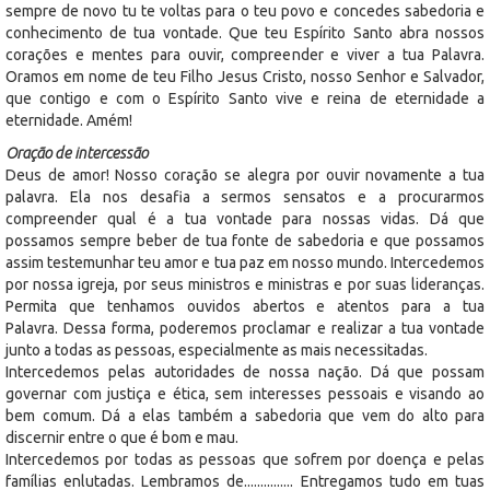
sempre de novo tu te voltas para o teu povo e concedes sabedoria e
conhecimento de tua vontade. Que teu Espírito Santo abra nossos
corações e mentes para ouvir, compreender e viver a tua Palavra.
Oramos em nome de teu Filho Jesus Cristo, nosso Senhor e Salvador,
que contigo e com o Espírito Santo vive e reina de eternidade a
eternidade. Amém!
Oração de intercessão
Deus de amor! Nosso coração se alegra por ouvir novamente a tua
palavra. Ela nos desafia a sermos sensatos e a procurarmos
compreender qual é a tua vontade para nossas vidas. Dá que
possamos sempre beber de tua fonte de sabedoria e que possamos
assim testemunhar teu amor e tua paz em nosso mundo. Intercedemos
por nossa igreja, por seus ministros e ministras e por suas lideranças.
Permita que tenhamos ouvidos abertos e atentos para a tua
Palavra. Dessa forma, poderemos proclamar e realizar a tua vontade
junto a todas as pessoas, especialmente as mais necessitadas.
Intercedemos pelas autoridades de nossa nação. Dá que possam
governar com justiça e ética, sem interesses pessoais e visando ao
bem comum. Dá a elas também a sabedoria que vem do alto para
discernir entre o que é bom e mau.
Intercedemos por todas as pessoas que sofrem por doença e pelas
famílias enlutadas. Lembramos de............... Entregamos tudo em tuas