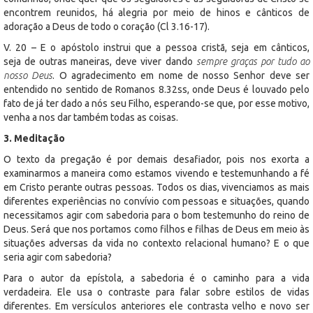
encontrem reunidos, há alegria por meio de hinos e cânticos de
adoração a Deus de todo o coração (Cl 3.16-17).
V. 20 – E o apóstolo instrui que a pessoa cristã, seja em cânticos,
seja de outras maneiras, deve viver dando
sempre graças por tudo ao
nosso Deus
. O agradecimento em nome de nosso Senhor deve ser
entendido no sentido de Romanos 8.32ss, onde Deus é louvado pelo
fato de já ter dado a nós seu Filho, esperando-se que, por esse motivo,
venha a nos dar também todas as coisas.
3. Meditação
O texto da pregação é por demais desafiador, pois nos exorta a
examinarmos a maneira como estamos vivendo e testemunhando a fé
em Cristo perante outras pessoas. Todos os dias, vivenciamos as mais
diferentes experiências no convívio com pessoas e situações, quando
necessitamos agir com sabedoria para o bom testemunho do reino de
Deus. Será que nos portamos como filhos e filhas de Deus em meio às
situações adversas da vida no contexto relacional humano? E o que
seria agir com sabedoria?
Para o autor da epístola, a sabedoria é o caminho para a vida
verdadeira. Ele usa o contraste para falar sobre estilos de vidas
diferentes. Em versículos anteriores ele contrasta velho e novo ser