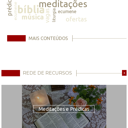
prédicas
meditações
ecumene
bíblia
vagas
liturgia
ecumene
música
ofertas
MAIS CONTEÚDOS
REDE DE RECURSOS
+
Meditações e Prédicas