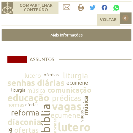
COMPARTILHAR
CONTEÚDO
VOLTAR
Mais Informações
ASSUNTOS
liturgia
lutero
ofertas
senhas diárias
ecumene
comunicação
música
liturgia
educação
prédicas
música
vagas
normas
ofertas
bíblia
reforma
vagas
ecumene
diaconia
normas
lutero
ofertas