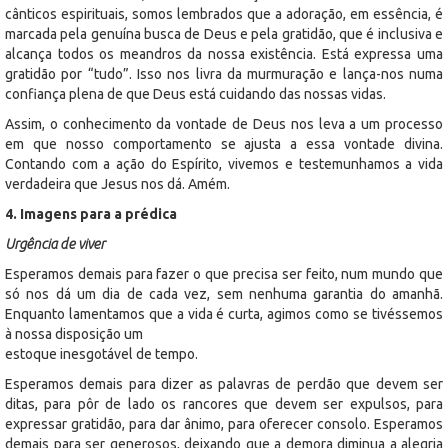
cânticos espirituais, somos lembrados que a adoração, em essência, é
marcada pela genuína busca de Deus e pela gratidão, que é inclusiva e
alcança todos os meandros da nossa existência. Está expressa uma
gratidão por “tudo”. Isso nos livra da murmuração e lança-nos numa
confiança plena de que Deus está cuidando das nossas vidas.
Assim, o conhecimento da vontade de Deus nos leva a um processo
em que nosso comportamento se ajusta a essa vontade divina.
Contando com a ação do Espírito, vivemos e testemunhamos a vida
verdadeira que Jesus nos dá. Amém.
4. Imagens para a prédica
Urgência de viver
Esperamos demais para fazer o que precisa ser feito, num mundo que
só nos dá um dia de cada vez, sem nenhuma garantia do amanhã.
Enquanto lamentamos que a vida é curta, agimos como se tivéssemos
à nossa disposição um
estoque inesgotável de tempo.
Esperamos demais para dizer as palavras de perdão que devem ser
ditas, para pôr de lado os rancores que devem ser expulsos, para
expressar gratidão, para dar ânimo, para oferecer consolo. Esperamos
demais para ser generosos, deixando que a demora diminua a alegria