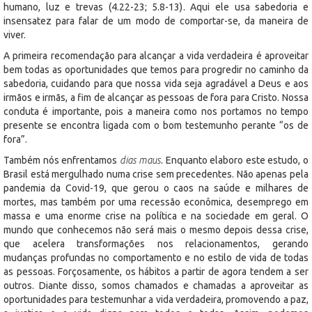
humano, luz e trevas (4.22-23; 5.8-13). Aqui ele usa sabedoria e
insensatez para falar de um modo de comportar-se, da maneira de
viver.
A primeira recomendação para alcançar a vida verdadeira é aproveitar
bem todas as oportunidades que temos para progredir no caminho da
sabedoria, cuidando para que nossa vida seja agradável a Deus e aos
irmãos e irmãs, a fim de alcançar as pessoas de fora para Cristo. Nossa
conduta é importante, pois a maneira como nos portamos no tempo
presente se encontra ligada com o bom testemunho perante “os de
fora”.
Também nós enfrentamos
dias maus
. Enquanto elaboro este estudo, o
Brasil está mergulhado numa crise sem precedentes. Não apenas pela
pandemia da Covid-19, que gerou o caos na saúde e milhares de
mortes, mas também por uma recessão econômica, desemprego em
massa e uma enorme crise na política e na sociedade em geral. O
mundo que conhecemos não será mais o mesmo depois dessa crise,
que acelera transformações nos relacionamentos, gerando
mudanças profundas no comportamento e no estilo de vida de todas
as pessoas. Forçosamente, os hábitos a partir de agora tendem a ser
outros. Diante disso, somos chamados e chamadas a aproveitar as
oportunidades para testemunhar a vida verdadeira, promovendo a paz,