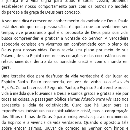
a justiça e a vida digna para todos e todas. Assim, podemos
estabelecer nosso comportamento para com os outros no modelo
do perdão e da graça de Deus para conosco.
A segunda dica é crescer no conhecimento da vontade de Deus. Paulo
está dizendo que uma pessoa sábia é aquela que aproveita bem seu
tempo, vive procurando qual é o propósito de Deus para sua vida,
busca compreender e praticar a vontade do Senhor. A verdadeira
sabedoria consiste em vivermos em conformidade com o plano de
Deus para nossas vidas. Deus revela seu plano por meio de sua
Palavra, de seu Espírito em nossos corações e das circunstâncias nos
relacionamentos dentro da comunidade cristã e com o mundo em
geral.
Uma terceira dica para desfrutar da vida verdadeira é dar lugar ao
Espírito Santo. Paulo recomenda, em vez de vinho,
enchei-vos do
Espírito
. Como fazer isso? Segundo Paulo, o Espírito Santo enche nossa
vida à medida que louvamos a Deus e somos gratos e gratas a ele por
todas as coisas. A passagem bíblica afirma:
falando entre vós
. Isso nos
apresenta a ideia da coletividade. Claro que há lugar para as
experiências individuais na espiritualidade cristã, mas a congregação
dos filhos e filhas de Deus é parte indispensável para o enchimento
do Espírito e a vivência da vida verdadeira. Quando o apóstolo fala
sobre entoar salmos, louvar de coração ao Senhor com hinos e