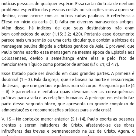
notícias pessoais de qualquer espécie. Essa carta não trata de nenhum
problema específico das pessoas cristãs ou situações reais a quem se
destina, como ocorre com as outras cartas paulinas. A referência a
Éfeso no início da carta (1.1) falta em diversos manuscritos antigos.
Além disso, há indícios de que seus destinatários não eram
bem conhecidos do autor (1.15; 3.2; 4.20). Portanto esse documento
parece mais um sermão ou uma carta circular que contém a síntese da
mensagem paulina dirigida a cristãos gentios da Ásia. É provável que
Paulo tenha escrito essa mensagem na mesma época da Epístola aos
Colossenses, devido à semelhança entre elas e pelo fato de
mencionarem Tíquico como portador de ambas (Ef 6.21; Cl 4.7).
Esse tratado pode ser dividido em duas grandes partes. A primeira é
doutrinal (1 – 3). Fala da igreja, que se baseia na morte e ressurreição
de Jesus, que une gentios e judeus num só corpo. A segunda parte (4
– 6) é parenética e enfatiza quais deveriam ser as consequências
práticas para a vida e as relações humanas. A perícope em estudo faz
parte desse segundo bloco, que apresenta um grande complexo de
admoestações e recomendações práticas para a vida cristã.
V. 15 – No contexto menor anterior (5.1-14), Paulo exorta as pessoas
crentes a serem imitadores de Cristo, afastando-se das obras
infrutíferas das trevas e permanecendo na luz de Cristo. Agora, o