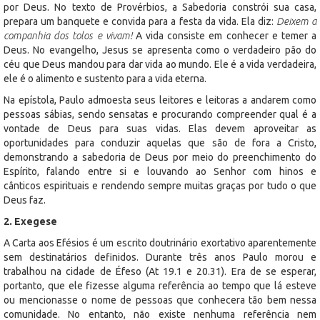
por Deus. No texto de Provérbios, a Sabedoria constrói sua casa,
prepara um banquete e convida para a festa da vida. Ela diz:
Deixem a
companhia dos tolos e vivam!
A vida consiste em conhecer e temer a
Deus. No evangelho, Jesus se apresenta como o verdadeiro pão do
céu que Deus mandou para dar vida ao mundo. Ele é a vida verdadeira,
ele é o alimento e sustento para a vida eterna.
Na epístola, Paulo admoesta seus leitores e leitoras a andarem como
pessoas sábias, sendo sensatas e procurando compreender qual é a
vontade de Deus para suas vidas. Elas devem aproveitar as
oportunidades para conduzir aquelas que são de fora a Cristo,
demonstrando a sabedoria de Deus por meio do preenchimento do
Espírito, falando entre si e louvando ao Senhor com hinos e
cânticos espirituais e rendendo sempre muitas graças por tudo o que
Deus faz.
2. Exegese
A Carta aos Efésios é um escrito doutrinário exortativo aparentemente
sem destinatários definidos. Durante três anos Paulo morou e
trabalhou na cidade de Éfeso (At 19.1 e 20.31). Era de se esperar,
portanto, que ele fizesse alguma referência ao tempo que lá esteve
ou mencionasse o nome de pessoas que conhecera tão bem nessa
comunidade. No entanto, não existe nenhuma referência nem