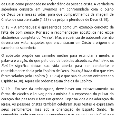
de Deus como prioridade no andar diário da pessoa cristã. A verdadeira
sabedoria consiste em vivermos em conformidade com o plano
de Deus para nossas vidas, para que compartilhemos da imagem de
Cristo, de sua plenitude (1.23) e da própria plenitude de Deus (3.19).
V. 18 – A embriaguez é apresentada como um exemplo concreto da
falta de bom senso. Por isso a recomendação apostólica não exige
abstinência completa do “vinho”. Mas a ausência de autocontrole não
deveria ser vista naqueles que encontraram em Cristo a origem e o
caminho da sabedoria.
O apóstolo propõe um caminho melhor para estimular a mente, a
palavra e a ação, do que pelo uso de bebidas alcoólicas.
Enchei-vos do
Espírito
significa deixar sua vida aberta para ser constante e
repetidamente cheia pelo Espírito de Deus. Paulo já havia dito que eles
foram selados pelo Espírito (1.13-14) e que não deveriam entristecer o
Espírito (4.30). Agora ele ordena: sejam cheios do Espírito.
V. 19 – Em vez da embriaguez, deve haver um extravasamento na
forma de cântico e louvor, pois a música é a expressão do pulsar do
coração das pessoas e tem um grande lugar na vida e na adoração da
igreja. As pessoas cristãs também celebram suas festas e expressam
seus sentimentos, mas sob a orientação do Espírito Santo. Na
comunhão, onde quer que os seguidores e as seguidoras de Cristo se