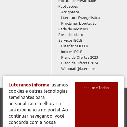
Política de Privacidade
Publicações
Artigoteca
Literatura Evangelística
Proclamar Libertação
Rede de Recursos
Rosa de Lutero
Serviços IECLB
Estatística IECLB
Índices IECLB
Plano de Ofertas 2023
Plano de Ofertas 2024
Webmail @luteranos
Luteranos informa:
usamos
aceitar e fechar
cookies e outras tecnologias
semelhantes para
© Copyright 2026 - Todos os Direitos Reservados - IECLB - Igreja
personalizar e melhorar a
Evangélica de Confissão Luterana no Brasil - Portal Luteranos -
sua experiência no portal. Ao
www.luteranos.com.br
continuar navegando, você
concorda com a nossa