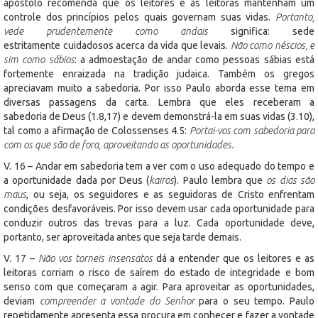
apóstolo recomenda que os leitores e as leitoras mantenham um
controle dos princípios pelos quais governam suas vidas.
Portanto,
vede prudentemente como andais
significa: sede
estritamente cuidadosos acerca da vida que levais.
Não como néscios, e
sim como sábios
: a admoestação de andar como pessoas sábias está
fortemente enraizada na tradição judaica. Também os gregos
apreciavam muito a sabedoria. Por isso Paulo aborda esse tema em
diversas passagens da carta. Lembra que eles receberam a
sabedoria de Deus (1.8,17) e devem demonstrá-la em suas vidas (3.10),
tal como a afirmação de Colossenses 4.5:
Portai-vos com sabedoria para
com os que são de fora, aproveitando as oportunidades.
V. 16 – Andar em sabedoria tem a ver com o uso adequado do tempo e
a oportunidade dada por Deus (
kairos
). Paulo lembra que
os dias são
maus
, ou seja, os seguidores e as seguidoras de Cristo enfrentam
condições desfavoráveis. Por isso devem usar cada oportunidade para
conduzir outros das trevas para a luz. Cada oportunidade deve,
portanto, ser aproveitada antes que seja tarde demais.
V. 17 –
Não vos torneis insensatos
dá a entender que os leitores e as
leitoras corriam o risco de saírem do estado de integridade e bom
senso com que começaram a agir. Para aproveitar as oportunidades,
deviam
compreender a vontade do Senhor
para o seu tempo. Paulo
repetidamente apresenta essa procura em conhecer e fazer a vontade