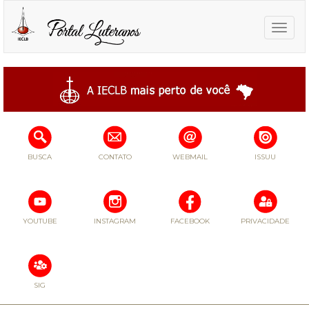
Toggle
naviga
BUSCA
CONTATO
WEBMAIL
ISSUU
YOUTUBE
INSTAGRAM
FACEBOOK
PRIVACIDADE
SIG