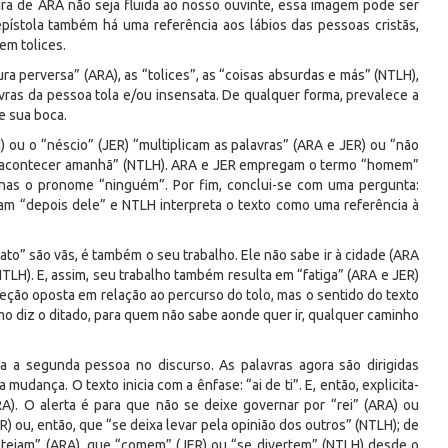
ura de ARA não seja fluida ao nosso ouvinte, essa imagem pode ser
ístola também há uma referência aos lábios das pessoas cristãs,
em tolices.
ura perversa” (ARA), as “tolices”, as “coisas absurdas e más” (NTLH),
avras da pessoa tola e/ou insensata. De qualquer forma, prevalece a
de sua boca.
H) ou o “néscio” (JER) “multiplicam as palavras” (ARA e JER) ou “não
ai acontecer amanhã” (NTLH). ARA e JER empregam o termo “homem”
penas o pronome “ninguém”. Por fim, conclui-se com uma pergunta:
m “depois dele” e NTLH interpreta o texto como uma referência à
ato” são vãs, é também o seu trabalho. Ele não sabe ir à cidade (ARA
LH). E, assim, seu trabalho também resulta em “fatiga” (ARA e JER)
eção oposta em relação ao percurso do tolo, mas o sentido do texto
mo diz o ditado, para quem não sabe aonde quer ir, qualquer caminho
a a segunda pessoa no discurso. As palavras agora são dirigidas
dança. O texto inicia com a ênfase: “ai de ti”. E, então, explicita-
RA). O alerta é para que não se deixe governar por “rei” (ARA) ou
R) ou, então, que “se deixa levar pela opinião dos outros” (NTLH); de
teiam” (ARA), que “comem” (JER) ou “se divertem” (NTLH) desde o