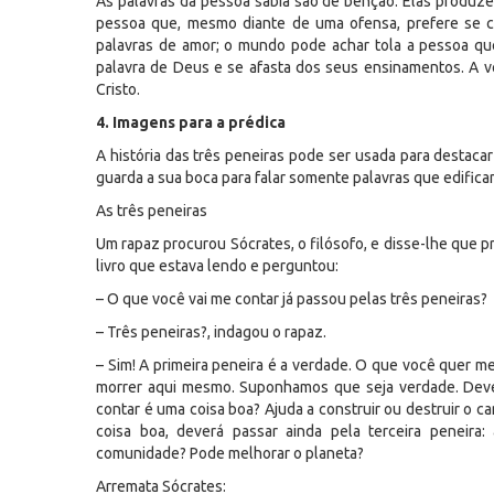
As palavras da pessoa sábia são de bênção. Elas produze
pessoa que, mesmo diante de uma ofensa, prefere se c
palavras de amor; o mundo pode achar tola a pessoa qu
palavra de Deus e se afasta dos seus ensinamentos. A ve
Cristo.
4. Imagens para a prédica
A história das três peneiras pode ser usada para destaca
guarda a sua boca para falar somente palavras que edific
As três peneiras
Um rapaz procurou Sócrates, o filósofo, e disse-lhe que 
livro que estava lendo e perguntou:
– O que você vai me contar já passou pelas três peneiras?
– Três peneiras?, indagou o rapaz.
– Sim! A primeira peneira é a verdade. O que você quer me
morrer aqui mesmo. Suponhamos que seja verdade. Deve,
contar é uma coisa boa? Ajuda a construir ou destruir o 
coisa boa, deverá passar ainda pela terceira peneira
comunidade? Pode melhorar o planeta?
Arremata Sócrates: