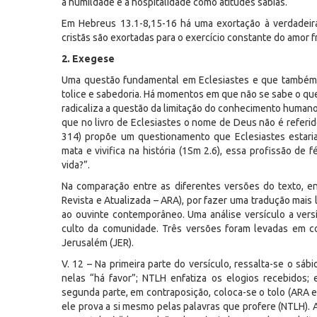
a humildade e a hospitalidade como atitudes sábias.
Em Hebreus 13.1-8,15-16 há uma exortação à verdadeir
cristãs são exortadas para o exercício constante do amor fr
2. Exegese
Uma questão fundamental em Eclesiastes e que também s
tolice e sabedoria. Há momentos em que não se sabe o que 
radicaliza a questão da limitação do conhecimento humano 
que no livro de Eclesiastes o nome de Deus não é referid
314) propõe um questionamento que Eclesiastes estaria
mata e vivifica na história (1Sm 2.6), essa profissão de
vida?”.
Na comparação entre as diferentes versões do texto, en
Revista e Atualizada – ARA), por fazer uma tradução mais l
ao ouvinte contemporâneo. Uma análise versículo a vers
culto da comunidade. Três versões foram levadas em c
Jerusalém (JER).
V. 12 – Na primeira parte do versículo, ressalta-se o sá
nelas “há favor”; NTLH enfatiza os elogios recebidos;
segunda parte, em contraposição, coloca-se o tolo (ARA e
ele prova a si mesmo pelas palavras que profere (NTLH).