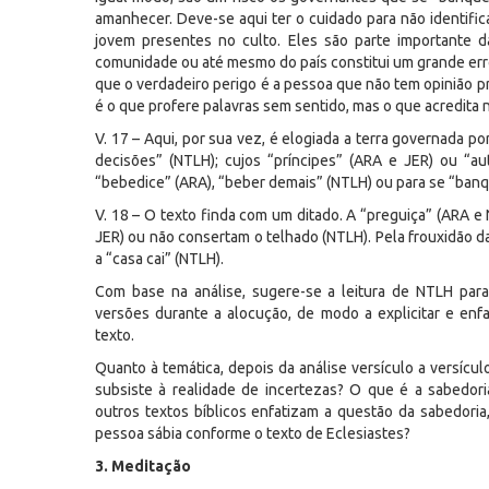
amanhecer. Deve-se aqui ter o cuidado para não identifica
jovem presentes no culto. Eles são parte importante 
comunidade ou até mesmo do país constitui um grande erro.
que o verdadeiro perigo é a pessoa que não tem opinião pró
é o que profere palavras sem sentido, mas o que acredita n
V. 17 – Aqui, por sua vez, é elogiada a terra governada p
decisões” (NTLH); cujos “príncipes” (ARA e JER) ou “
“bebedice” (ARA), “beber demais” (NTLH) ou para se “banq
V. 18 – O texto finda com um ditado. A “preguiça” (ARA e
JER) ou não consertam o telhado (NTLH). Pela frouxidão da
a “casa cai” (NTLH).
Com base na análise, sugere-se a leitura de NTLH pa
versões durante a alocução, de modo a explicitar e en
texto.
Quanto à temática, depois da análise versículo a versícu
subsiste à realidade de incertezas? O que é a sabedo
outros textos bíblicos enfatizam a questão da sabedoria
pessoa sábia conforme o texto de Eclesiastes?
3. Meditação