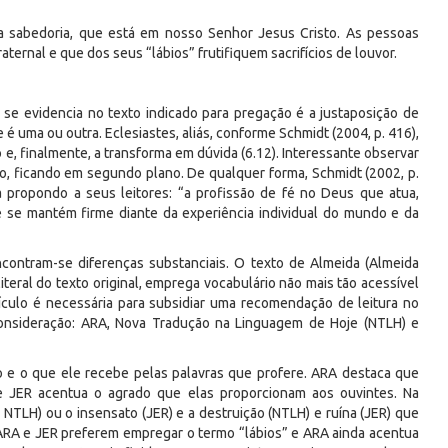
a sabedoria, que está em nosso Senhor Jesus Cristo. As pessoas
aternal e que dos seus “lábios” frutifiquem sacrifícios de louvor.
e evidencia no texto indicado para pregação é a justaposição de
é uma ou outra. Eclesiastes, aliás, conforme Schmidt (2004, p. 416),
e, finalmente, a transforma em dúvida (6.12). Interessante observar
o, ficando em segundo plano. De qualquer forma, Schmidt (2002, p.
 propondo a seus leitores: “a profissão de fé no Deus que atua,
 fé se mantém firme diante da experiência individual do mundo e da
contram-se diferenças substanciais. O texto de Almeida (Almeida
iteral do texto original, emprega vocabulário não mais tão acessível
ículo é necessária para subsidiar uma recomendação de leitura no
onsideração: ARA, Nova Tradução na Linguagem de Hoje (NTLH) e
bio e o que ele recebe pelas palavras que profere. ARA destaca que
 e JER acentua o agrado que elas proporcionam aos ouvintes. Na
 NTLH) ou o insensato (JER) e a destruição (NTLH) e ruína (JER) que
 ARA e JER preferem empregar o termo “lábios” e ARA ainda acentua