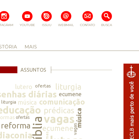
STAGRAM
YOUTUBE
ISSUU
WEBMAIL
CONTATO
BUSCA
STÓRIA
MAIS
ASSUNTOS
liturgia
lutero
ofertas
senhas diárias
ecumene
comunicação
música
liturgia
educação
prédicas
música
vagas
normas
ofertas
bíblia
reforma
vagas
ecumene
diaconia