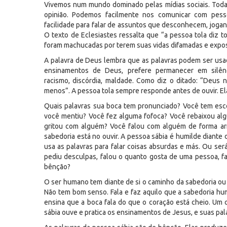
Vivemos num mundo dominado pelas mídias sociais. Toda p
opinião. Podemos facilmente nos comunicar com pess
facilidade para falar de assuntos que desconhecem, jogan
O texto de Eclesiastes ressalta que “a pessoa tola diz t
foram machucadas por terem suas vidas difamadas e expost
A palavra de Deus lembra que as palavras podem ser usad
ensinamentos de Deus, prefere permanecer em silênc
racismo, discórdia, maldade. Como diz o ditado: “Deus 
menos”. A pessoa tola sempre responde antes de ouvir. Ela
Quais palavras sua boca tem pronunciado? Você tem esc
você mentiu? Você fez alguma fofoca? Você rebaixou al
gritou com alguém? Você falou com alguém de forma ar
sabedoria está no ouvir. A pessoa sábia é humilde diante
usa as palavras para falar coisas absurdas e más. Ou s
pediu desculpas, falou o quanto gosta de uma pessoa, fa
bênção?
O ser humano tem diante de si o caminho da sabedoria ou d
Não tem bom senso. Fala e faz aquilo que a sabedoria hu
ensina que a boca fala do que o coração está cheio. Um 
sábia ouve e pratica os ensinamentos de Jesus, e suas pa