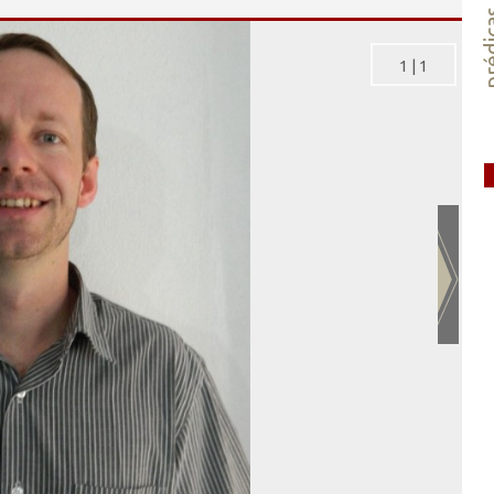
préd
1
|
1