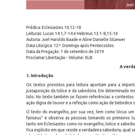
Joel
Prédica: Eclesiastes 10.12-18
Leituras: Lucas 14.1,7-14 e Hebreus 13.1-8,15-16
Autoria: Joel Haroldo Baade e Aline Danielle Stüewer
Data Litúrgica: 12º. Domingo após Pentecostes
Data da Pregação: 1 de setembro de 2019
Proclamar Libertação - Volume: XLIII
A verda
1. Introdução
Os textos previstos para leitura apontam para a import
justaposição da tolice e da sabedoria. Em determinado m
tolo. No texto também se fazem referências a contextos
ação digna de louvor e a refeição como ação de bebedice 
O texto do evangelho, por sua vez, tem como lócus um 
fariseus” e observa as pessoas tomando os primeiros lu
tanto em Eclesiastes como no evangelho, tolice e sabedor
fica explícito em que reside a verdadeira sabedoria, qual 