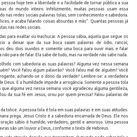
essoa hoje tem a liberdade e a facilidade de tornar pública a sua
oas do mundo inteiro. Infelizmente, muitas pessoas usam essa
do nas redes sociais palavras tolas, sem conhecimento e sabedoria.
olices, e acaba falando coisas absurdas e más”. Quantas pessoas já
as nas redes sociais.
as para exaltar ou machucar. A pessoa sábia, aquela que segue os
io a deixar que da sua boca saiam palavras de ódio, rancor,
nos deu dois ouvidos e somente uma boca para ouvir mais e falar
 não para de falar. Ela sabe de tudo, mas na verdade não sabe nada.
olhido com sabedoria as suas palavras? Alguma vez nessa semana
guém? Você falou algum palavrão? Você falou mal de alguém? Você
rogante, achando-se o dono da verdade? Lembre-se: a verdadeira
 de Deus. E a humildade impede a arrogância. Somente a pessoa tola
erá que alguma vez nessa semana você agradeceu alguma gentileza,
lou da sua fé em Jesus, orou por quem precisa? Falou palavras de
a tolice. A pessoa tola é tola em suas palavras e em suas atitudes.
mana prega. Jesus Cristo é a sabedoria encarnada de Deus. Ele nos
coração sábio é humilde, verdadeiro, gentil e amoroso. Uma pessoa
lavras são um louvor a Deus, conforme o texto de Hebreus.