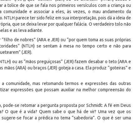
r a tolice de que se fala nos primeiros versículos com a criança ou
da comunidade e associar a eles, às vezes, o mau andamento da
 NTLH parece ter sido feliz em sua interpretação, pois dá a ideia de
pria, que se deixa levar por qualquer falácia. O verdadeiro tolo não
elas e as leva adiante.
or “filho de nobres” (ARA e JER) ou “por quem toma as suas próprias
autoridades” (NTLH) se sentam à mesa no tempo certo e não para
uetearem” (JER).
 NTLH) ou as “mãos preguiçosas” (JER) fazem desabar o teto (ARA e
s mãos (ARA) ou braços (JER) goteja a casa. Ela produz “goteiras” e
ra a comunidade, mas retomando termos e expressões das outras
fatizar expressões que possam auxiliar na melhor compreensão do
lo, pode-se retomar a pergunta proposta por Schmidt: A fé em Deus
ria? O que é a vida? Quem sabe o que há de vir? Uma vez que os
, sugere-se focar a prédica no tema “sabedoria”. O que é ser uma