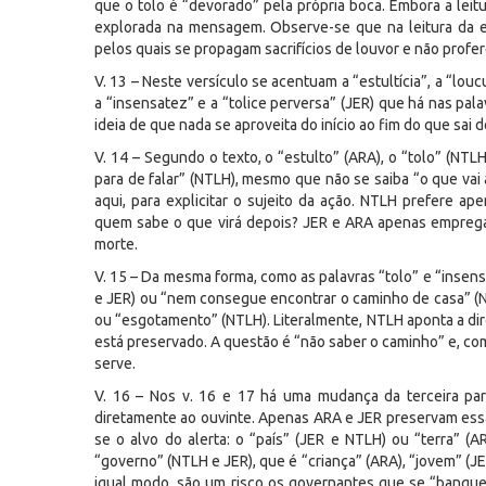
que o tolo é “devorado” pela própria boca. Embora a leit
explorada na mensagem. Observe-se que na leitura da ep
pelos quais se propagam sacrifícios de louvor e não profer
V. 13 – Neste versículo se acentuam a “estultícia”, a “louc
a “insensatez” e a “tolice perversa” (JER) que há nas pal
ideia de que nada se aproveita do início ao fim do que sai 
V. 14 – Segundo o texto, o “estulto” (ARA), o “tolo” (NTL
para de falar” (NTLH), mesmo que não se saiba “o que v
aqui, para explicitar o sujeito da ação. NTLH prefere a
quem sabe o que virá depois? JER e ARA apenas emprega
morte.
V. 15 – Da mesma forma, como as palavras “tolo” e “insens
e JER) ou “nem consegue encontrar o caminho de casa” (NT
ou “esgotamento” (NTLH). Literalmente, NTLH aponta a dir
está preservado. A questão é “não saber o caminho” e, co
serve.
V. 16 – Nos v. 16 e 17 há uma mudança da terceira par
diretamente ao ouvinte. Apenas ARA e JER preservam essa mu
se o alvo do alerta: o “país” (JER e NTLH) ou “terra” (A
“governo” (NTLH e JER), que é “criança” (ARA), “jovem” (JE
igual modo, são um risco os governantes que se “banque