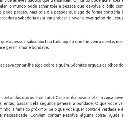
m vida através daquilo que transmitem. O mundo pode achar tola a
alar; o mundo pode achar tola a pessoa que devolve o ódio com
e pede perdão. Mas tola é a pessoa que age de forma contrária à
rdadeira sabedoria está em praticar e viver o evangelho de Jesus
r que a pessoa sábia não fala tudo aquilo que lhe vem à mente, mas
am e geram amor e bondade.
precisava contar-lhe algo sobre alguém. Sócrates ergueu os olhos do
 contar dos outros é um fato? Caso tenha ouvido falar, a coisa deve
 então, passar pela segunda peneira: a bondade. O que você vai
caminho, a fama do próximo? Se o que você quer contar é verdade e é
: a necessidade. Convém contar? Resolve alguma coisa? Ajuda a