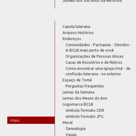
Jubileu dos 500 Anos da Reforma
Capela luterana
Arquivo Histórico
Endereços
Comunidades - Paróquias - Sínodos -
A IECLB mais perto de você
Organizações de Pessoas Idosas
Casas de Encontros e de Retiros
Como encontrar uma Igreja irmã - de
confissão luterana - no exterior
Espaço de Tomé
Perguntas frequentes
Lemas da Semana
Lemas dos Meses do Ano
Logomarca IECLB
símbolo formato CDR
símbolo formato JPG
Mais
Mural
Genealogia
Vagas