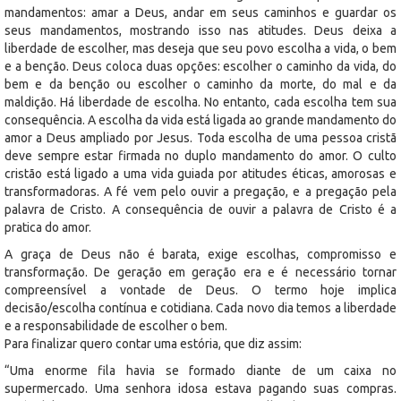
mandamentos: amar a Deus, andar em seus caminhos e guardar os
seus mandamentos, mostrando isso nas atitudes. Deus deixa a
liberdade de escolher, mas deseja que seu povo escolha a vida, o bem
e a benção. Deus coloca duas opções: escolher o caminho da vida, do
bem e da benção ou escolher o caminho da morte, do mal e da
maldição. Há liberdade de escolha. No entanto, cada escolha tem sua
consequência. A escolha da vida está ligada ao grande mandamento do
amor a Deus ampliado por Jesus. Toda escolha de uma pessoa cristã
deve sempre estar firmada no duplo mandamento do amor. O culto
cristão está ligado a uma vida guiada por atitudes éticas, amorosas e
transformadoras. A fé vem pelo ouvir a pregação, e a pregação pela
palavra de Cristo. A consequência de ouvir a palavra de Cristo é a
pratica do amor.
A graça de Deus não é barata, exige escolhas, compromisso e
transformação. De geração em geração era e é necessário tornar
compreensível a vontade de Deus. O termo hoje implica
decisão/escolha contínua e cotidiana. Cada novo dia temos a liberdade
e a responsabilidade de escolher o bem.
Para finalizar quero contar uma estória, que diz assim:
“Uma enorme fila havia se formado diante de um caixa no
supermercado. Uma senhora idosa estava pagando suas compras.