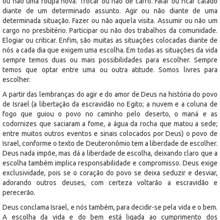
ou não uma roupa nova. Trocar ou não de carro. Falar ou ficar calado
diante de um determinado assunto. Agir ou não diante de uma
determinada situação. Fazer ou não aquela visita. Assumir ou não um
cargo no presbitério. Participar ou não dos trabalhos da comunidade.
Elogiar ou criticar. Enfim, são muitas as situações colocadas diante de
nós a cada dia que exigem uma escolha. Em todas as situações da vida
sempre temos duas ou mais possibilidades para escolher. Sempre
temos que optar entre uma ou outra atitude. Somos livres para
escolher.
A partir das lembranças do agir e do amor de Deus na história do povo
de Israel (a libertação da escravidão no Egito; a nuvem e a coluna de
fogo que guiou o povo no caminho pelo deserto, o maná e as
codornizes que saciaram a fome, a água da rocha que matou a sede;
entre muitos outros eventos e sinais colocados por Deus) o povo de
Israel, conforme o texto de Deuteronômio tem a liberdade de escolher.
Deus nada impõe, mas dá a liberdade de escolha, deixando claro que a
escolha também implica responsabilidade e compromisso. Deus exige
exclusividade, pois se o coração do povo se deixa seduzir e desviar,
adorando outros deuses, com certeza voltarão a escravidão e
perecerão.
Deus conclama Israel, e nós também, para decidir-se pela vida e o bem.
A escolha da vida e do bem está ligada ao cumprimento dos