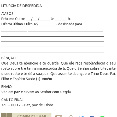
LITURGIA DE DESPEDIDA
AVISOS
Próximo Culto: ___/___/______ às ___:___ h.
Oferta último Culto: R$ _________ - destinada para ...
______________ _________________________________________
________________________________________________________
________________________________________________________
________________________________________________________
________________________________________________________
BÊNÇÃO
Que Deus te abençoe e te guarde. Que ele faça resplandecer o seu
rosto sobre ti e tenha misericórdia de ti. Que o Senhor sobre ti levante
o seu rosto e te dê a sua paz. Que assim te abençoe o Trino Deus, Pai,
Filho e Espírito Santo (+). Amém
ENVIO
Vão em paz e sirvam ao Senhor com alegria.
CANTO FINAL
368 – HPD 2 – Paz, paz de Cristo
COMPARTILHAR