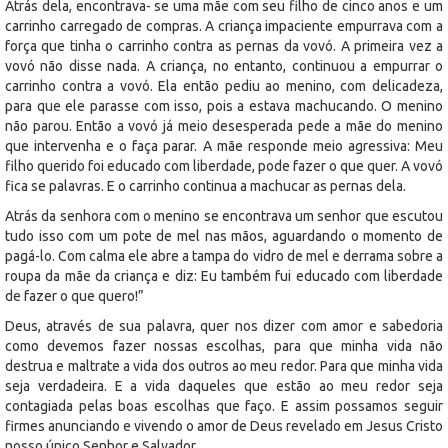
Atrás dela, encontrava- se uma mãe com seu filho de cinco anos e um
carrinho carregado de compras. A criança impaciente empurrava com a
força que tinha o carrinho contra as pernas da vovó. A primeira vez a
vovó não disse nada. A criança, no entanto, continuou a empurrar o
carrinho contra a vovó. Ela então pediu ao menino, com delicadeza,
para que ele parasse com isso, pois a estava machucando. O menino
não parou. Então a vovó já meio desesperada pede a mãe do menino
que intervenha e o faça parar. A mãe responde meio agressiva: Meu
filho querido foi educado com liberdade, pode fazer o que quer. A vovó
fica se palavras. E o carrinho continua a machucar as pernas dela.
Atrás da senhora com o menino se encontrava um senhor que escutou
tudo isso com um pote de mel nas mãos, aguardando o momento de
pagá-lo. Com calma ele abre a tampa do vidro de mel e derrama sobre a
roupa da mãe da criança e diz: Eu também fui educado com liberdade
de fazer o que quero!”
Deus, através de sua palavra, quer nos dizer com amor e sabedoria
como devemos fazer nossas escolhas, para que minha vida não
destrua e maltrate a vida dos outros ao meu redor. Para que minha vida
seja verdadeira. E a vida daqueles que estão ao meu redor seja
contagiada pelas boas escolhas que faço. E assim possamos seguir
firmes anunciando e vivendo o amor de Deus revelado em Jesus Cristo
nosso único Senhor e Salvador.