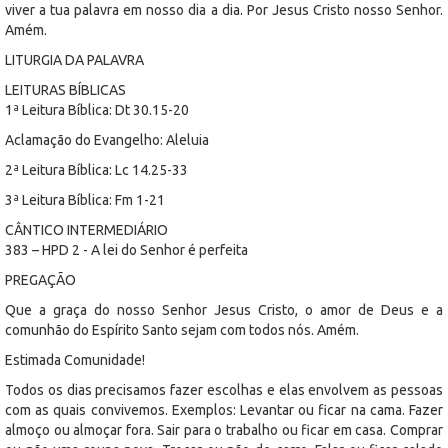
viver a tua palavra em nosso dia a dia. Por Jesus Cristo nosso Senhor.
Amém.
LITURGIA DA PALAVRA
LEITURAS BÍBLICAS
1ª Leitura Bíblica: Dt 30.15-20
Aclamação do Evangelho: Aleluia
2ª Leitura Bíblica: Lc 14.25-33
3ª Leitura Bíblica: Fm 1-21
CÂNTICO INTERMEDIÁRIO
383 – HPD 2 - A lei do Senhor é perfeita
PREGAÇÃO
Que a graça do nosso Senhor Jesus Cristo, o amor de Deus e a
comunhão do Espírito Santo sejam com todos nós. Amém.
Estimada Comunidade!
Todos os dias precisamos fazer escolhas e elas envolvem as pessoas
com as quais convivemos. Exemplos: Levantar ou ficar na cama. Fazer
almoço ou almoçar fora. Sair para o trabalho ou ficar em casa. Comprar