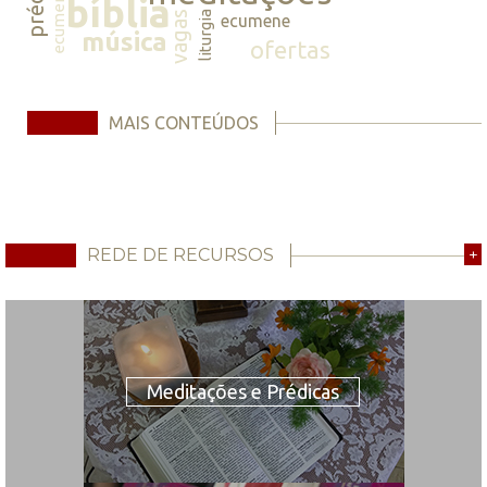
ecumene
bíblia
vagas
liturgia
ecumene
música
ofertas
MAIS CONTEÚDOS
REDE DE RECURSOS
+
Meditações e Prédicas