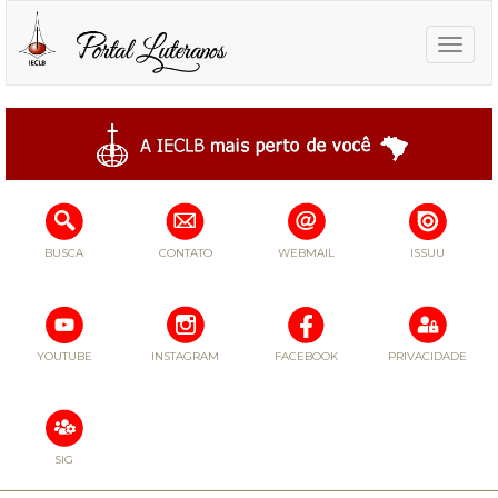
Toggle
naviga
BUSCA
CONTATO
WEBMAIL
ISSUU
YOUTUBE
INSTAGRAM
FACEBOOK
PRIVACIDADE
SIG