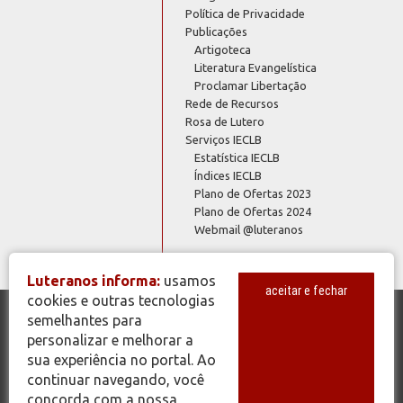
Política de Privacidade
Publicações
Artigoteca
Literatura Evangelística
Proclamar Libertação
Rede de Recursos
Rosa de Lutero
Serviços IECLB
Estatística IECLB
Índices IECLB
Plano de Ofertas 2023
Plano de Ofertas 2024
Webmail @luteranos
Luteranos informa:
usamos
aceitar e fechar
cookies e outras tecnologias
semelhantes para
© Copyright 2026 - Todos os Direitos Reservados - IECLB - Igreja
personalizar e melhorar a
Evangélica de Confissão Luterana no Brasil - Portal Luteranos -
sua experiência no portal. Ao
www.luteranos.com.br
continuar navegando, você
concorda com a nossa